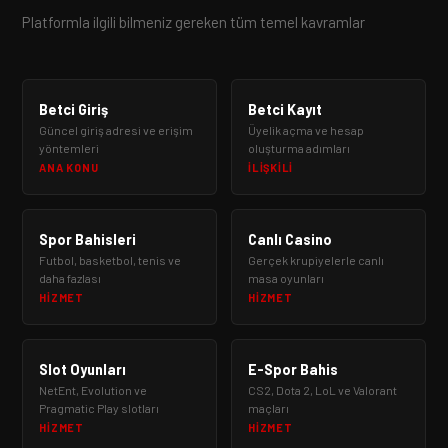
Platformla ilgili bilmeniz gereken tüm temel kavramlar
Betci Giriş
Betci Kayıt
Güncel giriş adresi ve erişim
Üyelik açma ve hesap
yöntemleri
oluşturma adımları
ANA KONU
İLIŞKILI
Spor Bahisleri
Canlı Casino
Futbol, basketbol, tenis ve
Gerçek krupiyelerle canlı
daha fazlası
masa oyunları
HIZMET
HIZMET
Slot Oyunları
E-Spor Bahis
NetEnt, Evolution ve
CS2, Dota 2, LoL ve Valorant
Pragmatic Play slotları
maçları
HIZMET
HIZMET