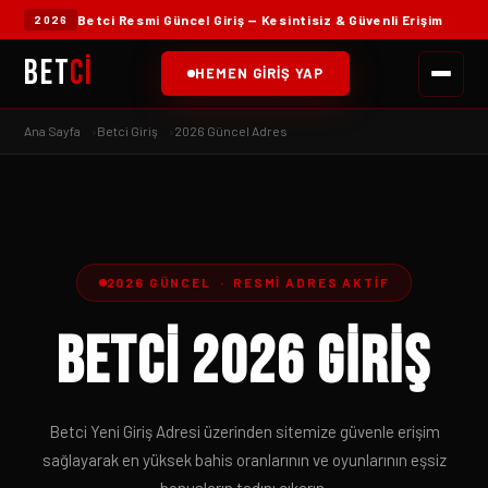
Betci Resmi Güncel Giriş — Kesintisiz & Güvenli Erişim
2026
Bet
Ci
HEMEN GIRIŞ YAP
Ana Sayfa
Betci Giriş
2026 Güncel Adres
2026 GÜNCEL · RESMI ADRES AKTIF
Betci 2026 GİRİŞ
Betci Yeni Giriş Adresi üzerinden sitemize güvenle erişim
sağlayarak en yüksek bahis oranlarının ve oyunlarının eşsiz