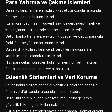
Para Yatırma ve Çekme İşlemleri
Bahis kullanıcılarının en fazla dikkat ettiği konular arasında
ödeme işlemleri bulunmaktadır.
Kullanıcılar yatırımlarını güvenli şekilde gerçekleştirmek ve
kazançlarını hızlı biçimde çekmek istemektedir.
Betci, banka transferi, elektronik cüzdan ve kripto para gibi
farklı ödeme yöntemleri sunmaktadır.
Bu çeşitlilik kullanıcıların kendi tercihlerine uygun işlem
yapabilmesine olanak tanımaktadır.
Hızlı para çekim süreçleri kullanıcı memnuniyetini artıran
önemli unsurlar arasında yer almaktadır.
Güvenlik Sistemleri ve Veri Koruma
Online bahis sistemlerinde güvenlik kullanıcıların en fazla
önem verdiği konular arasında bulunmaktadır.
Betci, kullanıcı bilgilerini koruyabilmek adına gelişmiş
güvenlik teknolojileri kullanmaktadır.
SSL şifreleme sistemleri sayesinde finansal işlemler güvenli