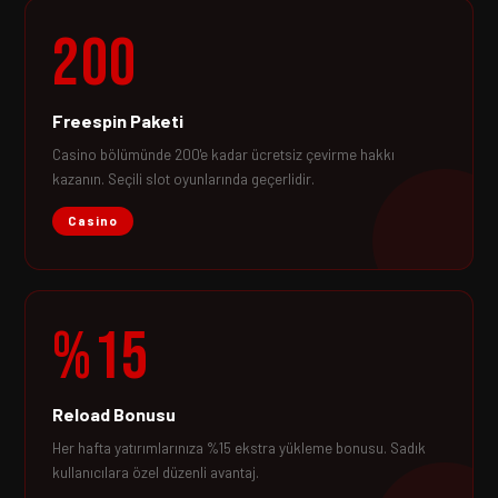
200
Freespin Paketi
Casino bölümünde 200'e kadar ücretsiz çevirme hakkı
kazanın. Seçili slot oyunlarında geçerlidir.
Casino
%15
Reload Bonusu
Her hafta yatırımlarınıza %15 ekstra yükleme bonusu. Sadık
kullanıcılara özel düzenli avantaj.