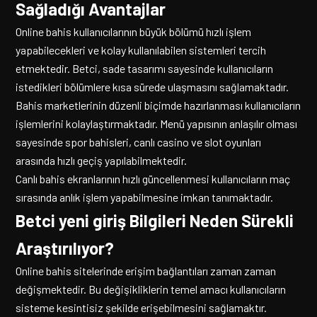
Sağladığı Avantajlar
Online bahis kullanıcılarının büyük bölümü hızlı işlem
yapabilecekleri ve kolay kullanılabilen sistemleri tercih
etmektedir. Betci, sade tasarımı sayesinde kullanıcıların
istedikleri bölümlere kısa sürede ulaşmasını sağlamaktadır.
Bahis marketlerinin düzenli biçimde hazırlanması kullanıcıların
işlemlerini kolaylaştırmaktadır. Menü yapısının anlaşılır olması
sayesinde spor bahisleri, canlı casino ve slot oyunları
arasında hızlı geçiş yapılabilmektedir.
Canlı bahis ekranlarının hızlı güncellenmesi kullanıcıların maç
sırasında anlık işlem yapabilmesine imkan tanımaktadır.
Betci yeni giriş
Bilgileri Neden Sürekli
Araştırılıyor?
Online bahis sitelerinde erişim bağlantıları zaman zaman
değişmektedir. Bu değişikliklerin temel amacı kullanıcıların
sisteme kesintisiz şekilde erişebilmesini sağlamaktır.