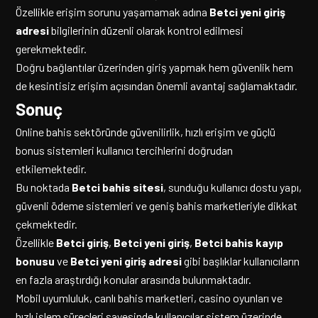
Özellikle erişim sorunu yaşamamak adına
Betci yeni giriş
adresi
bilgilerinin düzenli olarak kontrol edilmesi
gerekmektedir.
Doğru bağlantılar üzerinden giriş yapmak hem güvenlik hem
de kesintisiz erişim açısından önemli avantaj sağlamaktadır.
Sonuç
Online bahis sektöründe güvenilirlik, hızlı erişim ve güçlü
bonus sistemleri kullanıcı tercihlerini doğrudan
etkilemektedir.
Bu noktada
Betci bahis sitesi
, sunduğu kullanıcı dostu yapı,
güvenli ödeme sistemleri ve geniş bahis marketleriyle dikkat
çekmektedir.
Özellikle
Betci giriş
,
Betci yeni giriş
,
Betci bahis kayıp
bonusu
ve
Betci yeni giriş adresi
gibi başlıklar kullanıcıların
en fazla araştırdığı konular arasında bulunmaktadır.
Mobil uyumluluk, canlı bahis marketleri, casino oyunları ve
hızlı işlem süreçleri sayesinde kullanıcılar sistem üzerinde