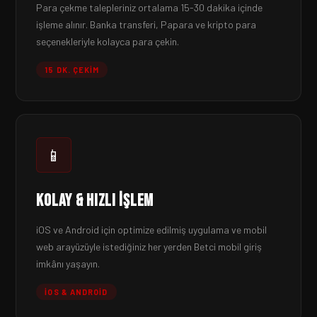
Para çekme talepleriniz ortalama 15-30 dakika içinde
işleme alınır. Banka transferi, Papara ve kripto para
seçenekleriyle kolayca para çekin.
15 DK. ÇEKIM
📱
Kolay & Hızlı İşlem
iOS ve Android için optimize edilmiş uygulama ve mobil
web arayüzüyle istediğiniz her yerden Betci mobil giriş
imkânı yaşayın.
IOS & ANDROID