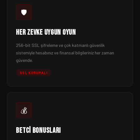
🛡️
Her Zevke Uygun Oyun
256-bit SSL şifreleme ve çok katmanlı güvenlik
sistemiyle hesabınız ve finansal bilgileriniz her zaman
güvende.
SSL KORUMALI
💰
Betci Bonusları