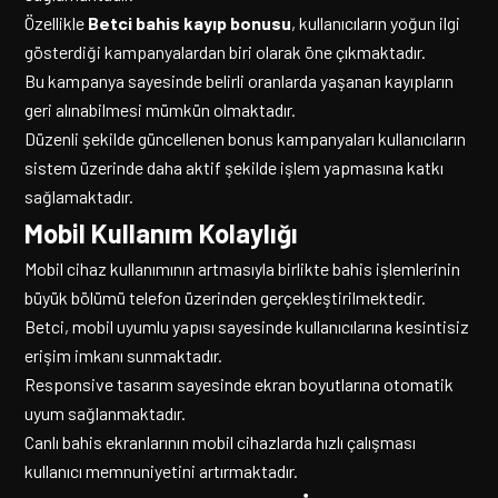
Özellikle
Betci bahis kayıp bonusu
, kullanıcıların yoğun ilgi
gösterdiği kampanyalardan biri olarak öne çıkmaktadır.
Bu kampanya sayesinde belirli oranlarda yaşanan kayıpların
geri alınabilmesi mümkün olmaktadır.
Düzenli şekilde güncellenen bonus kampanyaları kullanıcıların
sistem üzerinde daha aktif şekilde işlem yapmasına katkı
sağlamaktadır.
Mobil Kullanım Kolaylığı
Mobil cihaz kullanımının artmasıyla birlikte bahis işlemlerinin
büyük bölümü telefon üzerinden gerçekleştirilmektedir.
Betci, mobil uyumlu yapısı sayesinde kullanıcılarına kesintisiz
erişim imkanı sunmaktadır.
Responsive tasarım sayesinde ekran boyutlarına otomatik
uyum sağlanmaktadır.
Canlı bahis ekranlarının mobil cihazlarda hızlı çalışması
kullanıcı memnuniyetini artırmaktadır.