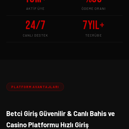
AKTIF ÜYE
ÖDEME ORANI
24/7
7yıl+
CANLI DESTEK
TECRÜBE
PLATFORM AVANTAJLARI
Betci Giriş Güvenilir & Canlı Bahis ve
Casino Platformu Hızlı Giriş