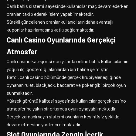
Canlı bahis sistemi sayesinde kullanıcılar maç devam ederken
oranları takip ederek işlem yapabilmektedir.
Sürekli güncellenen oranlar kullanıcıların daha avantajlı
kuponlar hazırlamasına katkı sağlamaktadır.
Canlı Casino Oyunlarında Gerçekçi
Atmosfer
Canlı casino kategorisi son yıllarda online bahis kullanıcılarının
yoğun ilgi gösterdiği alanlardan biri haline gelmiştir.
Betci, canlı casino bölümünde gerçek krupiyeler eşliğinde
oynanan rulet, blackjack, baccarat ve poker gibi birçok oyun
sunmaktadır.
Yüksek görüntü kalitesi sayesinde kullanıcılar gerçek casino
atmosferine yakın bir ortamda oyun oynayabilmektedir.
Gerçek zamanlı yayın sistemi oyunların kesintisiz şekilde
devam etmesine yardımcı olmaktadır.
Slot Oyunlarında Zengin İçerik