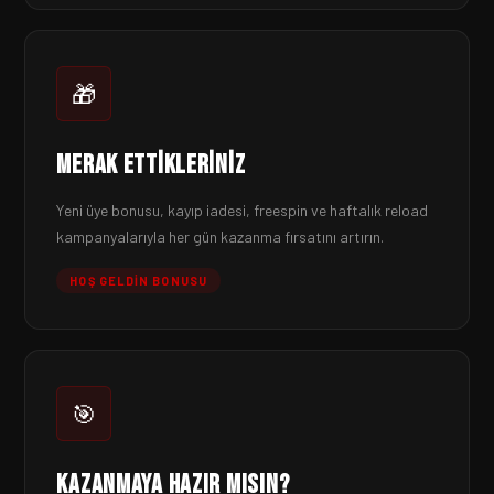
🎁
Merak Ettikleriniz
Yeni üye bonusu, kayıp iadesi, freespin ve haftalık reload
kampanyalarıyla her gün kazanma fırsatını artırın.
HOŞ GELDIN BONUSU
🎯
Kazanmaya Hazır mısın?