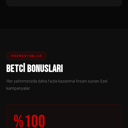
PROMOSYONLAR
Betci Bonusları
Her yatırımınızda daha fazla kazanma fırsatı sunan özel
kampanyalar
%100