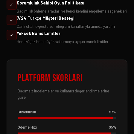
Sorumluluk Sahibi Oyun Politikası
✓
Bağımlılık önleme araçları ve kendi kendini engelleme seçenekleri
7/24 Türkçe Müşteri Desteği
✓
Canlı chat, e-posta ve Telegram kanallarıyla anında yardım
Yüksek Bahis Limitleri
✓
Hem küçük hem büyük yatırımcıya uygun esnek limitler
Platform Skorları
Bağımsız incelemeler ve kullanıcı değerlendirmelerine
göre
Güvenilirlik
97%
Ödeme Hızı
95%