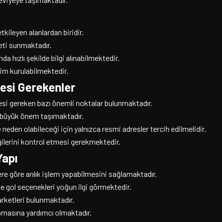
kileyen alanlardan biridir.
meti sunmaktadır.
da hızlı şekilde bilgi alınabilmektedir.
şim kurulabilmektedir.
esi Gerekenler
mesi gereken bazı önemli noktalar bulunmaktadır.
an büyük önem taşımaktadır.
e neden olabileceği için yalnızca resmi adresler tercih edilmelidir.
gilerini kontrol etmesi gerekmektedir.
Yapı
lere göre anlık işlem yapabilmesini sağlamaktadır.
ve gol seçenekleri yoğun ilgi görmektedir.
arketleri bulunmaktadır.
 yapmasına yardımcı olmaktadır.