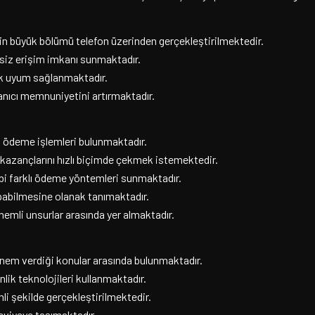
inin büyük bölümü telefon üzerinden gerçekleştirilmektedir.
tisiz erişim imkanı sunmaktadır.
k uyum sağlanmaktadır.
llanıcı memnuniyetini artırmaktadır.
da ödeme işlemleri bulunmaktadır.
e kazançlarını hızlı biçimde çekmek istemektedir.
ibi farklı ödeme yöntemleri sunmaktadır.
yapabilmesine olanak tanımaktadır.
önemli unsurlar arasında yer almaktadır.
 önem verdiği konular arasında bulunmaktadır.
nlik teknolojileri kullanmaktadır.
li şekilde gerçekleştirilmektedir.
eviyeye taşımaktadır.