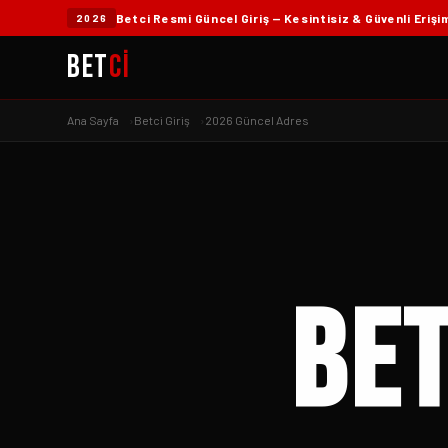
Betci Resmi Güncel Giriş — Kesintisiz & Güvenli Erişi
2026
Bet
Ci
Ana Sayfa
Betci Giriş
2026 Güncel Adres
Bet