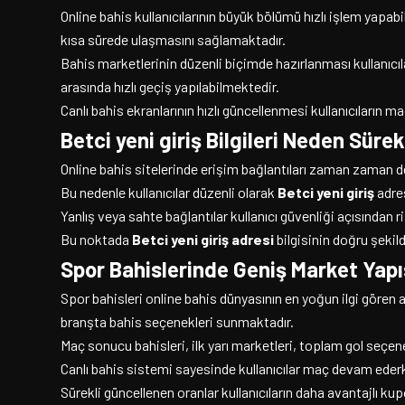
Online bahis kullanıcılarının büyük bölümü hızlı işlem yapabi
kısa sürede ulaşmasını sağlamaktadır.
Bahis marketlerinin düzenli biçimde hazırlanması kullanıcıla
arasında hızlı geçiş yapılabilmektedir.
Canlı bahis ekranlarının hızlı güncellenmesi kullanıcıların 
Betci yeni giriş
Bilgileri Neden Sürekl
Online bahis sitelerinde erişim bağlantıları zaman zaman d
Bu nedenle kullanıcılar düzenli olarak
Betci yeni giriş
adres
Yanlış veya sahte bağlantılar kullanıcı güvenliği açısından 
Bu noktada
Betci yeni giriş adresi
bilgisinin doğru şeki
Spor Bahislerinde Geniş Market Yapı
Spor bahisleri online bahis dünyasının en yoğun ilgi gören
branşta bahis seçenekleri sunmaktadır.
Maç sonucu bahisleri, ilk yarı marketleri, toplam gol seçen
Canlı bahis sistemi sayesinde kullanıcılar maç devam eder
Sürekli güncellenen oranlar kullanıcıların daha avantajlı k