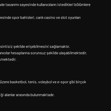
ade tasarımı sayesinde kullanıcıların istedikleri bölümlere
esinde spor bahisleri, canlı casino ve slot oyunları
sintisiz şekilde erişebilmesini sağlamaktır.
anıcılar hesaplarına sorunsuz şekilde ulaşabilmektedir.
ekmektedir.
üzere basketbol, tenis, voleybol ve e-spor gibi birçok
iği alanlar arasında bulunmaktadır.