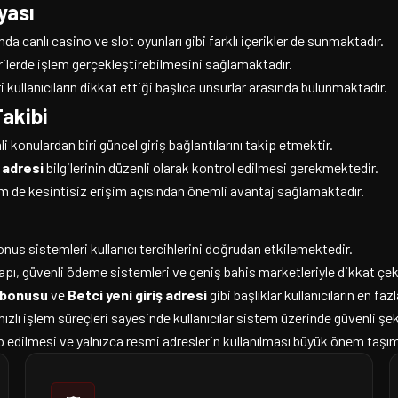
yası
nda canlı casino ve slot oyunları gibi farklı içerikler de sunmaktadır.
orilerde işlem gerçekleştirebilmesini sağlamaktadır.
 kullanıcıların dikkat ettiği başlıca unsurlar arasında bulunmaktadır.
Takibi
i konulardan biri güncel giriş bağlantılarını takip etmektir.
ş adresi
bilgilerinin düzenli olarak kontrol edilmesi gerekmektedir.
m de kesintisiz erişim açısından önemli avantaj sağlamaktadır.
bonus sistemleri kullanıcı tercihlerini doğrudan etkilemektedir.
yapı, güvenli ödeme sistemleri ve geniş bahis marketleriyle dikkat çe
p bonusu
ve
Betci yeni giriş adresi
gibi başlıklar kullanıcıların en fa
hızlı işlem süreçleri sayesinde kullanıcılar sistem üzerinde güvenli şe
p edilmesi ve yalnızca resmi adreslerin kullanılması büyük önem taşım