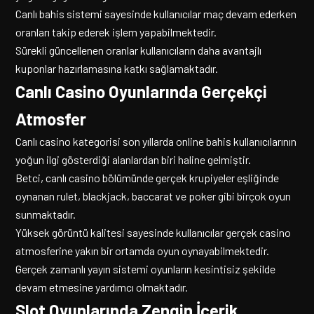
Canlı bahis sistemi sayesinde kullanıcılar maç devam ederken
oranları takip ederek işlem yapabilmektedir.
Sürekli güncellenen oranlar kullanıcıların daha avantajlı
kuponlar hazırlamasına katkı sağlamaktadır.
Canlı Casino Oyunlarında Gerçekçi
Atmosfer
Canlı casino kategorisi son yıllarda online bahis kullanıcılarının
yoğun ilgi gösterdiği alanlardan biri haline gelmiştir.
Betci, canlı casino bölümünde gerçek krupiyeler eşliğinde
oynanan rulet, blackjack, baccarat ve poker gibi birçok oyun
sunmaktadır.
Yüksek görüntü kalitesi sayesinde kullanıcılar gerçek casino
atmosferine yakın bir ortamda oyun oynayabilmektedir.
Gerçek zamanlı yayın sistemi oyunların kesintisiz şekilde
devam etmesine yardımcı olmaktadır.
Slot Oyunlarında Zengin İçerik