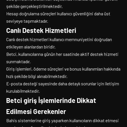
şekilde gerçekleştirilmektedir.
Hesap doğrulama süreçleri kullanıcı güvenliğini daha üst
seviyeye taşımaktadır.
Canlı Destek Hizmetleri
Canlı destek hizmetleri kullanıcı memnuniyetini doğrudan
etkileyen alanlardan biridir.
Betci, kullanıcılarına günün her saatinde aktif destek hizmeti
sunmaktadır.
Giriş işlemleri, ödeme süreçleri ve bonus kullanımları hakkında
hızlı şekilde bilgi alınabilmektedir.
E-posta desteği sayesinde daha detaylı sorunlar için iletişim
kurulabilmektedir.
Betci giriş
İşlemlerinde Dikkat
Edilmesi Gerekenler
Bahis sistemlerine giriş yaparken kullanıcıların dikkat etmesi