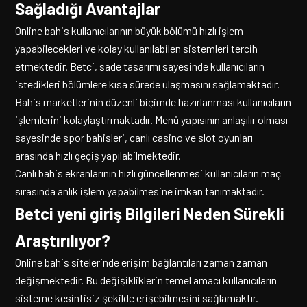
Sağladığı Avantajlar
Online bahis kullanıcılarının büyük bölümü hızlı işlem
yapabilecekleri ve kolay kullanılabilen sistemleri tercih
etmektedir. Betci, sade tasarımı sayesinde kullanıcıların
istedikleri bölümlere kısa sürede ulaşmasını sağlamaktadır.
Bahis marketlerinin düzenli biçimde hazırlanması kullanıcıların
işlemlerini kolaylaştırmaktadır. Menü yapısının anlaşılır olması
sayesinde spor bahisleri, canlı casino ve slot oyunları
arasında hızlı geçiş yapılabilmektedir.
Canlı bahis ekranlarının hızlı güncellenmesi kullanıcıların maç
sırasında anlık işlem yapabilmesine imkan tanımaktadır.
Betci yeni giriş
Bilgileri Neden Sürekli
Araştırılıyor?
Online bahis sitelerinde erişim bağlantıları zaman zaman
değişmektedir. Bu değişikliklerin temel amacı kullanıcıların
sisteme kesintisiz şekilde erişebilmesini sağlamaktır.