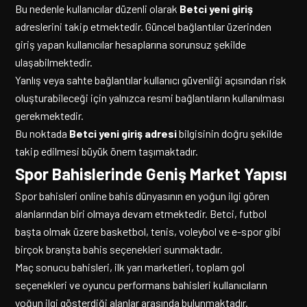
Bu nedenle kullanıcılar düzenli olarak
Betci yeni giriş
adreslerini takip etmektedir. Güncel bağlantılar üzerinden
giriş yapan kullanıcılar hesaplarına sorunsuz şekilde
ulaşabilmektedir.
Yanlış veya sahte bağlantılar kullanıcı güvenliği açısından risk
oluşturabileceği için yalnızca resmi bağlantıların kullanılması
gerekmektedir.
Bu noktada
Betci yeni giriş adresi
bilgisinin doğru şekilde
takip edilmesi büyük önem taşımaktadır.
Spor Bahislerinde Geniş Market Yapısı
Spor bahisleri online bahis dünyasının en yoğun ilgi gören
alanlarından biri olmaya devam etmektedir. Betci, futbol
başta olmak üzere basketbol, tenis, voleybol ve e-spor gibi
birçok branşta bahis seçenekleri sunmaktadır.
Maç sonucu bahisleri, ilk yarı marketleri, toplam gol
seçenekleri ve oyuncu performans bahisleri kullanıcıların
yoğun ilgi gösterdiği alanlar arasında bulunmaktadır.