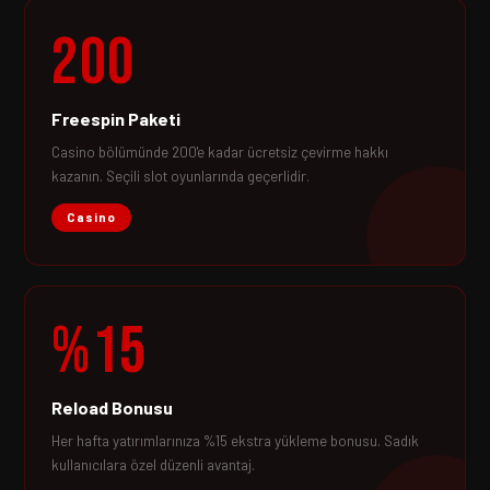
200
Freespin Paketi
Casino bölümünde 200'e kadar ücretsiz çevirme hakkı
kazanın. Seçili slot oyunlarında geçerlidir.
Casino
%15
Reload Bonusu
Her hafta yatırımlarınıza %15 ekstra yükleme bonusu. Sadık
kullanıcılara özel düzenli avantaj.