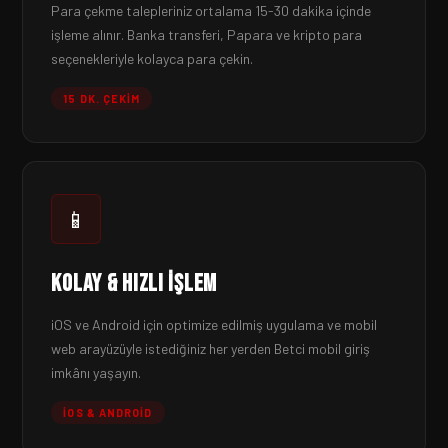
Para çekme talepleriniz ortalama 15-30 dakika içinde
işleme alınır. Banka transferi, Papara ve kripto para
seçenekleriyle kolayca para çekin.
15 DK. ÇEKIM
📱
Kolay & Hızlı İşlem
iOS ve Android için optimize edilmiş uygulama ve mobil
web arayüzüyle istediğiniz her yerden Betci mobil giriş
imkânı yaşayın.
IOS & ANDROID