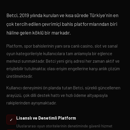
Betci, 2019 yılında kurulan ve kısa sürede Türkiye'nin en
çok tercih edilen çevrimiçi bahis platformlarından biri
hâline gelen köklü bir markadır.
Platform, spor bahislerinin yanı sıra canlı casino, slot ve sanal
oyun kategorileriyle kullanıcılara tam anlamıyla bir eğlence
merkezi sunmaktadır. Betci yeni giriş adresi her zaman aktif ve
erişilebilir tutulmakta; olası erişim engellerine karşı anlık çözüm
üretilmektedir.
Kullanıcı deneyimini ön planda tutan Betci, sürekli güncellenen
arayüzü, çok dilli destek hattı ve hızlı ödeme altyapısıyla
rakiplerinden ayrışmaktadır.
Lisanslı ve Denetimli Platform
✓
Uluslararası oyun otoritelerinin denetiminde güvenli hizmet