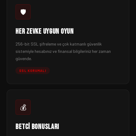
🛡️
Her Zevke Uygun Oyun
256-bit SSL şifreleme ve çok katmanlı güvenlik
sistemiyle hesabınız ve finansal bilgileriniz her zaman
güvende.
SSL KORUMALI
💰
Betci Bonusları