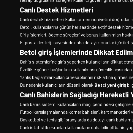
Canlı Destek Hizmetleri
Canlı destek hizmetleri kullanıcı memnuniyetini doğrudan et
Betci, kullanıcılarına günün her saatinde aktif destek hiz
Giriş işlemleri, ödeme süreçleri ve bonus kullanımları hakkın
E-posta desteği sayesinde daha detaylı sorunlar için ileti
Betci giriş
İşlemlerinde Dikkat Edilm
Bahis sistemlerine giriş yaparken kullanıcıların dikkat et
Özellikle güncel bağlantının kullanılması güvenlik açısınd
Yanlış bağlantılar kullanıcı hesaplarının risk altına girmesin
Bu nedenle kullanıcıların düzenli olarak
Betci yeni giriş
bil
Canlı Bahislerin Sağladığı Hareketli 
Canlı bahis sistemi kullanıcıların maç içerisindeki gelişme
Futbol karşılaşmalarında korner bahisleri, kart marketleri 
Basketbol ve tenis gibi branşlarda da detaylı canlı bahis m
Canlı istatistik ekranları kullanıcıların daha bilinçli bahis