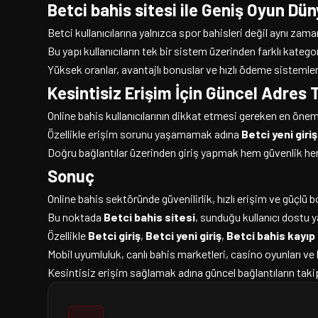
Betci bahis sitesi
ile Geniş Oyun Dün
Betci kullanıcılarına yalnızca spor bahisleri değil aynı zama
Bu yapı kullanıcıların tek bir sistem üzerinden farklı kateg
Yüksek oranlar, avantajlı bonuslar ve hızlı ödeme sistemleri
Kesintisiz Erişim İçin Güncel Adres 
Online bahis kullanıcılarının dikkat etmesi gereken en öneml
Özellikle erişim sorunu yaşamamak adına
Betci yeni giri
Doğru bağlantılar üzerinden giriş yapmak hem güvenlik he
Sonuç
Online bahis sektöründe güvenilirlik, hızlı erişim ve güçlü 
Bu noktada
Betci bahis sitesi
, sunduğu kullanıcı dostu 
Özellikle
Betci giriş
,
Betci yeni giriş
,
Betci bahis kayı
Mobil uyumluluk, canlı bahis marketleri, casino oyunları ve 
Kesintisiz erişim sağlamak adına güncel bağlantıların taki