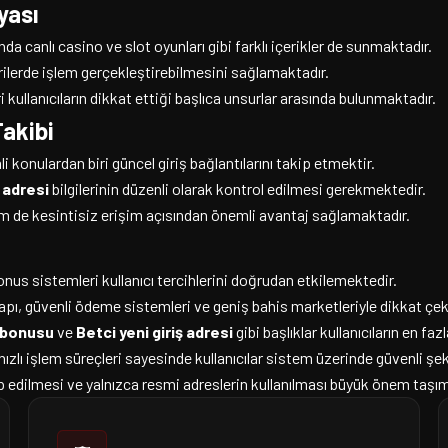
yası
nda canlı casino ve slot oyunları gibi farklı içerikler de sunmaktadır.
orilerde işlem gerçekleştirebilmesini sağlamaktadır.
 kullanıcıların dikkat ettiği başlıca unsurlar arasında bulunmaktadır.
Takibi
i konulardan biri güncel giriş bağlantılarını takip etmektir.
ş adresi
bilgilerinin düzenli olarak kontrol edilmesi gerekmektedir.
m de kesintisiz erişim açısından önemli avantaj sağlamaktadır.
bonus sistemleri kullanıcı tercihlerini doğrudan etkilemektedir.
yapı, güvenli ödeme sistemleri ve geniş bahis marketleriyle dikkat çe
p bonusu
ve
Betci yeni giriş adresi
gibi başlıklar kullanıcıların en fa
hızlı işlem süreçleri sayesinde kullanıcılar sistem üzerinde güvenli şe
p edilmesi ve yalnızca resmi adreslerin kullanılması büyük önem taşım