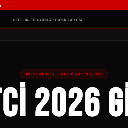
m
ÖZELLIKLER
OYUNLAR
BONUSLAR
SSS
2026 GÜNCEL · RESMI ADRES AKTIF
ci 2026 G