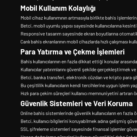
Mobil Kullanım Kolaylığı
Mobil cihaz kullanımının artmasıyla birlikte bahis işlemler
Betci, mobil uyumlu yapısı sayesinde kullanıcılarına kesin
Responsive tasarım sayesinde ekran boyutlarına otomati
Canlı bahis ekranlarının mobil cihazlarda hızlı çalışması ku
Para Yatırma ve Çekme İşlemleri
Bahis kullanıcılarının en fazla dikkat ettiği konular arasın
Kullanıcılar yatırımlarını güvenli şekilde gerçekleştirmek v
Betci, banka transferi, elektronik cüzdan ve kripto para g
Bu çeşitlilik kullanıcıların kendi tercihlerine uygun işlem 
Hızlı para çekim süreçleri kullanıcı memnuniyetini artıran 
Güvenlik Sistemleri ve Veri Koruma
Online bahis sistemlerinde güvenlik kullanıcıların en fazla
Betci, kullanıcı bilgilerini koruyabilmek adına gelişmiş güve
SSL şifreleme sistemleri sayesinde finansal işlemler güven
Hesap doğrulama süreçleri kullanıcı güvenliğini daha üst s