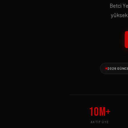
Betci Y
yüksek 
2026 GÜNC
10M+
AKTIF ÜYE