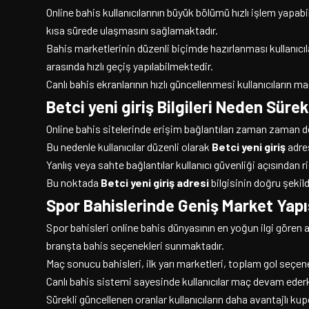
Online bahis kullanıcılarının büyük bölümü hızlı işlem yapabi
kısa sürede ulaşmasını sağlamaktadır.
Bahis marketlerinin düzenli biçimde hazırlanması kullanıcıla
arasında hızlı geçiş yapılabilmektedir.
Canlı bahis ekranlarının hızlı güncellenmesi kullanıcıların 
Betci yeni giriş
Bilgileri Neden Sürekl
Online bahis sitelerinde erişim bağlantıları zaman zaman d
Bu nedenle kullanıcılar düzenli olarak
Betci yeni giriş
adres
Yanlış veya sahte bağlantılar kullanıcı güvenliği açısından 
Bu noktada
Betci yeni giriş adresi
bilgisinin doğru şeki
Spor Bahislerinde Geniş Market Yapı
Spor bahisleri online bahis dünyasının en yoğun ilgi gören
branşta bahis seçenekleri sunmaktadır.
Maç sonucu bahisleri, ilk yarı marketleri, toplam gol seçen
Canlı bahis sistemi sayesinde kullanıcılar maç devam eder
Sürekli güncellenen oranlar kullanıcıların daha avantajlı k