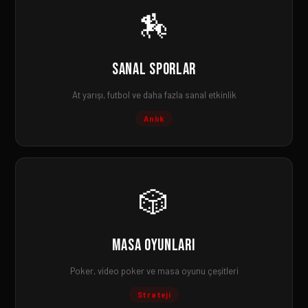
🏇
Sanal Sporlar
At yarışı, futbol ve daha fazla sanal etkinlik
Anlık
🎲
Masa Oyunları
Poker, video poker ve masa oyunu çeşitleri
Strateji