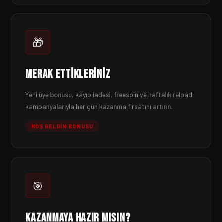
🎁
Merak Ettikleriniz
Yeni üye bonusu, kayıp iadesi, freespin ve haftalık reload
kampanyalarıyla her gün kazanma fırsatını artırın.
HOŞ GELDIN BONUSU
🎯
Kazanmaya Hazır mısın?