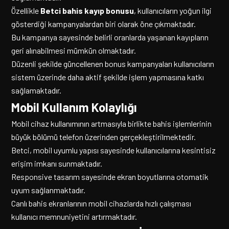
Özellikle
Betci bahis kayıp bonusu
, kullanıcıların yoğun ilgi
gösterdiği kampanyalardan biri olarak öne çıkmaktadır.
Bu kampanya sayesinde belirli oranlarda yaşanan kayıpların
geri alınabilmesi mümkün olmaktadır.
Düzenli şekilde güncellenen bonus kampanyaları kullanıcıların
sistem üzerinde daha aktif şekilde işlem yapmasına katkı
sağlamaktadır.
Mobil Kullanım Kolaylığı
Mobil cihaz kullanımının artmasıyla birlikte bahis işlemlerinin
büyük bölümü telefon üzerinden gerçekleştirilmektedir.
Betci, mobil uyumlu yapısı sayesinde kullanıcılarına kesintisiz
erişim imkanı sunmaktadır.
Responsive tasarım sayesinde ekran boyutlarına otomatik
uyum sağlanmaktadır.
Canlı bahis ekranlarının mobil cihazlarda hızlı çalışması
kullanıcı memnuniyetini artırmaktadır.