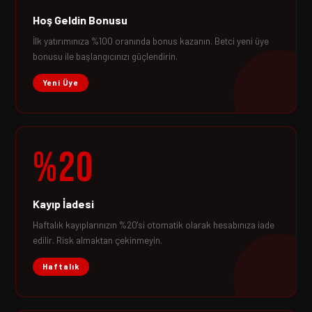
Hoş Geldin Bonusu
İlk yatırımınıza %100 oranında bonus kazanın. Betci yeni üye
bonusu ile başlangıcınızı güçlendirin.
Yeni Üye
%20
Kayıp İadesi
Haftalık kayıplarınızın %20'si otomatik olarak hesabınıza iade
edilir. Risk almaktan çekinmeyin.
Haftalık