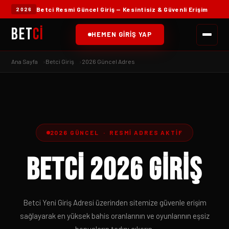
Betci Resmi Güncel Giriş — Kesintisiz & Güvenli Erişim
2026
Bet
Ci
HEMEN GIRIŞ YAP
Ana Sayfa
Betci Giriş
2026 Güncel Adres
2026 GÜNCEL · RESMI ADRES AKTIF
Betci 2026 GİRİŞ
Betci Yeni Giriş Adresi üzerinden sitemize güvenle erişim
sağlayarak en yüksek bahis oranlarının ve oyunlarının eşsiz