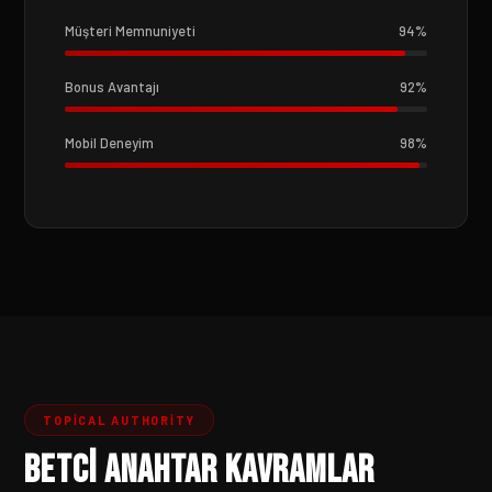
Müşteri Memnuniyeti
94%
Bonus Avantajı
92%
Mobil Deneyim
98%
TOPICAL AUTHORITY
Betci Anahtar Kavramlar