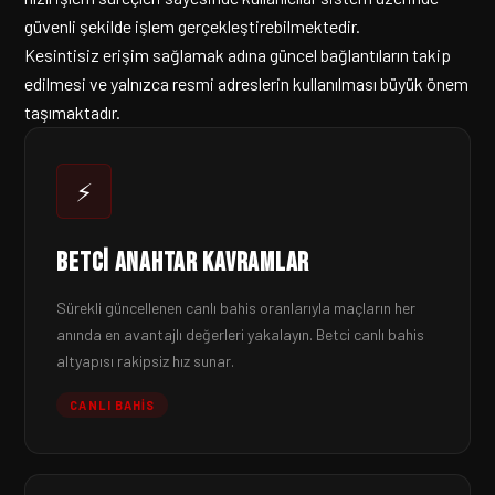
güvenli şekilde işlem gerçekleştirebilmektedir.
Kesintisiz erişim sağlamak adına güncel bağlantıların takip
edilmesi ve yalnızca resmi adreslerin kullanılması büyük önem
taşımaktadır.
⚡
Betci Anahtar Kavramlar
Sürekli güncellenen canlı bahis oranlarıyla maçların her
anında en avantajlı değerleri yakalayın. Betci canlı bahis
altyapısı rakipsiz hız sunar.
CANLI BAHIS