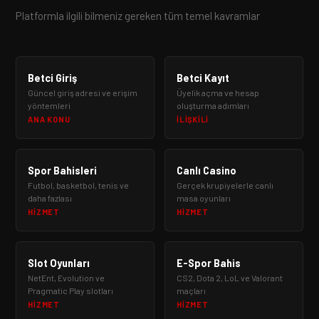
Platformla ilgili bilmeniz gereken tüm temel kavramlar
Betci Giriş
Betci Kayıt
Güncel giriş adresi ve erişim
Üyelik açma ve hesap
yöntemleri
oluşturma adımları
ANA KONU
İLIŞKILI
Spor Bahisleri
Canlı Casino
Futbol, basketbol, tenis ve
Gerçek krupiyelerle canlı
daha fazlası
masa oyunları
HIZMET
HIZMET
Slot Oyunları
E-Spor Bahis
NetEnt, Evolution ve
CS2, Dota 2, LoL ve Valorant
Pragmatic Play slotları
maçları
HIZMET
HIZMET