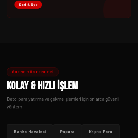
Sadık Üye
ÖDEME YÖNTEMLERI
Kolay & Hızlı İşlem
Betci para yatırma ve çekme işlemleri için onlarca güvenli
yöntem
Banka Havalesi
Papara
Kripto Para