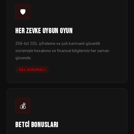
🛡️
Her Zevke Uygun Oyun
256-bit SSL şifreleme ve çok katmanlı güvenlik
sistemiyle hesabınız ve finansal bilgileriniz her zaman
güvende.
SSL KORUMALI
💰
Betci Bonusları