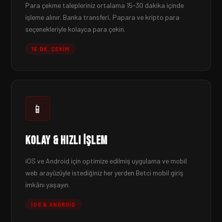
Para çekme talepleriniz ortalama 15-30 dakika içinde
işleme alınır. Banka transferi, Papara ve kripto para
seçenekleriyle kolayca para çekin.
15 DK. ÇEKIM
📱
Kolay & Hızlı İşlem
iOS ve Android için optimize edilmiş uygulama ve mobil
web arayüzüyle istediğiniz her yerden Betci mobil giriş
imkânı yaşayın.
IOS & ANDROID