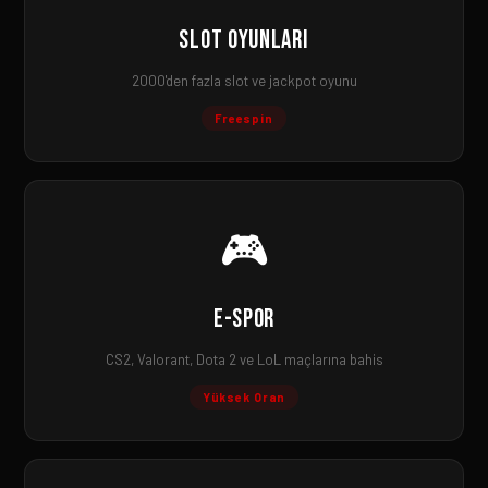
Slot Oyunları
2000'den fazla slot ve jackpot oyunu
Freespin
🎮
E-Spor
CS2, Valorant, Dota 2 ve LoL maçlarına bahis
Yüksek Oran