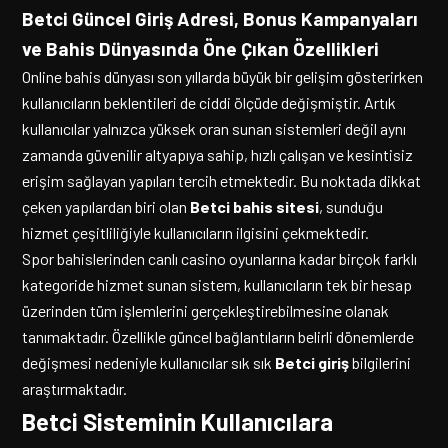
Betci Güncel Giriş Adresi, Bonus Kampanyaları
ve Bahis Dünyasında Öne Çıkan Özellikleri
Online bahis dünyası son yıllarda büyük bir gelişim gösterirken
kullanıcıların beklentileri de ciddi ölçüde değişmiştir. Artık
kullanıcılar yalnızca yüksek oran sunan sistemleri değil aynı
zamanda güvenilir altyapıya sahip, hızlı çalışan ve kesintisiz
erişim sağlayan yapıları tercih etmektedir. Bu noktada dikkat
çeken yapılardan biri olan
Betci bahis sitesi
, sunduğu
hizmet çeşitliliğiyle kullanıcıların ilgisini çekmektedir.
Spor bahislerinden canlı casino oyunlarına kadar birçok farklı
kategoride hizmet sunan sistem, kullanıcıların tek bir hesap
üzerinden tüm işlemlerini gerçekleştirebilmesine olanak
tanımaktadır. Özellikle güncel bağlantıların belirli dönemlerde
değişmesi nedeniyle kullanıcılar sık sık
Betci giriş
bilgilerini
araştırmaktadır.
Betci Sisteminin Kullanıcılara