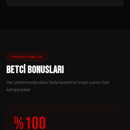
PROMOSYONLAR
Betci Bonusları
Her yatırımınızda daha fazla kazanma fırsatı sunan özel
kampanyalar
%100