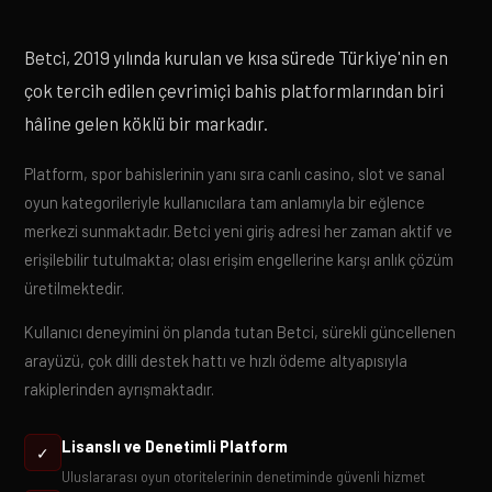
Betci, 2019 yılında kurulan ve kısa sürede Türkiye'nin en
çok tercih edilen çevrimiçi bahis platformlarından biri
hâline gelen köklü bir markadır.
Platform, spor bahislerinin yanı sıra canlı casino, slot ve sanal
oyun kategorileriyle kullanıcılara tam anlamıyla bir eğlence
merkezi sunmaktadır. Betci yeni giriş adresi her zaman aktif ve
erişilebilir tutulmakta; olası erişim engellerine karşı anlık çözüm
üretilmektedir.
Kullanıcı deneyimini ön planda tutan Betci, sürekli güncellenen
arayüzü, çok dilli destek hattı ve hızlı ödeme altyapısıyla
rakiplerinden ayrışmaktadır.
Lisanslı ve Denetimli Platform
✓
Uluslararası oyun otoritelerinin denetiminde güvenli hizmet