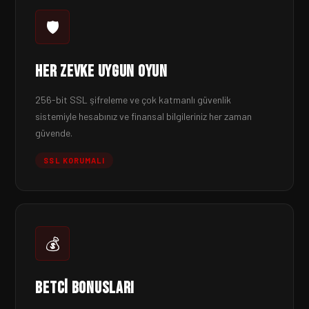
🛡️
Her Zevke Uygun Oyun
256-bit SSL şifreleme ve çok katmanlı güvenlik
sistemiyle hesabınız ve finansal bilgileriniz her zaman
güvende.
SSL KORUMALI
💰
Betci Bonusları