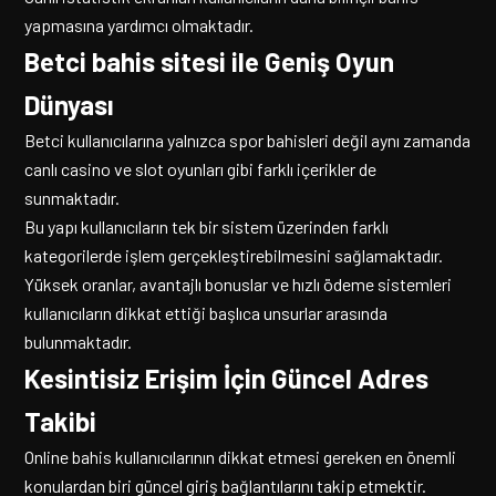
yapmasına yardımcı olmaktadır.
Betci bahis sitesi
ile Geniş Oyun
Dünyası
Betci kullanıcılarına yalnızca spor bahisleri değil aynı zamanda
canlı casino ve slot oyunları gibi farklı içerikler de
sunmaktadır.
Bu yapı kullanıcıların tek bir sistem üzerinden farklı
kategorilerde işlem gerçekleştirebilmesini sağlamaktadır.
Yüksek oranlar, avantajlı bonuslar ve hızlı ödeme sistemleri
kullanıcıların dikkat ettiği başlıca unsurlar arasında
bulunmaktadır.
Kesintisiz Erişim İçin Güncel Adres
Takibi
Online bahis kullanıcılarının dikkat etmesi gereken en önemli
konulardan biri güncel giriş bağlantılarını takip etmektir.