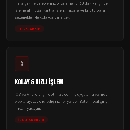
Para çekme talepleriniz ortalama 15-30 dakika içinde
işleme alınır. Banka transferi, Papara ve kripto para
seçenekleriyle kolayca para çekin.
15 DK. ÇEKIM
📱
Kolay & Hızlı İşlem
iOS ve Android için optimize edilmiş uygulama ve mobil
web arayüzüyle istediğiniz her yerden Betci mobil giriş
imkânı yaşayın.
IOS & ANDROID