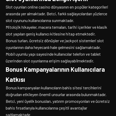
Slot oyunları online casino dünyasının en popüler kategorileri
arasında yer almaktadır. Betci, farklı sağlayıcılardan yüzlerce
slot oyununu kullanıcılarına sunmaktadır.
Mitolojik hikayeler, macera temaları, tarihi içerikler ve klasik
slot yapıları geniş kullanıcı kitlesine hitap etmektedir.
Bonus turları, ücretsiz dönüşler ve jackpot sistemleri slot
oyunlarının daha heyecanlı hale gelmesini sağlamaktadır.
Mobil uyumlu yapı sayesinde kullanıcılar telefon ve tablet
üzerinden slot oyunlarına erişim sağlayabilmektedir.
Bonus Kampanyalarının Kullanıcılara
Katkısı
Bonus kampanyaları kullanıcıların bahis sitesi tercihlerini
doğrudan etkileyen önemli unsurlar arasında bulunmaktadır.
Betci, yeni üyelik bonusları, yatırım promosyonları ve ücretsiz
bahis fırsatlarıyla kullanıcılarına çeşitli avantajlar
sağlamaktadır.