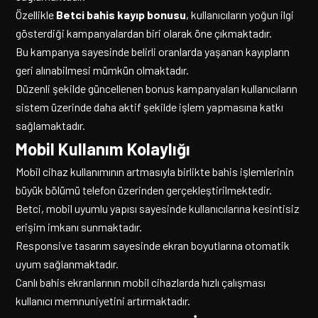
Özellikle
Betci bahis kayıp bonusu
, kullanıcıların yoğun ilgi
gösterdiği kampanyalardan biri olarak öne çıkmaktadır.
Bu kampanya sayesinde belirli oranlarda yaşanan kayıpların
geri alınabilmesi mümkün olmaktadır.
Düzenli şekilde güncellenen bonus kampanyaları kullanıcıların
sistem üzerinde daha aktif şekilde işlem yapmasına katkı
sağlamaktadır.
Mobil Kullanım Kolaylığı
Mobil cihaz kullanımının artmasıyla birlikte bahis işlemlerinin
büyük bölümü telefon üzerinden gerçekleştirilmektedir.
Betci, mobil uyumlu yapısı sayesinde kullanıcılarına kesintisiz
erişim imkanı sunmaktadır.
Responsive tasarım sayesinde ekran boyutlarına otomatik
uyum sağlanmaktadır.
Canlı bahis ekranlarının mobil cihazlarda hızlı çalışması
kullanıcı memnuniyetini artırmaktadır.