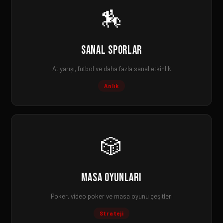
🏇
Sanal Sporlar
At yarışı, futbol ve daha fazla sanal etkinlik
Anlık
🎲
Masa Oyunları
Poker, video poker ve masa oyunu çeşitleri
Strateji