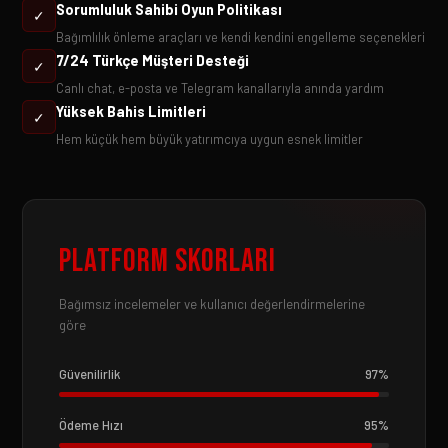
Sorumluluk Sahibi Oyun Politikası
✓
Bağımlılık önleme araçları ve kendi kendini engelleme seçenekleri
7/24 Türkçe Müşteri Desteği
✓
Canlı chat, e-posta ve Telegram kanallarıyla anında yardım
Yüksek Bahis Limitleri
✓
Hem küçük hem büyük yatırımcıya uygun esnek limitler
Platform Skorları
Bağımsız incelemeler ve kullanıcı değerlendirmelerine
göre
Güvenilirlik
97%
Ödeme Hızı
95%