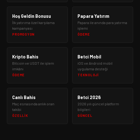
Hoş Geldin Bonusu
Papara Yatırım
İlk yatırıma özel karşılama
Papara ile anında para yatırma
kampanyası
işlemi
PROMOSYON
ÖDEME
Kripto Bahis
Betci Mobil
Bitcoin ve USDT ile işlem
iOS ve Android mobil
imkânı
uygulama desteği
ÖDEME
TEKNOLOJI
Canlı Bahis
Betci 2026
Maç esnasında anlık oran
2026 yılı güncel platform
takibi
bilgileri
ÖZELLIK
GÜNCEL