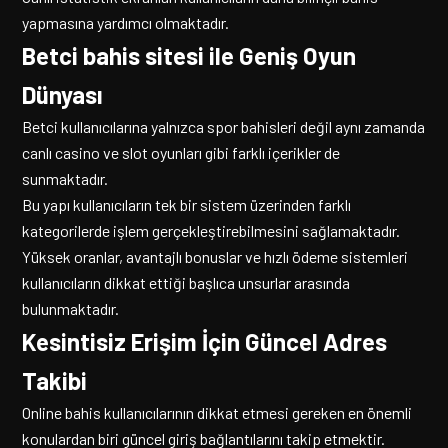
yapmasına yardımcı olmaktadır.
Betci bahis sitesi
ile Geniş Oyun
Dünyası
Betci kullanıcılarına yalnızca spor bahisleri değil aynı zamanda
canlı casino ve slot oyunları gibi farklı içerikler de
sunmaktadır.
Bu yapı kullanıcıların tek bir sistem üzerinden farklı
kategorilerde işlem gerçekleştirebilmesini sağlamaktadır.
Yüksek oranlar, avantajlı bonuslar ve hızlı ödeme sistemleri
kullanıcıların dikkat ettiği başlıca unsurlar arasında
bulunmaktadır.
Kesintisiz Erişim İçin Güncel Adres
Takibi
Online bahis kullanıcılarının dikkat etmesi gereken en önemli
konulardan biri güncel giriş bağlantılarını takip etmektir.