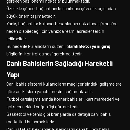
gereken bazı önemli noktalar bulunmaktadır.
Özellikle güncel bağlantının kullanılması güvenlik açısından
büyük önem taşımaktadır.
Yanlış bağlantılar kullanıcı hesaplarının risk altına girmesine
neden olabileceği için yalnızca resmi adresler tercih
edilmelidir.
Bu nedenle kullanıcıların düzenli olarak
Betci yeni giriş
bilgilerini kontrol etmesi gerekmektedir.
Canlı Bahislerin Sağladığı Hareketli
Yapı
Canlı bahis sistemi kullanıcıların maç içerisindeki gelişmelere
göre anlık işlem yapabilmesini sağlamaktadır.
Futbol karşılaşmalarında korner bahisleri, kart marketleri ve
gol seçenekleri yoğun ilgi görmektedir.
Basketbol ve tenis gibi branşlarda da detaylı canlı bahis
marketleri bulunmaktadır.
Canlı istatistik ekranları kullanıcıların daha bilinçli bahis