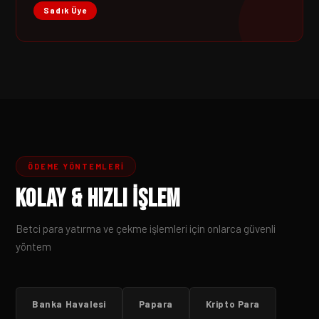
Sadık Üye
ÖDEME YÖNTEMLERI
Kolay & Hızlı İşlem
Betci para yatırma ve çekme işlemleri için onlarca güvenli
yöntem
Banka Havalesi
Papara
Kripto Para