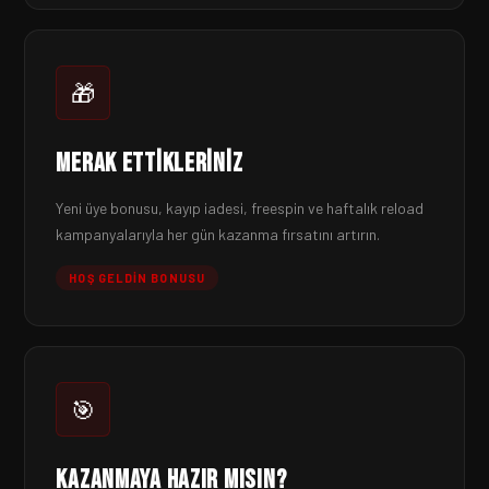
🎁
Merak Ettikleriniz
Yeni üye bonusu, kayıp iadesi, freespin ve haftalık reload
kampanyalarıyla her gün kazanma fırsatını artırın.
HOŞ GELDIN BONUSU
🎯
Kazanmaya Hazır mısın?