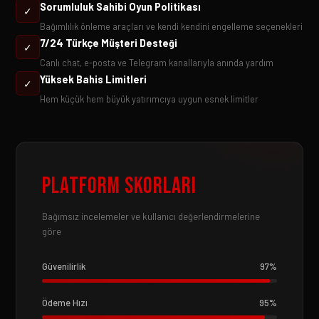
Sorumluluk Sahibi Oyun Politikası
✓
Bağımlılık önleme araçları ve kendi kendini engelleme seçenekleri
7/24 Türkçe Müşteri Desteği
✓
Canlı chat, e-posta ve Telegram kanallarıyla anında yardım
Yüksek Bahis Limitleri
✓
Hem küçük hem büyük yatırımcıya uygun esnek limitler
Platform Skorları
Bağımsız incelemeler ve kullanıcı değerlendirmelerine
göre
Güvenilirlik
97%
Ödeme Hızı
95%