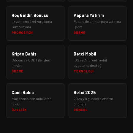
Hoş Geldin Bonusu
Papara Yatırım
İlk yatırıma özel karşılama
Papara ile anında para yatırma
kampanyası
işlemi
PROMOSYON
ÖDEME
Kripto Bahis
Betci Mobil
Bitcoin ve USDT ile işlem
iOS ve Android mobil
imkânı
uygulama desteği
ÖDEME
TEKNOLOJI
Canlı Bahis
Betci 2026
Maç esnasında anlık oran
2026 yılı güncel platform
takibi
bilgileri
ÖZELLIK
GÜNCEL