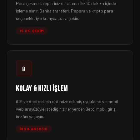
Para çekme talepleriniz ortalama 15-30 dakika içinde
işleme alınır. Banka transferi, Papara ve kripto para
seçenekleriyle kolayca para çekin.
15 DK. ÇEKIM
📱
Kolay & Hızlı İşlem
iOS ve Android için optimize edilmiş uygulama ve mobil
web arayüzüyle istediğiniz her yerden Betci mobil giriş
imkânı yaşayın.
IOS & ANDROID