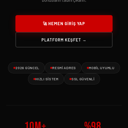
bonusların tadını çıkarın.
🚀 HEMEN GIRIŞ YAP
PLATFORM KEŞFET →
2026 GÜNCEL
RESMI ADRES
MOBIL UYUMLU
HIZLI SISTEM
SSL GÜVENLI
10M+
%98