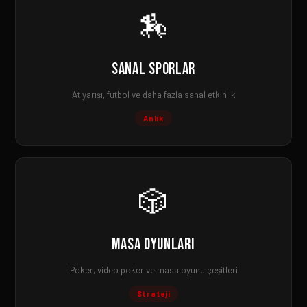
🏇
Sanal Sporlar
At yarışı, futbol ve daha fazla sanal etkinlik
Anlık
🎲
Masa Oyunları
Poker, video poker ve masa oyunu çeşitleri
Strateji