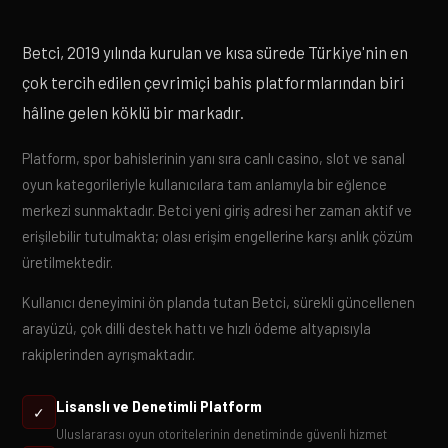
Betci, 2019 yılında kurulan ve kısa sürede Türkiye'nin en
çok tercih edilen çevrimiçi bahis platformlarından biri
hâline gelen köklü bir markadır.
Platform, spor bahislerinin yanı sıra canlı casino, slot ve sanal
oyun kategorileriyle kullanıcılara tam anlamıyla bir eğlence
merkezi sunmaktadır. Betci yeni giriş adresi her zaman aktif ve
erişilebilir tutulmakta; olası erişim engellerine karşı anlık çözüm
üretilmektedir.
Kullanıcı deneyimini ön planda tutan Betci, sürekli güncellenen
arayüzü, çok dilli destek hattı ve hızlı ödeme altyapısıyla
rakiplerinden ayrışmaktadır.
Lisanslı ve Denetimli Platform
✓
Uluslararası oyun otoritelerinin denetiminde güvenli hizmet