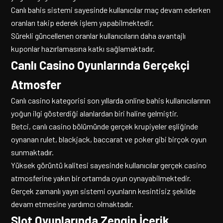
Canlı bahis sistemi sayesinde kullanıcılar maç devam ederken
oranları takip ederek işlem yapabilmektedir.
Sürekli güncellenen oranlar kullanıcıların daha avantajlı
kuponlar hazırlamasına katkı sağlamaktadır.
Canlı Casino Oyunlarında Gerçekçi
Atmosfer
Canlı casino kategorisi son yıllarda online bahis kullanıcılarının
yoğun ilgi gösterdiği alanlardan biri haline gelmiştir.
Betci, canlı casino bölümünde gerçek krupiyeler eşliğinde
oynanan rulet, blackjack, baccarat ve poker gibi birçok oyun
sunmaktadır.
Yüksek görüntü kalitesi sayesinde kullanıcılar gerçek casino
atmosferine yakın bir ortamda oyun oynayabilmektedir.
Gerçek zamanlı yayın sistemi oyunların kesintisiz şekilde
devam etmesine yardımcı olmaktadır.
Slot Oyunlarında Zengin İçerik