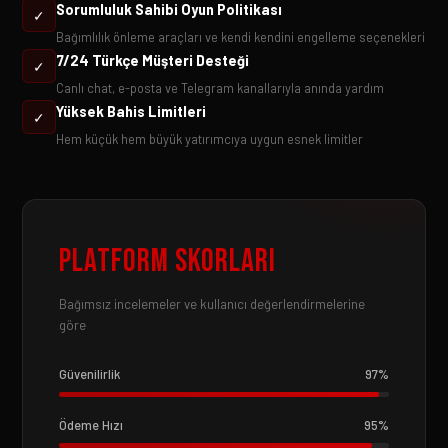
Sorumluluk Sahibi Oyun Politikası
✓
Bağımlılık önleme araçları ve kendi kendini engelleme seçenekleri
7/24 Türkçe Müşteri Desteği
✓
Canlı chat, e-posta ve Telegram kanallarıyla anında yardım
Yüksek Bahis Limitleri
✓
Hem küçük hem büyük yatırımcıya uygun esnek limitler
Platform Skorları
Bağımsız incelemeler ve kullanıcı değerlendirmelerine
göre
Güvenilirlik
97%
Ödeme Hızı
95%