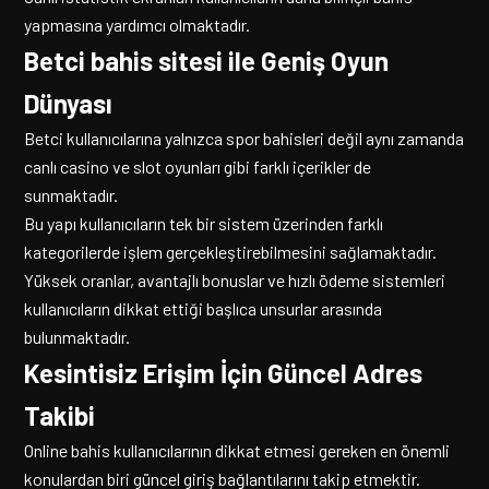
yapmasına yardımcı olmaktadır.
Betci bahis sitesi
ile Geniş Oyun
Dünyası
Betci kullanıcılarına yalnızca spor bahisleri değil aynı zamanda
canlı casino ve slot oyunları gibi farklı içerikler de
sunmaktadır.
Bu yapı kullanıcıların tek bir sistem üzerinden farklı
kategorilerde işlem gerçekleştirebilmesini sağlamaktadır.
Yüksek oranlar, avantajlı bonuslar ve hızlı ödeme sistemleri
kullanıcıların dikkat ettiği başlıca unsurlar arasında
bulunmaktadır.
Kesintisiz Erişim İçin Güncel Adres
Takibi
Online bahis kullanıcılarının dikkat etmesi gereken en önemli
konulardan biri güncel giriş bağlantılarını takip etmektir.