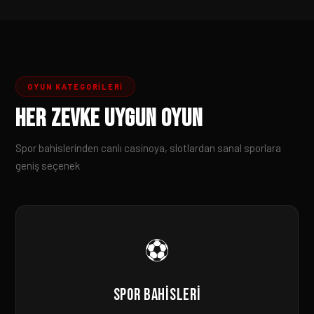
OYUN KATEGORILERI
Her Zevke Uygun Oyun
Spor bahislerinden canlı casinoya, slotlardan sanal sporlara
geniş seçenek
⚽
Spor Bahisleri