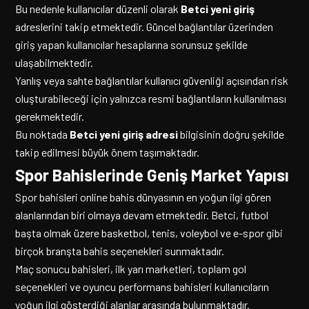
Bu nedenle kullanıcılar düzenli olarak
Betci yeni giriş
adreslerini takip etmektedir. Güncel bağlantılar üzerinden
giriş yapan kullanıcılar hesaplarına sorunsuz şekilde
ulaşabilmektedir.
Yanlış veya sahte bağlantılar kullanıcı güvenliği açısından risk
oluşturabileceği için yalnızca resmi bağlantıların kullanılması
gerekmektedir.
Bu noktada
Betci yeni giriş adresi
bilgisinin doğru şekilde
takip edilmesi büyük önem taşımaktadır.
Spor Bahislerinde Geniş Market Yapısı
Spor bahisleri online bahis dünyasının en yoğun ilgi gören
alanlarından biri olmaya devam etmektedir. Betci, futbol
başta olmak üzere basketbol, tenis, voleybol ve e-spor gibi
birçok branşta bahis seçenekleri sunmaktadır.
Maç sonucu bahisleri, ilk yarı marketleri, toplam gol
seçenekleri ve oyuncu performans bahisleri kullanıcıların
yoğun ilgi gösterdiği alanlar arasında bulunmaktadır.