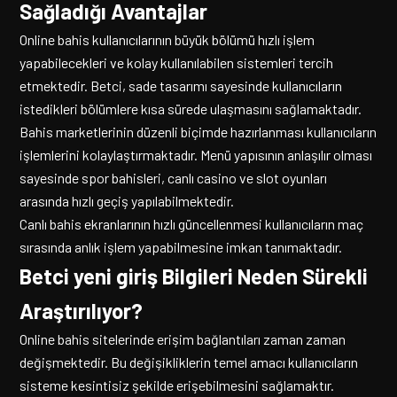
Sağladığı Avantajlar
Online bahis kullanıcılarının büyük bölümü hızlı işlem
yapabilecekleri ve kolay kullanılabilen sistemleri tercih
etmektedir. Betci, sade tasarımı sayesinde kullanıcıların
istedikleri bölümlere kısa sürede ulaşmasını sağlamaktadır.
Bahis marketlerinin düzenli biçimde hazırlanması kullanıcıların
işlemlerini kolaylaştırmaktadır. Menü yapısının anlaşılır olması
sayesinde spor bahisleri, canlı casino ve slot oyunları
arasında hızlı geçiş yapılabilmektedir.
Canlı bahis ekranlarının hızlı güncellenmesi kullanıcıların maç
sırasında anlık işlem yapabilmesine imkan tanımaktadır.
Betci yeni giriş
Bilgileri Neden Sürekli
Araştırılıyor?
Online bahis sitelerinde erişim bağlantıları zaman zaman
değişmektedir. Bu değişikliklerin temel amacı kullanıcıların
sisteme kesintisiz şekilde erişebilmesini sağlamaktır.