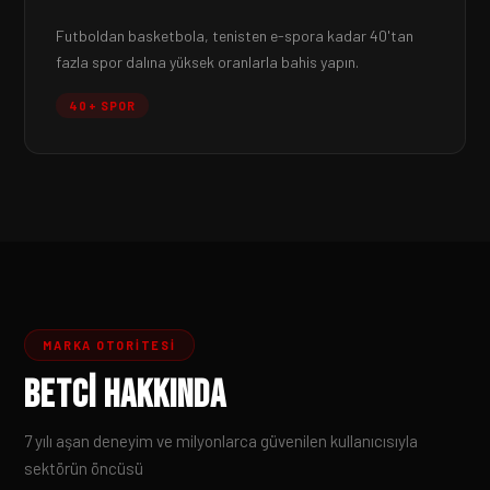
Futboldan basketbola, tenisten e-spora kadar 40'tan
fazla spor dalına yüksek oranlarla bahis yapın.
40+ SPOR
MARKA OTORITESI
Betci Hakkında
7 yılı aşan deneyim ve milyonlarca güvenilen kullanıcısıyla
sektörün öncüsü