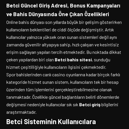
Betci Güncel Giriş Adresi, Bonus Kampanyaları
ve Bahis Dünyasında Öne Çıkan Özellikleri
Online bahis dünyası son yıllarda büyük bir gelişim gösterirken
kullanıcıların beklentileri de ciddi ölçüde değişmiştir. Artık
kullanıcılar yalnızca yüksek oran sunan sistemleri değil aynı
zamanda güvenilir altyapıya sahip, hızlı çalışan ve kesintisiz
erişim sağlayan yapıları tercih etmektedir. Bu noktada dikkat
çeken yapılardan biri olan
Betci bahis sitesi
, sunduğu
hizmet çeşitliliğiyle kullanıcıların ilgisini çekmektedir.
Spor bahislerinden canlı casino oyunlarına kadar birçok farklı
kategoride hizmet sunan sistem, kullanıcıların tek bir hesap
üzerinden tüm işlemlerini gerçekleştirebilmesine olanak
tanımaktadır. Özellikle güncel bağlantıların belirli dönemlerde
değişmesi nedeniyle kullanıcılar sık sık
Betci giriş
bilgilerini
araştırmaktadır.
Betci Sisteminin Kullanıcılara