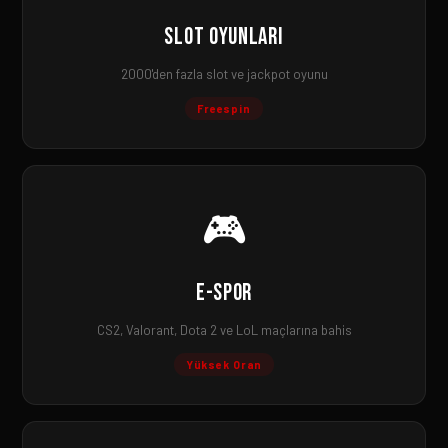
Slot Oyunları
2000'den fazla slot ve jackpot oyunu
Freespin
🎮
E-Spor
CS2, Valorant, Dota 2 ve LoL maçlarına bahis
Yüksek Oran