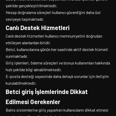
şekilde gerçekleştirilmektedir.
Hesap doğrulama süreçleri kullanıcı güvenliğini daha üst
seviyeye taşımaktadır.
Canlı Destek Hizmetleri
Canlı destek hizmetleri kullanıcı memnuniyetini doğrudan
etkileyen alanlardan biridir.
Betci, kullanıcılarına günün her saatinde aktif destek hizmeti
sunmaktadır.
Giriş işlemleri, ödeme süreçleri ve bonus kullanımları hakkında
hızlı şekilde bilgi alınabilmektedir.
E-posta desteği sayesinde daha detaylı sorunlar için iletişim
kurulabilmektedir.
Betci giriş
İşlemlerinde Dikkat
Edilmesi Gerekenler
Bahis sistemlerine giriş yaparken kullanıcıların dikkat etmesi