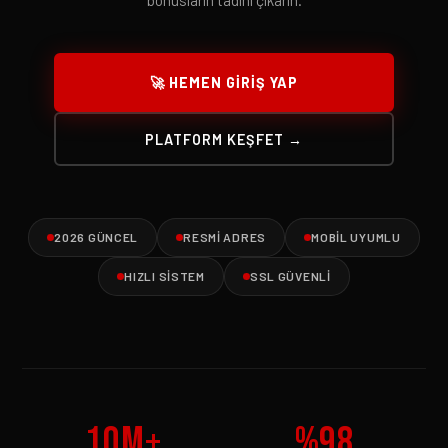
bonusların tadını çıkarın.
🚀 HEMEN GIRIŞ YAP
PLATFORM KEŞFET →
2026 GÜNCEL
RESMI ADRES
MOBIL UYUMLU
HIZLI SISTEM
SSL GÜVENLI
10M+
%98