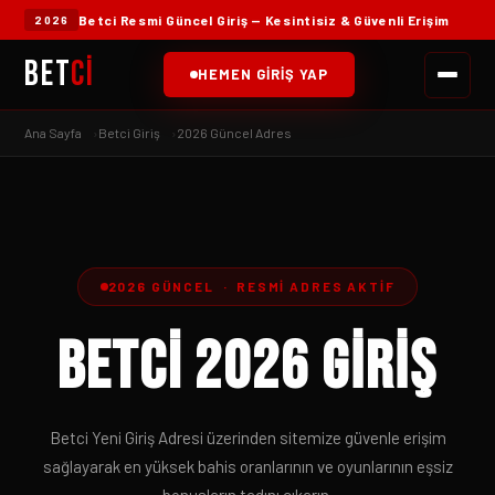
Betci Resmi Güncel Giriş — Kesintisiz & Güvenli Erişim
2026
Bet
Ci
HEMEN GIRIŞ YAP
Ana Sayfa
Betci Giriş
2026 Güncel Adres
2026 GÜNCEL · RESMI ADRES AKTIF
Betci 2026 GİRİŞ
Betci Yeni Giriş Adresi üzerinden sitemize güvenle erişim
sağlayarak en yüksek bahis oranlarının ve oyunlarının eşsiz