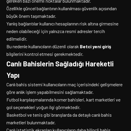
gereken bazı önemli noktalar bulunmaktadır.
Özellikle güncel bağlantının kullanılması güvenlik açısından
büyük önem taşımaktadır.
Yanlış bağlantılar kullanıcı hesaplarının risk altına girmesine
neden olabileceği için yalnızca resmi adresler tercih
edilmelidir.
Bu nedenle kullanıcıların düzenli olarak
Betci yeni giriş
bilgilerini kontrol etmesi gerekmektedir.
Canlı Bahislerin Sağladığı Hareketli
Yapı
Canlı bahis sistemi kullanıcıların maç içerisindeki gelişmelere
göre anlık işlem yapabilmesini sağlamaktadır.
Futbol karşılaşmalarında korner bahisleri, kart marketleri ve
gol seçenekleri yoğun ilgi görmektedir.
Basketbol ve tenis gibi branşlarda da detaylı canlı bahis
marketleri bulunmaktadır.
Canlı istatistik ekranları kullanıcıların daha bilinçli bahis