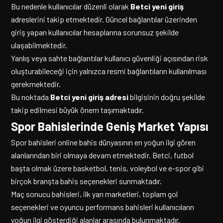
Bu nedenle kullanıcılar düzenli olarak
Betci yeni giriş
adreslerini takip etmektedir. Güncel bağlantılar üzerinden
giriş yapan kullanıcılar hesaplarına sorunsuz şekilde
ulaşabilmektedir.
Yanlış veya sahte bağlantılar kullanıcı güvenliği açısından risk
oluşturabileceği için yalnızca resmi bağlantıların kullanılması
gerekmektedir.
Bu noktada
Betci yeni giriş adresi
bilgisinin doğru şekilde
takip edilmesi büyük önem taşımaktadır.
Spor Bahislerinde Geniş Market Yapısı
Spor bahisleri online bahis dünyasının en yoğun ilgi gören
alanlarından biri olmaya devam etmektedir. Betci, futbol
başta olmak üzere basketbol, tenis, voleybol ve e-spor gibi
birçok branşta bahis seçenekleri sunmaktadır.
Maç sonucu bahisleri, ilk yarı marketleri, toplam gol
seçenekleri ve oyuncu performans bahisleri kullanıcıların
yoğun ilgi gösterdiği alanlar arasında bulunmaktadır.