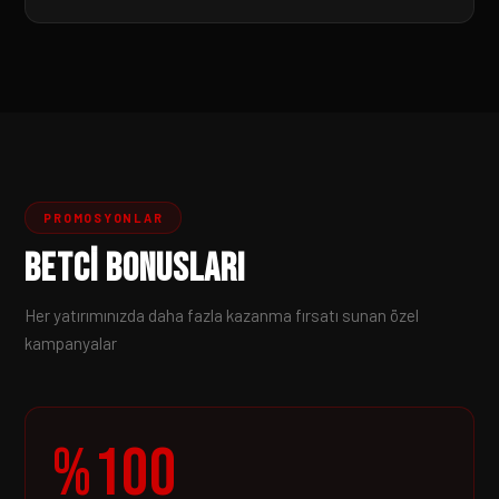
PROMOSYONLAR
Betci Bonusları
Her yatırımınızda daha fazla kazanma fırsatı sunan özel
kampanyalar
%100