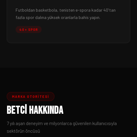
Futboldan basketbola, tenisten e-spora kadar 40'tan
fazla spor dalına yüksek oranlarla bahis yapın.
40+ SPOR
MARKA OTORITESI
Betci Hakkında
7 yılı aşan deneyim ve milyonlarca güvenilen kullanıcısıyla
sektörün öncüsü