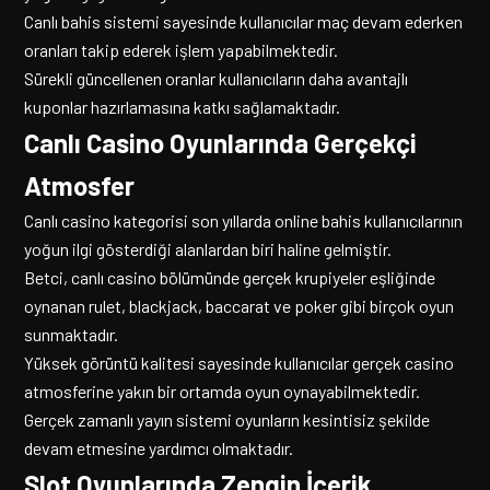
Canlı bahis sistemi sayesinde kullanıcılar maç devam ederken
oranları takip ederek işlem yapabilmektedir.
Sürekli güncellenen oranlar kullanıcıların daha avantajlı
kuponlar hazırlamasına katkı sağlamaktadır.
Canlı Casino Oyunlarında Gerçekçi
Atmosfer
Canlı casino kategorisi son yıllarda online bahis kullanıcılarının
yoğun ilgi gösterdiği alanlardan biri haline gelmiştir.
Betci, canlı casino bölümünde gerçek krupiyeler eşliğinde
oynanan rulet, blackjack, baccarat ve poker gibi birçok oyun
sunmaktadır.
Yüksek görüntü kalitesi sayesinde kullanıcılar gerçek casino
atmosferine yakın bir ortamda oyun oynayabilmektedir.
Gerçek zamanlı yayın sistemi oyunların kesintisiz şekilde
devam etmesine yardımcı olmaktadır.
Slot Oyunlarında Zengin İçerik