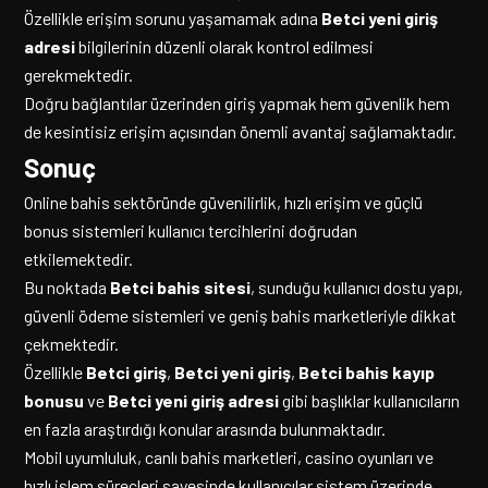
Özellikle erişim sorunu yaşamamak adına
Betci yeni giriş
adresi
bilgilerinin düzenli olarak kontrol edilmesi
gerekmektedir.
Doğru bağlantılar üzerinden giriş yapmak hem güvenlik hem
de kesintisiz erişim açısından önemli avantaj sağlamaktadır.
Sonuç
Online bahis sektöründe güvenilirlik, hızlı erişim ve güçlü
bonus sistemleri kullanıcı tercihlerini doğrudan
etkilemektedir.
Bu noktada
Betci bahis sitesi
, sunduğu kullanıcı dostu yapı,
güvenli ödeme sistemleri ve geniş bahis marketleriyle dikkat
çekmektedir.
Özellikle
Betci giriş
,
Betci yeni giriş
,
Betci bahis kayıp
bonusu
ve
Betci yeni giriş adresi
gibi başlıklar kullanıcıların
en fazla araştırdığı konular arasında bulunmaktadır.
Mobil uyumluluk, canlı bahis marketleri, casino oyunları ve
hızlı işlem süreçleri sayesinde kullanıcılar sistem üzerinde