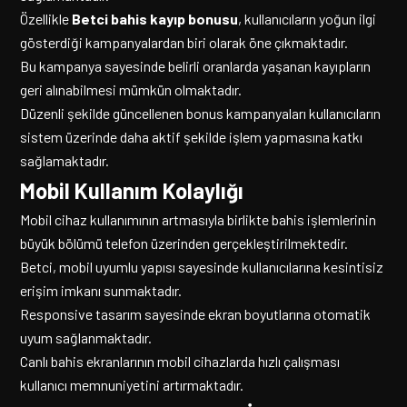
Özellikle
Betci bahis kayıp bonusu
, kullanıcıların yoğun ilgi
gösterdiği kampanyalardan biri olarak öne çıkmaktadır.
Bu kampanya sayesinde belirli oranlarda yaşanan kayıpların
geri alınabilmesi mümkün olmaktadır.
Düzenli şekilde güncellenen bonus kampanyaları kullanıcıların
sistem üzerinde daha aktif şekilde işlem yapmasına katkı
sağlamaktadır.
Mobil Kullanım Kolaylığı
Mobil cihaz kullanımının artmasıyla birlikte bahis işlemlerinin
büyük bölümü telefon üzerinden gerçekleştirilmektedir.
Betci, mobil uyumlu yapısı sayesinde kullanıcılarına kesintisiz
erişim imkanı sunmaktadır.
Responsive tasarım sayesinde ekran boyutlarına otomatik
uyum sağlanmaktadır.
Canlı bahis ekranlarının mobil cihazlarda hızlı çalışması
kullanıcı memnuniyetini artırmaktadır.