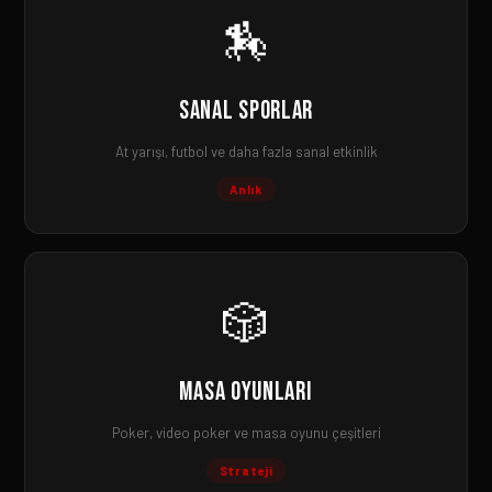
🏇
Sanal Sporlar
At yarışı, futbol ve daha fazla sanal etkinlik
Anlık
🎲
Masa Oyunları
Poker, video poker ve masa oyunu çeşitleri
Strateji