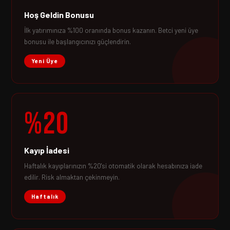
Hoş Geldin Bonusu
İlk yatırımınıza %100 oranında bonus kazanın. Betci yeni üye
bonusu ile başlangıcınızı güçlendirin.
Yeni Üye
%20
Kayıp İadesi
Haftalık kayıplarınızın %20'si otomatik olarak hesabınıza iade
edilir. Risk almaktan çekinmeyin.
Haftalık