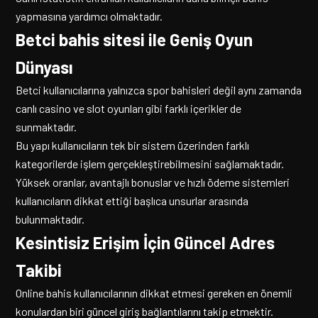
yapmasına yardımcı olmaktadır.
Betci bahis sitesi
ile Geniş Oyun
Dünyası
Betci kullanıcılarına yalnızca spor bahisleri değil aynı zamanda
canlı casino ve slot oyunları gibi farklı içerikler de
sunmaktadır.
Bu yapı kullanıcıların tek bir sistem üzerinden farklı
kategorilerde işlem gerçekleştirebilmesini sağlamaktadır.
Yüksek oranlar, avantajlı bonuslar ve hızlı ödeme sistemleri
kullanıcıların dikkat ettiği başlıca unsurlar arasında
bulunmaktadır.
Kesintisiz Erişim İçin Güncel Adres
Takibi
Online bahis kullanıcılarının dikkat etmesi gereken en önemli
konulardan biri güncel giriş bağlantılarını takip etmektir.