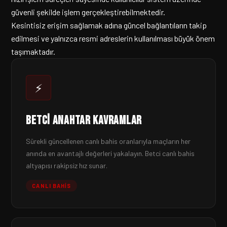
güvenli şekilde işlem gerçekleştirebilmektedir.
Kesintisiz erişim sağlamak adına güncel bağlantıların takip
edilmesi ve yalnızca resmi adreslerin kullanılması büyük önem
taşımaktadır.
⚡
Betci Anahtar Kavramlar
Sürekli güncellenen canlı bahis oranlarıyla maçların her
anında en avantajlı değerleri yakalayın. Betci canlı bahis
altyapısı rakipsiz hız sunar.
CANLI BAHIS