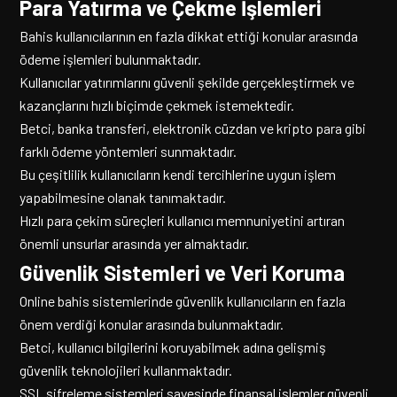
Para Yatırma ve Çekme İşlemleri
Bahis kullanıcılarının en fazla dikkat ettiği konular arasında
ödeme işlemleri bulunmaktadır.
Kullanıcılar yatırımlarını güvenli şekilde gerçekleştirmek ve
kazançlarını hızlı biçimde çekmek istemektedir.
Betci, banka transferi, elektronik cüzdan ve kripto para gibi
farklı ödeme yöntemleri sunmaktadır.
Bu çeşitlilik kullanıcıların kendi tercihlerine uygun işlem
yapabilmesine olanak tanımaktadır.
Hızlı para çekim süreçleri kullanıcı memnuniyetini artıran
önemli unsurlar arasında yer almaktadır.
Güvenlik Sistemleri ve Veri Koruma
Online bahis sistemlerinde güvenlik kullanıcıların en fazla
önem verdiği konular arasında bulunmaktadır.
Betci, kullanıcı bilgilerini koruyabilmek adına gelişmiş
güvenlik teknolojileri kullanmaktadır.
SSL şifreleme sistemleri sayesinde finansal işlemler güvenli