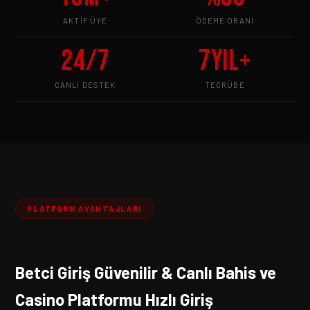
AKTIF ÜYE
ÖDEME ORANI
24/7
7yıl+
CANLI DESTEK
TECRÜBE
PLATFORM AVANTAJLARI
Betci Giriş Güvenilir & Canlı Bahis ve
Casino Platformu Hızlı Giriş