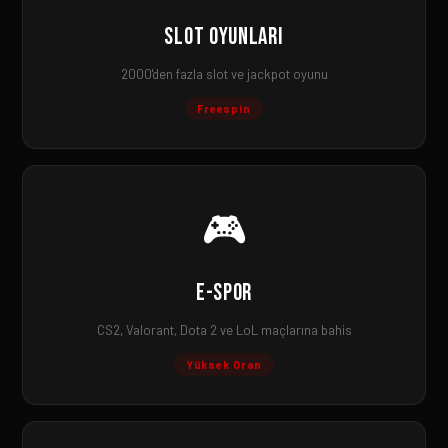
Slot Oyunları
2000'den fazla slot ve jackpot oyunu
Freespin
🎮
E-Spor
CS2, Valorant, Dota 2 ve LoL maçlarına bahis
Yüksek Oran