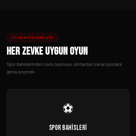
OYUN KATEGORILERI
Her Zevke Uygun Oyun
Spor bahislerinden canlı casinoya, slotlardan sanal sporlara
geniş seçenek
⚽
Spor Bahisleri