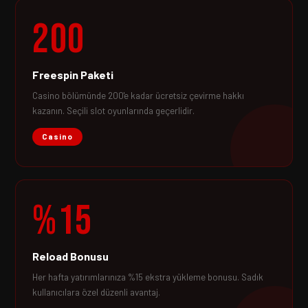
200
Freespin Paketi
Casino bölümünde 200'e kadar ücretsiz çevirme hakkı
kazanın. Seçili slot oyunlarında geçerlidir.
Casino
%15
Reload Bonusu
Her hafta yatırımlarınıza %15 ekstra yükleme bonusu. Sadık
kullanıcılara özel düzenli avantaj.