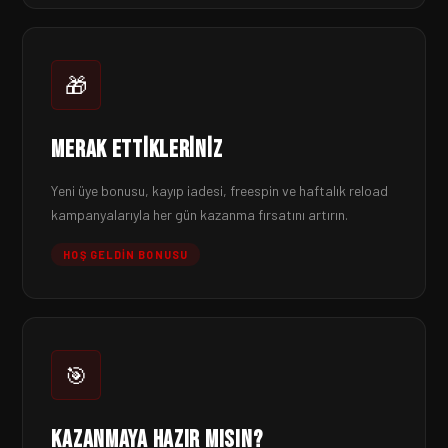
🎁
Merak Ettikleriniz
Yeni üye bonusu, kayıp iadesi, freespin ve haftalık reload
kampanyalarıyla her gün kazanma fırsatını artırın.
HOŞ GELDIN BONUSU
🎯
Kazanmaya Hazır mısın?