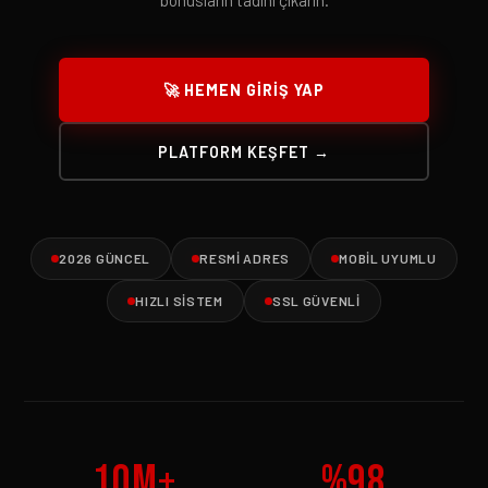
bonusların tadını çıkarın.
🚀 HEMEN GIRIŞ YAP
PLATFORM KEŞFET →
2026 GÜNCEL
RESMI ADRES
MOBIL UYUMLU
HIZLI SISTEM
SSL GÜVENLI
10M+
%98