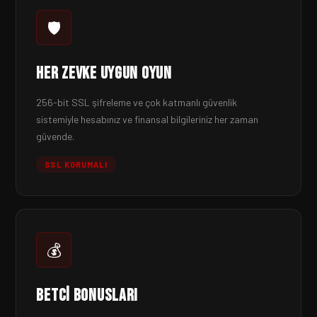
🛡️
Her Zevke Uygun Oyun
256-bit SSL şifreleme ve çok katmanlı güvenlik
sistemiyle hesabınız ve finansal bilgileriniz her zaman
güvende.
SSL KORUMALI
💰
Betci Bonusları