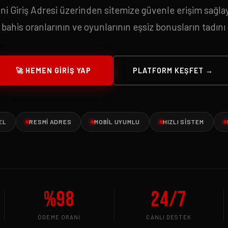
eni Giriş Adresi üzerinden sitemize güvenle erişim sağla
bahis oranlarının ve oyunlarının eşsiz bonusların tadını 
🚀 HEMEN GIRIŞ YAP
PLATFORM KEŞFET →
EL
RESMI ADRES
MOBIL UYUMLU
HIZLI SISTEM
%98
24/7
ÖDEME ORANI
CANLI DESTEK