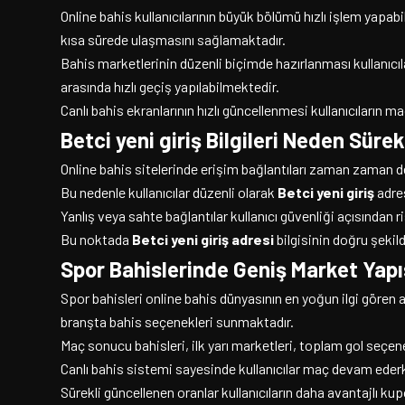
Online bahis kullanıcılarının büyük bölümü hızlı işlem yapabi
kısa sürede ulaşmasını sağlamaktadır.
Bahis marketlerinin düzenli biçimde hazırlanması kullanıcıla
arasında hızlı geçiş yapılabilmektedir.
Canlı bahis ekranlarının hızlı güncellenmesi kullanıcıların 
Betci yeni giriş
Bilgileri Neden Sürekl
Online bahis sitelerinde erişim bağlantıları zaman zaman d
Bu nedenle kullanıcılar düzenli olarak
Betci yeni giriş
adres
Yanlış veya sahte bağlantılar kullanıcı güvenliği açısından 
Bu noktada
Betci yeni giriş adresi
bilgisinin doğru şeki
Spor Bahislerinde Geniş Market Yapı
Spor bahisleri online bahis dünyasının en yoğun ilgi gören
branşta bahis seçenekleri sunmaktadır.
Maç sonucu bahisleri, ilk yarı marketleri, toplam gol seçen
Canlı bahis sistemi sayesinde kullanıcılar maç devam eder
Sürekli güncellenen oranlar kullanıcıların daha avantajlı k