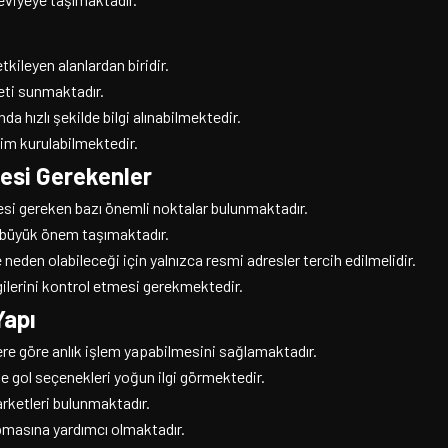
kileyen alanlardan biridir.
meti sunmaktadır.
da hızlı şekilde bilgi alınabilmektedir.
şim kurulabilmektedir.
esi Gerekenler
mesi gereken bazı önemli noktalar bulunmaktadır.
an büyük önem taşımaktadır.
e neden olabileceği için yalnızca resmi adresler tercih edilmelidir.
gilerini kontrol etmesi gerekmektedir.
Yapı
lere göre anlık işlem yapabilmesini sağlamaktadır.
ve gol seçenekleri yoğun ilgi görmektedir.
arketleri bulunmaktadır.
 yapmasına yardımcı olmaktadır.