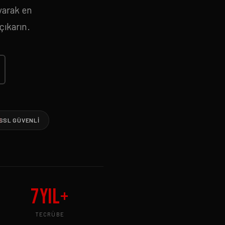
yarak en
çıkarın.
SSL GÜVENLI
7yıl+
TECRÜBE