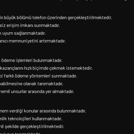
inin büyük bölümü telefon üzerinden gerçekleştirilmektedir.
tisiz erişim imkanı sunmaktadır.
k uyum sağlanmaktadır.
llanıcı memnuniyetini artırmaktadır.
da ödeme işlemleri bulunmaktadır.
e kazançlarını hızlı biçimde çekmek istemektedir.
ibi farklı ödeme yöntemleri sunmaktadır.
yapabilmesine olanak tanımaktadır.
önemli unsurlar arasında yer almaktadır.
 önem verdiği konular arasında bulunmaktadır.
nlik teknolojileri kullanmaktadır.
li şekilde gerçekleştirilmektedir.
eviyeye taşımaktadır.