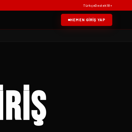
Türkçe
Destek
18+
HEMEN GIRIŞ YAP
İRİŞ