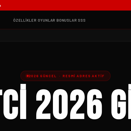
m
ÖZELLIKLER
OYUNLAR
BONUSLAR
SSS
2026 GÜNCEL · RESMI ADRES AKTIF
ci 2026 G