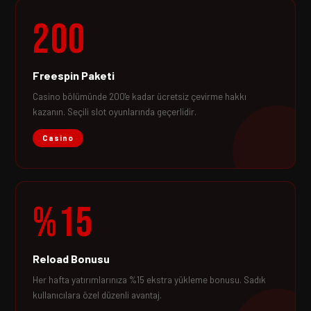
200
Freespin Paketi
Casino bölümünde 200'e kadar ücretsiz çevirme hakkı
kazanın. Seçili slot oyunlarında geçerlidir.
Casino
%15
Reload Bonusu
Her hafta yatırımlarınıza %15 ekstra yükleme bonusu. Sadık
kullanıcılara özel düzenli avantaj.