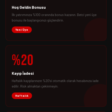
Hoş Geldin Bonusu
İlk yatırımınıza %100 oranında bonus kazanın. Betci yeni üye
bonusu ile başlangıcınızı güçlendirin.
Yeni Üye
%20
Kayıp İadesi
Haftalık kayıplarınızın %20'si otomatik olarak hesabınıza iade
edilir. Risk almaktan çekinmeyin.
Haftalık