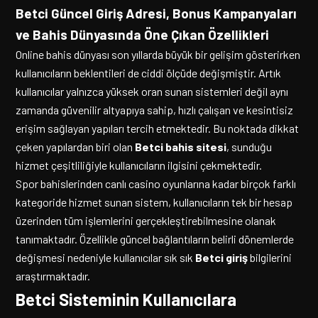
Betci Güncel Giriş Adresi, Bonus Kampanyaları
ve Bahis Dünyasında Öne Çıkan Özellikleri
Online bahis dünyası son yıllarda büyük bir gelişim gösterirken
kullanıcıların beklentileri de ciddi ölçüde değişmiştir. Artık
kullanıcılar yalnızca yüksek oran sunan sistemleri değil aynı
zamanda güvenilir altyapıya sahip, hızlı çalışan ve kesintisiz
erişim sağlayan yapıları tercih etmektedir. Bu noktada dikkat
çeken yapılardan biri olan
Betci bahis sitesi
, sunduğu
hizmet çeşitliliğiyle kullanıcıların ilgisini çekmektedir.
Spor bahislerinden canlı casino oyunlarına kadar birçok farklı
kategoride hizmet sunan sistem, kullanıcıların tek bir hesap
üzerinden tüm işlemlerini gerçekleştirebilmesine olanak
tanımaktadır. Özellikle güncel bağlantıların belirli dönemlerde
değişmesi nedeniyle kullanıcılar sık sık
Betci giriş
bilgilerini
araştırmaktadır.
Betci Sisteminin Kullanıcılara