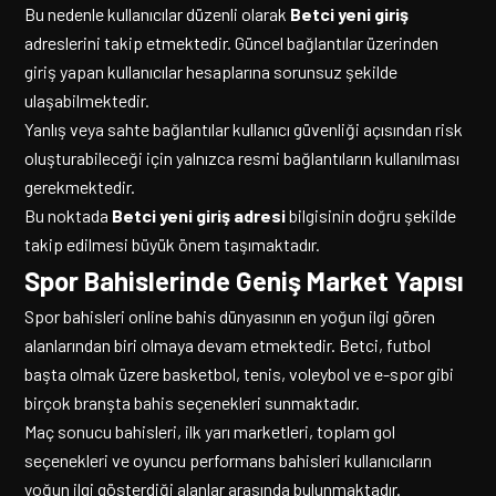
Bu nedenle kullanıcılar düzenli olarak
Betci yeni giriş
adreslerini takip etmektedir. Güncel bağlantılar üzerinden
giriş yapan kullanıcılar hesaplarına sorunsuz şekilde
ulaşabilmektedir.
Yanlış veya sahte bağlantılar kullanıcı güvenliği açısından risk
oluşturabileceği için yalnızca resmi bağlantıların kullanılması
gerekmektedir.
Bu noktada
Betci yeni giriş adresi
bilgisinin doğru şekilde
takip edilmesi büyük önem taşımaktadır.
Spor Bahislerinde Geniş Market Yapısı
Spor bahisleri online bahis dünyasının en yoğun ilgi gören
alanlarından biri olmaya devam etmektedir. Betci, futbol
başta olmak üzere basketbol, tenis, voleybol ve e-spor gibi
birçok branşta bahis seçenekleri sunmaktadır.
Maç sonucu bahisleri, ilk yarı marketleri, toplam gol
seçenekleri ve oyuncu performans bahisleri kullanıcıların
yoğun ilgi gösterdiği alanlar arasında bulunmaktadır.