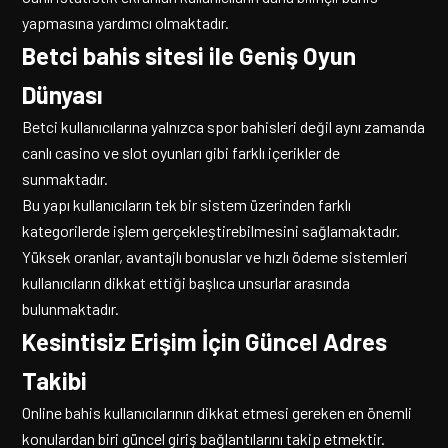
yapmasına yardımcı olmaktadır.
Betci bahis sitesi
ile Geniş Oyun
Dünyası
Betci kullanıcılarına yalnızca spor bahisleri değil aynı zamanda
canlı casino ve slot oyunları gibi farklı içerikler de
sunmaktadır.
Bu yapı kullanıcıların tek bir sistem üzerinden farklı
kategorilerde işlem gerçekleştirebilmesini sağlamaktadır.
Yüksek oranlar, avantajlı bonuslar ve hızlı ödeme sistemleri
kullanıcıların dikkat ettiği başlıca unsurlar arasında
bulunmaktadır.
Kesintisiz Erişim İçin Güncel Adres
Takibi
Online bahis kullanıcılarının dikkat etmesi gereken en önemli
konulardan biri güncel giriş bağlantılarını takip etmektir.