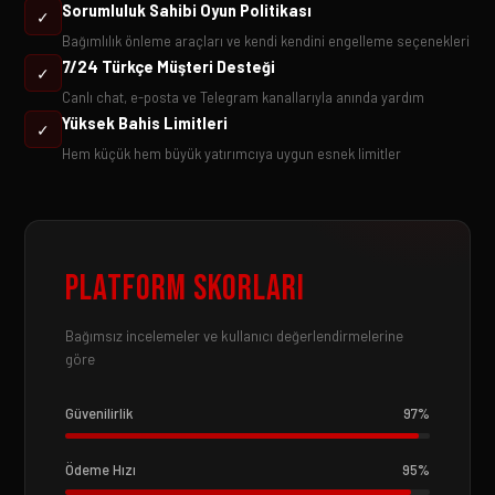
Sorumluluk Sahibi Oyun Politikası
✓
Bağımlılık önleme araçları ve kendi kendini engelleme seçenekleri
7/24 Türkçe Müşteri Desteği
✓
Canlı chat, e-posta ve Telegram kanallarıyla anında yardım
Yüksek Bahis Limitleri
✓
Hem küçük hem büyük yatırımcıya uygun esnek limitler
Platform Skorları
Bağımsız incelemeler ve kullanıcı değerlendirmelerine
göre
Güvenilirlik
97%
Ödeme Hızı
95%