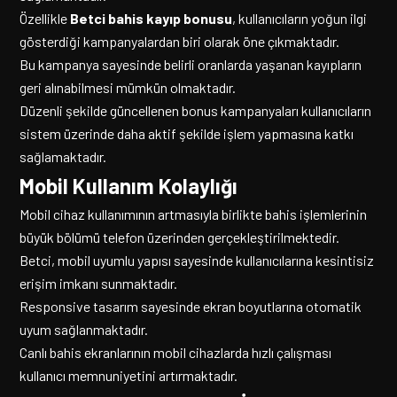
Özellikle
Betci bahis kayıp bonusu
, kullanıcıların yoğun ilgi
gösterdiği kampanyalardan biri olarak öne çıkmaktadır.
Bu kampanya sayesinde belirli oranlarda yaşanan kayıpların
geri alınabilmesi mümkün olmaktadır.
Düzenli şekilde güncellenen bonus kampanyaları kullanıcıların
sistem üzerinde daha aktif şekilde işlem yapmasına katkı
sağlamaktadır.
Mobil Kullanım Kolaylığı
Mobil cihaz kullanımının artmasıyla birlikte bahis işlemlerinin
büyük bölümü telefon üzerinden gerçekleştirilmektedir.
Betci, mobil uyumlu yapısı sayesinde kullanıcılarına kesintisiz
erişim imkanı sunmaktadır.
Responsive tasarım sayesinde ekran boyutlarına otomatik
uyum sağlanmaktadır.
Canlı bahis ekranlarının mobil cihazlarda hızlı çalışması
kullanıcı memnuniyetini artırmaktadır.