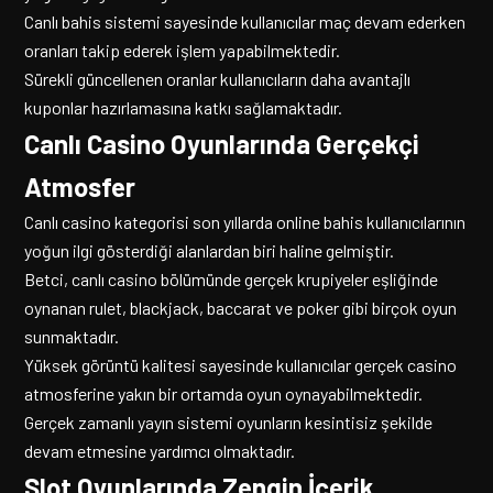
Canlı bahis sistemi sayesinde kullanıcılar maç devam ederken
oranları takip ederek işlem yapabilmektedir.
Sürekli güncellenen oranlar kullanıcıların daha avantajlı
kuponlar hazırlamasına katkı sağlamaktadır.
Canlı Casino Oyunlarında Gerçekçi
Atmosfer
Canlı casino kategorisi son yıllarda online bahis kullanıcılarının
yoğun ilgi gösterdiği alanlardan biri haline gelmiştir.
Betci, canlı casino bölümünde gerçek krupiyeler eşliğinde
oynanan rulet, blackjack, baccarat ve poker gibi birçok oyun
sunmaktadır.
Yüksek görüntü kalitesi sayesinde kullanıcılar gerçek casino
atmosferine yakın bir ortamda oyun oynayabilmektedir.
Gerçek zamanlı yayın sistemi oyunların kesintisiz şekilde
devam etmesine yardımcı olmaktadır.
Slot Oyunlarında Zengin İçerik