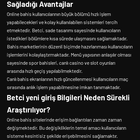
Sağladığı Avantajlar
Online bahis kullanıcılarının büyük bölümü hızlı işlem
yapabilecekleri ve kolay kullanılabilen sistemleri tercih
etmektedir. Betci, sade tasarımı sayesinde kullanıcıların
istedikleri bölümlere kısa sürede ulaşmasını sağlamaktadır.
Bahis marketlerinin düzenli biçimde hazırlanması kullanıcıların
işlemlerini kolaylaştırmaktadır. Menü yapısının anlaşılır olması
sayesinde spor bahisleri, canlı casino ve slot oyunları
arasında hızlı geçiş yapılabilmektedir.
Canlı bahis ekranlarının hızlı güncellenmesi kullanıcıların maç
sırasında anlık işlem yapabilmesine imkan tanımaktadır.
Betci yeni giriş
Bilgileri Neden Sürekli
Araştırılıyor?
Online bahis sitelerinde erişim bağlantıları zaman zaman
değişmektedir. Bu değişikliklerin temel amacı kullanıcıların
sisteme kesintisiz şekilde erişebilmesini sağlamaktır.