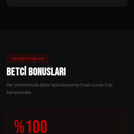
PROMOSYONLAR
Betci Bonusları
Her yatırımınızda daha fazla kazanma fırsatı sunan özel
kampanyalar
%100