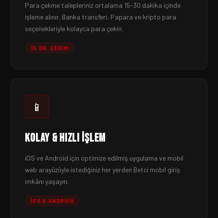
Para çekme talepleriniz ortalama 15-30 dakika içinde
işleme alınır. Banka transferi, Papara ve kripto para
seçenekleriyle kolayca para çekin.
15 DK. ÇEKIM
📱
Kolay & Hızlı İşlem
iOS ve Android için optimize edilmiş uygulama ve mobil
web arayüzüyle istediğiniz her yerden Betci mobil giriş
imkânı yaşayın.
IOS & ANDROID