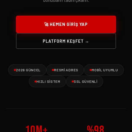
bonusların tadını çıkarın.
🚀 HEMEN GIRIŞ YAP
PLATFORM KEŞFET →
2026 GÜNCEL
RESMI ADRES
MOBIL UYUMLU
HIZLI SISTEM
SSL GÜVENLI
10M+
%98