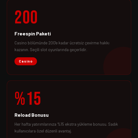
200
Freespin Paketi
Casino bölümünde 200'e kadar ücretsiz çevirme hakkı
kazanın. Seçili slot oyunlarında geçerlidir.
Casino
%15
Reload Bonusu
Her hafta yatırımlarınıza %15 ekstra yükleme bonusu. Sadık
kullanıcılara özel düzenli avantaj.