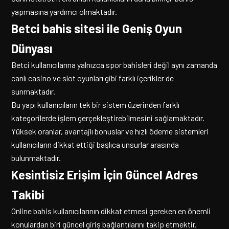
yapmasına yardımcı olmaktadır.
Betci bahis sitesi
ile Geniş Oyun
Dünyası
Betci kullanıcılarına yalnızca spor bahisleri değil aynı zamanda
canlı casino ve slot oyunları gibi farklı içerikler de
sunmaktadır.
Bu yapı kullanıcıların tek bir sistem üzerinden farklı
kategorilerde işlem gerçekleştirebilmesini sağlamaktadır.
Yüksek oranlar, avantajlı bonuslar ve hızlı ödeme sistemleri
kullanıcıların dikkat ettiği başlıca unsurlar arasında
bulunmaktadır.
Kesintisiz Erişim İçin Güncel Adres
Takibi
Online bahis kullanıcılarının dikkat etmesi gereken en önemli
konulardan biri güncel giriş bağlantılarını takip etmektir.