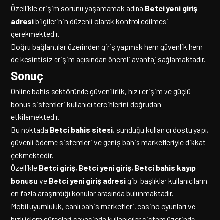
Özellikle erişim sorunu yaşamamak adına
Betci yeni giriş
adresi
bilgilerinin düzenli olarak kontrol edilmesi
gerekmektedir.
Doğru bağlantılar üzerinden giriş yapmak hem güvenlik hem
de kesintisiz erişim açısından önemli avantaj sağlamaktadır.
Sonuç
Online bahis sektöründe güvenilirlik, hızlı erişim ve güçlü
bonus sistemleri kullanıcı tercihlerini doğrudan
etkilemektedir.
Bu noktada
Betci bahis sitesi
, sunduğu kullanıcı dostu yapı,
güvenli ödeme sistemleri ve geniş bahis marketleriyle dikkat
çekmektedir.
Özellikle
Betci giriş
,
Betci yeni giriş
,
Betci bahis kayıp
bonusu
ve
Betci yeni giriş adresi
gibi başlıklar kullanıcıların
en fazla araştırdığı konular arasında bulunmaktadır.
Mobil uyumluluk, canlı bahis marketleri, casino oyunları ve
hızlı işlem süreçleri sayesinde kullanıcılar sistem üzerinde