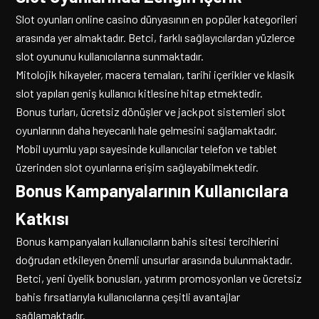
Slot oyunları online casino dünyasının en popüler kategorileri
arasında yer almaktadır. Betci, farklı sağlayıcılardan yüzlerce
slot oyununu kullanıcılarına sunmaktadır.
Mitolojik hikayeler, macera temaları, tarihi içerikler ve klasik
slot yapıları geniş kullanıcı kitlesine hitap etmektedir.
Bonus turları, ücretsiz dönüşler ve jackpot sistemleri slot
oyunlarının daha heyecanlı hale gelmesini sağlamaktadır.
Mobil uyumlu yapı sayesinde kullanıcılar telefon ve tablet
üzerinden slot oyunlarına erişim sağlayabilmektedir.
Bonus Kampanyalarının Kullanıcılara
Katkısı
Bonus kampanyaları kullanıcıların bahis sitesi tercihlerini
doğrudan etkileyen önemli unsurlar arasında bulunmaktadır.
Betci, yeni üyelik bonusları, yatırım promosyonları ve ücretsiz
bahis fırsatlarıyla kullanıcılarına çeşitli avantajlar
sağlamaktadır.