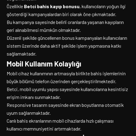
Özellikle
Betci bahis kayıp bonusu
, kullanıcıların yoğun ilgi
gösterdiği kampanyalardan biri olarak öne çıkmaktadır.
Bu kampanya sayesinde belirli oranlarda yaşanan kayıpların
geri alınabilmesi mümkün olmaktadır.
Düzenli şekilde güncellenen bonus kampanyaları kullanıcıların
sistem üzerinde daha aktif şekilde işlem yapmasına katkı
sağlamaktadır.
Mobil Kullanım Kolaylığı
Mobil cihaz kullanımının artmasıyla birlikte bahis işlemlerinin
büyük bölümü telefon üzerinden gerçekleştirilmektedir.
Betci, mobil uyumlu yapısı sayesinde kullanıcılarına kesintisiz
erişim imkanı sunmaktadır.
Responsive tasarım sayesinde ekran boyutlarına otomatik
uyum sağlanmaktadır.
Canlı bahis ekranlarının mobil cihazlarda hızlı çalışması
kullanıcı memnuniyetini artırmaktadır.