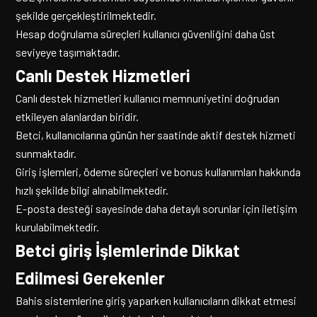
şekilde gerçekleştirilmektedir.
Hesap doğrulama süreçleri kullanıcı güvenliğini daha üst
seviyeye taşımaktadır.
Canlı Destek Hizmetleri
Canlı destek hizmetleri kullanıcı memnuniyetini doğrudan
etkileyen alanlardan biridir.
Betci, kullanıcılarına günün her saatinde aktif destek hizmeti
sunmaktadır.
Giriş işlemleri, ödeme süreçleri ve bonus kullanımları hakkında
hızlı şekilde bilgi alınabilmektedir.
E-posta desteği sayesinde daha detaylı sorunlar için iletişim
kurulabilmektedir.
Betci giriş
İşlemlerinde Dikkat
Edilmesi Gerekenler
Bahis sistemlerine giriş yaparken kullanıcıların dikkat etmesi