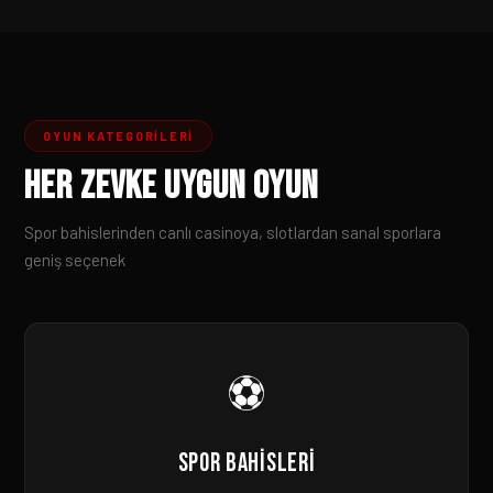
OYUN KATEGORILERI
Her Zevke Uygun Oyun
Spor bahislerinden canlı casinoya, slotlardan sanal sporlara
geniş seçenek
⚽
Spor Bahisleri