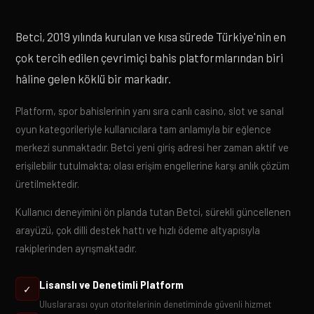
Betci, 2019 yılında kurulan ve kısa sürede Türkiye'nin en
çok tercih edilen çevrimiçi bahis platformlarından biri
hâline gelen köklü bir markadır.
Platform, spor bahislerinin yanı sıra canlı casino, slot ve sanal
oyun kategorileriyle kullanıcılara tam anlamıyla bir eğlence
merkezi sunmaktadır. Betci yeni giriş adresi her zaman aktif ve
erişilebilir tutulmakta; olası erişim engellerine karşı anlık çözüm
üretilmektedir.
Kullanıcı deneyimini ön planda tutan Betci, sürekli güncellenen
arayüzü, çok dilli destek hattı ve hızlı ödeme altyapısıyla
rakiplerinden ayrışmaktadır.
Lisanslı ve Denetimli Platform
✓
Uluslararası oyun otoritelerinin denetiminde güvenli hizmet