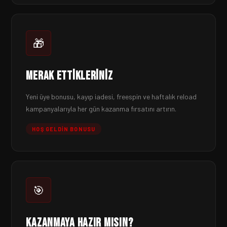
🎁
Merak Ettikleriniz
Yeni üye bonusu, kayıp iadesi, freespin ve haftalık reload
kampanyalarıyla her gün kazanma fırsatını artırın.
HOŞ GELDIN BONUSU
🎯
Kazanmaya Hazır mısın?