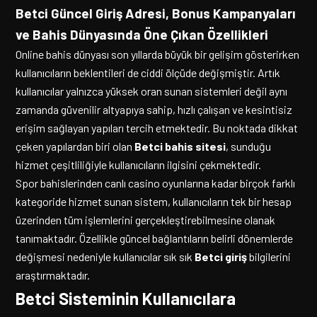
Betci Güncel Giriş Adresi, Bonus Kampanyaları
ve Bahis Dünyasında Öne Çıkan Özellikleri
Online bahis dünyası son yıllarda büyük bir gelişim gösterirken
kullanıcıların beklentileri de ciddi ölçüde değişmiştir. Artık
kullanıcılar yalnızca yüksek oran sunan sistemleri değil aynı
zamanda güvenilir altyapıya sahip, hızlı çalışan ve kesintisiz
erişim sağlayan yapıları tercih etmektedir. Bu noktada dikkat
çeken yapılardan biri olan
Betci bahis sitesi
, sunduğu
hizmet çeşitliliğiyle kullanıcıların ilgisini çekmektedir.
Spor bahislerinden canlı casino oyunlarına kadar birçok farklı
kategoride hizmet sunan sistem, kullanıcıların tek bir hesap
üzerinden tüm işlemlerini gerçekleştirebilmesine olanak
tanımaktadır. Özellikle güncel bağlantıların belirli dönemlerde
değişmesi nedeniyle kullanıcılar sık sık
Betci giriş
bilgilerini
araştırmaktadır.
Betci Sisteminin Kullanıcılara