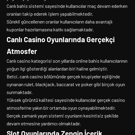
Canlı bahis sistemi sayesinde kullanıcılar maç devam ederken
oranları takip ederek işlem yapabilmektedir.
Sürekli güncellenen oranlar kullanıcıların daha avantajlı
kuponlar hazırlamasına katkı sağlamaktadır.
Canlı Casino Oyunlarında Gerçekçi
Atmosfer
Canlı casino kategorisi son yıllarda online bahis kullanıcılarının
yoğun ilgi gösterdiği alanlardan biri haline gelmiştir.
Betci, canlı casino bölümünde gerçek krupiyeler eşliğinde
oynanan rulet, blackjack, baccarat ve poker gibi birçok oyun
sunmaktadır.
Yüksek görüntü kalitesi sayesinde kullanıcılar gerçek casino
atmosferine yakın bir ortamda oyun oynayabilmektedir.
Gerçek zamanlı yayın sistemi oyunların kesintisiz şekilde
devam etmesine yardımcı olmaktadır.
Slot Oyunlarında Zengin İçerik