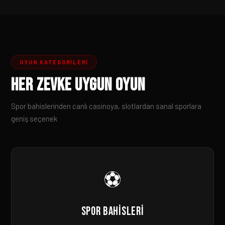
OYUN KATEGORILERI
Her Zevke Uygun Oyun
Spor bahislerinden canlı casinoya, slotlardan sanal sporlara
geniş seçenek
⚽
Spor Bahisleri