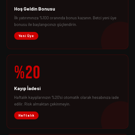
Hoş Geldin Bonusu
İlk yatırımınıza %100 oranında bonus kazanın. Betci yeni üye
bonusu ile başlangıcınızı güçlendirin.
Yeni Üye
%20
Kayıp İadesi
Haftalık kayıplarınızın %20'si otomatik olarak hesabınıza iade
edilir. Risk almaktan çekinmeyin.
Haftalık