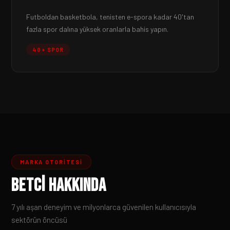
Futboldan basketbola, tenisten e-spora kadar 40'tan
fazla spor dalına yüksek oranlarla bahis yapın.
40+ SPOR
MARKA OTORITESI
Betci Hakkında
7 yılı aşan deneyim ve milyonlarca güvenilen kullanıcısıyla
sektörün öncüsü