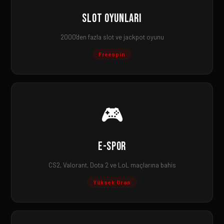
Slot Oyunları
2000'den fazla slot ve jackpot oyunu
Freespin
🎮
E-Spor
CS2, Valorant, Dota 2 ve LoL maçlarına bahis
Yüksek Oran