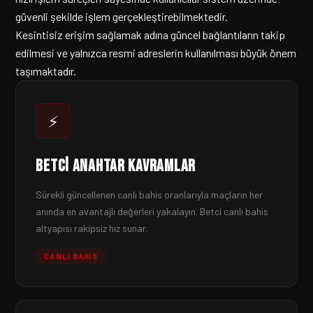
güvenli şekilde işlem gerçekleştirebilmektedir.
Kesintisiz erişim sağlamak adına güncel bağlantıların takip
edilmesi ve yalnızca resmi adreslerin kullanılması büyük önem
taşımaktadır.
⚡
Betci Anahtar Kavramlar
Sürekli güncellenen canlı bahis oranlarıyla maçların her
anında en avantajlı değerleri yakalayın. Betci canlı bahis
altyapısı rakipsiz hız sunar.
CANLI BAHIS