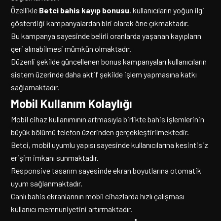
Özellikle
Betci bahis kayıp bonusu
, kullanıcıların yoğun ilgi
gösterdiği kampanyalardan biri olarak öne çıkmaktadır.
Bu kampanya sayesinde belirli oranlarda yaşanan kayıpların
geri alınabilmesi mümkün olmaktadır.
Düzenli şekilde güncellenen bonus kampanyaları kullanıcıların
sistem üzerinde daha aktif şekilde işlem yapmasına katkı
sağlamaktadır.
Mobil Kullanım Kolaylığı
Mobil cihaz kullanımının artmasıyla birlikte bahis işlemlerinin
büyük bölümü telefon üzerinden gerçekleştirilmektedir.
Betci, mobil uyumlu yapısı sayesinde kullanıcılarına kesintisiz
erişim imkanı sunmaktadır.
Responsive tasarım sayesinde ekran boyutlarına otomatik
uyum sağlanmaktadır.
Canlı bahis ekranlarının mobil cihazlarda hızlı çalışması
kullanıcı memnuniyetini artırmaktadır.