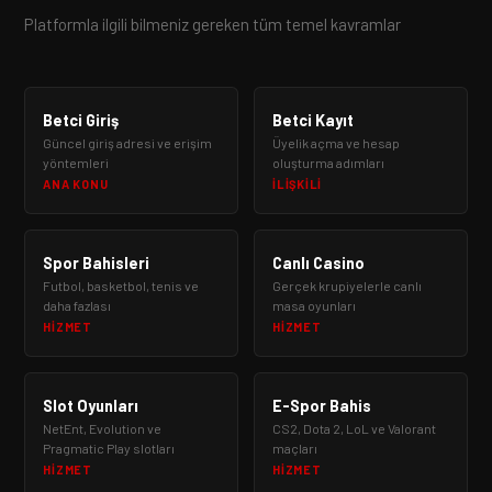
Platformla ilgili bilmeniz gereken tüm temel kavramlar
Betci Giriş
Betci Kayıt
Güncel giriş adresi ve erişim
Üyelik açma ve hesap
yöntemleri
oluşturma adımları
ANA KONU
İLIŞKILI
Spor Bahisleri
Canlı Casino
Futbol, basketbol, tenis ve
Gerçek krupiyelerle canlı
daha fazlası
masa oyunları
HIZMET
HIZMET
Slot Oyunları
E-Spor Bahis
NetEnt, Evolution ve
CS2, Dota 2, LoL ve Valorant
Pragmatic Play slotları
maçları
HIZMET
HIZMET