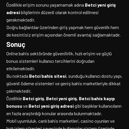
Özellikle erişim sorunu yaşamamak adına
Betci yeni giriş
adresi
bilgilerinin düzenli olarak kontrol edilmesi
gerekmektedir.
Doğru bağlantılar üzerinden giriş yapmak hem güvenlik hem
de kesintisiz erişim açısından önemli avantaj sağlamaktadır.
Sonuç
Online bahis sektöründe güvenilirlik, hızlı erişim ve güçlü
bonus sistemleri kullanıcı tercihlerini doğrudan
etkilemektedir.
Bu noktada
Betci bahis sitesi
, sunduğu kullanıcı dostu yapı,
güvenli ödeme sistemleri ve geniş bahis marketleriyle dikkat
çekmektedir.
Özellikle
Betci giriş
,
Betci yeni giriş
,
Betci bahis kayıp
bonusu
ve
Betci yeni giriş adresi
gibi başlıklar kullanıcıların
en fazla araştırdığı konular arasında bulunmaktadır.
Mobil uyumluluk, canlı bahis marketleri, casino oyunları ve
hızlı işlem süreçleri sayesinde kullanıcılar sistem üzerinde