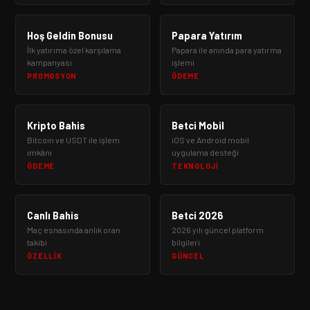
Hoş Geldin Bonusu
Papara Yatırım
İlk yatırıma özel karşılama
Papara ile anında para yatırma
kampanyası
işlemi
PROMOSYON
ÖDEME
Kripto Bahis
Betci Mobil
Bitcoin ve USDT ile işlem
iOS ve Android mobil
imkânı
uygulama desteği
ÖDEME
TEKNOLOJI
Canlı Bahis
Betci 2026
Maç esnasında anlık oran
2026 yılı güncel platform
takibi
bilgileri
ÖZELLIK
GÜNCEL