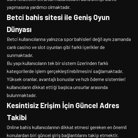
yapmasına yardımcı olmaktadır.
Betci bahis sitesi
ile Geniş Oyun
Dünyası
Betci kullanıcılarına yalnızca spor bahisleri değil aynı zamanda
canlı casino ve slot oyunları gibi farklı içerikler de
sunmaktadır.
Bu yapı kullanıcıların tek bir sistem üzerinden farklı
kategorilerde işlem gerçekleştirebilmesini sağlamaktadır.
Yüksek oranlar, avantajlı bonuslar ve hızlı ödeme sistemleri
kullanıcıların dikkat ettiği başlıca unsurlar arasında
bulunmaktadır.
Kesintisiz Erişim İçin Güncel Adres
Takibi
Online bahis kullanıcılarının dikkat etmesi gereken en önemli
konulardan biri güncel giriş bağlantılarını takip etmektir.