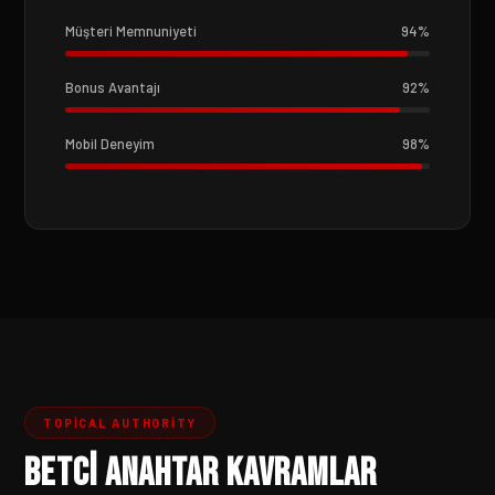
Müşteri Memnuniyeti
94%
Bonus Avantajı
92%
Mobil Deneyim
98%
TOPICAL AUTHORITY
Betci Anahtar Kavramlar