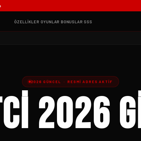
m
ÖZELLIKLER
OYUNLAR
BONUSLAR
SSS
2026 GÜNCEL · RESMI ADRES AKTIF
ci 2026 G