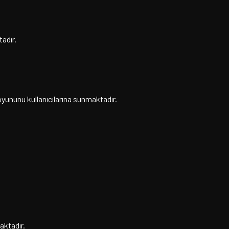
adır.
 oyununu kullanıcılarına sunmaktadır.
aktadır.