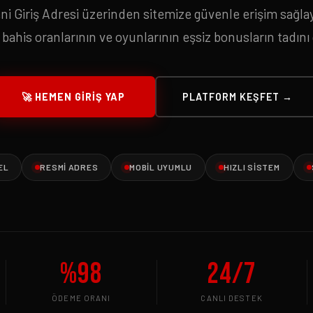
eni Giriş Adresi üzerinden sitemize güvenle erişim sağla
bahis oranlarının ve oyunlarının eşsiz bonusların tadını 
🚀 HEMEN GIRIŞ YAP
PLATFORM KEŞFET →
EL
RESMI ADRES
MOBIL UYUMLU
HIZLI SISTEM
%98
24/7
ÖDEME ORANI
CANLI DESTEK