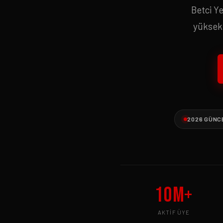
Betci Y
yüksek 
2026 GÜNC
10M+
AKTIF ÜYE