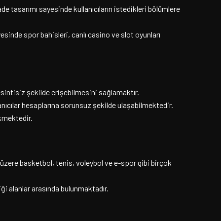
ade tasarımı sayesinde kullanıcıların istedikleri bölümlere
esinde spor bahisleri, canlı casino ve slot oyunları
sintisiz şekilde erişebilmesini sağlamaktır.
anıcılar hesaplarına sorunsuz şekilde ulaşabilmektedir.
ekmektedir.
üzere basketbol, tenis, voleybol ve e-spor gibi birçok
iği alanlar arasında bulunmaktadır.