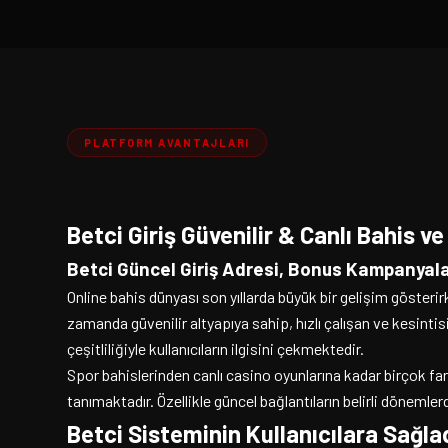
PLATFORM AVANTAJLARI
Betci Giriş Güvenilir & Canlı Bahis ve
Betci Güncel Giriş Adresi, Bonus Kampanyala
Online bahis dünyası son yıllarda büyük bir gelişim gösterirk
zamanda güvenilir altyapıya sahip, hızlı çalışan ve kesinti
çeşitliliğiyle kullanıcıların ilgisini çekmektedir.
Spor bahislerinden canlı casino oyunlarına kadar birçok fa
tanımaktadır. Özellikle güncel bağlantıların belirli dönemler
Betci Sisteminin Kullanıcılara Sağla