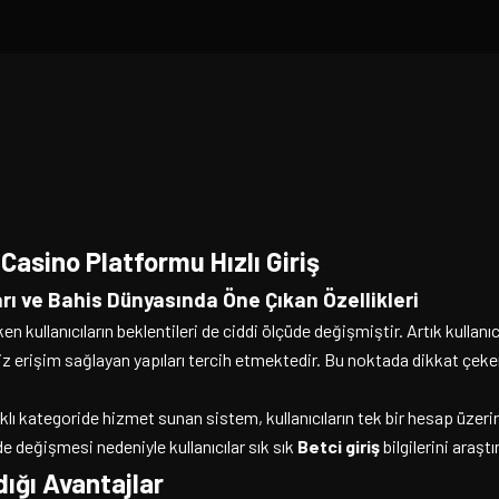
 Casino Platformu Hızlı Giriş
rı ve Bahis Dünyasında Öne Çıkan Özellikleri
en kullanıcıların beklentileri de ciddi ölçüde değişmiştir. Artık kullan
siz erişim sağlayan yapıları tercih etmektedir. Bu noktada dikkat çeke
rklı kategoride hizmet sunan sistem, kullanıcıların tek bir hesap üzer
de değişmesi nedeniyle kullanıcılar sık sık
Betci giriş
bilgilerini araşt
dığı Avantajlar