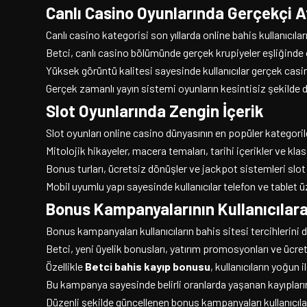
Canlı Casino Oyunlarında Gerçekçi 
Canlı casino kategorisi son yıllarda online bahis kullanıcılar
Betci, canlı casino bölümünde gerçek krupiyeler eşliğinde
Yüksek görüntü kalitesi sayesinde kullanıcılar gerçek cas
Gerçek zamanlı yayın sistemi oyunların kesintisiz şekilde
Slot Oyunlarında Zengin İçerik
Slot oyunları online casino dünyasının en popüler kategorile
Mitolojik hikayeler, macera temaları, tarihi içerikler ve klas
Bonus turları, ücretsiz dönüşler ve jackpot sistemleri slo
Mobil uyumlu yapı sayesinde kullanıcılar telefon ve tablet 
Bonus Kampanyalarının Kullanıcılara
Bonus kampanyaları kullanıcıların bahis sitesi tercihlerin
Betci, yeni üyelik bonusları, yatırım promosyonları ve ücrets
Özellikle
Betci bahis kayıp bonusu
, kullanıcıların yoğun
Bu kampanya sayesinde belirli oranlarda yaşanan kayıpları
Düzenli şekilde güncellenen bonus kampanyaları kullanıcıl