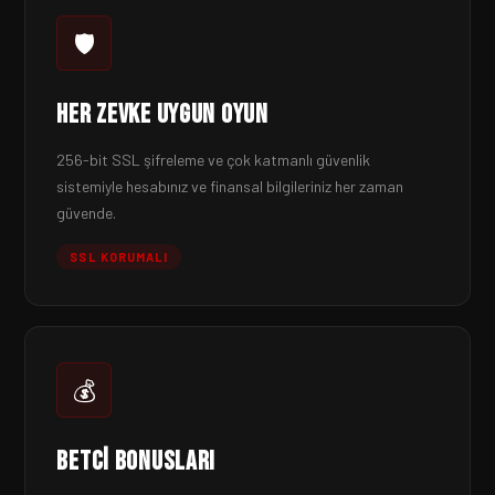
🛡️
Her Zevke Uygun Oyun
256-bit SSL şifreleme ve çok katmanlı güvenlik
sistemiyle hesabınız ve finansal bilgileriniz her zaman
güvende.
SSL KORUMALI
💰
Betci Bonusları