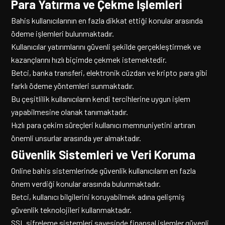
Para Yatırma ve Çekme İşlemleri
Bahis kullanıcılarının en fazla dikkat ettiği konular arasında
ödeme işlemleri bulunmaktadır.
Kullanıcılar yatırımlarını güvenli şekilde gerçekleştirmek ve
kazançlarını hızlı biçimde çekmek istemektedir.
Betci, banka transferi, elektronik cüzdan ve kripto para gibi
farklı ödeme yöntemleri sunmaktadır.
Bu çeşitlilik kullanıcıların kendi tercihlerine uygun işlem
yapabilmesine olanak tanımaktadır.
Hızlı para çekim süreçleri kullanıcı memnuniyetini artıran
önemli unsurlar arasında yer almaktadır.
Güvenlik Sistemleri ve Veri Koruma
Online bahis sistemlerinde güvenlik kullanıcıların en fazla
önem verdiği konular arasında bulunmaktadır.
Betci, kullanıcı bilgilerini koruyabilmek adına gelişmiş
güvenlik teknolojileri kullanmaktadır.
SSL şifreleme sistemleri sayesinde finansal işlemler güvenli