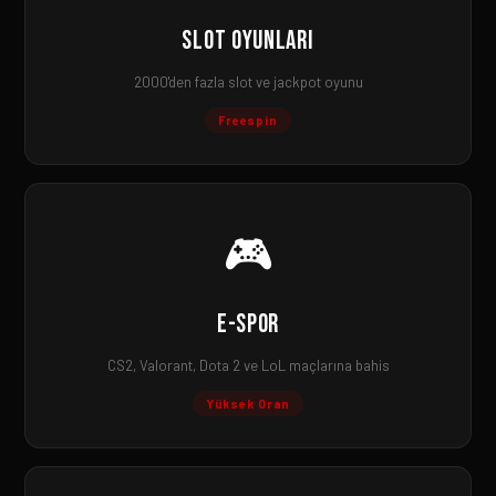
Slot Oyunları
2000'den fazla slot ve jackpot oyunu
Freespin
🎮
E-Spor
CS2, Valorant, Dota 2 ve LoL maçlarına bahis
Yüksek Oran