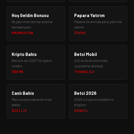
Hoş Geldin Bonusu
Papara Yatırım
İlk yatırıma özel karşılama
Papara ile anında para yatırma
kampanyası
işlemi
PROMOSYON
ÖDEME
Kripto Bahis
Betci Mobil
Bitcoin ve USDT ile işlem
iOS ve Android mobil
imkânı
uygulama desteği
ÖDEME
TEKNOLOJI
Canlı Bahis
Betci 2026
Maç esnasında anlık oran
2026 yılı güncel platform
takibi
bilgileri
ÖZELLIK
GÜNCEL