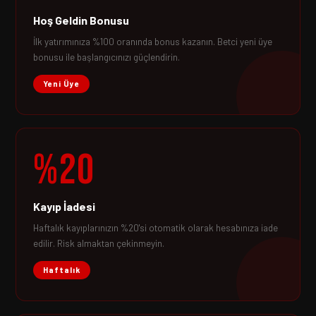
Hoş Geldin Bonusu
İlk yatırımınıza %100 oranında bonus kazanın. Betci yeni üye
bonusu ile başlangıcınızı güçlendirin.
Yeni Üye
%20
Kayıp İadesi
Haftalık kayıplarınızın %20'si otomatik olarak hesabınıza iade
edilir. Risk almaktan çekinmeyin.
Haftalık