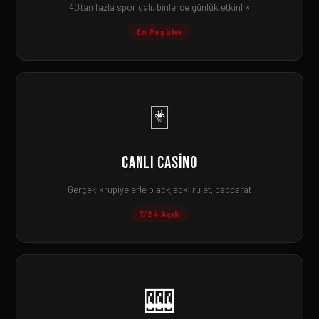
40'tan fazla spor dalı, binlerce günlük etkinlik
En Popüler
🃏
Canlı Casino
Gerçek krupiyelerle blackjack, rulet, baccarat
7/24 Açık
🎰