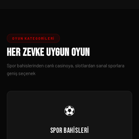
OYUN KATEGORILERI
Her Zevke Uygun Oyun
Spor bahislerinden canlı casinoya, slotlardan sanal sporlara
geniş seçenek
⚽
Spor Bahisleri