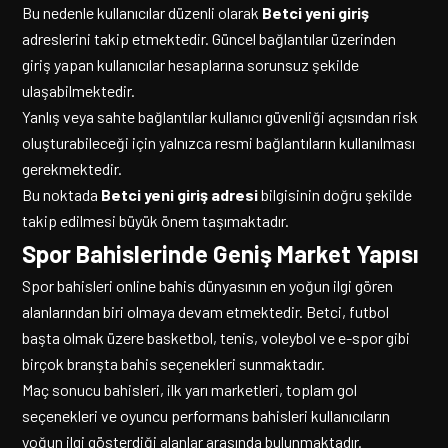
Bu nedenle kullanıcılar düzenli olarak
Betci yeni giriş
adreslerini takip etmektedir. Güncel bağlantılar üzerinden
giriş yapan kullanıcılar hesaplarına sorunsuz şekilde
ulaşabilmektedir.
Yanlış veya sahte bağlantılar kullanıcı güvenliği açısından risk
oluşturabileceği için yalnızca resmi bağlantıların kullanılması
gerekmektedir.
Bu noktada
Betci yeni giriş adresi
bilgisinin doğru şekilde
takip edilmesi büyük önem taşımaktadır.
Spor Bahislerinde Geniş Market Yapısı
Spor bahisleri online bahis dünyasının en yoğun ilgi gören
alanlarından biri olmaya devam etmektedir. Betci, futbol
başta olmak üzere basketbol, tenis, voleybol ve e-spor gibi
birçok branşta bahis seçenekleri sunmaktadır.
Maç sonucu bahisleri, ilk yarı marketleri, toplam gol
seçenekleri ve oyuncu performans bahisleri kullanıcıların
yoğun ilgi gösterdiği alanlar arasında bulunmaktadır.