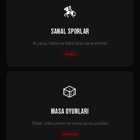
🏇
Sanal Sporlar
At yarışı, futbol ve daha fazla sanal etkinlik
Anlık
🎲
Masa Oyunları
Poker, video poker ve masa oyunu çeşitleri
Strateji