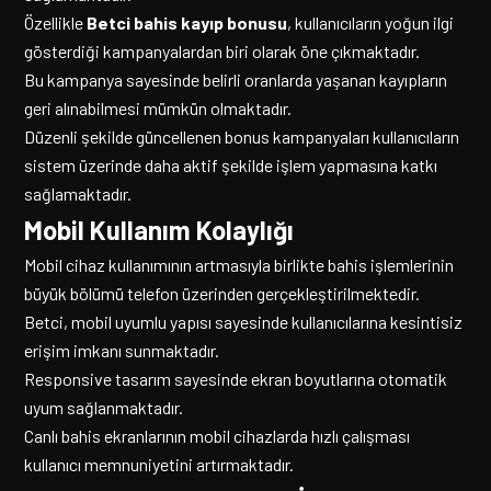
Özellikle
Betci bahis kayıp bonusu
, kullanıcıların yoğun ilgi
gösterdiği kampanyalardan biri olarak öne çıkmaktadır.
Bu kampanya sayesinde belirli oranlarda yaşanan kayıpların
geri alınabilmesi mümkün olmaktadır.
Düzenli şekilde güncellenen bonus kampanyaları kullanıcıların
sistem üzerinde daha aktif şekilde işlem yapmasına katkı
sağlamaktadır.
Mobil Kullanım Kolaylığı
Mobil cihaz kullanımının artmasıyla birlikte bahis işlemlerinin
büyük bölümü telefon üzerinden gerçekleştirilmektedir.
Betci, mobil uyumlu yapısı sayesinde kullanıcılarına kesintisiz
erişim imkanı sunmaktadır.
Responsive tasarım sayesinde ekran boyutlarına otomatik
uyum sağlanmaktadır.
Canlı bahis ekranlarının mobil cihazlarda hızlı çalışması
kullanıcı memnuniyetini artırmaktadır.