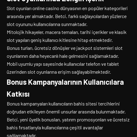
Slot oyunları online casino dünyasının en popüler kategorileri
arasında yer almaktadır. Betci, farklı sağlayıcılardan yüzlerce
slot oyununu kullanıcılarına sunmaktadır.
Mitolojik hikayeler, macera temaları, tarihi içerikler ve klasik
slot yapıları geniş kullanıcı kitlesine hitap etmektedir.
Bonus turları, ücretsiz dönüşler ve jackpot sistemleri slot
oyunlarının daha heyecanlı hale gelmesini sağlamaktadır.
Mobil uyumlu yapı sayesinde kullanıcılar telefon ve tablet
üzerinden slot oyunlarına erişim sağlayabilmektedir.
Bonus Kampanyalarının Kullanıcılara
Katkısı
Bonus kampanyaları kullanıcıların bahis sitesi tercihlerini
doğrudan etkileyen önemli unsurlar arasında bulunmaktadır.
Betci, yeni üyelik bonusları, yatırım promosyonları ve ücretsiz
bahis fırsatlarıyla kullanıcılarına çeşitli avantajlar
sağlamaktadır.