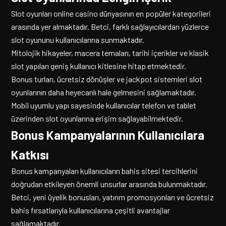
Slot oyunları online casino dünyasının en popüler kategorileri
arasında yer almaktadır. Betci, farklı sağlayıcılardan yüzlerce
slot oyununu kullanıcılarına sunmaktadır.
Mitolojik hikayeler, macera temaları, tarihi içerikler ve klasik
slot yapıları geniş kullanıcı kitlesine hitap etmektedir.
Bonus turları, ücretsiz dönüşler ve jackpot sistemleri slot
oyunlarının daha heyecanlı hale gelmesini sağlamaktadır.
Mobil uyumlu yapı sayesinde kullanıcılar telefon ve tablet
üzerinden slot oyunlarına erişim sağlayabilmektedir.
Bonus Kampanyalarının Kullanıcılara
Katkısı
Bonus kampanyaları kullanıcıların bahis sitesi tercihlerini
doğrudan etkileyen önemli unsurlar arasında bulunmaktadır.
Betci, yeni üyelik bonusları, yatırım promosyonları ve ücretsiz
bahis fırsatlarıyla kullanıcılarına çeşitli avantajlar
sağlamaktadır.