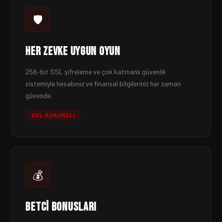
🛡️
Her Zevke Uygun Oyun
256-bit SSL şifreleme ve çok katmanlı güvenlik
sistemiyle hesabınız ve finansal bilgileriniz her zaman
güvende.
SSL KORUMALI
💰
Betci Bonusları