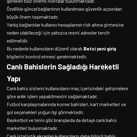
gereken bazı önemli noktalar bulunmaktadır.
Özellikle güncel bağlantının kullanılması güvenlik açısından
büyük önem taşımaktadır.
Yanlış bağlantılar kullanıcı hesaplarının risk altına girmesine
neden olabileceği için yalnızca resmi adresler tercih
edilmelidir.
Bu nedenle kullanıcıların düzenli olarak
Betci yeni giriş
bilgilerini kontrol etmesi gerekmektedir.
Canlı Bahislerin Sağladığı Hareketli
Yapı
Canlı bahis sistemi kullanıcıların maç içerisindeki gelişmelere
göre anlık işlem yapabilmesini sağlamaktadır.
Futbol karşılaşmalarında korner bahisleri, kart marketleri ve
gol seçenekleri yoğun ilgi görmektedir.
Basketbol ve tenis gibi branşlarda da detaylı canlı bahis
marketleri bulunmaktadır.
Canlı istatistik ekranları kullanıcıların daha bilinçli bahis