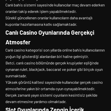
Canlı bahis sistemi sayesinde kullanıcılar maç devam ederken
oranları takip ederek işlem yapabilmektedir.
Sürekli güncellenen oranlar kullanıcıların daha avantajlı
kuponlar hazırlamasına katkı sağlamaktadır.
Canlı Casino Oyunlarında Gerçekçi
Atmosfer
Canlı casino kategorisi son yıllarda online bahis kullanıcılarının
yoğun ilgi gösterdiği alanlardan biri haline gelmiştir.
Betci, canlı casino bölümünde gerçek krupiyeler eşliğinde
oynanan rulet, blackjack, baccarat ve poker gibi birçok oyun
sunmaktadır.
Yüksek görüntü kalitesi sayesinde kullanıcılar gerçek casino
atmosferine yakın bir ortamda oyun oynayabilmektedir.
Gerçek zamanlı yayın sistemi oyunların kesintisiz şekilde
devam etmesine yardımcı olmaktadır.
Slot Oyunlarında Zengin İçerik