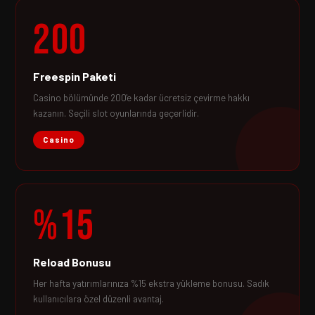
200
Freespin Paketi
Casino bölümünde 200'e kadar ücretsiz çevirme hakkı
kazanın. Seçili slot oyunlarında geçerlidir.
Casino
%15
Reload Bonusu
Her hafta yatırımlarınıza %15 ekstra yükleme bonusu. Sadık
kullanıcılara özel düzenli avantaj.