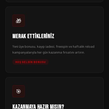
🎁
Merak Ettikleriniz
Yeni üye bonusu, kayıp iadesi, freespin ve haftalık reload
kampanyalarıyla her gün kazanma fırsatını artırın.
HOŞ GELDIN BONUSU
🎯
Kazanmaya Hazır mısın?