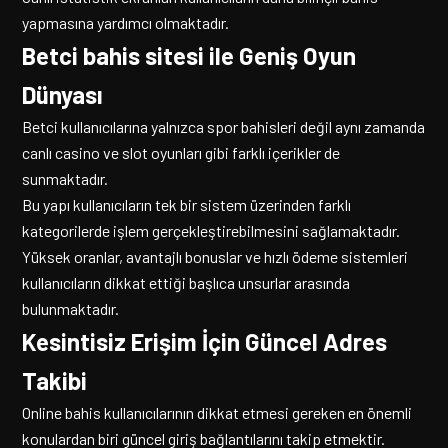
yapmasına yardımcı olmaktadır.
Betci bahis sitesi
ile Geniş Oyun
Dünyası
Betci kullanıcılarına yalnızca spor bahisleri değil aynı zamanda
canlı casino ve slot oyunları gibi farklı içerikler de
sunmaktadır.
Bu yapı kullanıcıların tek bir sistem üzerinden farklı
kategorilerde işlem gerçekleştirebilmesini sağlamaktadır.
Yüksek oranlar, avantajlı bonuslar ve hızlı ödeme sistemleri
kullanıcıların dikkat ettiği başlıca unsurlar arasında
bulunmaktadır.
Kesintisiz Erişim İçin Güncel Adres
Takibi
Online bahis kullanıcılarının dikkat etmesi gereken en önemli
konulardan biri güncel giriş bağlantılarını takip etmektir.