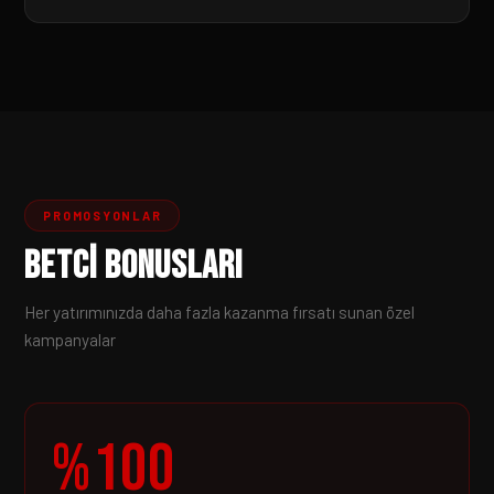
PROMOSYONLAR
Betci Bonusları
Her yatırımınızda daha fazla kazanma fırsatı sunan özel
kampanyalar
%100