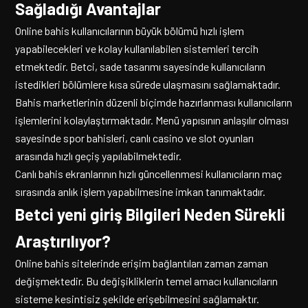
Sağladığı Avantajlar
Online bahis kullanıcılarının büyük bölümü hızlı işlem
yapabilecekleri ve kolay kullanılabilen sistemleri tercih
etmektedir. Betci, sade tasarımı sayesinde kullanıcıların
istedikleri bölümlere kısa sürede ulaşmasını sağlamaktadır.
Bahis marketlerinin düzenli biçimde hazırlanması kullanıcıların
işlemlerini kolaylaştırmaktadır. Menü yapısının anlaşılır olması
sayesinde spor bahisleri, canlı casino ve slot oyunları
arasında hızlı geçiş yapılabilmektedir.
Canlı bahis ekranlarının hızlı güncellenmesi kullanıcıların maç
sırasında anlık işlem yapabilmesine imkan tanımaktadır.
Betci yeni giriş
Bilgileri Neden Sürekli
Araştırılıyor?
Online bahis sitelerinde erişim bağlantıları zaman zaman
değişmektedir. Bu değişikliklerin temel amacı kullanıcıların
sisteme kesintisiz şekilde erişebilmesini sağlamaktır.