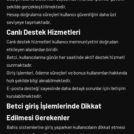
şekilde gerçekleştirilmektedir.
Hesap doğrulama süreçleri kullanıcı güvenliğini daha üst
seviyeye taşımaktadır.
Canlı Destek Hizmetleri
Canlı destek hizmetleri kullanıcı memnuniyetini doğrudan
etkileyen alanlardan biridir.
Betci, kullanıcılarına günün her saatinde aktif destek hizmeti
sunmaktadır.
Giriş işlemleri, ödeme süreçleri ve bonus kullanımları hakkında
hızlı şekilde bilgi alınabilmektedir.
E-posta desteği sayesinde daha detaylı sorunlar için iletişim
kurulabilmektedir.
Betci giriş
İşlemlerinde Dikkat
Edilmesi Gerekenler
Bahis sistemlerine giriş yaparken kullanıcıların dikkat etmesi