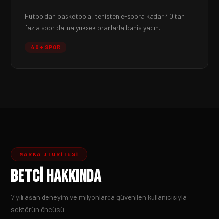
Futboldan basketbola, tenisten e-spora kadar 40'tan
fazla spor dalına yüksek oranlarla bahis yapın.
40+ SPOR
MARKA OTORITESI
Betci Hakkında
7 yılı aşan deneyim ve milyonlarca güvenilen kullanıcısıyla
sektörün öncüsü