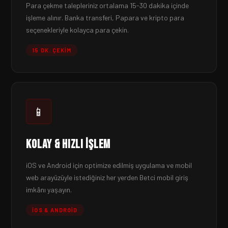
Para çekme talepleriniz ortalama 15-30 dakika içinde
işleme alınır. Banka transferi, Papara ve kripto para
seçenekleriyle kolayca para çekin.
15 DK. ÇEKIM
📱
Kolay & Hızlı İşlem
iOS ve Android için optimize edilmiş uygulama ve mobil
web arayüzüyle istediğiniz her yerden Betci mobil giriş
imkânı yaşayın.
IOS & ANDROID