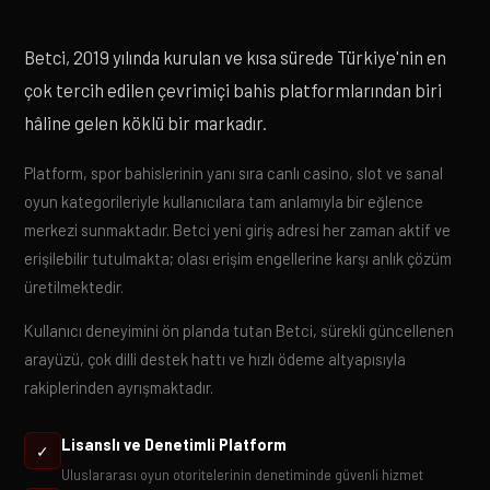
Betci, 2019 yılında kurulan ve kısa sürede Türkiye'nin en
çok tercih edilen çevrimiçi bahis platformlarından biri
hâline gelen köklü bir markadır.
Platform, spor bahislerinin yanı sıra canlı casino, slot ve sanal
oyun kategorileriyle kullanıcılara tam anlamıyla bir eğlence
merkezi sunmaktadır. Betci yeni giriş adresi her zaman aktif ve
erişilebilir tutulmakta; olası erişim engellerine karşı anlık çözüm
üretilmektedir.
Kullanıcı deneyimini ön planda tutan Betci, sürekli güncellenen
arayüzü, çok dilli destek hattı ve hızlı ödeme altyapısıyla
rakiplerinden ayrışmaktadır.
Lisanslı ve Denetimli Platform
✓
Uluslararası oyun otoritelerinin denetiminde güvenli hizmet