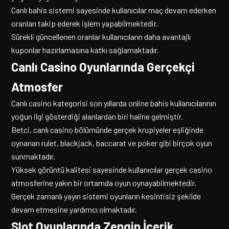
Canlı bahis sistemi sayesinde kullanıcılar maç devam ederken
oranları takip ederek işlem yapabilmektedir.
Sürekli güncellenen oranlar kullanıcıların daha avantajlı
kuponlar hazırlamasına katkı sağlamaktadır.
Canlı Casino Oyunlarında Gerçekçi
Atmosfer
Canlı casino kategorisi son yıllarda online bahis kullanıcılarının
yoğun ilgi gösterdiği alanlardan biri haline gelmiştir.
Betci, canlı casino bölümünde gerçek krupiyeler eşliğinde
oynanan rulet, blackjack, baccarat ve poker gibi birçok oyun
sunmaktadır.
Yüksek görüntü kalitesi sayesinde kullanıcılar gerçek casino
atmosferine yakın bir ortamda oyun oynayabilmektedir.
Gerçek zamanlı yayın sistemi oyunların kesintisiz şekilde
devam etmesine yardımcı olmaktadır.
Slot Oyunlarında Zengin İçerik