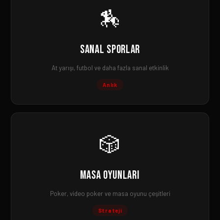
🏇
Sanal Sporlar
At yarışı, futbol ve daha fazla sanal etkinlik
Anlık
🎲
Masa Oyunları
Poker, video poker ve masa oyunu çeşitleri
Strateji