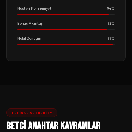
Müşteri Memnuniyeti
94%
Bonus Avantajı
92%
Mobil Deneyim
98%
TOPICAL AUTHORITY
Betci Anahtar Kavramlar