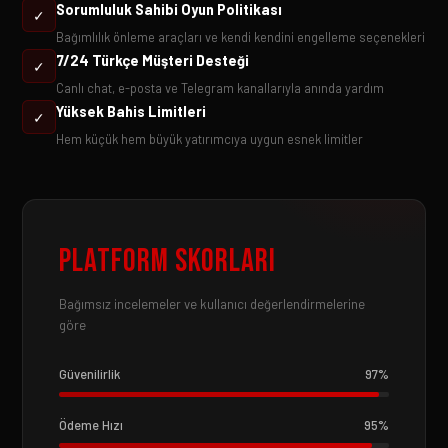
Sorumluluk Sahibi Oyun Politikası
✓
Bağımlılık önleme araçları ve kendi kendini engelleme seçenekleri
7/24 Türkçe Müşteri Desteği
✓
Canlı chat, e-posta ve Telegram kanallarıyla anında yardım
Yüksek Bahis Limitleri
✓
Hem küçük hem büyük yatırımcıya uygun esnek limitler
Platform Skorları
Bağımsız incelemeler ve kullanıcı değerlendirmelerine
göre
Güvenilirlik
97%
Ödeme Hızı
95%