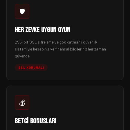
🛡️
Her Zevke Uygun Oyun
256-bit SSL şifreleme ve çok katmanlı güvenlik
sistemiyle hesabınız ve finansal bilgileriniz her zaman
güvende.
SSL KORUMALI
💰
Betci Bonusları