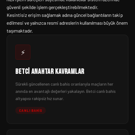
güvenli şekilde işlem gerçekleştirebilmektedir.
Kesintisiz erişim sağlamak adına güncel bağlantıların takip
edilmesi ve yalnızca resmi adreslerin kullanılması büyük önem
taşımaktadır.
⚡
Betci Anahtar Kavramlar
Sürekli güncellenen canlı bahis oranlarıyla maçların her
anında en avantajlı değerleri yakalayın. Betci canlı bahis
altyapısı rakipsiz hız sunar.
CANLI BAHIS