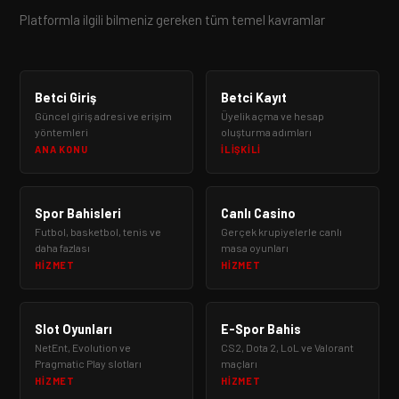
Platformla ilgili bilmeniz gereken tüm temel kavramlar
Betci Giriş
Betci Kayıt
Güncel giriş adresi ve erişim
Üyelik açma ve hesap
yöntemleri
oluşturma adımları
ANA KONU
İLIŞKILI
Spor Bahisleri
Canlı Casino
Futbol, basketbol, tenis ve
Gerçek krupiyelerle canlı
daha fazlası
masa oyunları
HIZMET
HIZMET
Slot Oyunları
E-Spor Bahis
NetEnt, Evolution ve
CS2, Dota 2, LoL ve Valorant
Pragmatic Play slotları
maçları
HIZMET
HIZMET