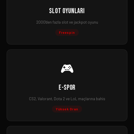
Slot Oyunları
2000'den fazla slot ve jackpot oyunu
Freespin
🎮
E-Spor
CS2, Valorant, Dota 2 ve LoL maçlarına bahis
Yüksek Oran