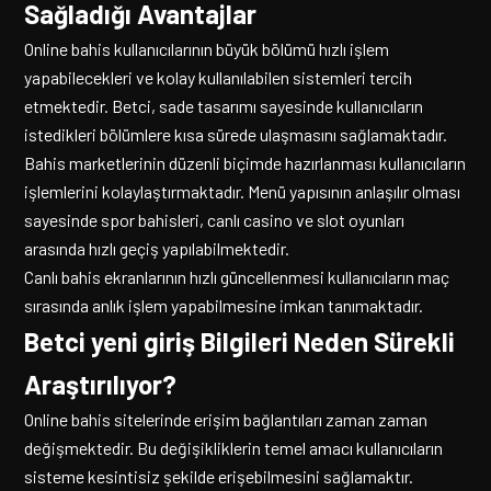
Sağladığı Avantajlar
Online bahis kullanıcılarının büyük bölümü hızlı işlem
yapabilecekleri ve kolay kullanılabilen sistemleri tercih
etmektedir. Betci, sade tasarımı sayesinde kullanıcıların
istedikleri bölümlere kısa sürede ulaşmasını sağlamaktadır.
Bahis marketlerinin düzenli biçimde hazırlanması kullanıcıların
işlemlerini kolaylaştırmaktadır. Menü yapısının anlaşılır olması
sayesinde spor bahisleri, canlı casino ve slot oyunları
arasında hızlı geçiş yapılabilmektedir.
Canlı bahis ekranlarının hızlı güncellenmesi kullanıcıların maç
sırasında anlık işlem yapabilmesine imkan tanımaktadır.
Betci yeni giriş
Bilgileri Neden Sürekli
Araştırılıyor?
Online bahis sitelerinde erişim bağlantıları zaman zaman
değişmektedir. Bu değişikliklerin temel amacı kullanıcıların
sisteme kesintisiz şekilde erişebilmesini sağlamaktır.