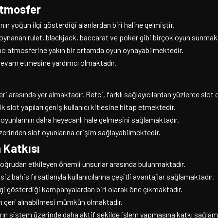
Atmosfer
ının yoğun ilgi gösterdiği alanlardan biri haline gelmiştir.
 oynanan rulet, blackjack, baccarat ve poker gibi birçok oyun sunmakt
ino atmosferine yakın bir ortamda oyun oynayabilmektedir.
 devam etmesine yardımcı olmaktadır.
ri arasında yer almaktadır. Betci, farklı sağlayıcılardan yüzlerce slot
ik slot yapıları geniş kullanıcı kitlesine hitap etmektedir.
t oyunlarının daha heyecanlı hale gelmesini sağlamaktadır.
üzerinden slot oyunlarına erişim sağlayabilmektedir.
 Katkısı
i doğrudan etkileyen önemli unsurlar arasında bulunmaktadır.
iz bahis fırsatlarıyla kullanıcılarına çeşitli avantajlar sağlamaktadır.
 ilgi gösterdiği kampanyalardan biri olarak öne çıkmaktadır.
n geri alınabilmesi mümkün olmaktadır.
arın sistem üzerinde daha aktif şekilde işlem yapmasına katkı sağlam