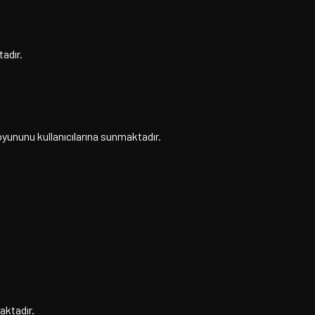
adır.
 oyununu kullanıcılarına sunmaktadır.
aktadır.