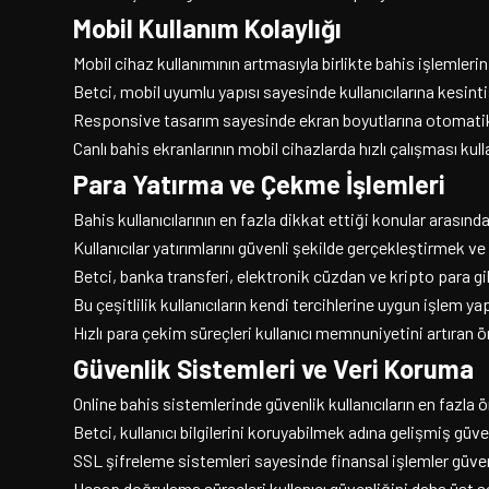
Mobil Kullanım Kolaylığı
Mobil cihaz kullanımının artmasıyla birlikte bahis işlemler
Betci, mobil uyumlu yapısı sayesinde kullanıcılarına kesin
Responsive tasarım sayesinde ekran boyutlarına otomati
Canlı bahis ekranlarının mobil cihazlarda hızlı çalışması ku
Para Yatırma ve Çekme İşlemleri
Bahis kullanıcılarının en fazla dikkat ettiği konular arasın
Kullanıcılar yatırımlarını güvenli şekilde gerçekleştirmek v
Betci, banka transferi, elektronik cüzdan ve kripto para g
Bu çeşitlilik kullanıcıların kendi tercihlerine uygun işlem 
Hızlı para çekim süreçleri kullanıcı memnuniyetini artıran 
Güvenlik Sistemleri ve Veri Koruma
Online bahis sistemlerinde güvenlik kullanıcıların en fazla
Betci, kullanıcı bilgilerini koruyabilmek adına gelişmiş güve
SSL şifreleme sistemleri sayesinde finansal işlemler güven
Hesap doğrulama süreçleri kullanıcı güvenliğini daha üst s