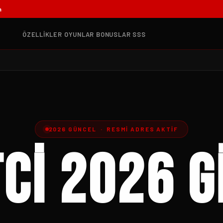
m
ÖZELLIKLER
OYUNLAR
BONUSLAR
SSS
2026 GÜNCEL · RESMI ADRES AKTIF
ci 2026 G