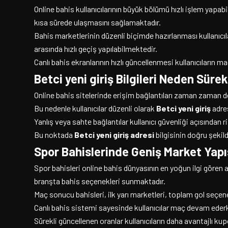
Online bahis kullanıcılarının büyük bölümü hızlı işlem yapabi
kısa sürede ulaşmasını sağlamaktadır.
Bahis marketlerinin düzenli biçimde hazırlanması kullanıcıla
arasında hızlı geçiş yapılabilmektedir.
Canlı bahis ekranlarının hızlı güncellenmesi kullanıcıların 
Betci yeni giriş
Bilgileri Neden Sürekl
Online bahis sitelerinde erişim bağlantıları zaman zaman d
Bu nedenle kullanıcılar düzenli olarak
Betci yeni giriş
adres
Yanlış veya sahte bağlantılar kullanıcı güvenliği açısından 
Bu noktada
Betci yeni giriş adresi
bilgisinin doğru şeki
Spor Bahislerinde Geniş Market Yapı
Spor bahisleri online bahis dünyasının en yoğun ilgi gören
branşta bahis seçenekleri sunmaktadır.
Maç sonucu bahisleri, ilk yarı marketleri, toplam gol seçen
Canlı bahis sistemi sayesinde kullanıcılar maç devam eder
Sürekli güncellenen oranlar kullanıcıların daha avantajlı k