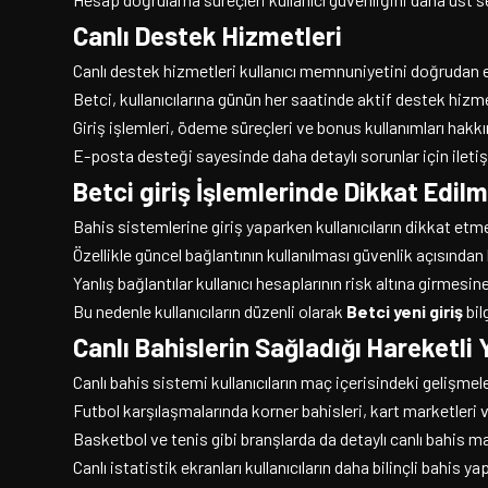
Canlı Destek Hizmetleri
Canlı destek hizmetleri kullanıcı memnuniyetini doğrudan et
Betci, kullanıcılarına günün her saatinde aktif destek hiz
Giriş işlemleri, ödeme süreçleri ve bonus kullanımları hakkın
E-posta desteği sayesinde daha detaylı sorunlar için ileti
Betci giriş
İşlemlerinde Dikkat Edilm
Bahis sistemlerine giriş yaparken kullanıcıların dikkat et
Özellikle güncel bağlantının kullanılması güvenlik açısınd
Yanlış bağlantılar kullanıcı hesaplarının risk altına girmesin
Bu nedenle kullanıcıların düzenli olarak
Betci yeni giriş
bil
Canlı Bahislerin Sağladığı Hareketli 
Canlı bahis sistemi kullanıcıların maç içerisindeki gelişme
Futbol karşılaşmalarında korner bahisleri, kart marketleri 
Basketbol ve tenis gibi branşlarda da detaylı canlı bahis m
Canlı istatistik ekranları kullanıcıların daha bilinçli bahis