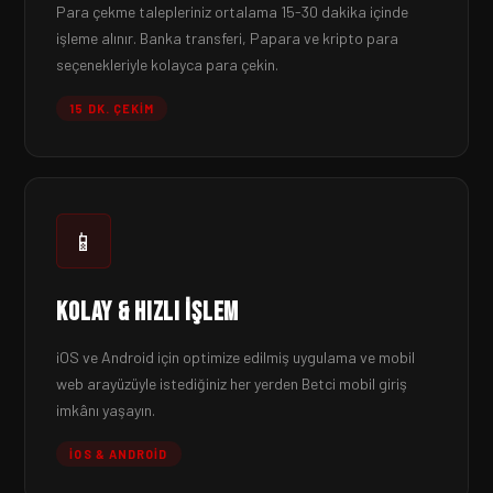
Para çekme talepleriniz ortalama 15-30 dakika içinde
işleme alınır. Banka transferi, Papara ve kripto para
seçenekleriyle kolayca para çekin.
15 DK. ÇEKIM
📱
Kolay & Hızlı İşlem
iOS ve Android için optimize edilmiş uygulama ve mobil
web arayüzüyle istediğiniz her yerden Betci mobil giriş
imkânı yaşayın.
IOS & ANDROID