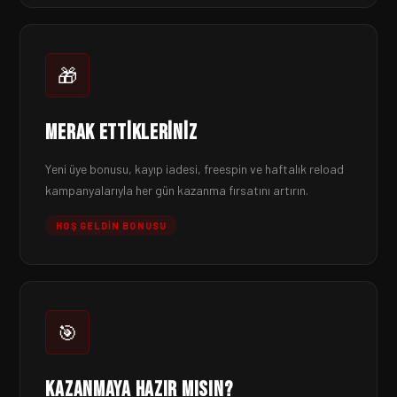
🎁
Merak Ettikleriniz
Yeni üye bonusu, kayıp iadesi, freespin ve haftalık reload
kampanyalarıyla her gün kazanma fırsatını artırın.
HOŞ GELDIN BONUSU
🎯
Kazanmaya Hazır mısın?