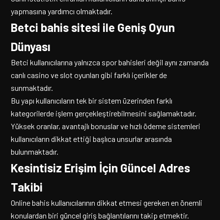
yapmasına yardımcı olmaktadır.
Betci bahis sitesi
ile Geniş Oyun
Dünyası
Betci kullanıcılarına yalnızca spor bahisleri değil aynı zamanda
canlı casino ve slot oyunları gibi farklı içerikler de
sunmaktadır.
Bu yapı kullanıcıların tek bir sistem üzerinden farklı
kategorilerde işlem gerçekleştirebilmesini sağlamaktadır.
Yüksek oranlar, avantajlı bonuslar ve hızlı ödeme sistemleri
kullanıcıların dikkat ettiği başlıca unsurlar arasında
bulunmaktadır.
Kesintisiz Erişim İçin Güncel Adres
Takibi
Online bahis kullanıcılarının dikkat etmesi gereken en önemli
konulardan biri güncel giriş bağlantılarını takip etmektir.