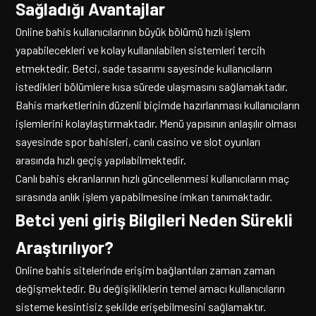
Sağladığı Avantajlar
Online bahis kullanıcılarının büyük bölümü hızlı işlem
yapabilecekleri ve kolay kullanılabilen sistemleri tercih
etmektedir. Betci, sade tasarımı sayesinde kullanıcıların
istedikleri bölümlere kısa sürede ulaşmasını sağlamaktadır.
Bahis marketlerinin düzenli biçimde hazırlanması kullanıcıların
işlemlerini kolaylaştırmaktadır. Menü yapısının anlaşılır olması
sayesinde spor bahisleri, canlı casino ve slot oyunları
arasında hızlı geçiş yapılabilmektedir.
Canlı bahis ekranlarının hızlı güncellenmesi kullanıcıların maç
sırasında anlık işlem yapabilmesine imkan tanımaktadır.
Betci yeni giriş
Bilgileri Neden Sürekli
Araştırılıyor?
Online bahis sitelerinde erişim bağlantıları zaman zaman
değişmektedir. Bu değişikliklerin temel amacı kullanıcıların
sisteme kesintisiz şekilde erişebilmesini sağlamaktır.