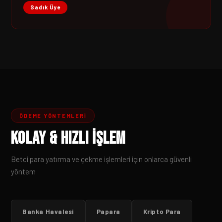
Sadık Üye
ÖDEME YÖNTEMLERI
Kolay & Hızlı İşlem
Betci para yatırma ve çekme işlemleri için onlarca güvenli
yöntem
Banka Havalesi
Papara
Kripto Para