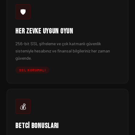
🛡️
Her Zevke Uygun Oyun
256-bit SSL şifreleme ve çok katmanlı güvenlik
sistemiyle hesabınız ve finansal bilgileriniz her zaman
güvende.
SSL KORUMALI
💰
Betci Bonusları