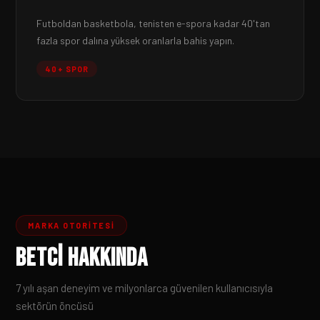
Futboldan basketbola, tenisten e-spora kadar 40'tan
fazla spor dalına yüksek oranlarla bahis yapın.
40+ SPOR
MARKA OTORITESI
Betci Hakkında
7 yılı aşan deneyim ve milyonlarca güvenilen kullanıcısıyla
sektörün öncüsü