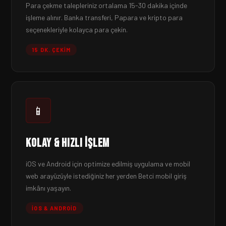
Para çekme talepleriniz ortalama 15-30 dakika içinde
işleme alınır. Banka transferi, Papara ve kripto para
seçenekleriyle kolayca para çekin.
15 DK. ÇEKIM
📱
Kolay & Hızlı İşlem
iOS ve Android için optimize edilmiş uygulama ve mobil
web arayüzüyle istediğiniz her yerden Betci mobil giriş
imkânı yaşayın.
IOS & ANDROID