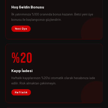
Hoş Geldin Bonusu
İlk yatırımınıza %100 oranında bonus kazanın. Betci yeni üye
bonusu ile başlangıcınızı güçlendirin.
Yeni Üye
%20
Kayıp İadesi
Haftalık kayıplarınızın %20'si otomatik olarak hesabınıza iade
edilir. Risk almaktan çekinmeyin.
Haftalık