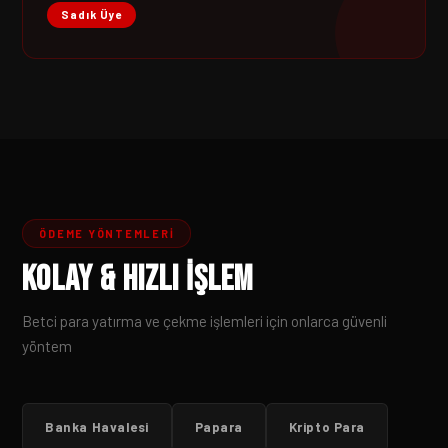
Sadık Üye
ÖDEME YÖNTEMLERI
Kolay & Hızlı İşlem
Betci para yatırma ve çekme işlemleri için onlarca güvenli
yöntem
Banka Havalesi
Papara
Kripto Para