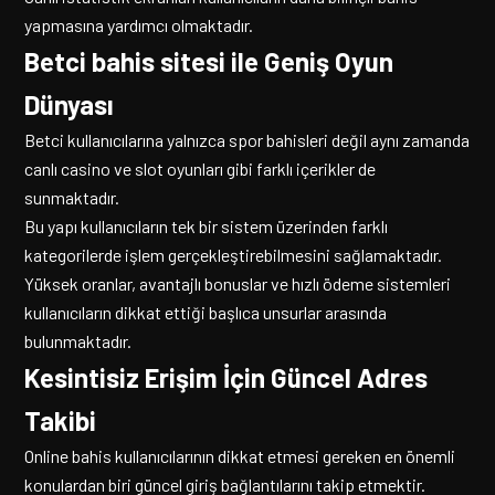
yapmasına yardımcı olmaktadır.
Betci bahis sitesi
ile Geniş Oyun
Dünyası
Betci kullanıcılarına yalnızca spor bahisleri değil aynı zamanda
canlı casino ve slot oyunları gibi farklı içerikler de
sunmaktadır.
Bu yapı kullanıcıların tek bir sistem üzerinden farklı
kategorilerde işlem gerçekleştirebilmesini sağlamaktadır.
Yüksek oranlar, avantajlı bonuslar ve hızlı ödeme sistemleri
kullanıcıların dikkat ettiği başlıca unsurlar arasında
bulunmaktadır.
Kesintisiz Erişim İçin Güncel Adres
Takibi
Online bahis kullanıcılarının dikkat etmesi gereken en önemli
konulardan biri güncel giriş bağlantılarını takip etmektir.