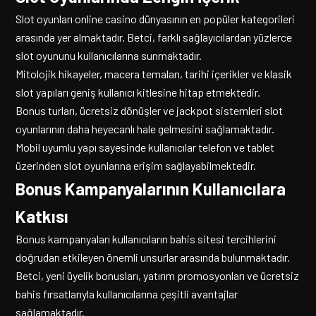
Slot oyunları online casino dünyasının en popüler kategorileri
arasında yer almaktadır. Betci, farklı sağlayıcılardan yüzlerce
slot oyununu kullanıcılarına sunmaktadır.
Mitolojik hikayeler, macera temaları, tarihi içerikler ve klasik
slot yapıları geniş kullanıcı kitlesine hitap etmektedir.
Bonus turları, ücretsiz dönüşler ve jackpot sistemleri slot
oyunlarının daha heyecanlı hale gelmesini sağlamaktadır.
Mobil uyumlu yapı sayesinde kullanıcılar telefon ve tablet
üzerinden slot oyunlarına erişim sağlayabilmektedir.
Bonus Kampanyalarının Kullanıcılara
Katkısı
Bonus kampanyaları kullanıcıların bahis sitesi tercihlerini
doğrudan etkileyen önemli unsurlar arasında bulunmaktadır.
Betci, yeni üyelik bonusları, yatırım promosyonları ve ücretsiz
bahis fırsatlarıyla kullanıcılarına çeşitli avantajlar
sağlamaktadır.