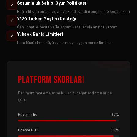
Sorumluluk Sahibi Oyun Politikası
✓
Bağımlılık önleme araçları ve kendi kendini engelleme seçenekleri
7/24 Türkçe Müşteri Desteği
✓
Canlı chat, e-posta ve Telegram kanallarıyla anında yardım
Yüksek Bahis Limitleri
✓
Hem küçük hem büyük yatırımcıya uygun esnek limitler
Platform Skorları
Bağımsız incelemeler ve kullanıcı değerlendirmelerine
göre
Güvenilirlik
97%
Ödeme Hızı
95%