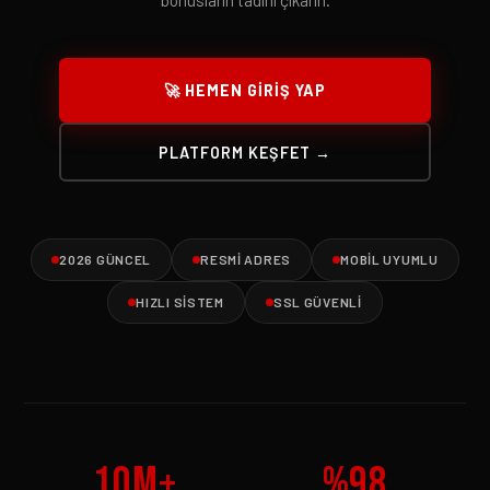
bonusların tadını çıkarın.
🚀 HEMEN GIRIŞ YAP
PLATFORM KEŞFET →
2026 GÜNCEL
RESMI ADRES
MOBIL UYUMLU
HIZLI SISTEM
SSL GÜVENLI
10M+
%98