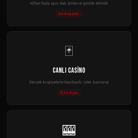
40'tan fazla spor dalı, binlerce günlük etkinlik
En Popüler
🃏
Canlı Casino
Gerçek krupiyelerle blackjack, rulet, baccarat
7/24 Açık
🎰