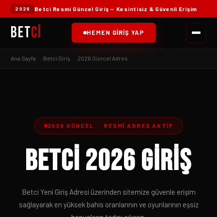
Betci Resmi Güncel Giriş — Kesintisiz & Güvenli Erişim
2026
Bet
Ci
HEMEN GIRIŞ YAP
Ana Sayfa
Betci Giriş
2026 Güncel Adres
2026 GÜNCEL · RESMI ADRES AKTIF
Betci 2026 GİRİŞ
Betci Yeni Giriş Adresi üzerinden sitemize güvenle erişim
sağlayarak en yüksek bahis oranlarının ve oyunlarının eşsiz