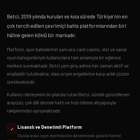
Betci, 2019 yılında kurulan ve kısa sürede Türkiye'nin en
çok tercih edilen çevrimiçi bahis platformlarından biri
hâline gelen köklü bir markadır.
Platform, spor bahislerinin yanı sıra canlı casino, slot ve sanal
oyun kategorileriyle kullanıcılara tam anlamıyla bir eğlence
merkezi sunmaktadır. Betci yeni giriş adresi her zaman aktif ve
erişilebilir tutulmakta; olası erişim engellerine karşı anlık çözüm
üretilmektedir.
Kullanıcı deneyimini ön planda tutan Betci, sürekli güncellenen
arayüzü, çok dilli destek hattı ve hızlı ödeme altyapısıyla
rakiplerinden ayrışmaktadır.
Lisanslı ve Denetimli Platform
✓
Uluslararası oyun otoritelerinin denetiminde güvenli hizmet