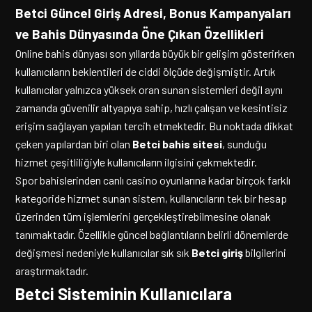
Betci Güncel Giriş Adresi, Bonus Kampanyaları
ve Bahis Dünyasında Öne Çıkan Özellikleri
Online bahis dünyası son yıllarda büyük bir gelişim gösterirken
kullanıcıların beklentileri de ciddi ölçüde değişmiştir. Artık
kullanıcılar yalnızca yüksek oran sunan sistemleri değil aynı
zamanda güvenilir altyapıya sahip, hızlı çalışan ve kesintisiz
erişim sağlayan yapıları tercih etmektedir. Bu noktada dikkat
çeken yapılardan biri olan
Betci bahis sitesi
, sunduğu
hizmet çeşitliliğiyle kullanıcıların ilgisini çekmektedir.
Spor bahislerinden canlı casino oyunlarına kadar birçok farklı
kategoride hizmet sunan sistem, kullanıcıların tek bir hesap
üzerinden tüm işlemlerini gerçekleştirebilmesine olanak
tanımaktadır. Özellikle güncel bağlantıların belirli dönemlerde
değişmesi nedeniyle kullanıcılar sık sık
Betci giriş
bilgilerini
araştırmaktadır.
Betci Sisteminin Kullanıcılara