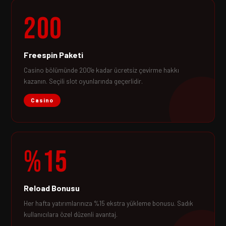
200
Freespin Paketi
Casino bölümünde 200'e kadar ücretsiz çevirme hakkı
kazanın. Seçili slot oyunlarında geçerlidir.
Casino
%15
Reload Bonusu
Her hafta yatırımlarınıza %15 ekstra yükleme bonusu. Sadık
kullanıcılara özel düzenli avantaj.