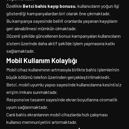
Özellikle
Betci bahis kayıp bonusu
, kullanıcıların yoğun ilgi
gösterdiği kampanyalardan biri olarak öne çıkmaktadır.
Bu kampanya sayesinde belirli oranlarda yaşanan kayıpların
geri alınabilmesi mümkün olmaktadır.
Düzenli şekilde güncellenen bonus kampanyaları kullanıcıların
sistem üzerinde daha aktif şekilde işlem yapmasına katkı
sağlamaktadır.
Mobil Kullanım Kolaylığı
Mobil cihaz kullanımının artmasıyla birlikte bahis işlemlerinin
büyük bölümü telefon üzerinden gerçekleştirilmektedir.
Betci, mobil uyumlu yapısı sayesinde kullanıcılarına kesintisiz
erişim imkanı sunmaktadır.
Responsive tasarım sayesinde ekran boyutlarına otomatik
uyum sağlanmaktadır.
Canlı bahis ekranlarının mobil cihazlarda hızlı çalışması
kullanıcı memnuniyetini artırmaktadır.