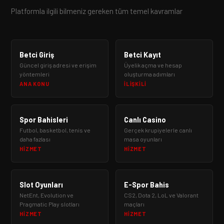
Platformla ilgili bilmeniz gereken tüm temel kavramlar
Betci Giriş
Betci Kayıt
Güncel giriş adresi ve erişim
Üyelik açma ve hesap
yöntemleri
oluşturma adımları
ANA KONU
İLIŞKILI
Spor Bahisleri
Canlı Casino
Futbol, basketbol, tenis ve
Gerçek krupiyelerle canlı
daha fazlası
masa oyunları
HIZMET
HIZMET
Slot Oyunları
E-Spor Bahis
NetEnt, Evolution ve
CS2, Dota 2, LoL ve Valorant
Pragmatic Play slotları
maçları
HIZMET
HIZMET