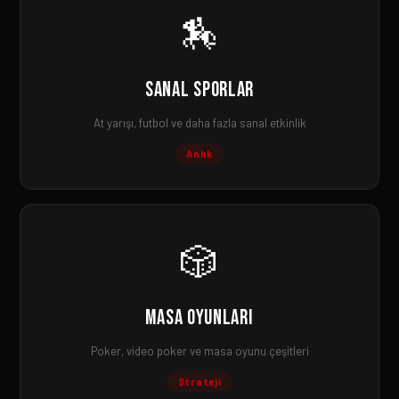
🏇
Sanal Sporlar
At yarışı, futbol ve daha fazla sanal etkinlik
Anlık
🎲
Masa Oyunları
Poker, video poker ve masa oyunu çeşitleri
Strateji