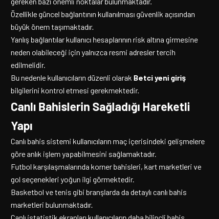
gereken bazı önemli noktalar bulunmaktadır.
Özellikle güncel bağlantının kullanılması güvenlik açısından
büyük önem taşımaktadır.
Yanlış bağlantılar kullanıcı hesaplarının risk altına girmesine
neden olabileceği için yalnızca resmi adresler tercih
edilmelidir.
Bu nedenle kullanıcıların düzenli olarak
Betci yeni giriş
bilgilerini kontrol etmesi gerekmektedir.
Canlı Bahislerin Sağladığı Hareketli
Yapı
Canlı bahis sistemi kullanıcıların maç içerisindeki gelişmelere
göre anlık işlem yapabilmesini sağlamaktadır.
Futbol karşılaşmalarında korner bahisleri, kart marketleri ve
gol seçenekleri yoğun ilgi görmektedir.
Basketbol ve tenis gibi branşlarda da detaylı canlı bahis
marketleri bulunmaktadır.
Canlı istatistik ekranları kullanıcıların daha bilinçli bahis