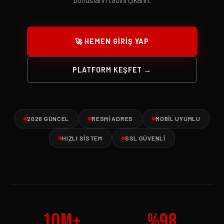
bonusların tadını çıkarın.
🚀 HEMEN GIRIŞ YAP
PLATFORM KEŞFET →
2026 GÜNCEL
RESMI ADRES
MOBIL UYUMLU
HIZLI SISTEM
SSL GÜVENLI
10M+
%98