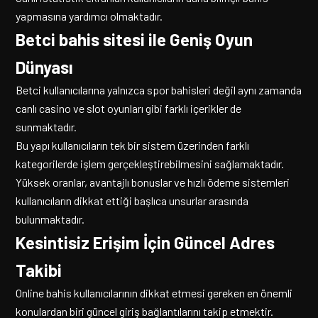
yapmasına yardımcı olmaktadır.
Betci bahis sitesi
ile Geniş Oyun
Dünyası
Betci kullanıcılarına yalnızca spor bahisleri değil aynı zamanda
canlı casino ve slot oyunları gibi farklı içerikler de
sunmaktadır.
Bu yapı kullanıcıların tek bir sistem üzerinden farklı
kategorilerde işlem gerçekleştirebilmesini sağlamaktadır.
Yüksek oranlar, avantajlı bonuslar ve hızlı ödeme sistemleri
kullanıcıların dikkat ettiği başlıca unsurlar arasında
bulunmaktadır.
Kesintisiz Erişim İçin Güncel Adres
Takibi
Online bahis kullanıcılarının dikkat etmesi gereken en önemli
konulardan biri güncel giriş bağlantılarını takip etmektir.