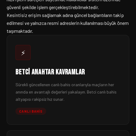
güvenli şekilde işlem gerçekleştirebilmektedir.
Kesintisiz erişim sağlamak adına güncel bağlantıların takip
edilmesi ve yalnızca resmi adreslerin kullanılması büyük önem
taşımaktadır.
⚡
Betci Anahtar Kavramlar
Sürekli güncellenen canlı bahis oranlarıyla maçların her
anında en avantajlı değerleri yakalayın. Betci canlı bahis
altyapısı rakipsiz hız sunar.
CANLI BAHIS