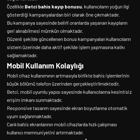
Özellikle
Betci bahis kayıp bonusu
, kullanıcıların yoğun ilgi
gösterdiği kampanyalardan biri olarak öne çıkmaktadır.
Bu kampanya sayesinde belirli oranlarda yaşanan kayıpların
geri alınabilmesi mümkün olmaktadır.
Düzenli şekilde güncellenen bonus kampanyaları kullanıcıların
sistem üzerinde daha aktif şekilde işlem yapmasına katkı
sağlamaktadır.
Mobil Kullanım Kolaylığı
Mobil cihaz kullanımının artmasıyla birlikte bahis işlemlerinin
büyük bölümü telefon üzerinden gerçekleştirilmektedir.
Betci, mobil uyumlu yapısı sayesinde kullanıcılarına kesintisiz
erişim imkanı sunmaktadır.
Responsive tasarım sayesinde ekran boyutlarına otomatik
uyum sağlanmaktadır.
Canlı bahis ekranlarının mobil cihazlarda hızlı çalışması
kullanıcı memnuniyetini artırmaktadır.