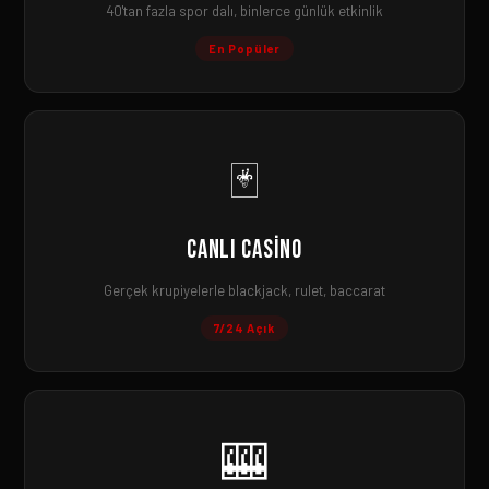
40'tan fazla spor dalı, binlerce günlük etkinlik
En Popüler
🃏
Canlı Casino
Gerçek krupiyelerle blackjack, rulet, baccarat
7/24 Açık
🎰