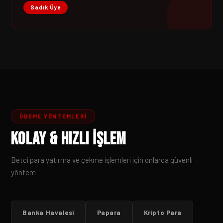
Sadık Üye
ÖDEME YÖNTEMLERI
Kolay & Hızlı İşlem
Betci para yatırma ve çekme işlemleri için onlarca güvenli
yöntem
Banka Havalesi
Papara
Kripto Para