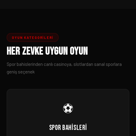
OYUN KATEGORILERI
Her Zevke Uygun Oyun
Spor bahislerinden canlı casinoya, slotlardan sanal sporlara
geniş seçenek
⚽
Spor Bahisleri