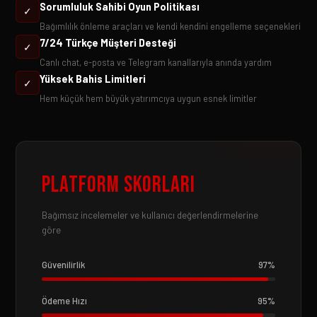
Sorumluluk Sahibi Oyun Politikası
✓
Bağımlılık önleme araçları ve kendi kendini engelleme seçenekleri
7/24 Türkçe Müşteri Desteği
✓
Canlı chat, e-posta ve Telegram kanallarıyla anında yardım
Yüksek Bahis Limitleri
✓
Hem küçük hem büyük yatırımcıya uygun esnek limitler
Platform Skorları
Bağımsız incelemeler ve kullanıcı değerlendirmelerine
göre
Güvenilirlik
97%
Ödeme Hızı
95%