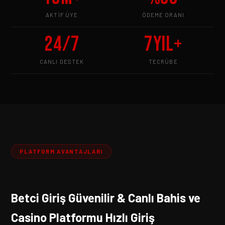
AKTIF ÜYE
ÖDEME ORANI
24/7
7yıl+
CANLI DESTEK
TECRÜBE
PLATFORM AVANTAJLARI
Betci Giriş Güvenilir & Canlı Bahis ve
Casino Platformu Hızlı Giriş