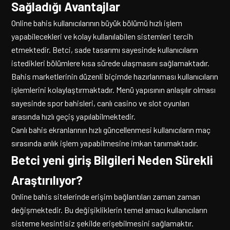
Sağladığı Avantajlar
Online bahis kullanıcılarının büyük bölümü hızlı işlem
yapabilecekleri ve kolay kullanılabilen sistemleri tercih
etmektedir. Betci, sade tasarımı sayesinde kullanıcıların
istedikleri bölümlere kısa sürede ulaşmasını sağlamaktadır.
Bahis marketlerinin düzenli biçimde hazırlanması kullanıcıların
işlemlerini kolaylaştırmaktadır. Menü yapısının anlaşılır olması
sayesinde spor bahisleri, canlı casino ve slot oyunları
arasında hızlı geçiş yapılabilmektedir.
Canlı bahis ekranlarının hızlı güncellenmesi kullanıcıların maç
sırasında anlık işlem yapabilmesine imkan tanımaktadır.
Betci yeni giriş
Bilgileri Neden Sürekli
Araştırılıyor?
Online bahis sitelerinde erişim bağlantıları zaman zaman
değişmektedir. Bu değişikliklerin temel amacı kullanıcıların
sisteme kesintisiz şekilde erişebilmesini sağlamaktır.