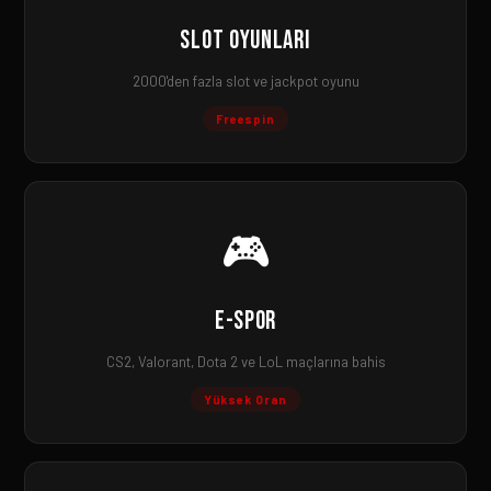
Slot Oyunları
2000'den fazla slot ve jackpot oyunu
Freespin
🎮
E-Spor
CS2, Valorant, Dota 2 ve LoL maçlarına bahis
Yüksek Oran