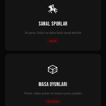
🏇
Sanal Sporlar
At yarışı, futbol ve daha fazla sanal etkinlik
Anlık
🎲
Masa Oyunları
Poker, video poker ve masa oyunu çeşitleri
Strateji