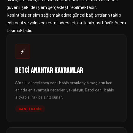
güvenli şekilde işlem gerçekleştirebilmektedir.
Kesintisiz erişim sağlamak adına güncel bağlantıların takip
edilmesi ve yalnızca resmi adreslerin kullanılması büyük önem
taşımaktadır.
⚡
Betci Anahtar Kavramlar
Sürekli güncellenen canlı bahis oranlarıyla maçların her
anında en avantajlı değerleri yakalayın. Betci canlı bahis
altyapısı rakipsiz hız sunar.
CANLI BAHIS