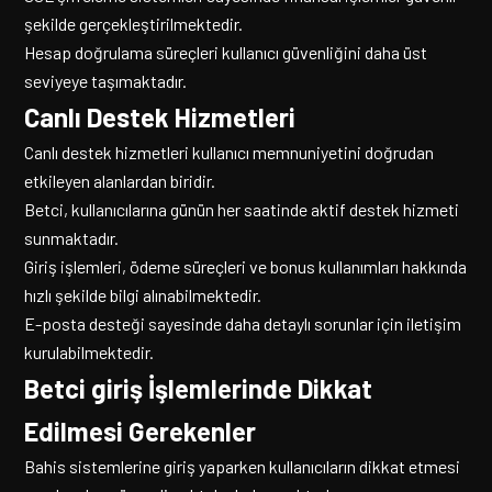
şekilde gerçekleştirilmektedir.
Hesap doğrulama süreçleri kullanıcı güvenliğini daha üst
seviyeye taşımaktadır.
Canlı Destek Hizmetleri
Canlı destek hizmetleri kullanıcı memnuniyetini doğrudan
etkileyen alanlardan biridir.
Betci, kullanıcılarına günün her saatinde aktif destek hizmeti
sunmaktadır.
Giriş işlemleri, ödeme süreçleri ve bonus kullanımları hakkında
hızlı şekilde bilgi alınabilmektedir.
E-posta desteği sayesinde daha detaylı sorunlar için iletişim
kurulabilmektedir.
Betci giriş
İşlemlerinde Dikkat
Edilmesi Gerekenler
Bahis sistemlerine giriş yaparken kullanıcıların dikkat etmesi