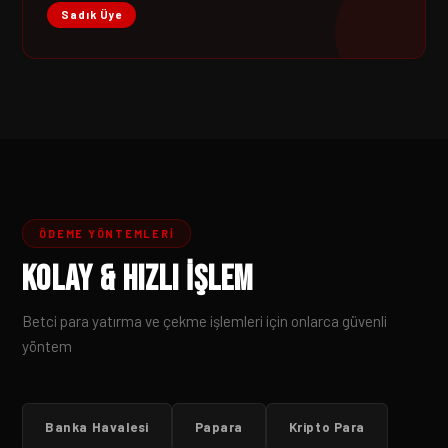
Sadık Üye
ÖDEME YÖNTEMLERI
Kolay & Hızlı İşlem
Betci para yatırma ve çekme işlemleri için onlarca güvenli
yöntem
Banka Havalesi
Papara
Kripto Para