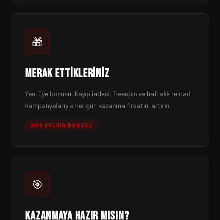
🎁
Merak Ettikleriniz
Yeni üye bonusu, kayıp iadesi, freespin ve haftalık reload
kampanyalarıyla her gün kazanma fırsatını artırın.
HOŞ GELDIN BONUSU
🎯
Kazanmaya Hazır mısın?