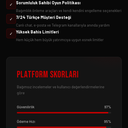
Sorumluluk Sahibi Oyun Politikası
✓
Bağımlılık önleme araçları ve kendi kendini engelleme seçenekleri
7/24 Türkçe Müşteri Desteği
✓
Canlı chat, e-posta ve Telegram kanallarıyla anında yardım
Yüksek Bahis Limitleri
✓
Hem küçük hem büyük yatırımcıya uygun esnek limitler
Platform Skorları
Bağımsız incelemeler ve kullanıcı değerlendirmelerine
göre
Güvenilirlik
97%
Ödeme Hızı
95%