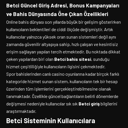
Betci Güncel Giriş Adresi, Bonus Kampanyaları
ve Bahis Dünyasında Öne Çıkan Özellikleri
Online bahis dünyası son yıllarda büyük bir gelişim gösterirken
kullanıcıların beklentileri de ciddi ölçüde değişmiştir. Artık
kullanıcılar yalnızca yüksek oran sunan sistemleri değil aynı
zamanda güvenilir altyapıya sahip, hızlı çalışan ve kesintisiz
erişim sağlayan yapıları tercih etmektedir. Bu noktada dikkat
çeken yapılardan biri olan
Betci bahis sitesi
, sunduğu
hizmet çeşitliliğiyle kullanıcıların ilgisini çekmektedir.
Spor bahislerinden canlı casino oyunlarına kadar birçok farklı
kategoride hizmet sunan sistem, kullanıcıların tek bir hesap
üzerinden tüm işlemlerini gerçekleştirebilmesine olanak
tanımaktadır. Özellikle güncel bağlantıların belirli dönemlerde
değişmesi nedeniyle kullanıcılar sık sık
Betci giriş
bilgilerini
araştırmaktadır.
Betci Sisteminin Kullanıcılara