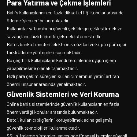
Para Yatırma ve Çekme İşlemleri
Bahis kullanıcılarının en fazla dikkat ettiği konular arasında
ödeme işlemleri bulunmaktadır.
Kullanıcılar yatırımlarını güvenli şekilde gerçekleştirmek ve
kazançlarını hızlı biçimde çekmek istemektedir.
Betci, banka transferi, elektronik cüzdan ve kripto para gibi
farklı ödeme yöntemleri sunmaktadır.
Bu çeşitlilik kullanıcıların kendi tercihlerine uygun işlem
yapabilmesine olanak tanımaktadır.
Hızlı para çekim süreçleri kullanıcı memnuniyetini artıran
önemli unsurlar arasında yer almaktadır.
Güvenlik Sistemleri ve Veri Koruma
Online bahis sistemlerinde güvenlik kullanıcıların en fazla
önem verdiği konular arasında bulunmaktadır.
Betci, kullanıcı bilgilerini koruyabilmek adına gelişmiş
güvenlik teknolojileri kullanmaktadır.
SSL şifreleme sistemleri sayesinde finansal işlemler güvenli