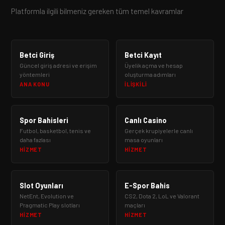
Platformla ilgili bilmeniz gereken tüm temel kavramlar
Betci Giriş
Betci Kayıt
Güncel giriş adresi ve erişim
Üyelik açma ve hesap
yöntemleri
oluşturma adımları
ANA KONU
İLIŞKILI
Spor Bahisleri
Canlı Casino
Futbol, basketbol, tenis ve
Gerçek krupiyelerle canlı
daha fazlası
masa oyunları
HIZMET
HIZMET
Slot Oyunları
E-Spor Bahis
NetEnt, Evolution ve
CS2, Dota 2, LoL ve Valorant
Pragmatic Play slotları
maçları
HIZMET
HIZMET