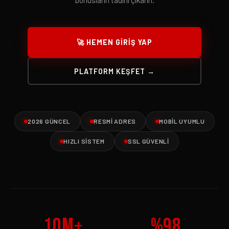
bonusların tadını çıkarın.
🚀 HEMEN GIRIŞ YAP
PLATFORM KEŞFET →
2026 GÜNCEL
RESMI ADRES
MOBIL UYUMLU
HIZLI SISTEM
SSL GÜVENLI
10M+
%98