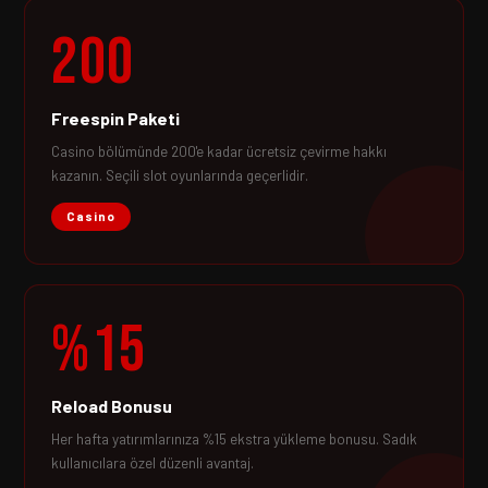
200
Freespin Paketi
Casino bölümünde 200'e kadar ücretsiz çevirme hakkı
kazanın. Seçili slot oyunlarında geçerlidir.
Casino
%15
Reload Bonusu
Her hafta yatırımlarınıza %15 ekstra yükleme bonusu. Sadık
kullanıcılara özel düzenli avantaj.