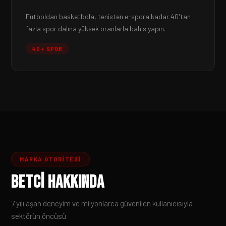
Futboldan basketbola, tenisten e-spora kadar 40'tan
fazla spor dalına yüksek oranlarla bahis yapın.
40+ SPOR
MARKA OTORITESI
Betci Hakkında
7 yılı aşan deneyim ve milyonlarca güvenilen kullanıcısıyla
sektörün öncüsü