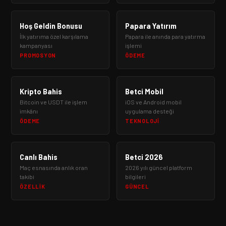
Hoş Geldin Bonusu
Papara Yatırım
İlk yatırıma özel karşılama
Papara ile anında para yatırma
kampanyası
işlemi
PROMOSYON
ÖDEME
Kripto Bahis
Betci Mobil
Bitcoin ve USDT ile işlem
iOS ve Android mobil
imkânı
uygulama desteği
ÖDEME
TEKNOLOJI
Canlı Bahis
Betci 2026
Maç esnasında anlık oran
2026 yılı güncel platform
takibi
bilgileri
ÖZELLIK
GÜNCEL