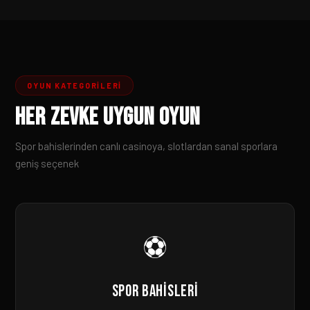
OYUN KATEGORILERI
Her Zevke Uygun Oyun
Spor bahislerinden canlı casinoya, slotlardan sanal sporlara
geniş seçenek
⚽
Spor Bahisleri