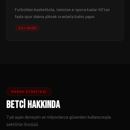
Futboldan basketbola, tenisten e-spora kadar 40'tan
fazla spor dalına yüksek oranlarla bahis yapın.
40+ SPOR
MARKA OTORITESI
Betci Hakkında
7 yılı aşan deneyim ve milyonlarca güvenilen kullanıcısıyla
sektörün öncüsü