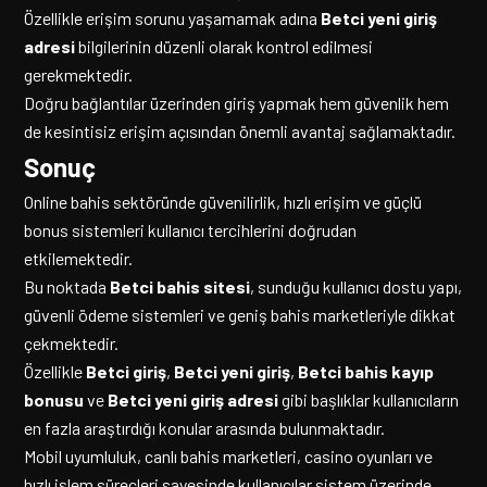
Özellikle erişim sorunu yaşamamak adına
Betci yeni giriş
adresi
bilgilerinin düzenli olarak kontrol edilmesi
gerekmektedir.
Doğru bağlantılar üzerinden giriş yapmak hem güvenlik hem
de kesintisiz erişim açısından önemli avantaj sağlamaktadır.
Sonuç
Online bahis sektöründe güvenilirlik, hızlı erişim ve güçlü
bonus sistemleri kullanıcı tercihlerini doğrudan
etkilemektedir.
Bu noktada
Betci bahis sitesi
, sunduğu kullanıcı dostu yapı,
güvenli ödeme sistemleri ve geniş bahis marketleriyle dikkat
çekmektedir.
Özellikle
Betci giriş
,
Betci yeni giriş
,
Betci bahis kayıp
bonusu
ve
Betci yeni giriş adresi
gibi başlıklar kullanıcıların
en fazla araştırdığı konular arasında bulunmaktadır.
Mobil uyumluluk, canlı bahis marketleri, casino oyunları ve
hızlı işlem süreçleri sayesinde kullanıcılar sistem üzerinde