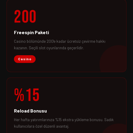
200
Freespin Paketi
Casino bölümünde 200'e kadar ücretsiz çevirme hakkı
kazanın. Seçili slot oyunlarında geçerlidir.
Casino
%15
Reload Bonusu
Her hafta yatırımlarınıza %15 ekstra yükleme bonusu. Sadık
kullanıcılara özel düzenli avantaj.