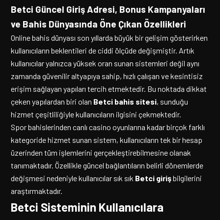
Betci Güncel Giriş Adresi, Bonus Kampanyaları
ve Bahis Dünyasında Öne Çıkan Özellikleri
Online bahis dünyası son yıllarda büyük bir gelişim gösterirken
kullanıcıların beklentileri de ciddi ölçüde değişmiştir. Artık
kullanıcılar yalnızca yüksek oran sunan sistemleri değil aynı
zamanda güvenilir altyapıya sahip, hızlı çalışan ve kesintisiz
erişim sağlayan yapıları tercih etmektedir. Bu noktada dikkat
çeken yapılardan biri olan
Betci bahis sitesi
, sunduğu
hizmet çeşitliliğiyle kullanıcıların ilgisini çekmektedir.
Spor bahislerinden canlı casino oyunlarına kadar birçok farklı
kategoride hizmet sunan sistem, kullanıcıların tek bir hesap
üzerinden tüm işlemlerini gerçekleştirebilmesine olanak
tanımaktadır. Özellikle güncel bağlantıların belirli dönemlerde
değişmesi nedeniyle kullanıcılar sık sık
Betci giriş
bilgilerini
araştırmaktadır.
Betci Sisteminin Kullanıcılara