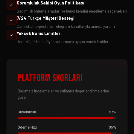
Sorumluluk Sahibi Oyun Politikası
✓
Bağımlılık önleme araçları ve kendi kendini engelleme seçenekleri
7/24 Türkçe Müşteri Desteği
✓
Canlı chat, e-posta ve Telegram kanallarıyla anında yardım
Yüksek Bahis Limitleri
✓
Hem küçük hem büyük yatırımcıya uygun esnek limitler
Platform Skorları
Bağımsız incelemeler ve kullanıcı değerlendirmelerine
göre
Güvenilirlik
97%
Ödeme Hızı
95%