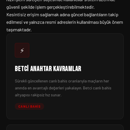
güvenli şekilde işlem gerçekleştirebilmektedir.
Kesintisiz erişim sağlamak adına güncel bağlantıların takip
edilmesi ve yalnızca resmi adreslerin kullanılması büyük önem
taşımaktadır.
⚡
Betci Anahtar Kavramlar
Sürekli güncellenen canlı bahis oranlarıyla maçların her
anında en avantajlı değerleri yakalayın. Betci canlı bahis
altyapısı rakipsiz hız sunar.
CANLI BAHIS