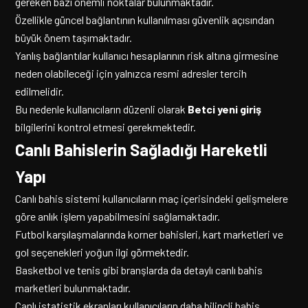
gereken bazı önemli noktalar bulunmaktadır.
Özellikle güncel bağlantının kullanılması güvenlik açısından
büyük önem taşımaktadır.
Yanlış bağlantılar kullanıcı hesaplarının risk altına girmesine
neden olabileceği için yalnızca resmi adresler tercih
edilmelidir.
Bu nedenle kullanıcıların düzenli olarak
Betci yeni giriş
bilgilerini kontrol etmesi gerekmektedir.
Canlı Bahislerin Sağladığı Hareketli
Yapı
Canlı bahis sistemi kullanıcıların maç içerisindeki gelişmelere
göre anlık işlem yapabilmesini sağlamaktadır.
Futbol karşılaşmalarında korner bahisleri, kart marketleri ve
gol seçenekleri yoğun ilgi görmektedir.
Basketbol ve tenis gibi branşlarda da detaylı canlı bahis
marketleri bulunmaktadır.
Canlı istatistik ekranları kullanıcıların daha bilinçli bahis