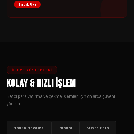
Sadık Üye
ÖDEME YÖNTEMLERI
Kolay & Hızlı İşlem
Betci para yatırma ve çekme işlemleri için onlarca güvenli
yöntem
Banka Havalesi
Papara
Kripto Para