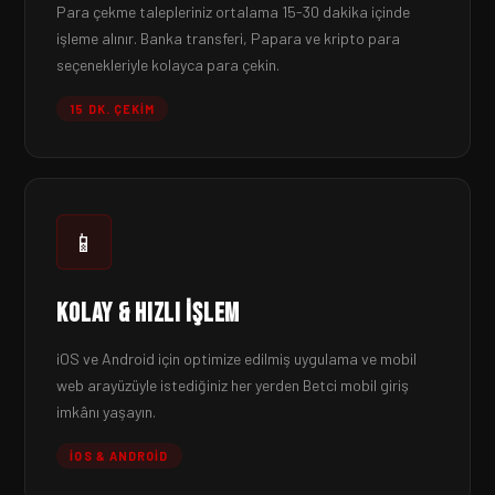
Para çekme talepleriniz ortalama 15-30 dakika içinde
işleme alınır. Banka transferi, Papara ve kripto para
seçenekleriyle kolayca para çekin.
15 DK. ÇEKIM
📱
Kolay & Hızlı İşlem
iOS ve Android için optimize edilmiş uygulama ve mobil
web arayüzüyle istediğiniz her yerden Betci mobil giriş
imkânı yaşayın.
IOS & ANDROID