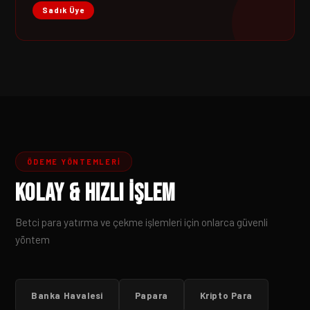
Sadık Üye
ÖDEME YÖNTEMLERI
Kolay & Hızlı İşlem
Betci para yatırma ve çekme işlemleri için onlarca güvenli
yöntem
Banka Havalesi
Papara
Kripto Para