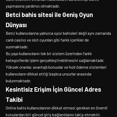
yapmasına yardımcı olmaktadır.
Betci bahis sitesi
ile Geniş Oyun
Dünyası
Betci kullanıcılarına yalnızca spor bahisleri değil aynı zamanda
canlı casino ve slot oyunları gibi farklı içerikler de
sunmaktadır.
Bu yapı kullanıcıların tek bir sistem üzerinden farklı
kategorilerde işlem gerçekleştirebilmesini sağlamaktadır.
Yüksek oranlar, avantajlı bonuslar ve hızlı ödeme sistemleri
kullanıcıların dikkat ettiği başlıca unsurlar arasında
bulunmaktadır.
Kesintisiz Erişim İçin Güncel Adres
Takibi
Online bahis kullanıcılarının dikkat etmesi gereken en önemli
konulardan biri güncel giriş bağlantılarını takip etmektir.