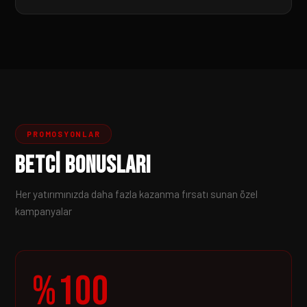
PROMOSYONLAR
Betci Bonusları
Her yatırımınızda daha fazla kazanma fırsatı sunan özel
kampanyalar
%100