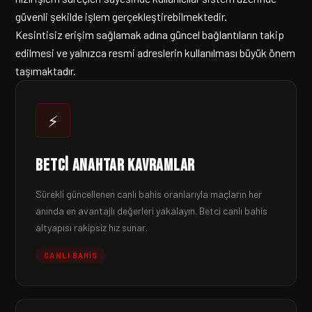
güvenli şekilde işlem gerçekleştirebilmektedir.
Kesintisiz erişim sağlamak adına güncel bağlantıların takip
edilmesi ve yalnızca resmi adreslerin kullanılması büyük önem
taşımaktadır.
⚡
Betci Anahtar Kavramlar
Sürekli güncellenen canlı bahis oranlarıyla maçların her
anında en avantajlı değerleri yakalayın. Betci canlı bahis
altyapısı rakipsiz hız sunar.
CANLI BAHIS