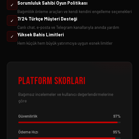
Sorumluluk Sahibi Oyun Politikası
✓
Bağımlılık önleme araçları ve kendi kendini engelleme seçenekleri
7/24 Türkçe Müşteri Desteği
✓
Canlı chat, e-posta ve Telegram kanallarıyla anında yardım
Yüksek Bahis Limitleri
✓
Hem küçük hem büyük yatırımcıya uygun esnek limitler
Platform Skorları
Bağımsız incelemeler ve kullanıcı değerlendirmelerine
göre
Güvenilirlik
97%
Ödeme Hızı
95%