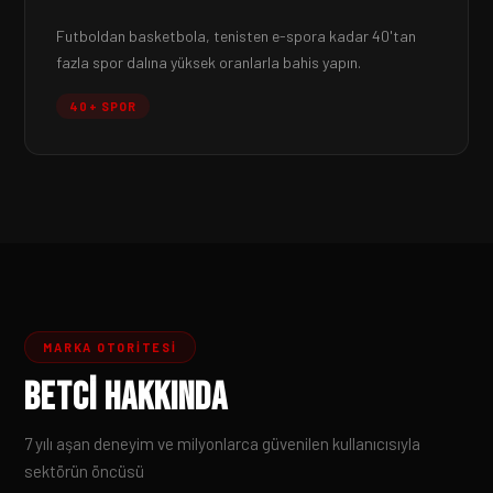
Futboldan basketbola, tenisten e-spora kadar 40'tan
fazla spor dalına yüksek oranlarla bahis yapın.
40+ SPOR
MARKA OTORITESI
Betci Hakkında
7 yılı aşan deneyim ve milyonlarca güvenilen kullanıcısıyla
sektörün öncüsü