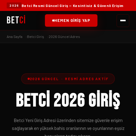
Betci Resmi Güncel Giriş — Kesintisiz & Güvenli Erişim
2026
Bet
Ci
HEMEN GIRIŞ YAP
Ana Sayfa
Betci Giriş
2026 Güncel Adres
2026 GÜNCEL · RESMI ADRES AKTIF
Betci 2026 GİRİŞ
Betci Yeni Giriş Adresi üzerinden sitemize güvenle erişim
sağlayarak en yüksek bahis oranlarının ve oyunlarının eşsiz