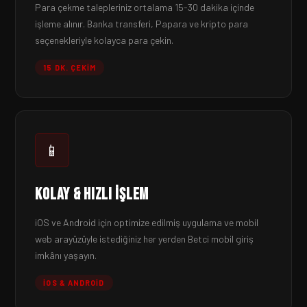
Para çekme talepleriniz ortalama 15-30 dakika içinde
işleme alınır. Banka transferi, Papara ve kripto para
seçenekleriyle kolayca para çekin.
15 DK. ÇEKIM
📱
Kolay & Hızlı İşlem
iOS ve Android için optimize edilmiş uygulama ve mobil
web arayüzüyle istediğiniz her yerden Betci mobil giriş
imkânı yaşayın.
IOS & ANDROID