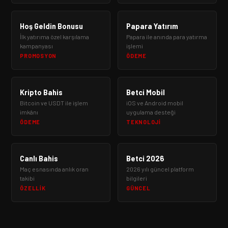
Hoş Geldin Bonusu
Papara Yatırım
İlk yatırıma özel karşılama
Papara ile anında para yatırma
kampanyası
işlemi
PROMOSYON
ÖDEME
Kripto Bahis
Betci Mobil
Bitcoin ve USDT ile işlem
iOS ve Android mobil
imkânı
uygulama desteği
ÖDEME
TEKNOLOJI
Canlı Bahis
Betci 2026
Maç esnasında anlık oran
2026 yılı güncel platform
takibi
bilgileri
ÖZELLIK
GÜNCEL