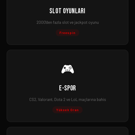
Slot Oyunları
2000'den fazla slot ve jackpot oyunu
Freespin
🎮
E-Spor
CS2, Valorant, Dota 2 ve LoL maçlarına bahis
Yüksek Oran