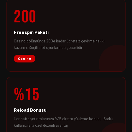
200
Freespin Paketi
Casino bölümünde 200'e kadar ücretsiz çevirme hakkı
kazanın. Seçili slot oyunlarında geçerlidir.
Casino
%15
Reload Bonusu
Her hafta yatırımlarınıza %15 ekstra yükleme bonusu. Sadık
kullanıcılara özel düzenli avantaj.