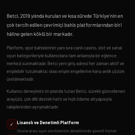
Betci, 2019 yılında kurulan ve kısa sürede Türkiye'nin en
çok tercih edilen çevrimiçi bahis platformlarından biri
hâline gelen köklü bir markadır.
Platform, spor bahislerinin yanı sıra canlı casino, slot ve sanal
oyun kategorileriyle kullanıcılara tam anlamıyla bir eğlence
merkezi sunmaktadır. Betci yeni giriş adresi her zaman aktif ve
erişilebilir tutulmakta; olası erişim engellerine karşı anlık çözüm
üretilmektedir.
Kullanıcı deneyimini ön planda tutan Betci, sürekli güncellenen
arayüzü, çok dilli destek hattı ve hızlı ödeme altyapısıyla
rakiplerinden ayrışmaktadır.
Lisanslı ve Denetimli Platform
✓
Uluslararası oyun otoritelerinin denetiminde güvenli hizmet