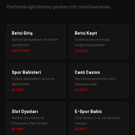
Platformla ilgili bilmeniz gereken tüm temel kavramlar
Betci Giriş
Betci Kayıt
Güncel giriş adresi ve erişim
Üyelik açma ve hesap
yöntemleri
oluşturma adımları
ANA KONU
İLIŞKILI
Spor Bahisleri
Canlı Casino
Futbol, basketbol, tenis ve
Gerçek krupiyelerle canlı
daha fazlası
masa oyunları
HIZMET
HIZMET
Slot Oyunları
E-Spor Bahis
NetEnt, Evolution ve
CS2, Dota 2, LoL ve Valorant
Pragmatic Play slotları
maçları
HIZMET
HIZMET