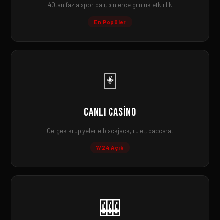
40'tan fazla spor dalı, binlerce günlük etkinlik
En Popüler
🃏
Canlı Casino
Gerçek krupiyelerle blackjack, rulet, baccarat
7/24 Açık
🎰