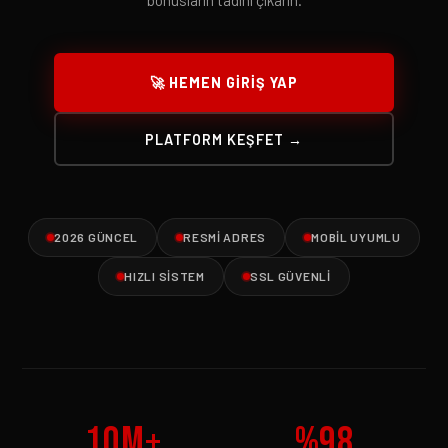
bonusların tadını çıkarın.
🚀 HEMEN GIRIŞ YAP
PLATFORM KEŞFET →
2026 GÜNCEL
RESMI ADRES
MOBIL UYUMLU
HIZLI SISTEM
SSL GÜVENLI
10M+
%98