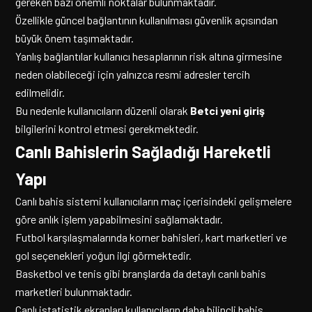
gereken bazı önemli noktalar bulunmaktadır.
Özellikle güncel bağlantının kullanılması güvenlik açısından
büyük önem taşımaktadır.
Yanlış bağlantılar kullanıcı hesaplarının risk altına girmesine
neden olabileceği için yalnızca resmi adresler tercih
edilmelidir.
Bu nedenle kullanıcıların düzenli olarak
Betci yeni giriş
bilgilerini kontrol etmesi gerekmektedir.
Canlı Bahislerin Sağladığı Hareketli
Yapı
Canlı bahis sistemi kullanıcıların maç içerisindeki gelişmelere
göre anlık işlem yapabilmesini sağlamaktadır.
Futbol karşılaşmalarında korner bahisleri, kart marketleri ve
gol seçenekleri yoğun ilgi görmektedir.
Basketbol ve tenis gibi branşlarda da detaylı canlı bahis
marketleri bulunmaktadır.
Canlı istatistik ekranları kullanıcıların daha bilinçli bahis