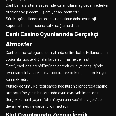
Canlı bahis sistemi sayesinde kullanıcılar maç devam ederken
oranları takip ederek işlem yapabilmektedir.
Sürekli güncellenen oranlar kullanıcıların daha avantajlı
kuponlar hazırlamasına katkı sağlamaktadır.
Canlı Casino Oyunlarında Gerçekçi
Atmosfer
Canlı casino kategorisi son yıllarda online bahis kullanıcılarının
yoğun ilgi gösterdiği alanlardan biri haline gelmiştir.
Betci, canlı casino bölümünde gerçek krupiyeler eşliğinde
oynanan rulet, blackjack, baccarat ve poker gibi birçok oyun
sunmaktadır.
Yüksek görüntü kalitesi sayesinde kullanıcılar gerçek casino
atmosferine yakın bir ortamda oyun oynayabilmektedir.
Gerçek zamanlı yayın sistemi oyunların kesintisiz şekilde
devam etmesine yardımcı olmaktadır.
Slot Oyunlarında Zengin İçerik