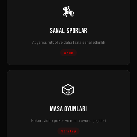
🏇
Sanal Sporlar
At yarışı, futbol ve daha fazla sanal etkinlik
Anlık
🎲
Masa Oyunları
Poker, video poker ve masa oyunu çeşitleri
Strateji