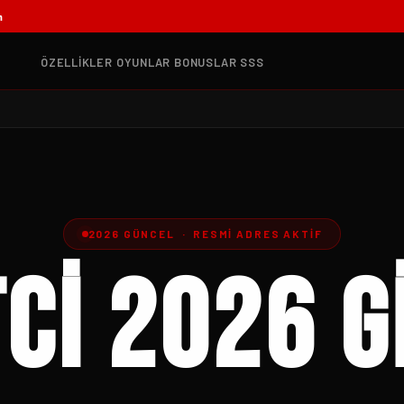
m
ÖZELLIKLER
OYUNLAR
BONUSLAR
SSS
2026 GÜNCEL · RESMI ADRES AKTIF
ci 2026 G