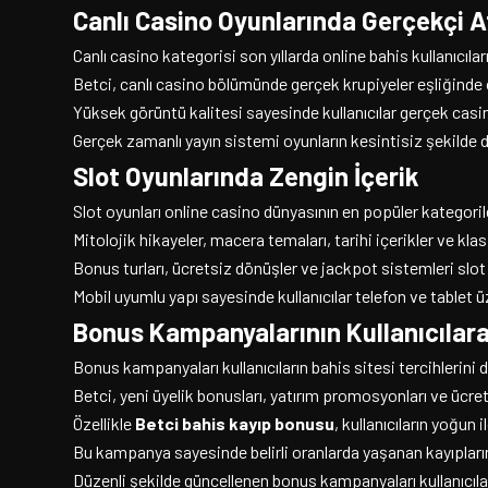
Canlı Casino Oyunlarında Gerçekçi 
Canlı casino kategorisi son yıllarda online bahis kullanıcılar
Betci, canlı casino bölümünde gerçek krupiyeler eşliğinde
Yüksek görüntü kalitesi sayesinde kullanıcılar gerçek cas
Gerçek zamanlı yayın sistemi oyunların kesintisiz şekilde
Slot Oyunlarında Zengin İçerik
Slot oyunları online casino dünyasının en popüler kategorile
Mitolojik hikayeler, macera temaları, tarihi içerikler ve klas
Bonus turları, ücretsiz dönüşler ve jackpot sistemleri slo
Mobil uyumlu yapı sayesinde kullanıcılar telefon ve tablet 
Bonus Kampanyalarının Kullanıcılara
Bonus kampanyaları kullanıcıların bahis sitesi tercihlerin
Betci, yeni üyelik bonusları, yatırım promosyonları ve ücrets
Özellikle
Betci bahis kayıp bonusu
, kullanıcıların yoğun
Bu kampanya sayesinde belirli oranlarda yaşanan kayıpları
Düzenli şekilde güncellenen bonus kampanyaları kullanıcıl