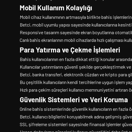
Mobil Kullanım Kolaylığı
Mobil cihaz kullanımının artmasıyla birlikte bahis işlemler
Betci, mobil uyumlu yapısı sayesinde kullanıcılarına kesin
Responsive tasarım sayesinde ekran boyutlarına otomati
Canlı bahis ekranlarının mobil cihazlarda hızlı çalışması ku
Para Yatırma ve Çekme İşlemleri
Bahis kullanıcılarının en fazla dikkat ettiği konular arasın
Kullanıcılar yatırımlarını güvenli şekilde gerçekleştirmek v
Betci, banka transferi, elektronik cüzdan ve kripto para g
Bu çeşitlilik kullanıcıların kendi tercihlerine uygun işlem 
Hızlı para çekim süreçleri kullanıcı memnuniyetini artıran 
Güvenlik Sistemleri ve Veri Koruma
Online bahis sistemlerinde güvenlik kullanıcıların en fazla
Betci, kullanıcı bilgilerini koruyabilmek adına gelişmiş güve
SSL şifreleme sistemleri sayesinde finansal işlemler güven
Hesap doğrulama süreçleri kullanıcı güvenliğini daha üst s