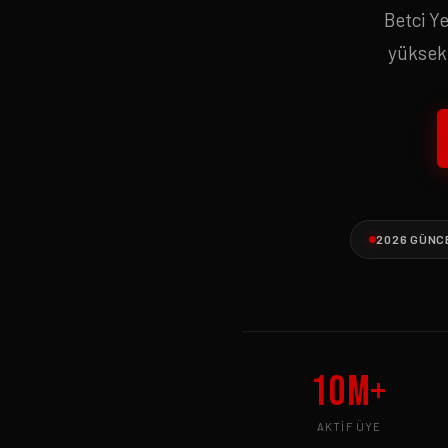
Betci Y
yüksek 
2026 GÜNC
10M+
AKTIF ÜYE