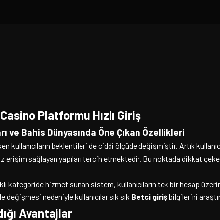
 Casino Platformu Hızlı Giriş
rı ve Bahis Dünyasında Öne Çıkan Özellikleri
en kullanıcıların beklentileri de ciddi ölçüde değişmiştir. Artık kullan
siz erişim sağlayan yapıları tercih etmektedir. Bu noktada dikkat çeke
rklı kategoride hizmet sunan sistem, kullanıcıların tek bir hesap üzer
de değişmesi nedeniyle kullanıcılar sık sık
Betci giriş
bilgilerini araşt
dığı Avantajlar