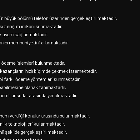
inin büyük bölümü telefon üzerinden gerçekleştirilmektedir.
tisiz erişim imkanı sunmaktadır.
k uyum sağlanmaktadır.
llanıcı memnuniyetini artırmaktadır.
da ödeme işlemleri bulunmaktadır.
e kazançlarını hızlı biçimde çekmek istemektedir.
ibi farklı ödeme yöntemleri sunmaktadır.
yapabilmesine olanak tanımaktadır.
önemli unsurlar arasında yer almaktadır.
 önem verdiği konular arasında bulunmaktadır.
nlik teknolojileri kullanmaktadır.
li şekilde gerçekleştirilmektedir.
eviyeye taşımaktadır.