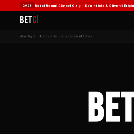
Betci Resmi Güncel Giriş — Kesintisiz & Güvenli Erişi
2026
Bet
Ci
Ana Sayfa
Betci Giriş
2026 Güncel Adres
Bet