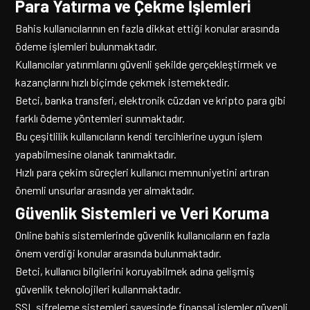
Para Yatırma ve Çekme İşlemleri
Bahis kullanıcılarının en fazla dikkat ettiği konular arasında
ödeme işlemleri bulunmaktadır.
Kullanıcılar yatırımlarını güvenli şekilde gerçekleştirmek ve
kazançlarını hızlı biçimde çekmek istemektedir.
Betci, banka transferi, elektronik cüzdan ve kripto para gibi
farklı ödeme yöntemleri sunmaktadır.
Bu çeşitlilik kullanıcıların kendi tercihlerine uygun işlem
yapabilmesine olanak tanımaktadır.
Hızlı para çekim süreçleri kullanıcı memnuniyetini artıran
önemli unsurlar arasında yer almaktadır.
Güvenlik Sistemleri ve Veri Koruma
Online bahis sistemlerinde güvenlik kullanıcıların en fazla
önem verdiği konular arasında bulunmaktadır.
Betci, kullanıcı bilgilerini koruyabilmek adına gelişmiş
güvenlik teknolojileri kullanmaktadır.
SSL şifreleme sistemleri sayesinde finansal işlemler güvenli