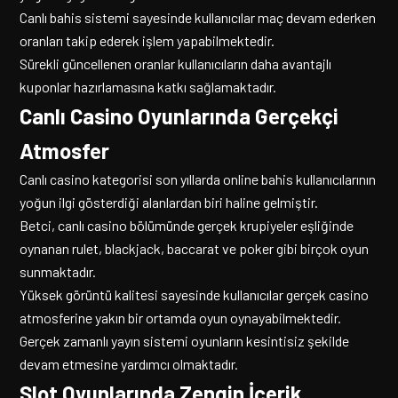
Canlı bahis sistemi sayesinde kullanıcılar maç devam ederken
oranları takip ederek işlem yapabilmektedir.
Sürekli güncellenen oranlar kullanıcıların daha avantajlı
kuponlar hazırlamasına katkı sağlamaktadır.
Canlı Casino Oyunlarında Gerçekçi
Atmosfer
Canlı casino kategorisi son yıllarda online bahis kullanıcılarının
yoğun ilgi gösterdiği alanlardan biri haline gelmiştir.
Betci, canlı casino bölümünde gerçek krupiyeler eşliğinde
oynanan rulet, blackjack, baccarat ve poker gibi birçok oyun
sunmaktadır.
Yüksek görüntü kalitesi sayesinde kullanıcılar gerçek casino
atmosferine yakın bir ortamda oyun oynayabilmektedir.
Gerçek zamanlı yayın sistemi oyunların kesintisiz şekilde
devam etmesine yardımcı olmaktadır.
Slot Oyunlarında Zengin İçerik