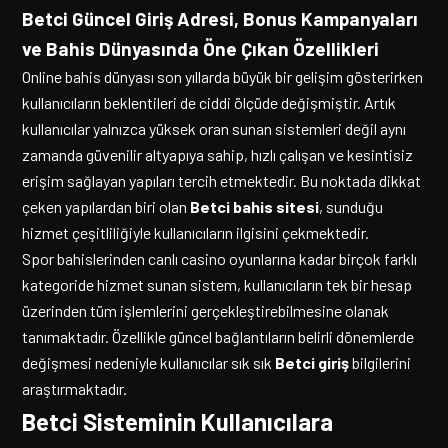
Betci Güncel Giriş Adresi, Bonus Kampanyaları
ve Bahis Dünyasında Öne Çıkan Özellikleri
Online bahis dünyası son yıllarda büyük bir gelişim gösterirken
kullanıcıların beklentileri de ciddi ölçüde değişmiştir. Artık
kullanıcılar yalnızca yüksek oran sunan sistemleri değil aynı
zamanda güvenilir altyapıya sahip, hızlı çalışan ve kesintisiz
erişim sağlayan yapıları tercih etmektedir. Bu noktada dikkat
çeken yapılardan biri olan
Betci bahis sitesi
, sunduğu
hizmet çeşitliliğiyle kullanıcıların ilgisini çekmektedir.
Spor bahislerinden canlı casino oyunlarına kadar birçok farklı
kategoride hizmet sunan sistem, kullanıcıların tek bir hesap
üzerinden tüm işlemlerini gerçekleştirebilmesine olanak
tanımaktadır. Özellikle güncel bağlantıların belirli dönemlerde
değişmesi nedeniyle kullanıcılar sık sık
Betci giriş
bilgilerini
araştırmaktadır.
Betci Sisteminin Kullanıcılara