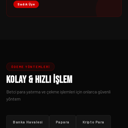
Sadık Üye
ÖDEME YÖNTEMLERI
Kolay & Hızlı İşlem
Betci para yatırma ve çekme işlemleri için onlarca güvenli
yöntem
Banka Havalesi
Papara
Kripto Para