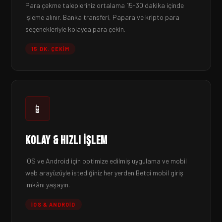
Para çekme talepleriniz ortalama 15-30 dakika içinde
işleme alınır. Banka transferi, Papara ve kripto para
seçenekleriyle kolayca para çekin.
15 DK. ÇEKIM
📱
Kolay & Hızlı İşlem
iOS ve Android için optimize edilmiş uygulama ve mobil
web arayüzüyle istediğiniz her yerden Betci mobil giriş
imkânı yaşayın.
IOS & ANDROID