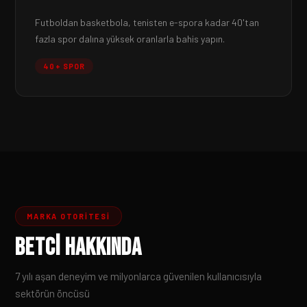
Futboldan basketbola, tenisten e-spora kadar 40'tan
fazla spor dalına yüksek oranlarla bahis yapın.
40+ SPOR
MARKA OTORITESI
Betci Hakkında
7 yılı aşan deneyim ve milyonlarca güvenilen kullanıcısıyla
sektörün öncüsü