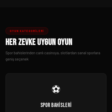
OYUN KATEGORILERI
Her Zevke Uygun Oyun
Spor bahislerinden canlı casinoya, slotlardan sanal sporlara
geniş seçenek
⚽
Spor Bahisleri