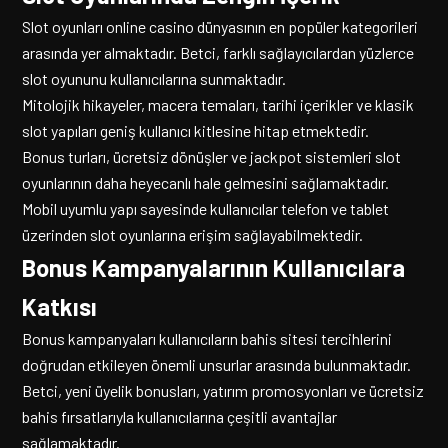
Slot oyunları online casino dünyasının en popüler kategorileri
arasında yer almaktadır. Betci, farklı sağlayıcılardan yüzlerce
slot oyununu kullanıcılarına sunmaktadır.
Mitolojik hikayeler, macera temaları, tarihi içerikler ve klasik
slot yapıları geniş kullanıcı kitlesine hitap etmektedir.
Bonus turları, ücretsiz dönüşler ve jackpot sistemleri slot
oyunlarının daha heyecanlı hale gelmesini sağlamaktadır.
Mobil uyumlu yapı sayesinde kullanıcılar telefon ve tablet
üzerinden slot oyunlarına erişim sağlayabilmektedir.
Bonus Kampanyalarının Kullanıcılara
Katkısı
Bonus kampanyaları kullanıcıların bahis sitesi tercihlerini
doğrudan etkileyen önemli unsurlar arasında bulunmaktadır.
Betci, yeni üyelik bonusları, yatırım promosyonları ve ücretsiz
bahis fırsatlarıyla kullanıcılarına çeşitli avantajlar
sağlamaktadır.