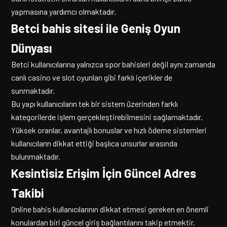
yapmasına yardımcı olmaktadır.
Betci bahis sitesi
ile Geniş Oyun
Dünyası
Betci kullanıcılarına yalnızca spor bahisleri değil aynı zamanda
canlı casino ve slot oyunları gibi farklı içerikler de
sunmaktadır.
Bu yapı kullanıcıların tek bir sistem üzerinden farklı
kategorilerde işlem gerçekleştirebilmesini sağlamaktadır.
Yüksek oranlar, avantajlı bonuslar ve hızlı ödeme sistemleri
kullanıcıların dikkat ettiği başlıca unsurlar arasında
bulunmaktadır.
Kesintisiz Erişim İçin Güncel Adres
Takibi
Online bahis kullanıcılarının dikkat etmesi gereken en önemli
konulardan biri güncel giriş bağlantılarını takip etmektir.