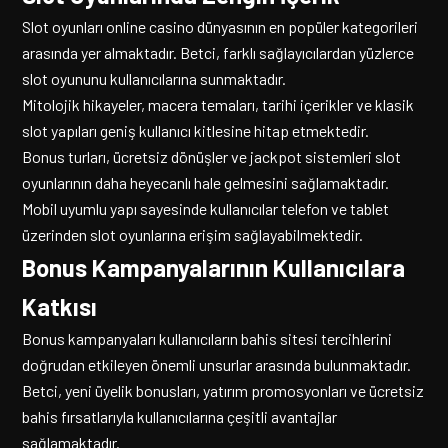
Slot oyunları online casino dünyasının en popüler kategorileri
arasında yer almaktadır. Betci, farklı sağlayıcılardan yüzlerce
slot oyununu kullanıcılarına sunmaktadır.
Mitolojik hikayeler, macera temaları, tarihi içerikler ve klasik
slot yapıları geniş kullanıcı kitlesine hitap etmektedir.
Bonus turları, ücretsiz dönüşler ve jackpot sistemleri slot
oyunlarının daha heyecanlı hale gelmesini sağlamaktadır.
Mobil uyumlu yapı sayesinde kullanıcılar telefon ve tablet
üzerinden slot oyunlarına erişim sağlayabilmektedir.
Bonus Kampanyalarının Kullanıcılara
Katkısı
Bonus kampanyaları kullanıcıların bahis sitesi tercihlerini
doğrudan etkileyen önemli unsurlar arasında bulunmaktadır.
Betci, yeni üyelik bonusları, yatırım promosyonları ve ücretsiz
bahis fırsatlarıyla kullanıcılarına çeşitli avantajlar
sağlamaktadır.