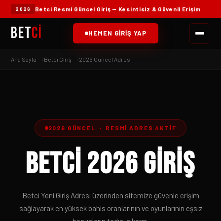
Betci Resmi Güncel Giriş — Kesintisiz & Güvenli Erişim
2026
Bet
Ci
HEMEN GIRIŞ YAP
Ana Sayfa
Betci Giriş
2026 Güncel Adres
2026 GÜNCEL · RESMI ADRES AKTIF
Betci 2026 GİRİŞ
Betci Yeni Giriş Adresi üzerinden sitemize güvenle erişim
sağlayarak en yüksek bahis oranlarının ve oyunlarının eşsiz