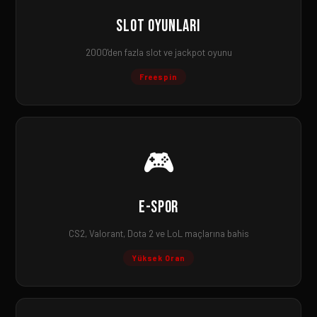
Slot Oyunları
2000'den fazla slot ve jackpot oyunu
Freespin
🎮
E-Spor
CS2, Valorant, Dota 2 ve LoL maçlarına bahis
Yüksek Oran