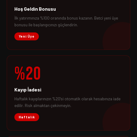
Hoş Geldin Bonusu
İlk yatırımınıza %100 oranında bonus kazanın. Betci yeni üye
bonusu ile başlangıcınızı güçlendirin.
Yeni Üye
%20
Kayıp İadesi
Haftalık kayıplarınızın %20'si otomatik olarak hesabınıza iade
edilir. Risk almaktan çekinmeyin.
Haftalık