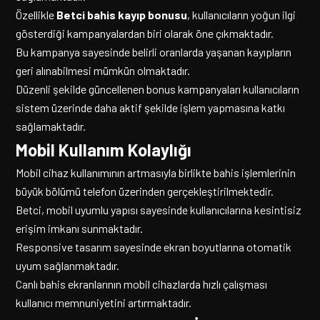
Özellikle
Betci bahis kayıp bonusu
, kullanıcıların yoğun ilgi
gösterdiği kampanyalardan biri olarak öne çıkmaktadır.
Bu kampanya sayesinde belirli oranlarda yaşanan kayıpların
geri alınabilmesi mümkün olmaktadır.
Düzenli şekilde güncellenen bonus kampanyaları kullanıcıların
sistem üzerinde daha aktif şekilde işlem yapmasına katkı
sağlamaktadır.
Mobil Kullanım Kolaylığı
Mobil cihaz kullanımının artmasıyla birlikte bahis işlemlerinin
büyük bölümü telefon üzerinden gerçekleştirilmektedir.
Betci, mobil uyumlu yapısı sayesinde kullanıcılarına kesintisiz
erişim imkanı sunmaktadır.
Responsive tasarım sayesinde ekran boyutlarına otomatik
uyum sağlanmaktadır.
Canlı bahis ekranlarının mobil cihazlarda hızlı çalışması
kullanıcı memnuniyetini artırmaktadır.