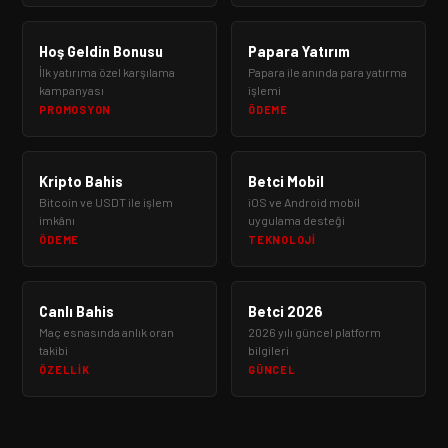
Hoş Geldin Bonusu
Papara Yatırım
İlk yatırıma özel karşılama
Papara ile anında para yatırma
kampanyası
işlemi
PROMOSYON
ÖDEME
Kripto Bahis
Betci Mobil
Bitcoin ve USDT ile işlem
iOS ve Android mobil
imkânı
uygulama desteği
ÖDEME
TEKNOLOJI
Canlı Bahis
Betci 2026
Maç esnasında anlık oran
2026 yılı güncel platform
takibi
bilgileri
ÖZELLIK
GÜNCEL