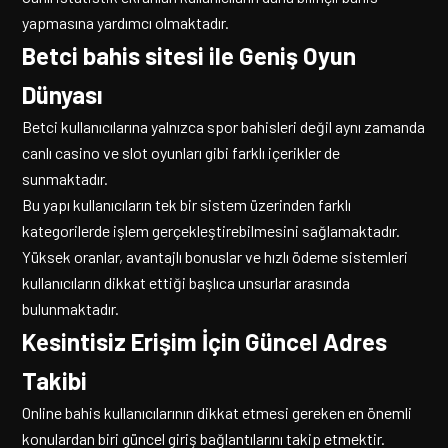
yapmasına yardımcı olmaktadır.
Betci bahis sitesi
ile Geniş Oyun
Dünyası
Betci kullanıcılarına yalnızca spor bahisleri değil aynı zamanda
canlı casino ve slot oyunları gibi farklı içerikler de
sunmaktadır.
Bu yapı kullanıcıların tek bir sistem üzerinden farklı
kategorilerde işlem gerçekleştirebilmesini sağlamaktadır.
Yüksek oranlar, avantajlı bonuslar ve hızlı ödeme sistemleri
kullanıcıların dikkat ettiği başlıca unsurlar arasında
bulunmaktadır.
Kesintisiz Erişim İçin Güncel Adres
Takibi
Online bahis kullanıcılarının dikkat etmesi gereken en önemli
konulardan biri güncel giriş bağlantılarını takip etmektir.