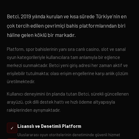
Betci, 2019 yılında kurulan ve kısa sürede Türkiye'nin en
çok tercih edilen çevrimiçi bahis platformlarından biri
hâline gelen köklü bir markadır.
Platform, spor bahislerinin yanı sıra canlı casino, slot ve sanal
oyun kategorileriyle kullanıcılara tam anlamıyla bir eğlence
merkezi sunmaktadır. Betci yeni giriş adresi her zaman aktif ve
erişilebilir tutulmakta; olası erişim engellerine karşı anlık çözüm
üretilmektedir.
Kullanıcı deneyimini ön planda tutan Betci, sürekli güncellenen
arayüzü, çok dilli destek hattı ve hızlı ödeme altyapısıyla
rakiplerinden ayrışmaktadır.
Lisanslı ve Denetimli Platform
✓
Uluslararası oyun otoritelerinin denetiminde güvenli hizmet