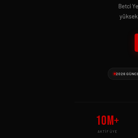
Betci Y
yüksek 
2026 GÜNC
10M+
AKTIF ÜYE