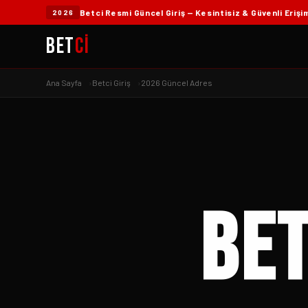
Betci Resmi Güncel Giriş — Kesintisiz & Güvenli Erişi
2026
Bet
Ci
Ana Sayfa
Betci Giriş
2026 Güncel Adres
Bet