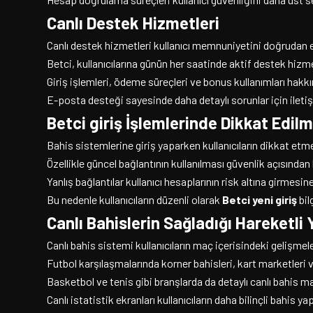
Canlı Destek Hizmetleri
Canlı destek hizmetleri kullanıcı memnuniyetini doğrudan et
Betci, kullanıcılarına günün her saatinde aktif destek hiz
Giriş işlemleri, ödeme süreçleri ve bonus kullanımları hakkın
E-posta desteği sayesinde daha detaylı sorunlar için ileti
Betci giriş
İşlemlerinde Dikkat Edilm
Bahis sistemlerine giriş yaparken kullanıcıların dikkat et
Özellikle güncel bağlantının kullanılması güvenlik açısınd
Yanlış bağlantılar kullanıcı hesaplarının risk altına girmesin
Bu nedenle kullanıcıların düzenli olarak
Betci yeni giriş
bil
Canlı Bahislerin Sağladığı Hareketli 
Canlı bahis sistemi kullanıcıların maç içerisindeki gelişme
Futbol karşılaşmalarında korner bahisleri, kart marketleri 
Basketbol ve tenis gibi branşlarda da detaylı canlı bahis m
Canlı istatistik ekranları kullanıcıların daha bilinçli bahis