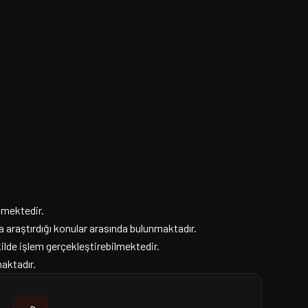
kmektedir.
zla araştırdığı konular arasında bulunmaktadır.
kilde işlem gerçekleştirebilmektedir.
aktadır.