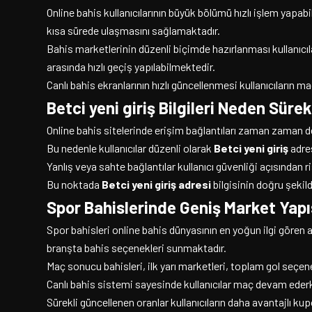
Online bahis kullanıcılarının büyük bölümü hızlı işlem yapabi
kısa sürede ulaşmasını sağlamaktadır.
Bahis marketlerinin düzenli biçimde hazırlanması kullanıcıla
arasında hızlı geçiş yapılabilmektedir.
Canlı bahis ekranlarının hızlı güncellenmesi kullanıcıların 
Betci yeni giriş
Bilgileri Neden Sürekl
Online bahis sitelerinde erişim bağlantıları zaman zaman d
Bu nedenle kullanıcılar düzenli olarak
Betci yeni giriş
adres
Yanlış veya sahte bağlantılar kullanıcı güvenliği açısından 
Bu noktada
Betci yeni giriş adresi
bilgisinin doğru şeki
Spor Bahislerinde Geniş Market Yapı
Spor bahisleri online bahis dünyasının en yoğun ilgi gören
branşta bahis seçenekleri sunmaktadır.
Maç sonucu bahisleri, ilk yarı marketleri, toplam gol seçen
Canlı bahis sistemi sayesinde kullanıcılar maç devam eder
Sürekli güncellenen oranlar kullanıcıların daha avantajlı k