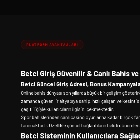
PLATFORM AVANTAJLARI
Betci Giriş Güvenilir & Canlı Bahis ve
Betci Güncel Giriş Adresi, Bonus Kampanyala
Online bahis dünyası son yıllarda büyük bir gelişim gösterirk
zamanda güvenilir altyapıya sahip, hızlı çalışan ve kesinti
çeşitliliğiyle kullanıcıların ilgisini çekmektedir.
Spor bahislerinden canlı casino oyunlarına kadar birçok fa
tanımaktadır. Özellikle güncel bağlantıların belirli dönemler
Betci Sisteminin Kullanıcılara Sağla