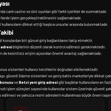
yası
nda canlı casino ve slot oyunları gibi farklı içerikler de sunmaktadır.
orilerde işlem gerçekleştirebilmesini sağlamaktadır.
 kullanıcıların dikkat ettiği başlıca unsurlar arasında bulunmaktadır.
Takibi
i konulardan biri güncel giriş bağlantılarını takip etmektir.
ş adresi
bilgilerinin düzenli olarak kontrol edilmesi gerekmektedir.
m de kesintisiz erişim açısından önemli avantaj sağlamaktadır.
bonus sistemleri kullanıcı tercihlerini doğrudan etkilemektedir.
yapı, güvenli ödeme sistemleri ve geniş bahis marketleriyle dikkat çe
p bonusu
ve
Betci yeni giriş adresi
gibi başlıklar kullanıcıların en fa
hızlı işlem süreçleri sayesinde kullanıcılar sistem üzerinde güvenli şe
p edilmesi ve yalnızca resmi adreslerin kullanılması büyük önem taşım