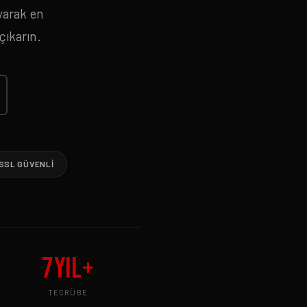
yarak en
çıkarın.
SSL GÜVENLI
7yıl+
TECRÜBE