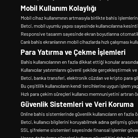
Mobil Kullanım Kolaylığı
Mobil cihaz kullanımının artmasıyla birlikte bahis işlemler
Betci, mobil uyumlu yapısı sayesinde kullanıcılarına kesin
Responsive tasarım sayesinde ekran boyutlarına otomati
Canlı bahis ekranlarının mobil cihazlarda hızlı çalışması ku
Para Yatırma ve Çekme İşlemleri
Bahis kullanıcılarının en fazla dikkat ettiği konular arasın
Kullanıcılar yatırımlarını güvenli şekilde gerçekleştirmek v
Betci, banka transferi, elektronik cüzdan ve kripto para g
Bu çeşitlilik kullanıcıların kendi tercihlerine uygun işlem 
Hızlı para çekim süreçleri kullanıcı memnuniyetini artıran 
Güvenlik Sistemleri ve Veri Koruma
Online bahis sistemlerinde güvenlik kullanıcıların en fazla
Betci, kullanıcı bilgilerini koruyabilmek adına gelişmiş güve
SSL şifreleme sistemleri sayesinde finansal işlemler güven
Hesap doğrulama süreçleri kullanıcı güvenliğini daha üst s