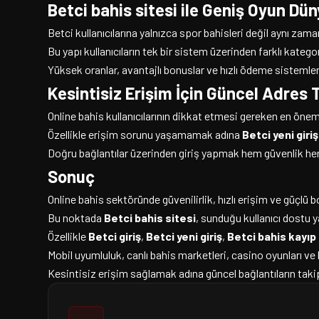
Betci bahis sitesi
ile Geniş Oyun Dün
Betci kullanıcılarına yalnızca spor bahisleri değil aynı zama
Bu yapı kullanıcıların tek bir sistem üzerinden farklı kateg
Yüksek oranlar, avantajlı bonuslar ve hızlı ödeme sistemleri
Kesintisiz Erişim İçin Güncel Adres 
Online bahis kullanıcılarının dikkat etmesi gereken en öneml
Özellikle erişim sorunu yaşamamak adına
Betci yeni giri
Doğru bağlantılar üzerinden giriş yapmak hem güvenlik he
Sonuç
Online bahis sektöründe güvenilirlik, hızlı erişim ve güçlü 
Bu noktada
Betci bahis sitesi
, sunduğu kullanıcı dostu 
Özellikle
Betci giriş
,
Betci yeni giriş
,
Betci bahis kayı
Mobil uyumluluk, canlı bahis marketleri, casino oyunları ve 
Kesintisiz erişim sağlamak adına güncel bağlantıların taki