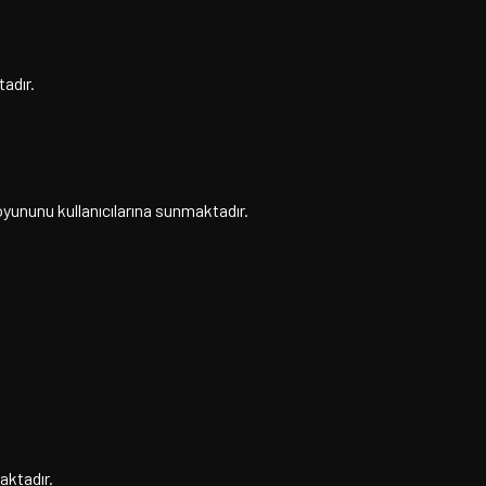
adır.
 oyununu kullanıcılarına sunmaktadır.
aktadır.