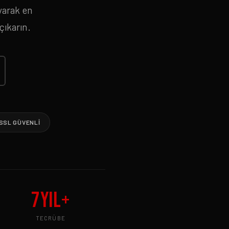
yarak en
çıkarın.
SSL GÜVENLI
7yıl+
TECRÜBE