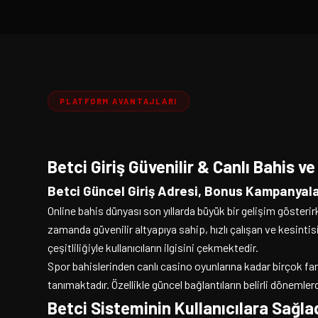
PLATFORM AVANTAJLARI
Betci Giriş Güvenilir & Canlı Bahis ve
Betci Güncel Giriş Adresi, Bonus Kampanyala
Online bahis dünyası son yıllarda büyük bir gelişim gösterirk
zamanda güvenilir altyapıya sahip, hızlı çalışan ve kesinti
çeşitliliğiyle kullanıcıların ilgisini çekmektedir.
Spor bahislerinden canlı casino oyunlarına kadar birçok fa
tanımaktadır. Özellikle güncel bağlantıların belirli dönemler
Betci Sisteminin Kullanıcılara Sağla