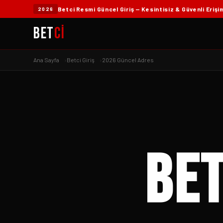
Betci Resmi Güncel Giriş — Kesintisiz & Güvenli Erişi
2026
Bet
Ci
Ana Sayfa
Betci Giriş
2026 Güncel Adres
Bet