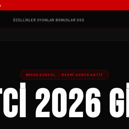
m
ÖZELLIKLER
OYUNLAR
BONUSLAR
SSS
2026 GÜNCEL · RESMI ADRES AKTIF
ci 2026 G