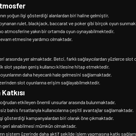
Atmosfer
ının yoğun ilgi gösterdiği alanlardan biri haline gelmiştir.
 oynanan rulet, blackjack, baccarat ve poker gibi birçok oyun sunmakt
ino atmosferine yakın bir ortamda oyun oynayabilmektedir.
 devam etmesine yardımcı olmaktadır.
ri arasında yer almaktadır. Betci, farklı sağlayıcılardan yüzlerce slot
ik slot yapıları geniş kullanıcı kitlesine hitap etmektedir.
t oyunlarının daha heyecanlı hale gelmesini sağlamaktadır.
üzerinden slot oyunlarına erişim sağlayabilmektedir.
 Katkısı
i doğrudan etkileyen önemli unsurlar arasında bulunmaktadır.
iz bahis fırsatlarıyla kullanıcılarına çeşitli avantajlar sağlamaktadır.
 ilgi gösterdiği kampanyalardan biri olarak öne çıkmaktadır.
n geri alınabilmesi mümkün olmaktadır.
arın sistem üzerinde daha aktif şekilde işlem yapmasına katkı sağlam