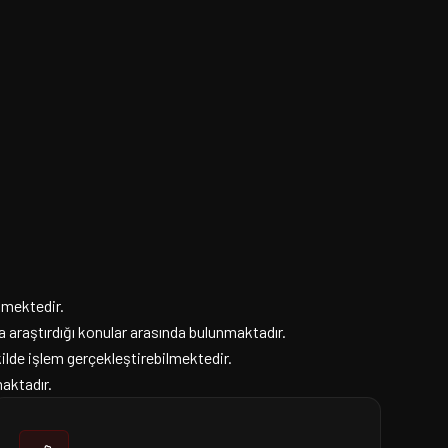
kmektedir.
zla araştırdığı konular arasında bulunmaktadır.
kilde işlem gerçekleştirebilmektedir.
aktadır.