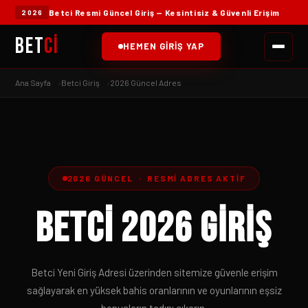
Betci Resmi Güncel Giriş — Kesintisiz & Güvenli Erişim
2026
Bet
Ci
HEMEN GIRIŞ YAP
Ana Sayfa
Betci Giriş
2026 Güncel Adres
2026 GÜNCEL · RESMI ADRES AKTIF
Betci 2026 GİRİŞ
Betci Yeni Giriş Adresi üzerinden sitemize güvenle erişim
sağlayarak en yüksek bahis oranlarının ve oyunlarının eşsiz