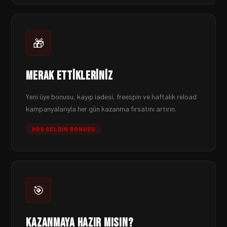
🎁
Merak Ettikleriniz
Yeni üye bonusu, kayıp iadesi, freespin ve haftalık reload
kampanyalarıyla her gün kazanma fırsatını artırın.
HOŞ GELDIN BONUSU
🎯
Kazanmaya Hazır mısın?