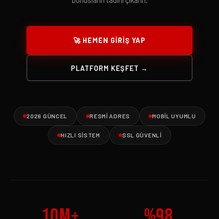
bonusların tadını çıkarın.
🚀 HEMEN GIRIŞ YAP
PLATFORM KEŞFET →
2026 GÜNCEL
RESMI ADRES
MOBIL UYUMLU
HIZLI SISTEM
SSL GÜVENLI
10M+
%98