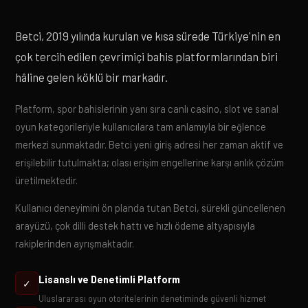
Betci, 2019 yılında kurulan ve kısa sürede Türkiye'nin en
çok tercih edilen çevrimiçi bahis platformlarından biri
hâline gelen köklü bir markadır.
Platform, spor bahislerinin yanı sıra canlı casino, slot ve sanal
oyun kategorileriyle kullanıcılara tam anlamıyla bir eğlence
merkezi sunmaktadır. Betci yeni giriş adresi her zaman aktif ve
erişilebilir tutulmakta; olası erişim engellerine karşı anlık çözüm
üretilmektedir.
Kullanıcı deneyimini ön planda tutan Betci, sürekli güncellenen
arayüzü, çok dilli destek hattı ve hızlı ödeme altyapısıyla
rakiplerinden ayrışmaktadır.
Lisanslı ve Denetimli Platform
✓
Uluslararası oyun otoritelerinin denetiminde güvenli hizmet