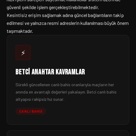
güvenli şekilde işlem gerçekleştirebilmektedir.
Kesintisiz erişim sağlamak adına güncel bağlantıların takip
edilmesi ve yalnızca resmi adreslerin kullanılması büyük önem
taşımaktadır.
⚡
Betci Anahtar Kavramlar
Sürekli güncellenen canlı bahis oranlarıyla maçların her
anında en avantajlı değerleri yakalayın. Betci canlı bahis
altyapısı rakipsiz hız sunar.
CANLI BAHIS