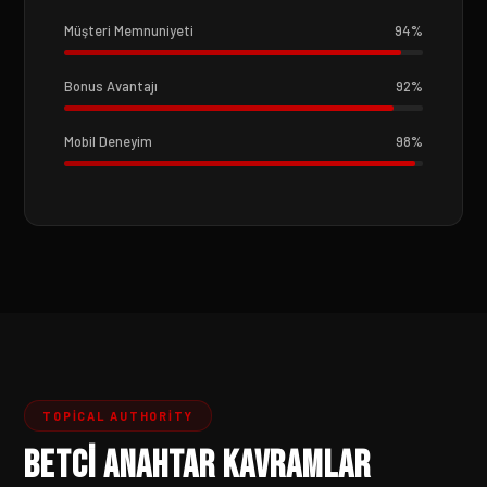
Müşteri Memnuniyeti
94%
Bonus Avantajı
92%
Mobil Deneyim
98%
TOPICAL AUTHORITY
Betci Anahtar Kavramlar