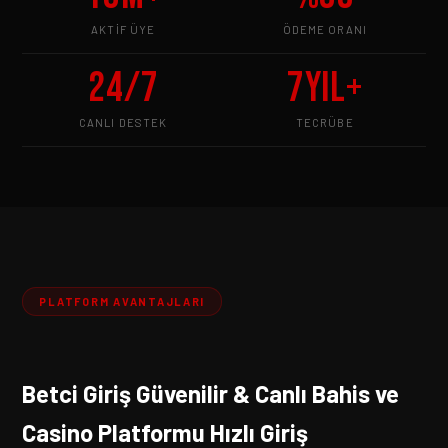
AKTIF ÜYE
ÖDEME ORANI
24/7
7yıl+
CANLI DESTEK
TECRÜBE
PLATFORM AVANTAJLARI
Betci Giriş Güvenilir & Canlı Bahis ve
Casino Platformu Hızlı Giriş