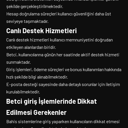
şekilde gerçekleştirilmektedir.
Hesap doğrulama süreçleri kullanıcı güvenliğini daha üst
seviyeye taşımaktadır.
Canlı Destek Hizmetleri
Canlı destek hizmetleri kullanıcı memnuniyetini doğrudan
etkileyen alanlardan biridir.
Betci, kullanıcılarına günün her saatinde aktif destek hizmeti
sunmaktadır.
Giriş işlemleri, ödeme süreçleri ve bonus kullanımları hakkında
hızlı şekilde bilgi alınabilmektedir.
E-posta desteği sayesinde daha detaylı sorunlar için iletişim
kurulabilmektedir.
Betci giriş
İşlemlerinde Dikkat
Edilmesi Gerekenler
Bahis sistemlerine giriş yaparken kullanıcıların dikkat etmesi