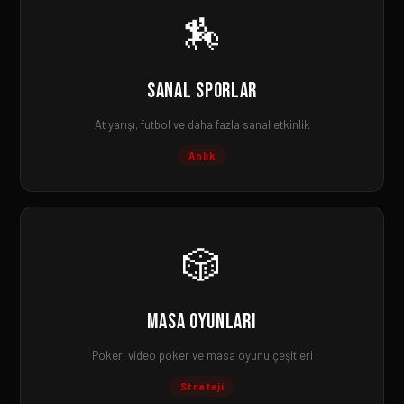
🏇
Sanal Sporlar
At yarışı, futbol ve daha fazla sanal etkinlik
Anlık
🎲
Masa Oyunları
Poker, video poker ve masa oyunu çeşitleri
Strateji