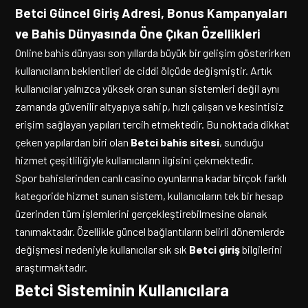
Betci Güncel Giriş Adresi, Bonus Kampanyaları
ve Bahis Dünyasında Öne Çıkan Özellikleri
Online bahis dünyası son yıllarda büyük bir gelişim gösterirken
kullanıcıların beklentileri de ciddi ölçüde değişmiştir. Artık
kullanıcılar yalnızca yüksek oran sunan sistemleri değil aynı
zamanda güvenilir altyapıya sahip, hızlı çalışan ve kesintisiz
erişim sağlayan yapıları tercih etmektedir. Bu noktada dikkat
çeken yapılardan biri olan
Betci bahis sitesi
, sunduğu
hizmet çeşitliliğiyle kullanıcıların ilgisini çekmektedir.
Spor bahislerinden canlı casino oyunlarına kadar birçok farklı
kategoride hizmet sunan sistem, kullanıcıların tek bir hesap
üzerinden tüm işlemlerini gerçekleştirebilmesine olanak
tanımaktadır. Özellikle güncel bağlantıların belirli dönemlerde
değişmesi nedeniyle kullanıcılar sık sık
Betci giriş
bilgilerini
araştırmaktadır.
Betci Sisteminin Kullanıcılara