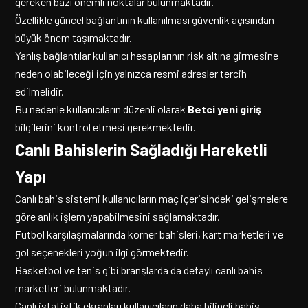
gereken bazı önemli noktalar bulunmaktadır.
Özellikle güncel bağlantının kullanılması güvenlik açısından
büyük önem taşımaktadır.
Yanlış bağlantılar kullanıcı hesaplarının risk altına girmesine
neden olabileceği için yalnızca resmi adresler tercih
edilmelidir.
Bu nedenle kullanıcıların düzenli olarak
Betci yeni giriş
bilgilerini kontrol etmesi gerekmektedir.
Canlı Bahislerin Sağladığı Hareketli
Yapı
Canlı bahis sistemi kullanıcıların maç içerisindeki gelişmelere
göre anlık işlem yapabilmesini sağlamaktadır.
Futbol karşılaşmalarında korner bahisleri, kart marketleri ve
gol seçenekleri yoğun ilgi görmektedir.
Basketbol ve tenis gibi branşlarda da detaylı canlı bahis
marketleri bulunmaktadır.
Canlı istatistik ekranları kullanıcıların daha bilinçli bahis