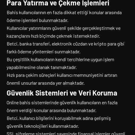
Para Yatırma ve Çekme İşlemleri
Bahis kullanıcılarının en fazla dikkat ettiği konular arasında
ödeme işlemleri bulunmaktadır.
Kullanıcılar yatırımlarını güvenli şekilde gerçekleştirmek ve
kazançlarını hızlı biçimde çekmek istemektedir.
Betci, banka transferi, elektronik cüzdan ve kripto para gibi
farklı ödeme yöntemleri sunmaktadır.
Bu çeşitlilik kullanıcıların kendi tercihlerine uygun işlem
yapabilmesine olanak tanımaktadır.
Hızlı para çekim süreçleri kullanıcı memnuniyetini artıran
önemli unsurlar arasında yer almaktadır.
Güvenlik Sistemleri ve Veri Koruma
Online bahis sistemlerinde güvenlik kullanıcıların en fazla
önem verdiği konular arasında bulunmaktadır.
Betci, kullanıcı bilgilerini koruyabilmek adına gelişmiş
güvenlik teknolojileri kullanmaktadır.
SSL şifreleme sistemleri sayesinde finansal işlemler güvenli