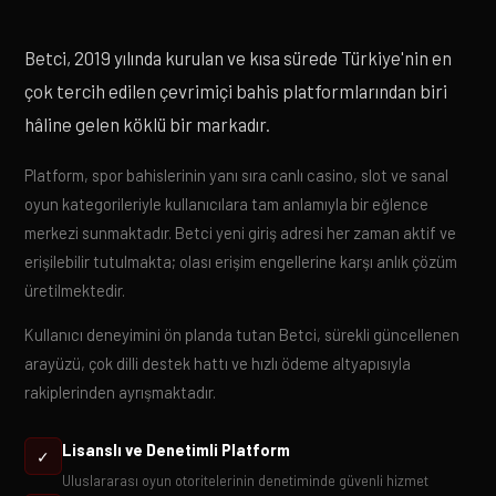
Betci, 2019 yılında kurulan ve kısa sürede Türkiye'nin en
çok tercih edilen çevrimiçi bahis platformlarından biri
hâline gelen köklü bir markadır.
Platform, spor bahislerinin yanı sıra canlı casino, slot ve sanal
oyun kategorileriyle kullanıcılara tam anlamıyla bir eğlence
merkezi sunmaktadır. Betci yeni giriş adresi her zaman aktif ve
erişilebilir tutulmakta; olası erişim engellerine karşı anlık çözüm
üretilmektedir.
Kullanıcı deneyimini ön planda tutan Betci, sürekli güncellenen
arayüzü, çok dilli destek hattı ve hızlı ödeme altyapısıyla
rakiplerinden ayrışmaktadır.
Lisanslı ve Denetimli Platform
✓
Uluslararası oyun otoritelerinin denetiminde güvenli hizmet