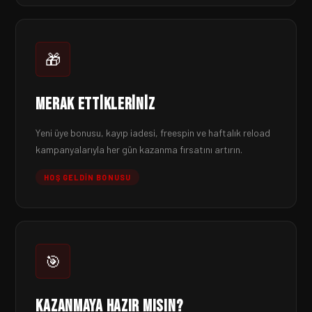
🎁
Merak Ettikleriniz
Yeni üye bonusu, kayıp iadesi, freespin ve haftalık reload
kampanyalarıyla her gün kazanma fırsatını artırın.
HOŞ GELDIN BONUSU
🎯
Kazanmaya Hazır mısın?