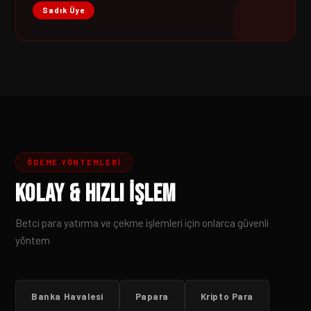
Sadık Üye
ÖDEME YÖNTEMLERI
Kolay & Hızlı İşlem
Betci para yatırma ve çekme işlemleri için onlarca güvenli
yöntem
Banka Havalesi
Papara
Kripto Para