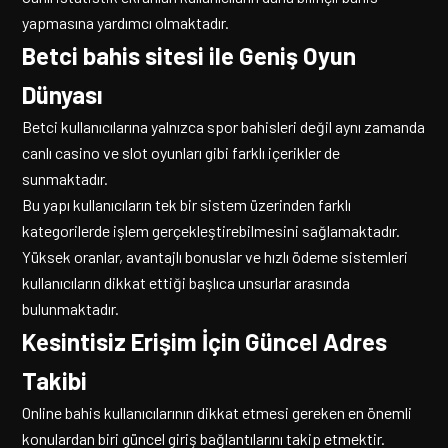
yapmasına yardımcı olmaktadır.
Betci bahis sitesi
ile Geniş Oyun
Dünyası
Betci kullanıcılarına yalnızca spor bahisleri değil aynı zamanda
canlı casino ve slot oyunları gibi farklı içerikler de
sunmaktadır.
Bu yapı kullanıcıların tek bir sistem üzerinden farklı
kategorilerde işlem gerçekleştirebilmesini sağlamaktadır.
Yüksek oranlar, avantajlı bonuslar ve hızlı ödeme sistemleri
kullanıcıların dikkat ettiği başlıca unsurlar arasında
bulunmaktadır.
Kesintisiz Erişim İçin Güncel Adres
Takibi
Online bahis kullanıcılarının dikkat etmesi gereken en önemli
konulardan biri güncel giriş bağlantılarını takip etmektir.