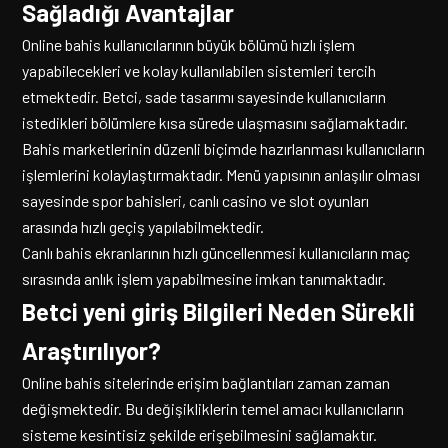
Sağladığı Avantajlar
Online bahis kullanıcılarının büyük bölümü hızlı işlem
yapabilecekleri ve kolay kullanılabilen sistemleri tercih
etmektedir. Betci, sade tasarımı sayesinde kullanıcıların
istedikleri bölümlere kısa sürede ulaşmasını sağlamaktadır.
Bahis marketlerinin düzenli biçimde hazırlanması kullanıcıların
işlemlerini kolaylaştırmaktadır. Menü yapısının anlaşılır olması
sayesinde spor bahisleri, canlı casino ve slot oyunları
arasında hızlı geçiş yapılabilmektedir.
Canlı bahis ekranlarının hızlı güncellenmesi kullanıcıların maç
sırasında anlık işlem yapabilmesine imkan tanımaktadır.
Betci yeni giriş
Bilgileri Neden Sürekli
Araştırılıyor?
Online bahis sitelerinde erişim bağlantıları zaman zaman
değişmektedir. Bu değişikliklerin temel amacı kullanıcıların
sisteme kesintisiz şekilde erişebilmesini sağlamaktır.