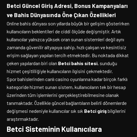
Betci Güncel Giriş Adresi, Bonus Kampanyaları
ve Bahis Dünyasında Öne Çıkan Özellikleri
Online bahis dünyası son yıllarda büyük bir gelişim gösterirken
kullanıcıların beklentileri de ciddi ölçüde değişmiştir. Artık
kullanıcılar yalnızca yüksek oran sunan sistemleri değil aynı
zamanda güvenilir altyapıya sahip, hızlı çalışan ve kesintisiz
erişim sağlayan yapıları tercih etmektedir. Bu noktada dikkat
çeken yapılardan biri olan
Betci bahis sitesi
, sunduğu
hizmet çeşitliliğiyle kullanıcıların ilgisini çekmektedir.
Spor bahislerinden canlı casino oyunlarına kadar birçok farklı
kategoride hizmet sunan sistem, kullanıcıların tek bir hesap
üzerinden tüm işlemlerini gerçekleştirebilmesine olanak
tanımaktadır. Özellikle güncel bağlantıların belirli dönemlerde
değişmesi nedeniyle kullanıcılar sık sık
Betci giriş
bilgilerini
araştırmaktadır.
Betci Sisteminin Kullanıcılara