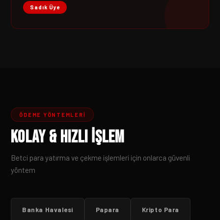
Sadık Üye
ÖDEME YÖNTEMLERI
Kolay & Hızlı İşlem
Betci para yatırma ve çekme işlemleri için onlarca güvenli
yöntem
Banka Havalesi
Papara
Kripto Para