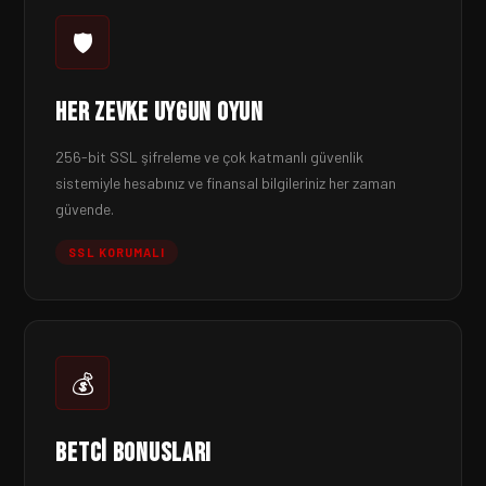
🛡️
Her Zevke Uygun Oyun
256-bit SSL şifreleme ve çok katmanlı güvenlik
sistemiyle hesabınız ve finansal bilgileriniz her zaman
güvende.
SSL KORUMALI
💰
Betci Bonusları