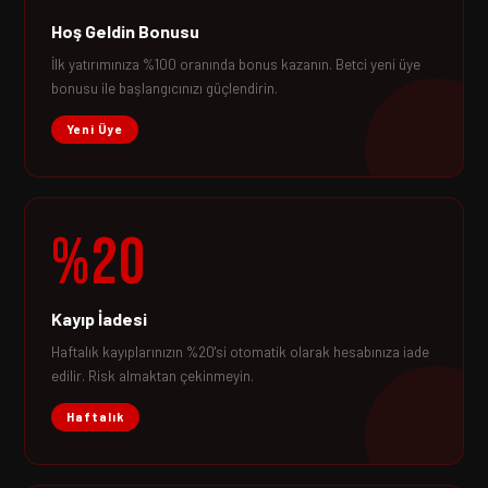
Hoş Geldin Bonusu
İlk yatırımınıza %100 oranında bonus kazanın. Betci yeni üye
bonusu ile başlangıcınızı güçlendirin.
Yeni Üye
%20
Kayıp İadesi
Haftalık kayıplarınızın %20'si otomatik olarak hesabınıza iade
edilir. Risk almaktan çekinmeyin.
Haftalık