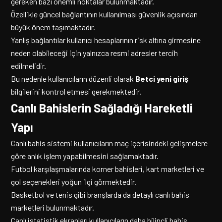
gereken bazı önemli noktalar bulunmaktadır.
Özellikle güncel bağlantının kullanılması güvenlik açısından
büyük önem taşımaktadır.
Yanlış bağlantılar kullanıcı hesaplarının risk altına girmesine
neden olabileceği için yalnızca resmi adresler tercih
edilmelidir.
Bu nedenle kullanıcıların düzenli olarak
Betci yeni giriş
bilgilerini kontrol etmesi gerekmektedir.
Canlı Bahislerin Sağladığı Hareketli
Yapı
Canlı bahis sistemi kullanıcıların maç içerisindeki gelişmelere
göre anlık işlem yapabilmesini sağlamaktadır.
Futbol karşılaşmalarında korner bahisleri, kart marketleri ve
gol seçenekleri yoğun ilgi görmektedir.
Basketbol ve tenis gibi branşlarda da detaylı canlı bahis
marketleri bulunmaktadır.
Canlı istatistik ekranları kullanıcıların daha bilinçli bahis