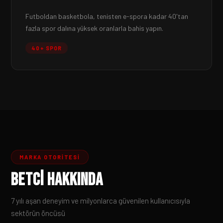
Futboldan basketbola, tenisten e-spora kadar 40'tan
fazla spor dalına yüksek oranlarla bahis yapın.
40+ SPOR
MARKA OTORITESI
Betci Hakkında
7 yılı aşan deneyim ve milyonlarca güvenilen kullanıcısıyla
sektörün öncüsü