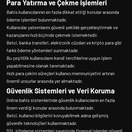
Para Yatırma ve Çekme İşlemleri
Bahis kullanıcılarının en fazla dikkat ettiği konular arasında
ödeme işlemleri bulunmaktadır.
Kullanıcılar yatırımlarını güvenli şekilde gerçekleştirmek ve
kazançlarını hızlı biçimde çekmek istemektedir.
Betci, banka transferi, elektronik cüzdan ve kripto para gibi
farklı ödeme yöntemleri sunmaktadır.
Bu çeşitlilik kullanıcıların kendi tercihlerine uygun işlem
yapabilmesine olanak tanımaktadır.
Hızlı para çekim süreçleri kullanıcı memnuniyetini artıran
önemli unsurlar arasında yer almaktadır.
Güvenlik Sistemleri ve Veri Koruma
Online bahis sistemlerinde güvenlik kullanıcıların en fazla
önem verdiği konular arasında bulunmaktadır.
Betci, kullanıcı bilgilerini koruyabilmek adına gelişmiş
güvenlik teknolojileri kullanmaktadır.
SSL şifreleme sistemleri sayesinde finansal işlemler güvenli