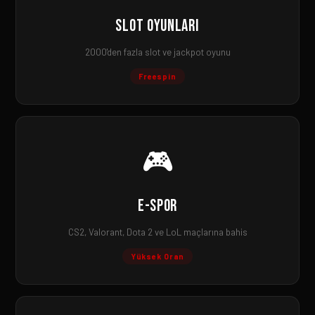
Slot Oyunları
2000'den fazla slot ve jackpot oyunu
Freespin
🎮
E-Spor
CS2, Valorant, Dota 2 ve LoL maçlarına bahis
Yüksek Oran