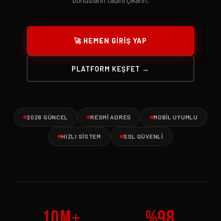
bonusların tadını çıkarın.
🚀 HEMEN GIRIŞ YAP
PLATFORM KEŞFET →
2026 GÜNCEL
RESMI ADRES
MOBIL UYUMLU
HIZLI SISTEM
SSL GÜVENLI
10M+
%98