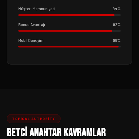
Müşteri Memnuniyeti
94%
Bonus Avantajı
92%
Mobil Deneyim
98%
TOPICAL AUTHORITY
Betci Anahtar Kavramlar