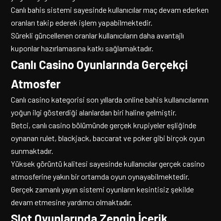
Canlı bahis sistemi sayesinde kullanıcılar maç devam ederken
oranları takip ederek işlem yapabilmektedir.
Sürekli güncellenen oranlar kullanıcıların daha avantajlı
kuponlar hazırlamasına katkı sağlamaktadır.
Canlı Casino Oyunlarında Gerçekçi
Atmosfer
Canlı casino kategorisi son yıllarda online bahis kullanıcılarının
yoğun ilgi gösterdiği alanlardan biri haline gelmiştir.
Betci, canlı casino bölümünde gerçek krupiyeler eşliğinde
oynanan rulet, blackjack, baccarat ve poker gibi birçok oyun
sunmaktadır.
Yüksek görüntü kalitesi sayesinde kullanıcılar gerçek casino
atmosferine yakın bir ortamda oyun oynayabilmektedir.
Gerçek zamanlı yayın sistemi oyunların kesintisiz şekilde
devam etmesine yardımcı olmaktadır.
Slot Oyunlarında Zengin İçerik