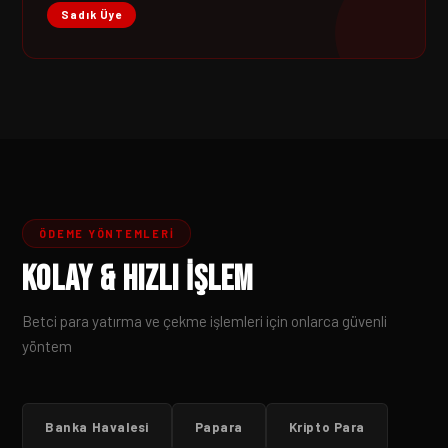
Sadık Üye
ÖDEME YÖNTEMLERI
Kolay & Hızlı İşlem
Betci para yatırma ve çekme işlemleri için onlarca güvenli
yöntem
Banka Havalesi
Papara
Kripto Para