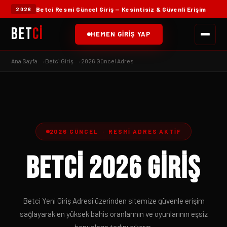
Betci Resmi Güncel Giriş — Kesintisiz & Güvenli Erişim
2026
Bet
Ci
HEMEN GIRIŞ YAP
Ana Sayfa
Betci Giriş
2026 Güncel Adres
2026 GÜNCEL · RESMI ADRES AKTIF
Betci 2026 GİRİŞ
Betci Yeni Giriş Adresi üzerinden sitemize güvenle erişim
sağlayarak en yüksek bahis oranlarının ve oyunlarının eşsiz