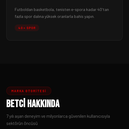
Futboldan basketbola, tenisten e-spora kadar 40'tan
fazla spor dalına yüksek oranlarla bahis yapın.
40+ SPOR
MARKA OTORITESI
Betci Hakkında
7 yılı aşan deneyim ve milyonlarca güvenilen kullanıcısıyla
sektörün öncüsü