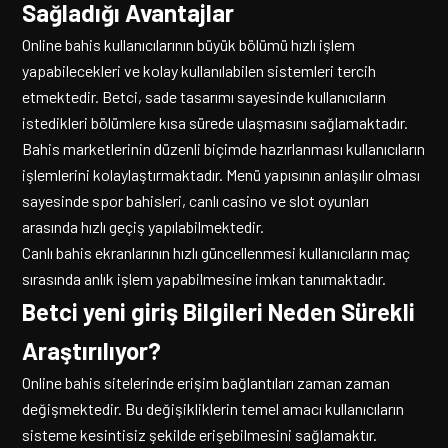
Sağladığı Avantajlar
Online bahis kullanıcılarının büyük bölümü hızlı işlem
yapabilecekleri ve kolay kullanılabilen sistemleri tercih
etmektedir. Betci, sade tasarımı sayesinde kullanıcıların
istedikleri bölümlere kısa sürede ulaşmasını sağlamaktadır.
Bahis marketlerinin düzenli biçimde hazırlanması kullanıcıların
işlemlerini kolaylaştırmaktadır. Menü yapısının anlaşılır olması
sayesinde spor bahisleri, canlı casino ve slot oyunları
arasında hızlı geçiş yapılabilmektedir.
Canlı bahis ekranlarının hızlı güncellenmesi kullanıcıların maç
sırasında anlık işlem yapabilmesine imkan tanımaktadır.
Betci yeni giriş
Bilgileri Neden Sürekli
Araştırılıyor?
Online bahis sitelerinde erişim bağlantıları zaman zaman
değişmektedir. Bu değişikliklerin temel amacı kullanıcıların
sisteme kesintisiz şekilde erişebilmesini sağlamaktır.