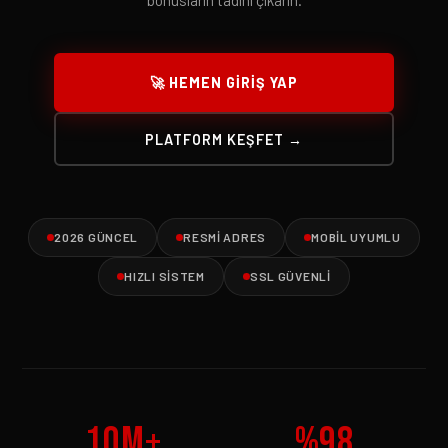
bonusların tadını çıkarın.
🚀 HEMEN GIRIŞ YAP
PLATFORM KEŞFET →
2026 GÜNCEL
RESMI ADRES
MOBIL UYUMLU
HIZLI SISTEM
SSL GÜVENLI
10M+
%98