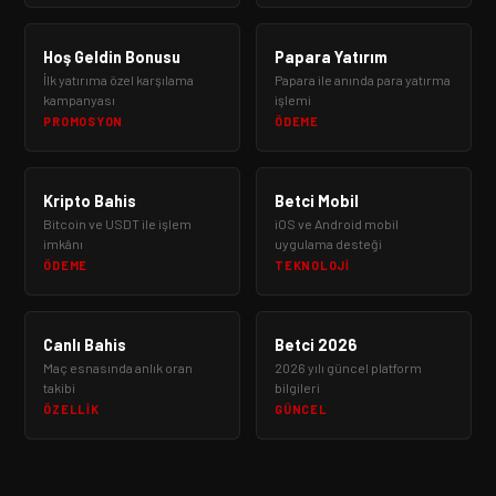
Hoş Geldin Bonusu
Papara Yatırım
İlk yatırıma özel karşılama
Papara ile anında para yatırma
kampanyası
işlemi
PROMOSYON
ÖDEME
Kripto Bahis
Betci Mobil
Bitcoin ve USDT ile işlem
iOS ve Android mobil
imkânı
uygulama desteği
ÖDEME
TEKNOLOJI
Canlı Bahis
Betci 2026
Maç esnasında anlık oran
2026 yılı güncel platform
takibi
bilgileri
ÖZELLIK
GÜNCEL