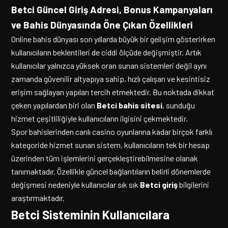
Betci Güncel Giriş Adresi, Bonus Kampanyaları
ve Bahis Dünyasında Öne Çıkan Özellikleri
Online bahis dünyası son yıllarda büyük bir gelişim gösterirken
kullanıcıların beklentileri de ciddi ölçüde değişmiştir. Artık
kullanıcılar yalnızca yüksek oran sunan sistemleri değil aynı
zamanda güvenilir altyapıya sahip, hızlı çalışan ve kesintisiz
erişim sağlayan yapıları tercih etmektedir. Bu noktada dikkat
çeken yapılardan biri olan
Betci bahis sitesi
, sunduğu
hizmet çeşitliliğiyle kullanıcıların ilgisini çekmektedir.
Spor bahislerinden canlı casino oyunlarına kadar birçok farklı
kategoride hizmet sunan sistem, kullanıcıların tek bir hesap
üzerinden tüm işlemlerini gerçekleştirebilmesine olanak
tanımaktadır. Özellikle güncel bağlantıların belirli dönemlerde
değişmesi nedeniyle kullanıcılar sık sık
Betci giriş
bilgilerini
araştırmaktadır.
Betci Sisteminin Kullanıcılara