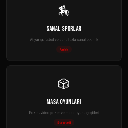
🏇
Sanal Sporlar
At yarışı, futbol ve daha fazla sanal etkinlik
Anlık
🎲
Masa Oyunları
Poker, video poker ve masa oyunu çeşitleri
Strateji