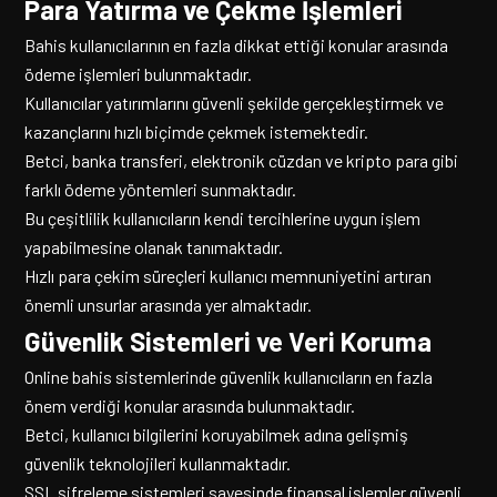
Para Yatırma ve Çekme İşlemleri
Bahis kullanıcılarının en fazla dikkat ettiği konular arasında
ödeme işlemleri bulunmaktadır.
Kullanıcılar yatırımlarını güvenli şekilde gerçekleştirmek ve
kazançlarını hızlı biçimde çekmek istemektedir.
Betci, banka transferi, elektronik cüzdan ve kripto para gibi
farklı ödeme yöntemleri sunmaktadır.
Bu çeşitlilik kullanıcıların kendi tercihlerine uygun işlem
yapabilmesine olanak tanımaktadır.
Hızlı para çekim süreçleri kullanıcı memnuniyetini artıran
önemli unsurlar arasında yer almaktadır.
Güvenlik Sistemleri ve Veri Koruma
Online bahis sistemlerinde güvenlik kullanıcıların en fazla
önem verdiği konular arasında bulunmaktadır.
Betci, kullanıcı bilgilerini koruyabilmek adına gelişmiş
güvenlik teknolojileri kullanmaktadır.
SSL şifreleme sistemleri sayesinde finansal işlemler güvenli