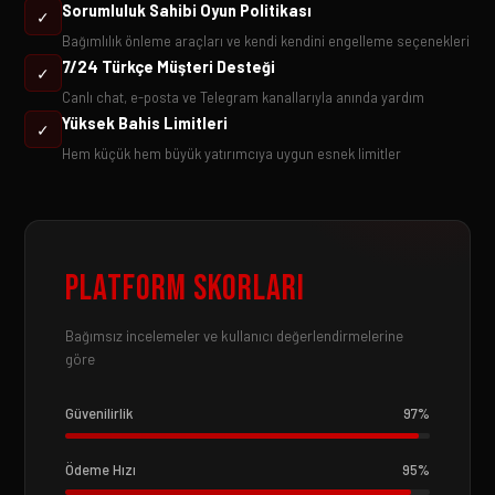
Sorumluluk Sahibi Oyun Politikası
✓
Bağımlılık önleme araçları ve kendi kendini engelleme seçenekleri
7/24 Türkçe Müşteri Desteği
✓
Canlı chat, e-posta ve Telegram kanallarıyla anında yardım
Yüksek Bahis Limitleri
✓
Hem küçük hem büyük yatırımcıya uygun esnek limitler
Platform Skorları
Bağımsız incelemeler ve kullanıcı değerlendirmelerine
göre
Güvenilirlik
97%
Ödeme Hızı
95%