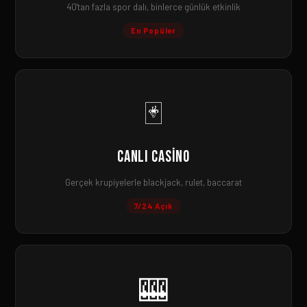
40'tan fazla spor dalı, binlerce günlük etkinlik
En Popüler
🃏
Canlı Casino
Gerçek krupiyelerle blackjack, rulet, baccarat
7/24 Açık
🎰