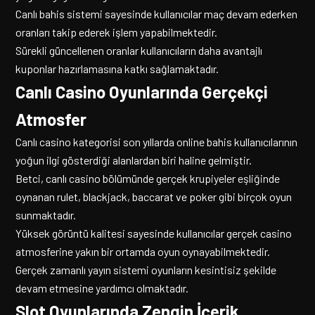
Canlı bahis sistemi sayesinde kullanıcılar maç devam ederken
oranları takip ederek işlem yapabilmektedir.
Sürekli güncellenen oranlar kullanıcıların daha avantajlı
kuponlar hazırlamasına katkı sağlamaktadır.
Canlı Casino Oyunlarında Gerçekçi
Atmosfer
Canlı casino kategorisi son yıllarda online bahis kullanıcılarının
yoğun ilgi gösterdiği alanlardan biri haline gelmiştir.
Betci, canlı casino bölümünde gerçek krupiyeler eşliğinde
oynanan rulet, blackjack, baccarat ve poker gibi birçok oyun
sunmaktadır.
Yüksek görüntü kalitesi sayesinde kullanıcılar gerçek casino
atmosferine yakın bir ortamda oyun oynayabilmektedir.
Gerçek zamanlı yayın sistemi oyunların kesintisiz şekilde
devam etmesine yardımcı olmaktadır.
Slot Oyunlarında Zengin İçerik