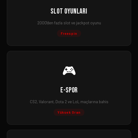
Slot Oyunları
2000'den fazla slot ve jackpot oyunu
Freespin
🎮
E-Spor
CS2, Valorant, Dota 2 ve LoL maçlarına bahis
Yüksek Oran