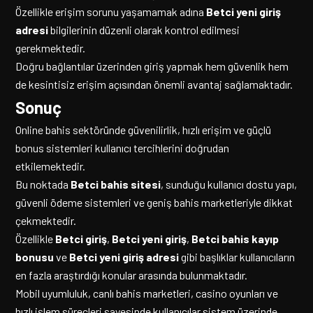
Özellikle erişim sorunu yaşamamak adına
Betci yeni giriş
adresi
bilgilerinin düzenli olarak kontrol edilmesi
gerekmektedir.
Doğru bağlantılar üzerinden giriş yapmak hem güvenlik hem
de kesintisiz erişim açısından önemli avantaj sağlamaktadır.
Sonuç
Online bahis sektöründe güvenilirlik, hızlı erişim ve güçlü
bonus sistemleri kullanıcı tercihlerini doğrudan
etkilemektedir.
Bu noktada
Betci bahis sitesi
, sunduğu kullanıcı dostu yapı,
güvenli ödeme sistemleri ve geniş bahis marketleriyle dikkat
çekmektedir.
Özellikle
Betci giriş
,
Betci yeni giriş
,
Betci bahis kayıp
bonusu
ve
Betci yeni giriş adresi
gibi başlıklar kullanıcıların
en fazla araştırdığı konular arasında bulunmaktadır.
Mobil uyumluluk, canlı bahis marketleri, casino oyunları ve
hızlı işlem süreçleri sayesinde kullanıcılar sistem üzerinde