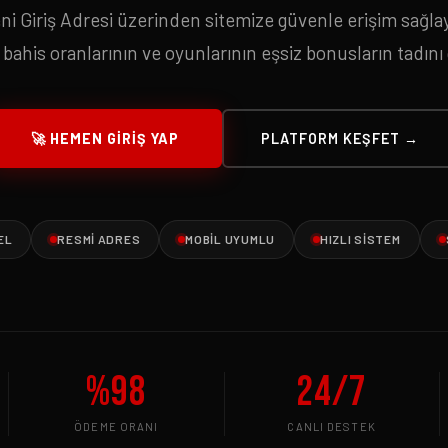
eni Giriş Adresi üzerinden sitemize güvenle erişim sağla
bahis oranlarının ve oyunlarının eşsiz bonusların tadını 
🚀 HEMEN GIRIŞ YAP
PLATFORM KEŞFET →
EL
RESMI ADRES
MOBIL UYUMLU
HIZLI SISTEM
%98
24/7
ÖDEME ORANI
CANLI DESTEK