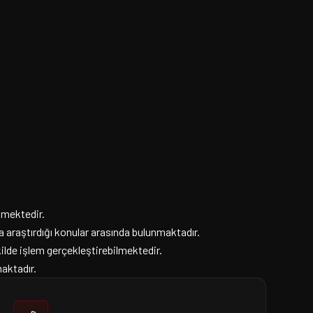
kmektedir.
zla araştırdığı konular arasında bulunmaktadır.
kilde işlem gerçekleştirebilmektedir.
aktadır.