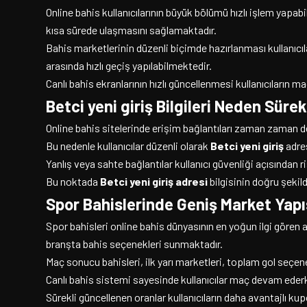
Online bahis kullanıcılarının büyük bölümü hızlı işlem yapabi
kısa sürede ulaşmasını sağlamaktadır.
Bahis marketlerinin düzenli biçimde hazırlanması kullanıcıla
arasında hızlı geçiş yapılabilmektedir.
Canlı bahis ekranlarının hızlı güncellenmesi kullanıcıların 
Betci yeni giriş
Bilgileri Neden Sürekl
Online bahis sitelerinde erişim bağlantıları zaman zaman d
Bu nedenle kullanıcılar düzenli olarak
Betci yeni giriş
adres
Yanlış veya sahte bağlantılar kullanıcı güvenliği açısından 
Bu noktada
Betci yeni giriş adresi
bilgisinin doğru şeki
Spor Bahislerinde Geniş Market Yapı
Spor bahisleri online bahis dünyasının en yoğun ilgi gören
branşta bahis seçenekleri sunmaktadır.
Maç sonucu bahisleri, ilk yarı marketleri, toplam gol seçen
Canlı bahis sistemi sayesinde kullanıcılar maç devam eder
Sürekli güncellenen oranlar kullanıcıların daha avantajlı k