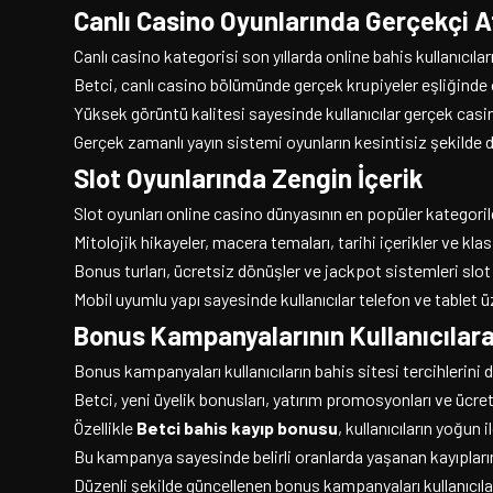
Canlı Casino Oyunlarında Gerçekçi 
Canlı casino kategorisi son yıllarda online bahis kullanıcılar
Betci, canlı casino bölümünde gerçek krupiyeler eşliğinde
Yüksek görüntü kalitesi sayesinde kullanıcılar gerçek cas
Gerçek zamanlı yayın sistemi oyunların kesintisiz şekilde
Slot Oyunlarında Zengin İçerik
Slot oyunları online casino dünyasının en popüler kategorile
Mitolojik hikayeler, macera temaları, tarihi içerikler ve klas
Bonus turları, ücretsiz dönüşler ve jackpot sistemleri slo
Mobil uyumlu yapı sayesinde kullanıcılar telefon ve tablet 
Bonus Kampanyalarının Kullanıcılara
Bonus kampanyaları kullanıcıların bahis sitesi tercihlerin
Betci, yeni üyelik bonusları, yatırım promosyonları ve ücrets
Özellikle
Betci bahis kayıp bonusu
, kullanıcıların yoğun
Bu kampanya sayesinde belirli oranlarda yaşanan kayıpları
Düzenli şekilde güncellenen bonus kampanyaları kullanıcıl