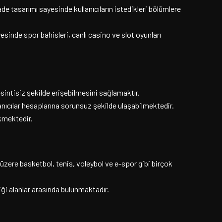
ade tasarımı sayesinde kullanıcıların istedikleri bölümlere
esinde spor bahisleri, canlı casino ve slot oyunları
sintisiz şekilde erişebilmesini sağlamaktır.
anıcılar hesaplarına sorunsuz şekilde ulaşabilmektedir.
ekmektedir.
üzere basketbol, tenis, voleybol ve e-spor gibi birçok
iği alanlar arasında bulunmaktadır.