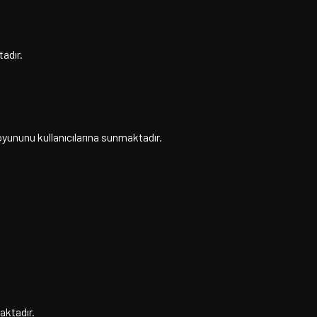
adır.
 oyununu kullanıcılarına sunmaktadır.
aktadır.