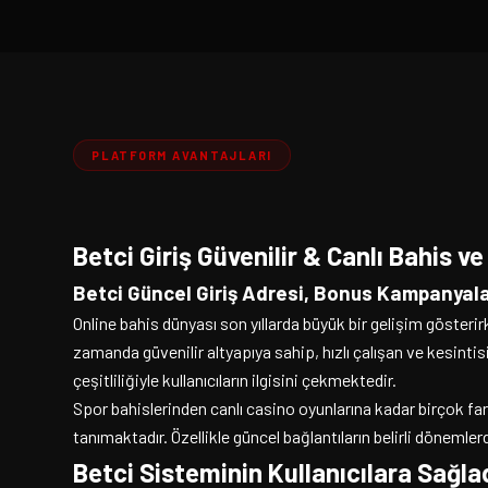
PLATFORM AVANTAJLARI
Betci Giriş Güvenilir & Canlı Bahis ve
Betci Güncel Giriş Adresi, Bonus Kampanyala
Online bahis dünyası son yıllarda büyük bir gelişim gösterirk
zamanda güvenilir altyapıya sahip, hızlı çalışan ve kesinti
çeşitliliğiyle kullanıcıların ilgisini çekmektedir.
Spor bahislerinden canlı casino oyunlarına kadar birçok fa
tanımaktadır. Özellikle güncel bağlantıların belirli dönemler
Betci Sisteminin Kullanıcılara Sağla