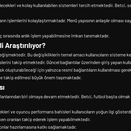
lecekleri ve kolay kullanılabilen sistemleri tercih etmektedir. Betci, s
rın işlemlerini kolaylaştırmaktadır. Menü yapısının anlaşılır olması say
maç sırasında anlık işlem yapabilmesine imkan tanımaktadır.
i Araştırılıyor?
eğişmektedir. Bu değişikliklerin temel amacı kullanıcıların sisteme ke
lerini takip etmektedir. Güncel bağlantılar üzerinden giriş yapan kull
risk oluşturabileceği için yalnızca resmi bağlantıların kullanılması ger
lde takip edilmesi büyük önem taşımaktadır.
sı
 alanlarından biri olmaya devam etmektedir. Betci, futbol başta olmak 
ekleri ve oyuncu performans bahisleri kullanıcıların yoğun ilgi gösterd
ken oranları takip ederek işlem yapabilmektedir.
uponlar hazırlamasına katkı sağlamaktadır.