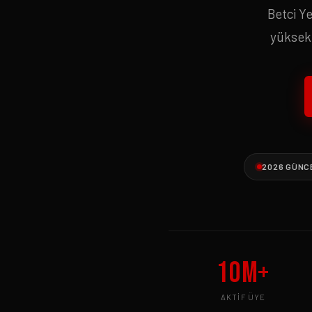
Betci Y
yüksek 
2026 GÜNC
10M+
AKTIF ÜYE