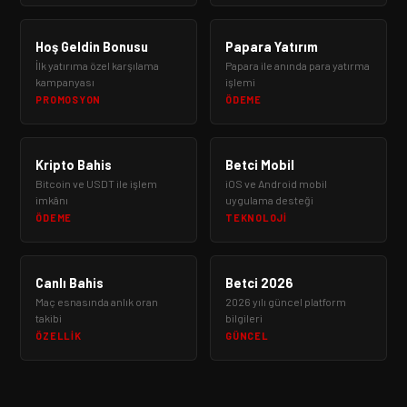
Hoş Geldin Bonusu
Papara Yatırım
İlk yatırıma özel karşılama
Papara ile anında para yatırma
kampanyası
işlemi
PROMOSYON
ÖDEME
Kripto Bahis
Betci Mobil
Bitcoin ve USDT ile işlem
iOS ve Android mobil
imkânı
uygulama desteği
ÖDEME
TEKNOLOJI
Canlı Bahis
Betci 2026
Maç esnasında anlık oran
2026 yılı güncel platform
takibi
bilgileri
ÖZELLIK
GÜNCEL