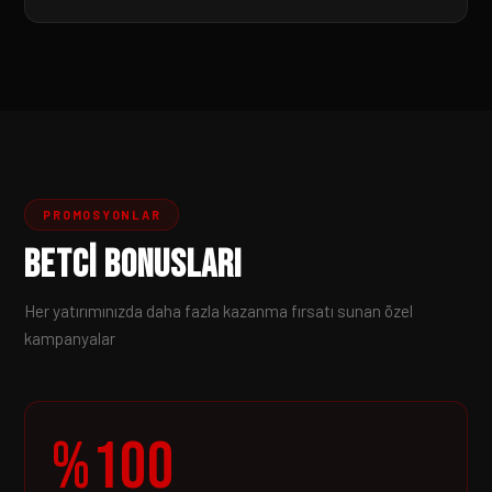
PROMOSYONLAR
Betci Bonusları
Her yatırımınızda daha fazla kazanma fırsatı sunan özel
kampanyalar
%100