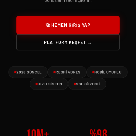
bonusların tadını çıkarın.
🚀 HEMEN GIRIŞ YAP
PLATFORM KEŞFET →
2026 GÜNCEL
RESMI ADRES
MOBIL UYUMLU
HIZLI SISTEM
SSL GÜVENLI
10M+
%98