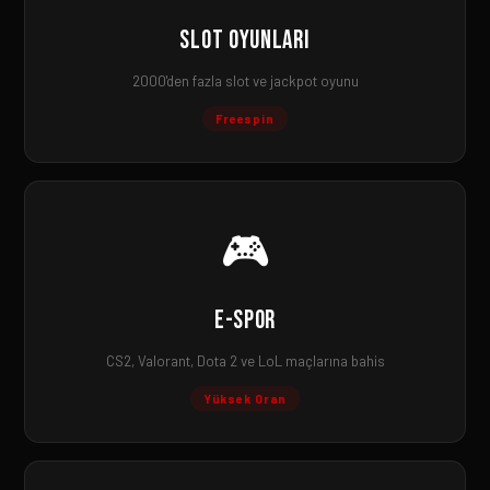
Slot Oyunları
2000'den fazla slot ve jackpot oyunu
Freespin
🎮
E-Spor
CS2, Valorant, Dota 2 ve LoL maçlarına bahis
Yüksek Oran