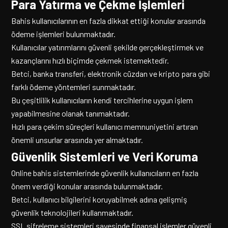
Para Yatırma ve Çekme İşlemleri
Bahis kullanıcılarının en fazla dikkat ettiği konular arasında
ödeme işlemleri bulunmaktadır.
Kullanıcılar yatırımlarını güvenli şekilde gerçekleştirmek ve
kazançlarını hızlı biçimde çekmek istemektedir.
Betci, banka transferi, elektronik cüzdan ve kripto para gibi
farklı ödeme yöntemleri sunmaktadır.
Bu çeşitlilik kullanıcıların kendi tercihlerine uygun işlem
yapabilmesine olanak tanımaktadır.
Hızlı para çekim süreçleri kullanıcı memnuniyetini artıran
önemli unsurlar arasında yer almaktadır.
Güvenlik Sistemleri ve Veri Koruma
Online bahis sistemlerinde güvenlik kullanıcıların en fazla
önem verdiği konular arasında bulunmaktadır.
Betci, kullanıcı bilgilerini koruyabilmek adına gelişmiş
güvenlik teknolojileri kullanmaktadır.
SSL şifreleme sistemleri sayesinde finansal işlemler güvenli