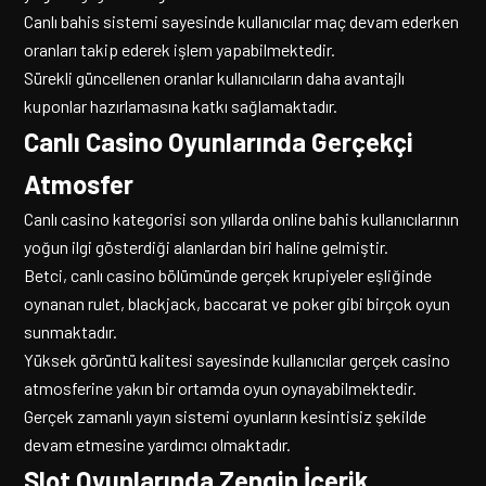
Canlı bahis sistemi sayesinde kullanıcılar maç devam ederken
oranları takip ederek işlem yapabilmektedir.
Sürekli güncellenen oranlar kullanıcıların daha avantajlı
kuponlar hazırlamasına katkı sağlamaktadır.
Canlı Casino Oyunlarında Gerçekçi
Atmosfer
Canlı casino kategorisi son yıllarda online bahis kullanıcılarının
yoğun ilgi gösterdiği alanlardan biri haline gelmiştir.
Betci, canlı casino bölümünde gerçek krupiyeler eşliğinde
oynanan rulet, blackjack, baccarat ve poker gibi birçok oyun
sunmaktadır.
Yüksek görüntü kalitesi sayesinde kullanıcılar gerçek casino
atmosferine yakın bir ortamda oyun oynayabilmektedir.
Gerçek zamanlı yayın sistemi oyunların kesintisiz şekilde
devam etmesine yardımcı olmaktadır.
Slot Oyunlarında Zengin İçerik