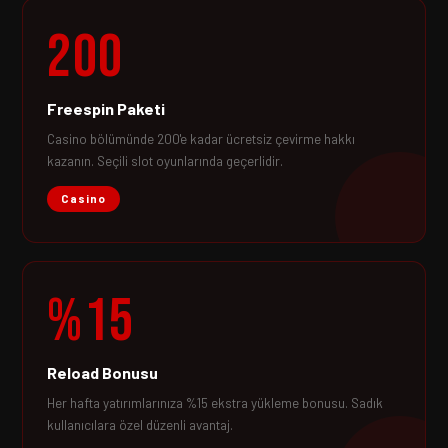
200
Freespin Paketi
Casino bölümünde 200'e kadar ücretsiz çevirme hakkı
kazanın. Seçili slot oyunlarında geçerlidir.
Casino
%15
Reload Bonusu
Her hafta yatırımlarınıza %15 ekstra yükleme bonusu. Sadık
kullanıcılara özel düzenli avantaj.