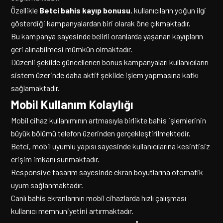
Özellikle
Betci bahis kayıp bonusu
, kullanıcıların yoğun ilgi
gösterdiği kampanyalardan biri olarak öne çıkmaktadır.
Bu kampanya sayesinde belirli oranlarda yaşanan kayıpların
geri alınabilmesi mümkün olmaktadır.
Düzenli şekilde güncellenen bonus kampanyaları kullanıcıların
sistem üzerinde daha aktif şekilde işlem yapmasına katkı
sağlamaktadır.
Mobil Kullanım Kolaylığı
Mobil cihaz kullanımının artmasıyla birlikte bahis işlemlerinin
büyük bölümü telefon üzerinden gerçekleştirilmektedir.
Betci, mobil uyumlu yapısı sayesinde kullanıcılarına kesintisiz
erişim imkanı sunmaktadır.
Responsive tasarım sayesinde ekran boyutlarına otomatik
uyum sağlanmaktadır.
Canlı bahis ekranlarının mobil cihazlarda hızlı çalışması
kullanıcı memnuniyetini artırmaktadır.