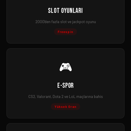
Slot Oyunları
2000'den fazla slot ve jackpot oyunu
Freespin
🎮
E-Spor
CS2, Valorant, Dota 2 ve LoL maçlarına bahis
Yüksek Oran