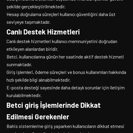
şekilde gerçekleştirilmektedir.
Hesap doğrulama süreçleri kullanıcı güvenliğini daha üst
seviyeye taşımaktadır.
Canlı Destek Hizmetleri
Canlı destek hizmetleri kullanıcı memnuniyetini doğrudan
etkileyen alanlardan biridir.
Betci, kullanıcılarına günün her saatinde aktif destek hizmeti
sunmaktadır.
Giriş işlemleri, ödeme süreçleri ve bonus kullanımları hakkında
hızlı şekilde bilgi alınabilmektedir.
E-posta desteği sayesinde daha detaylı sorunlar için iletişim
kurulabilmektedir.
Betci giriş
İşlemlerinde Dikkat
Edilmesi Gerekenler
Bahis sistemlerine giriş yaparken kullanıcıların dikkat etmesi