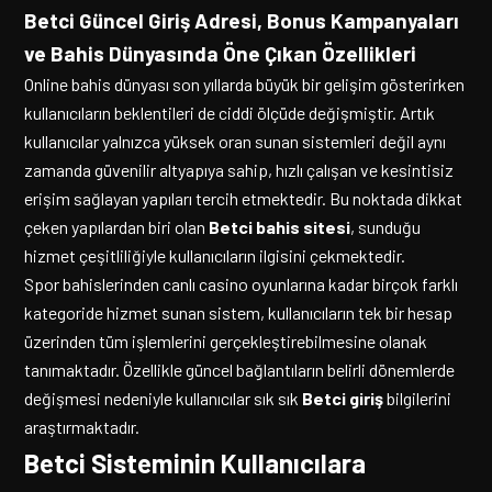
Betci Güncel Giriş Adresi, Bonus Kampanyaları
ve Bahis Dünyasında Öne Çıkan Özellikleri
Online bahis dünyası son yıllarda büyük bir gelişim gösterirken
kullanıcıların beklentileri de ciddi ölçüde değişmiştir. Artık
kullanıcılar yalnızca yüksek oran sunan sistemleri değil aynı
zamanda güvenilir altyapıya sahip, hızlı çalışan ve kesintisiz
erişim sağlayan yapıları tercih etmektedir. Bu noktada dikkat
çeken yapılardan biri olan
Betci bahis sitesi
, sunduğu
hizmet çeşitliliğiyle kullanıcıların ilgisini çekmektedir.
Spor bahislerinden canlı casino oyunlarına kadar birçok farklı
kategoride hizmet sunan sistem, kullanıcıların tek bir hesap
üzerinden tüm işlemlerini gerçekleştirebilmesine olanak
tanımaktadır. Özellikle güncel bağlantıların belirli dönemlerde
değişmesi nedeniyle kullanıcılar sık sık
Betci giriş
bilgilerini
araştırmaktadır.
Betci Sisteminin Kullanıcılara