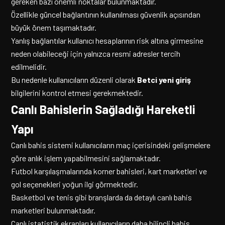
gereken bazı önemli noktalar bulunmaktadır.
Özellikle güncel bağlantının kullanılması güvenlik açısından
büyük önem taşımaktadır.
Yanlış bağlantılar kullanıcı hesaplarının risk altına girmesine
neden olabileceği için yalnızca resmi adresler tercih
edilmelidir.
Bu nedenle kullanıcıların düzenli olarak
Betci yeni giriş
bilgilerini kontrol etmesi gerekmektedir.
Canlı Bahislerin Sağladığı Hareketli
Yapı
Canlı bahis sistemi kullanıcıların maç içerisindeki gelişmelere
göre anlık işlem yapabilmesini sağlamaktadır.
Futbol karşılaşmalarında korner bahisleri, kart marketleri ve
gol seçenekleri yoğun ilgi görmektedir.
Basketbol ve tenis gibi branşlarda da detaylı canlı bahis
marketleri bulunmaktadır.
Canlı istatistik ekranları kullanıcıların daha bilinçli bahis