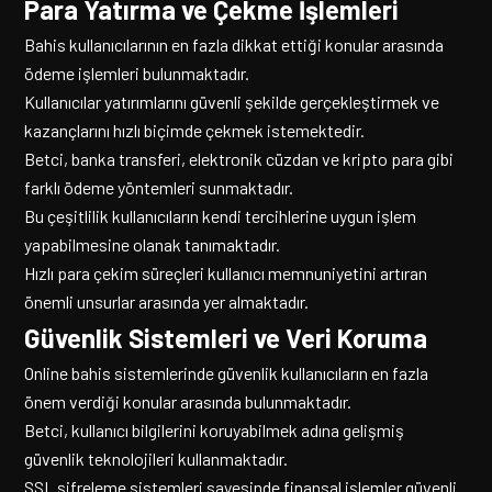
Para Yatırma ve Çekme İşlemleri
Bahis kullanıcılarının en fazla dikkat ettiği konular arasında
ödeme işlemleri bulunmaktadır.
Kullanıcılar yatırımlarını güvenli şekilde gerçekleştirmek ve
kazançlarını hızlı biçimde çekmek istemektedir.
Betci, banka transferi, elektronik cüzdan ve kripto para gibi
farklı ödeme yöntemleri sunmaktadır.
Bu çeşitlilik kullanıcıların kendi tercihlerine uygun işlem
yapabilmesine olanak tanımaktadır.
Hızlı para çekim süreçleri kullanıcı memnuniyetini artıran
önemli unsurlar arasında yer almaktadır.
Güvenlik Sistemleri ve Veri Koruma
Online bahis sistemlerinde güvenlik kullanıcıların en fazla
önem verdiği konular arasında bulunmaktadır.
Betci, kullanıcı bilgilerini koruyabilmek adına gelişmiş
güvenlik teknolojileri kullanmaktadır.
SSL şifreleme sistemleri sayesinde finansal işlemler güvenli