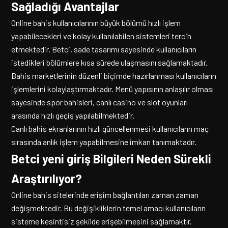
Sağladığı Avantajlar
Online bahis kullanıcılarının büyük bölümü hızlı işlem
yapabilecekleri ve kolay kullanılabilen sistemleri tercih
etmektedir. Betci, sade tasarımı sayesinde kullanıcıların
istedikleri bölümlere kısa sürede ulaşmasını sağlamaktadır.
Bahis marketlerinin düzenli biçimde hazırlanması kullanıcıların
işlemlerini kolaylaştırmaktadır. Menü yapısının anlaşılır olması
sayesinde spor bahisleri, canlı casino ve slot oyunları
arasında hızlı geçiş yapılabilmektedir.
Canlı bahis ekranlarının hızlı güncellenmesi kullanıcıların maç
sırasında anlık işlem yapabilmesine imkan tanımaktadır.
Betci yeni giriş
Bilgileri Neden Sürekli
Araştırılıyor?
Online bahis sitelerinde erişim bağlantıları zaman zaman
değişmektedir. Bu değişikliklerin temel amacı kullanıcıların
sisteme kesintisiz şekilde erişebilmesini sağlamaktır.