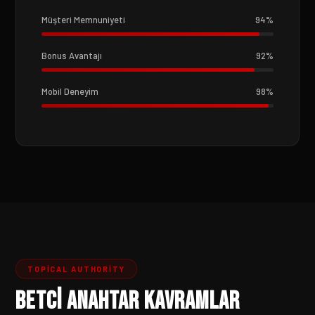
Müşteri Memnuniyeti
94%
Bonus Avantajı
92%
Mobil Deneyim
98%
TOPICAL AUTHORITY
Betci Anahtar Kavramlar