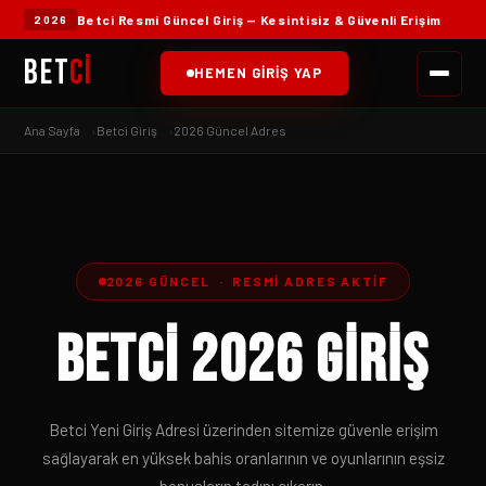
Betci Resmi Güncel Giriş — Kesintisiz & Güvenli Erişim
2026
Bet
Ci
HEMEN GIRIŞ YAP
Ana Sayfa
Betci Giriş
2026 Güncel Adres
2026 GÜNCEL · RESMI ADRES AKTIF
Betci 2026 GİRİŞ
Betci Yeni Giriş Adresi üzerinden sitemize güvenle erişim
sağlayarak en yüksek bahis oranlarının ve oyunlarının eşsiz