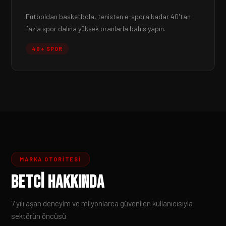
Futboldan basketbola, tenisten e-spora kadar 40'tan
fazla spor dalına yüksek oranlarla bahis yapın.
40+ SPOR
MARKA OTORITESI
Betci Hakkında
7 yılı aşan deneyim ve milyonlarca güvenilen kullanıcısıyla
sektörün öncüsü