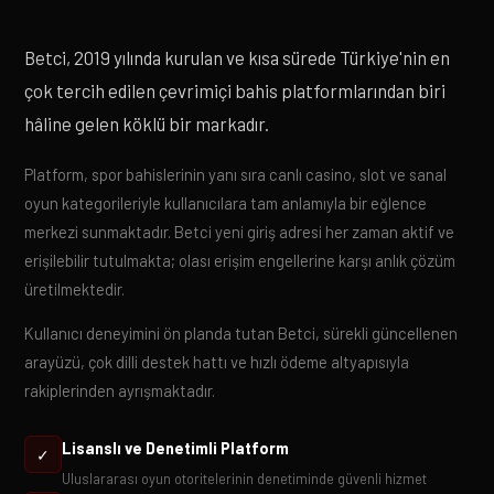
Betci, 2019 yılında kurulan ve kısa sürede Türkiye'nin en
çok tercih edilen çevrimiçi bahis platformlarından biri
hâline gelen köklü bir markadır.
Platform, spor bahislerinin yanı sıra canlı casino, slot ve sanal
oyun kategorileriyle kullanıcılara tam anlamıyla bir eğlence
merkezi sunmaktadır. Betci yeni giriş adresi her zaman aktif ve
erişilebilir tutulmakta; olası erişim engellerine karşı anlık çözüm
üretilmektedir.
Kullanıcı deneyimini ön planda tutan Betci, sürekli güncellenen
arayüzü, çok dilli destek hattı ve hızlı ödeme altyapısıyla
rakiplerinden ayrışmaktadır.
Lisanslı ve Denetimli Platform
✓
Uluslararası oyun otoritelerinin denetiminde güvenli hizmet