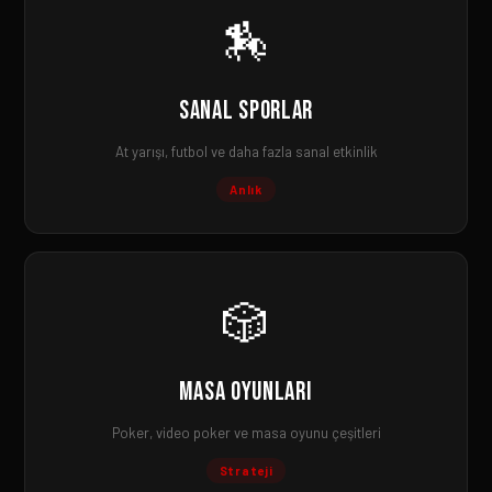
🏇
Sanal Sporlar
At yarışı, futbol ve daha fazla sanal etkinlik
Anlık
🎲
Masa Oyunları
Poker, video poker ve masa oyunu çeşitleri
Strateji