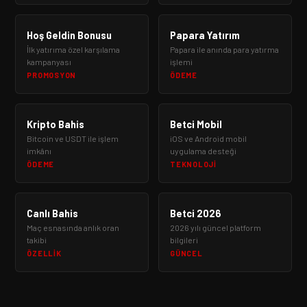
Hoş Geldin Bonusu
Papara Yatırım
İlk yatırıma özel karşılama
Papara ile anında para yatırma
kampanyası
işlemi
PROMOSYON
ÖDEME
Kripto Bahis
Betci Mobil
Bitcoin ve USDT ile işlem
iOS ve Android mobil
imkânı
uygulama desteği
ÖDEME
TEKNOLOJI
Canlı Bahis
Betci 2026
Maç esnasında anlık oran
2026 yılı güncel platform
takibi
bilgileri
ÖZELLIK
GÜNCEL