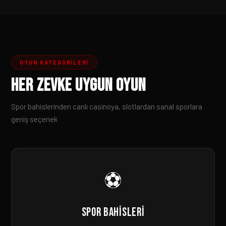
OYUN KATEGORILERI
Her Zevke Uygun Oyun
Spor bahislerinden canlı casinoya, slotlardan sanal sporlara
geniş seçenek
⚽
Spor Bahisleri