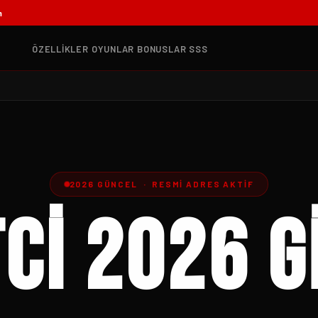
m
ÖZELLIKLER
OYUNLAR
BONUSLAR
SSS
2026 GÜNCEL · RESMI ADRES AKTIF
ci 2026 G