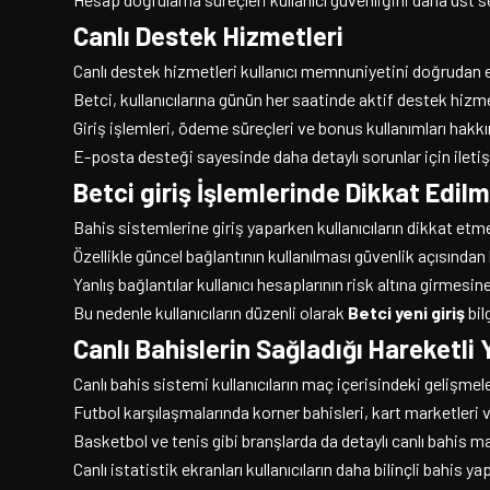
Canlı Destek Hizmetleri
Canlı destek hizmetleri kullanıcı memnuniyetini doğrudan et
Betci, kullanıcılarına günün her saatinde aktif destek hiz
Giriş işlemleri, ödeme süreçleri ve bonus kullanımları hakkın
E-posta desteği sayesinde daha detaylı sorunlar için ileti
Betci giriş
İşlemlerinde Dikkat Edilm
Bahis sistemlerine giriş yaparken kullanıcıların dikkat et
Özellikle güncel bağlantının kullanılması güvenlik açısınd
Yanlış bağlantılar kullanıcı hesaplarının risk altına girmesin
Bu nedenle kullanıcıların düzenli olarak
Betci yeni giriş
bil
Canlı Bahislerin Sağladığı Hareketli 
Canlı bahis sistemi kullanıcıların maç içerisindeki gelişme
Futbol karşılaşmalarında korner bahisleri, kart marketleri 
Basketbol ve tenis gibi branşlarda da detaylı canlı bahis m
Canlı istatistik ekranları kullanıcıların daha bilinçli bahis