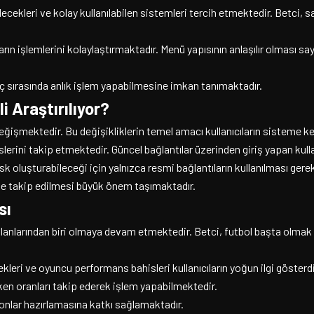
lecekleri ve kolay kullanılabilen sistemleri tercih etmektedir. Betci, s
rın işlemlerini kolaylaştırmaktadır. Menü yapısının anlaşılır olması say
maç sırasında anlık işlem yapabilmesine imkan tanımaktadır.
i Araştırılıyor?
eğişmektedir. Bu değişikliklerin temel amacı kullanıcıların sisteme ke
lerini takip etmektedir. Güncel bağlantılar üzerinden giriş yapan kull
risk oluşturabileceği için yalnızca resmi bağlantıların kullanılması ger
lde takip edilmesi büyük önem taşımaktadır.
sı
 alanlarından biri olmaya devam etmektedir. Betci, futbol başta olmak 
ekleri ve oyuncu performans bahisleri kullanıcıların yoğun ilgi gösterd
ken oranları takip ederek işlem yapabilmektedir.
uponlar hazırlamasına katkı sağlamaktadır.