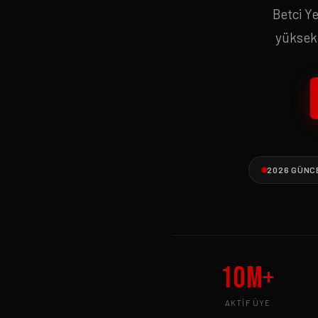
Betci Y
yüksek 
2026 GÜNC
10M+
AKTIF ÜYE