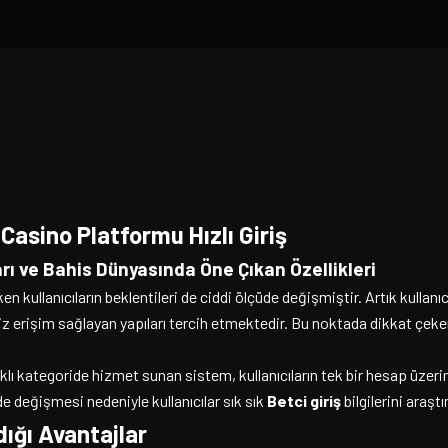
 Casino Platformu Hızlı Giriş
rı ve Bahis Dünyasında Öne Çıkan Özellikleri
en kullanıcıların beklentileri de ciddi ölçüde değişmiştir. Artık kullan
siz erişim sağlayan yapıları tercih etmektedir. Bu noktada dikkat çeke
rklı kategoride hizmet sunan sistem, kullanıcıların tek bir hesap üzer
de değişmesi nedeniyle kullanıcılar sık sık
Betci giriş
bilgilerini araşt
dığı Avantajlar