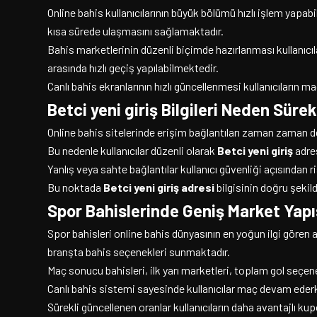
Online bahis kullanıcılarının büyük bölümü hızlı işlem yapabi
kısa sürede ulaşmasını sağlamaktadır.
Bahis marketlerinin düzenli biçimde hazırlanması kullanıcıla
arasında hızlı geçiş yapılabilmektedir.
Canlı bahis ekranlarının hızlı güncellenmesi kullanıcıların 
Betci yeni giriş
Bilgileri Neden Sürekl
Online bahis sitelerinde erişim bağlantıları zaman zaman d
Bu nedenle kullanıcılar düzenli olarak
Betci yeni giriş
adres
Yanlış veya sahte bağlantılar kullanıcı güvenliği açısından 
Bu noktada
Betci yeni giriş adresi
bilgisinin doğru şeki
Spor Bahislerinde Geniş Market Yapı
Spor bahisleri online bahis dünyasının en yoğun ilgi gören
branşta bahis seçenekleri sunmaktadır.
Maç sonucu bahisleri, ilk yarı marketleri, toplam gol seçen
Canlı bahis sistemi sayesinde kullanıcılar maç devam eder
Sürekli güncellenen oranlar kullanıcıların daha avantajlı k