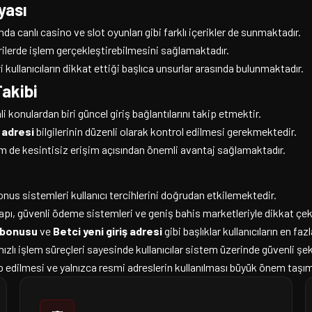
yası
nda canlı casino ve slot oyunları gibi farklı içerikler de sunmaktadır.
orilerde işlem gerçekleştirebilmesini sağlamaktadır.
 kullanıcıların dikkat ettiği başlıca unsurlar arasında bulunmaktadır.
Takibi
i konulardan biri güncel giriş bağlantılarını takip etmektir.
ş adresi
bilgilerinin düzenli olarak kontrol edilmesi gerekmektedir.
m de kesintisiz erişim açısından önemli avantaj sağlamaktadır.
bonus sistemleri kullanıcı tercihlerini doğrudan etkilemektedir.
yapı, güvenli ödeme sistemleri ve geniş bahis marketleriyle dikkat çe
p bonusu
ve
Betci yeni giriş adresi
gibi başlıklar kullanıcıların en fa
hızlı işlem süreçleri sayesinde kullanıcılar sistem üzerinde güvenli şe
p edilmesi ve yalnızca resmi adreslerin kullanılması büyük önem taşım