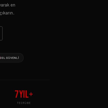
yarak en
çıkarın.
SSL GÜVENLI
7yıl+
TECRÜBE