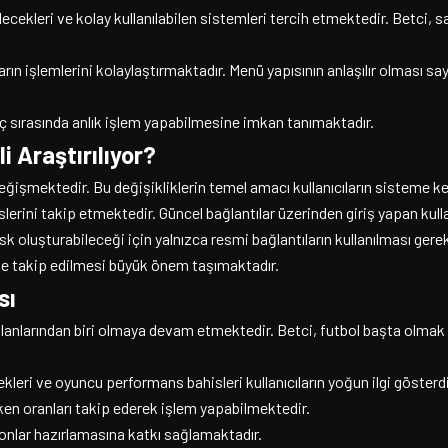
lecekleri ve kolay kullanılabilen sistemleri tercih etmektedir. Betci, s
rın işlemlerini kolaylaştırmaktadır. Menü yapısının anlaşılır olması say
maç sırasında anlık işlem yapabilmesine imkan tanımaktadır.
i Araştırılıyor?
eğişmektedir. Bu değişikliklerin temel amacı kullanıcıların sisteme ke
lerini takip etmektedir. Güncel bağlantılar üzerinden giriş yapan kull
risk oluşturabileceği için yalnızca resmi bağlantıların kullanılması ger
lde takip edilmesi büyük önem taşımaktadır.
sı
 alanlarından biri olmaya devam etmektedir. Betci, futbol başta olmak 
ekleri ve oyuncu performans bahisleri kullanıcıların yoğun ilgi gösterd
ken oranları takip ederek işlem yapabilmektedir.
uponlar hazırlamasına katkı sağlamaktadır.