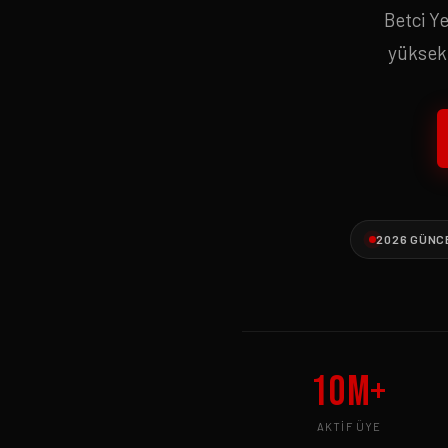
Betci Y
yüksek 
2026 GÜNC
10M+
AKTIF ÜYE