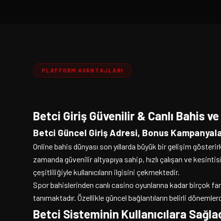
PLATFORM AVANTAJLARI
Betci Giriş Güvenilir & Canlı Bahis ve
Betci Güncel Giriş Adresi, Bonus Kampanyala
Online bahis dünyası son yıllarda büyük bir gelişim gösterirk
zamanda güvenilir altyapıya sahip, hızlı çalışan ve kesinti
çeşitliliğiyle kullanıcıların ilgisini çekmektedir.
Spor bahislerinden canlı casino oyunlarına kadar birçok fa
tanımaktadır. Özellikle güncel bağlantıların belirli dönemler
Betci Sisteminin Kullanıcılara Sağla