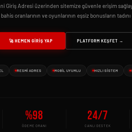
eni Giriş Adresi üzerinden sitemize güvenle erişim sağla
bahis oranlarının ve oyunlarının eşsiz bonusların tadını 
🚀 HEMEN GIRIŞ YAP
PLATFORM KEŞFET →
EL
RESMI ADRES
MOBIL UYUMLU
HIZLI SISTEM
%98
24/7
ÖDEME ORANI
CANLI DESTEK