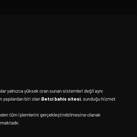
ıcılar yalnızca yüksek oran sunan sistemleri değil aynı
n yapılardan biri olan
Betci bahis sitesi
, sunduğu hizmet
inden tüm işlemlerini gerçekleştirebilmesine olanak
ırmaktadır.