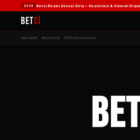
Betci Resmi Güncel Giriş — Kesintisiz & Güvenli Erişi
2026
Bet
Ci
Ana Sayfa
Betci Giriş
2026 Güncel Adres
Bet