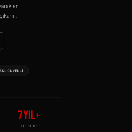
yarak en
çıkarın.
SSL GÜVENLI
7yıl+
TECRÜBE