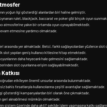
Atmosfer
ının yoğun ilgi gösterdiği alanlardan biri haline gelmiştir.
 oynanan rulet, blackjack, baccarat ve poker gibi birçok oyun sunmakt
ino atmosferine yakın bir ortamda oyun oynayabilmektedir.
 devam etmesine yardımcı olmaktadır.
ri arasında yer almaktadır. Betci, farklı sağlayıcılardan yüzlerce slot
ik slot yapıları geniş kullanıcı kitlesine hitap etmektedir.
t oyunlarının daha heyecanlı hale gelmesini sağlamaktadır.
üzerinden slot oyunlarına erişim sağlayabilmektedir.
 Katkısı
i doğrudan etkileyen önemli unsurlar arasında bulunmaktadır.
iz bahis fırsatlarıyla kullanıcılarına çeşitli avantajlar sağlamaktadır.
 ilgi gösterdiği kampanyalardan biri olarak öne çıkmaktadır.
n geri alınabilmesi mümkün olmaktadır.
arın sistem üzerinde daha aktif şekilde işlem yapmasına katkı sağlam