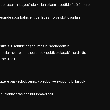
ade tasarımı sayesinde kullanıcıların istedikleri bölümlere
esinde spor bahisleri, canlı casino ve slot oyunları
sintisiz şekilde erişebilmesini sağlamaktır.
anıcılar hesaplarına sorunsuz şekilde ulaşabilmektedir.
ekmektedir.
üzere basketbol, tenis, voleybol ve e-spor gibi birçok
iği alanlar arasında bulunmaktadır.