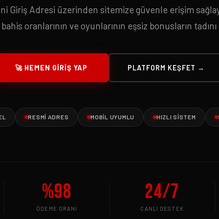
eni Giriş Adresi üzerinden sitemize güvenle erişim sağla
bahis oranlarının ve oyunlarının eşsiz bonusların tadını 
🚀 HEMEN GIRIŞ YAP
PLATFORM KEŞFET →
EL
RESMI ADRES
MOBIL UYUMLU
HIZLI SISTEM
%98
24/7
ÖDEME ORANI
CANLI DESTEK