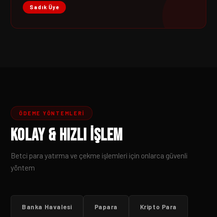
Sadık Üye
ÖDEME YÖNTEMLERI
Kolay & Hızlı İşlem
Betci para yatırma ve çekme işlemleri için onlarca güvenli
yöntem
Banka Havalesi
Papara
Kripto Para