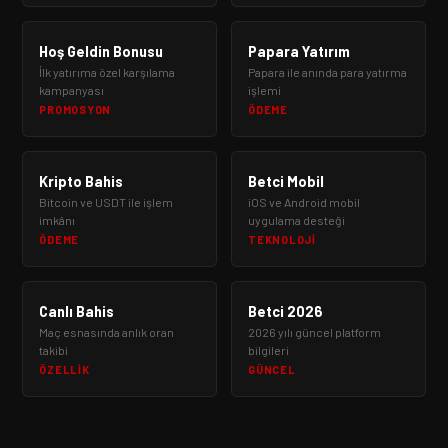
Hoş Geldin Bonusu
Papara Yatırım
İlk yatırıma özel karşılama
Papara ile anında para yatırma
kampanyası
işlemi
PROMOSYON
ÖDEME
Kripto Bahis
Betci Mobil
Bitcoin ve USDT ile işlem
iOS ve Android mobil
imkânı
uygulama desteği
ÖDEME
TEKNOLOJI
Canlı Bahis
Betci 2026
Maç esnasında anlık oran
2026 yılı güncel platform
takibi
bilgileri
ÖZELLIK
GÜNCEL