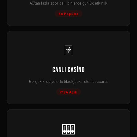
40'tan fazla spor dalı, binlerce günlük etkinlik
En Popüler
🃏
Canlı Casino
Gerçek krupiyelerle blackjack, rulet, baccarat
7/24 Açık
🎰