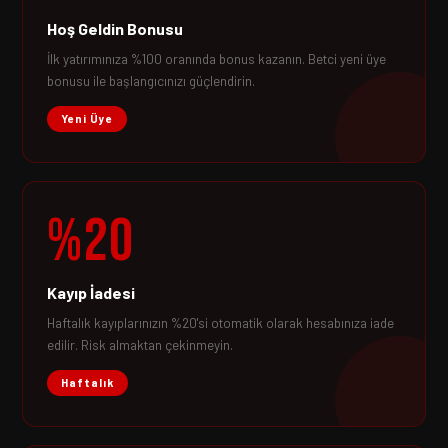
Hoş Geldin Bonusu
İlk yatırımınıza %100 oranında bonus kazanın. Betci yeni üye
bonusu ile başlangıcınızı güçlendirin.
Yeni Üye
%20
Kayıp İadesi
Haftalık kayıplarınızın %20'si otomatik olarak hesabınıza iade
edilir. Risk almaktan çekinmeyin.
Haftalık