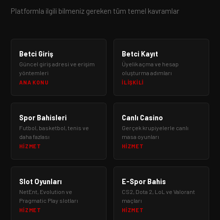
Platformla ilgili bilmeniz gereken tüm temel kavramlar
Betci Giriş
Betci Kayıt
Güncel giriş adresi ve erişim
Üyelik açma ve hesap
yöntemleri
oluşturma adımları
ANA KONU
İLIŞKILI
Spor Bahisleri
Canlı Casino
Futbol, basketbol, tenis ve
Gerçek krupiyelerle canlı
daha fazlası
masa oyunları
HIZMET
HIZMET
Slot Oyunları
E-Spor Bahis
NetEnt, Evolution ve
CS2, Dota 2, LoL ve Valorant
Pragmatic Play slotları
maçları
HIZMET
HIZMET