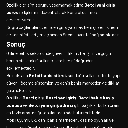
Özellikle erişim sorunu yaşamamak adına
Betci yeni giriş
adresi
bilgilerinin düzenli olarak kontrol edilmesi
gerekmektedir.
Doğru bağlantılar üzerinden giriş yapmak hem güvenlik hem
de kesintisiz erişim açısından önemli avantaj sağlamaktadır.
Sonuç
Online bahis sektöründe güvenilirlik, hızlı erişim ve güçlü
bonus sistemleri kullanıcı tercihlerini doğrudan
etkilemektedir.
Bu noktada
Betci bahis sitesi
, sunduğu kullanıcı dostu yapı,
güvenli ödeme sistemleri ve geniş bahis marketleriyle dikkat
çekmektedir.
Özellikle
Betci giriş
,
Betci yeni giriş
,
Betci bahis kayıp
bonusu
ve
Betci yeni giriş adresi
gibi başlıklar kullanıcıların
en fazla araştırdığı konular arasında bulunmaktadır.
Mobil uyumluluk, canlı bahis marketleri, casino oyunları ve
hızlı işlem süreçleri sayesinde kullanıcılar sistem üzerinde