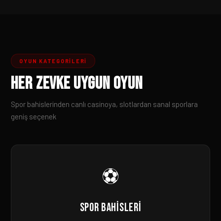
OYUN KATEGORILERI
Her Zevke Uygun Oyun
Spor bahislerinden canlı casinoya, slotlardan sanal sporlara
geniş seçenek
⚽
Spor Bahisleri