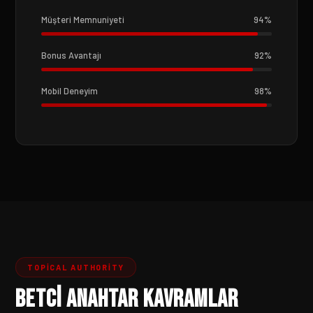
Müşteri Memnuniyeti
94%
Bonus Avantajı
92%
Mobil Deneyim
98%
TOPICAL AUTHORITY
Betci Anahtar Kavramlar