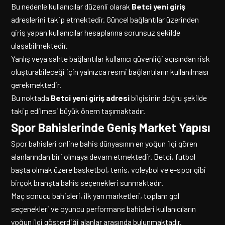
Bu nedenle kullanıcılar düzenli olarak
Betci yeni giriş
adreslerini takip etmektedir. Güncel bağlantılar üzerinden
giriş yapan kullanıcılar hesaplarına sorunsuz şekilde
ulaşabilmektedir.
Yanlış veya sahte bağlantılar kullanıcı güvenliği açısından risk
oluşturabileceği için yalnızca resmi bağlantıların kullanılması
gerekmektedir.
Bu noktada
Betci yeni giriş adresi
bilgisinin doğru şekilde
takip edilmesi büyük önem taşımaktadır.
Spor Bahislerinde Geniş Market Yapısı
Spor bahisleri online bahis dünyasının en yoğun ilgi gören
alanlarından biri olmaya devam etmektedir. Betci, futbol
başta olmak üzere basketbol, tenis, voleybol ve e-spor gibi
birçok branşta bahis seçenekleri sunmaktadır.
Maç sonucu bahisleri, ilk yarı marketleri, toplam gol
seçenekleri ve oyuncu performans bahisleri kullanıcıların
yoğun ilgi gösterdiği alanlar arasında bulunmaktadır.