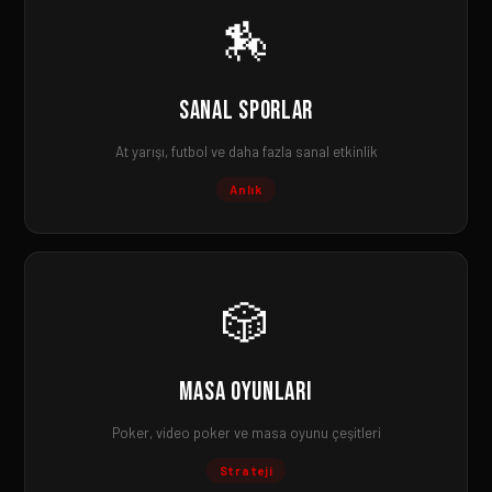
🏇
Sanal Sporlar
At yarışı, futbol ve daha fazla sanal etkinlik
Anlık
🎲
Masa Oyunları
Poker, video poker ve masa oyunu çeşitleri
Strateji