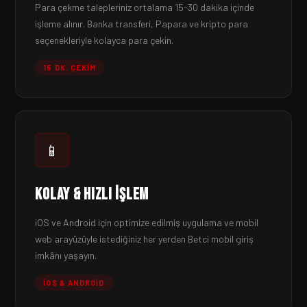
Para çekme talepleriniz ortalama 15-30 dakika içinde
işleme alınır. Banka transferi, Papara ve kripto para
seçenekleriyle kolayca para çekin.
15 DK. ÇEKIM
📱
Kolay & Hızlı İşlem
iOS ve Android için optimize edilmiş uygulama ve mobil
web arayüzüyle istediğiniz her yerden Betci mobil giriş
imkânı yaşayın.
IOS & ANDROID