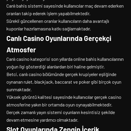
Canlı bahis sistemi sayesinde kullanıcılar maç devam ederken
oranları takip ederek işlem yapabilmektedir.
Sürekli güncellenen oranlar kullanıcıların daha avantajlı
kuponlar hazırlamasına katkı sağlamaktadır.
Canlı Casino Oyunlarında Gerçekçi
Atmosfer
Canlı casino kategorisi son yıllarda online bahis kullanıcılarının
yoğun ilgi gösterdiği alanlardan biri haline gelmiştir.
Betci, canlı casino bölümünde gerçek krupiyeler eşliğinde
oynanan rulet, blackjack, baccarat ve poker gibi birçok oyun
sunmaktadır.
Yüksek görüntü kalitesi sayesinde kullanıcılar gerçek casino
atmosferine yakın bir ortamda oyun oynayabilmektedir.
Gerçek zamanlı yayın sistemi oyunların kesintisiz şekilde
devam etmesine yardımcı olmaktadır.
Slot Oyunlarında Zengin İçerik