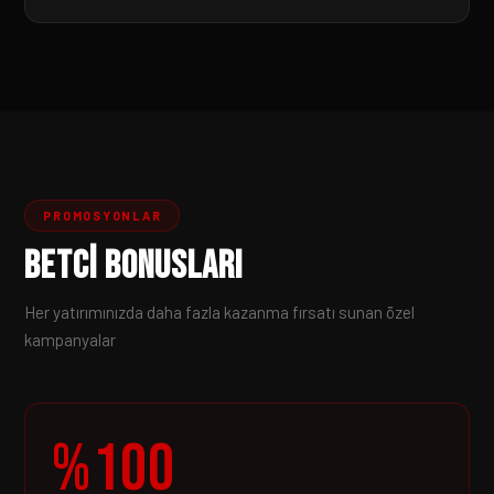
PROMOSYONLAR
Betci Bonusları
Her yatırımınızda daha fazla kazanma fırsatı sunan özel
kampanyalar
%100