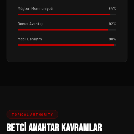
Müşteri Memnuniyeti
94%
Bonus Avantajı
92%
Mobil Deneyim
98%
TOPICAL AUTHORITY
Betci Anahtar Kavramlar