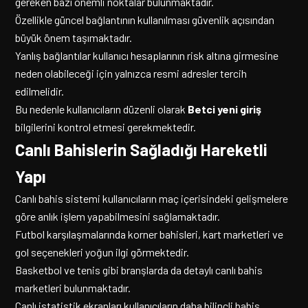
gereken bazı önemli noktalar bulunmaktadır.
Özellikle güncel bağlantının kullanılması güvenlik açısından
büyük önem taşımaktadır.
Yanlış bağlantılar kullanıcı hesaplarının risk altına girmesine
neden olabileceği için yalnızca resmi adresler tercih
edilmelidir.
Bu nedenle kullanıcıların düzenli olarak
Betci yeni giriş
bilgilerini kontrol etmesi gerekmektedir.
Canlı Bahislerin Sağladığı Hareketli
Yapı
Canlı bahis sistemi kullanıcıların maç içerisindeki gelişmelere
göre anlık işlem yapabilmesini sağlamaktadır.
Futbol karşılaşmalarında korner bahisleri, kart marketleri ve
gol seçenekleri yoğun ilgi görmektedir.
Basketbol ve tenis gibi branşlarda da detaylı canlı bahis
marketleri bulunmaktadır.
Canlı istatistik ekranları kullanıcıların daha bilinçli bahis