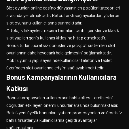
Slot oyunları online casino dünyasının en popüler kategorileri
arasında yer almaktadır. Betci, farklı sağlayıcılardan yüzlerce
slot oyununu kullanıcılarına sunmaktadır.
Mitolojik hikayeler, macera temaları, tarihi içerikler ve klasik
slot yapıları geniş kullanıcı kitlesine hitap etmektedir.
Bonus turları, ücretsiz dönüşler ve jackpot sistemleri slot
oyunlarının daha heyecanlı hale gelmesini sağlamaktadır.
Mobil uyumlu yapı sayesinde kullanıcılar telefon ve tablet
üzerinden slot oyunlarına erişim sağlayabilmektedir.
Bonus Kampanyalarının Kullanıcılara
Katkısı
Bonus kampanyaları kullanıcıların bahis sitesi tercihlerini
doğrudan etkileyen önemli unsurlar arasında bulunmaktadır.
Betci, yeni üyelik bonusları, yatırım promosyonları ve ücretsiz
bahis fırsatlarıyla kullanıcılarına çeşitli avantajlar
sağlamaktadır.