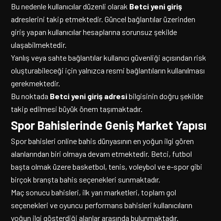
Bu nedenle kullanıcılar düzenli olarak
Betci yeni giriş
adreslerini takip etmektedir. Güncel bağlantılar üzerinden
giriş yapan kullanıcılar hesaplarına sorunsuz şekilde
ulaşabilmektedir.
Yanlış veya sahte bağlantılar kullanıcı güvenliği açısından risk
oluşturabileceği için yalnızca resmi bağlantıların kullanılması
gerekmektedir.
Bu noktada
Betci yeni giriş adresi
bilgisinin doğru şekilde
takip edilmesi büyük önem taşımaktadır.
Spor Bahislerinde Geniş Market Yapısı
Spor bahisleri online bahis dünyasının en yoğun ilgi gören
alanlarından biri olmaya devam etmektedir. Betci, futbol
başta olmak üzere basketbol, tenis, voleybol ve e-spor gibi
birçok branşta bahis seçenekleri sunmaktadır.
Maç sonucu bahisleri, ilk yarı marketleri, toplam gol
seçenekleri ve oyuncu performans bahisleri kullanıcıların
yoğun ilgi gösterdiği alanlar arasında bulunmaktadır.