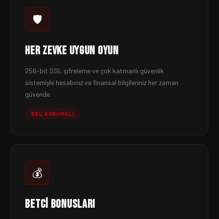
🛡️
Her Zevke Uygun Oyun
256-bit SSL şifreleme ve çok katmanlı güvenlik
sistemiyle hesabınız ve finansal bilgileriniz her zaman
güvende.
SSL KORUMALI
💰
Betci Bonusları