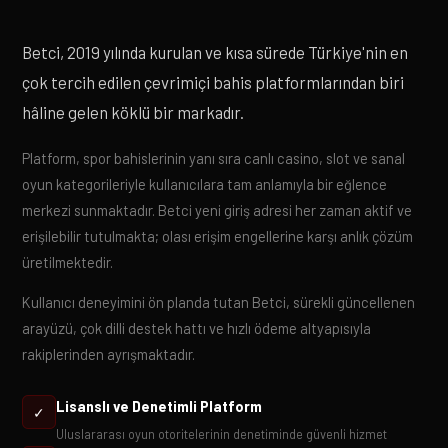
Betci, 2019 yılında kurulan ve kısa sürede Türkiye'nin en
çok tercih edilen çevrimiçi bahis platformlarından biri
hâline gelen köklü bir markadır.
Platform, spor bahislerinin yanı sıra canlı casino, slot ve sanal
oyun kategorileriyle kullanıcılara tam anlamıyla bir eğlence
merkezi sunmaktadır. Betci yeni giriş adresi her zaman aktif ve
erişilebilir tutulmakta; olası erişim engellerine karşı anlık çözüm
üretilmektedir.
Kullanıcı deneyimini ön planda tutan Betci, sürekli güncellenen
arayüzü, çok dilli destek hattı ve hızlı ödeme altyapısıyla
rakiplerinden ayrışmaktadır.
Lisanslı ve Denetimli Platform
✓
Uluslararası oyun otoritelerinin denetiminde güvenli hizmet