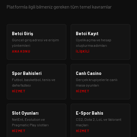
Platformla ilgili bilmeniz gereken tüm temel kavramlar
Betci Giriş
Betci Kayıt
Güncel giriş adresi ve erişim
Üyelik açma ve hesap
yöntemleri
oluşturma adımları
ANA KONU
İLIŞKILI
Spor Bahisleri
Canlı Casino
Futbol, basketbol, tenis ve
Gerçek krupiyelerle canlı
daha fazlası
masa oyunları
HIZMET
HIZMET
Slot Oyunları
E-Spor Bahis
NetEnt, Evolution ve
CS2, Dota 2, LoL ve Valorant
Pragmatic Play slotları
maçları
HIZMET
HIZMET