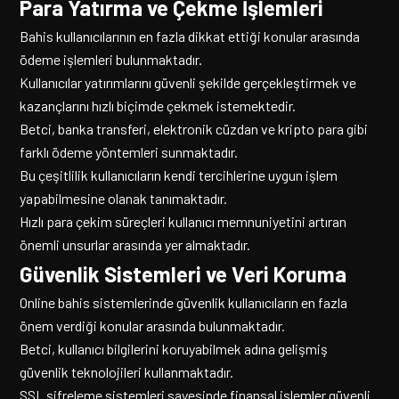
Para Yatırma ve Çekme İşlemleri
Bahis kullanıcılarının en fazla dikkat ettiği konular arasında
ödeme işlemleri bulunmaktadır.
Kullanıcılar yatırımlarını güvenli şekilde gerçekleştirmek ve
kazançlarını hızlı biçimde çekmek istemektedir.
Betci, banka transferi, elektronik cüzdan ve kripto para gibi
farklı ödeme yöntemleri sunmaktadır.
Bu çeşitlilik kullanıcıların kendi tercihlerine uygun işlem
yapabilmesine olanak tanımaktadır.
Hızlı para çekim süreçleri kullanıcı memnuniyetini artıran
önemli unsurlar arasında yer almaktadır.
Güvenlik Sistemleri ve Veri Koruma
Online bahis sistemlerinde güvenlik kullanıcıların en fazla
önem verdiği konular arasında bulunmaktadır.
Betci, kullanıcı bilgilerini koruyabilmek adına gelişmiş
güvenlik teknolojileri kullanmaktadır.
SSL şifreleme sistemleri sayesinde finansal işlemler güvenli