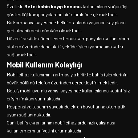
Özellikle
Betci bahis kayıp bonusu
, kullanıcıların yoğun ilgi
gösterdiği kampanyalardan biri olarak öne çıkmaktadır.
Bu kampanya sayesinde belirli oranlarda yaşanan kayıpların
geri alınabilmesi mümkün olmaktadır.
Düzenli şekilde güncellenen bonus kampanyaları kullanıcıların
sistem üzerinde daha aktif şekilde işlem yapmasına katkı
sağlamaktadır.
Mobil Kullanım Kolaylığı
Mobil cihaz kullanımının artmasıyla birlikte bahis işlemlerinin
büyük bölümü telefon üzerinden gerçekleştirilmektedir.
Betci, mobil uyumlu yapısı sayesinde kullanıcılarına kesintisiz
erişim imkanı sunmaktadır.
Responsive tasarım sayesinde ekran boyutlarına otomatik
uyum sağlanmaktadır.
Canlı bahis ekranlarının mobil cihazlarda hızlı çalışması
kullanıcı memnuniyetini artırmaktadır.