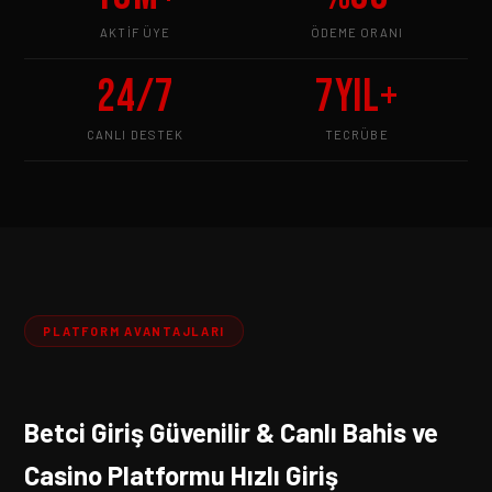
AKTIF ÜYE
ÖDEME ORANI
24/7
7yıl+
CANLI DESTEK
TECRÜBE
PLATFORM AVANTAJLARI
Betci Giriş Güvenilir & Canlı Bahis ve
Casino Platformu Hızlı Giriş