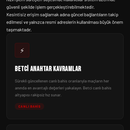
güvenli şekilde işlem gerçekleştirebilmektedir.
Kesintisiz erişim sağlamak adına güncel bağlantıların takip
edilmesi ve yalnızca resmi adreslerin kullanılması büyük önem
taşımaktadır.
⚡
Betci Anahtar Kavramlar
Sürekli güncellenen canlı bahis oranlarıyla maçların her
anında en avantajlı değerleri yakalayın. Betci canlı bahis
altyapısı rakipsiz hız sunar.
CANLI BAHIS