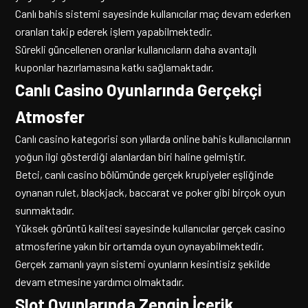
Canlı bahis sistemi sayesinde kullanıcılar maç devam ederken
oranları takip ederek işlem yapabilmektedir.
Sürekli güncellenen oranlar kullanıcıların daha avantajlı
kuponlar hazırlamasına katkı sağlamaktadır.
Canlı Casino Oyunlarında Gerçekçi
Atmosfer
Canlı casino kategorisi son yıllarda online bahis kullanıcılarının
yoğun ilgi gösterdiği alanlardan biri haline gelmiştir.
Betci, canlı casino bölümünde gerçek krupiyeler eşliğinde
oynanan rulet, blackjack, baccarat ve poker gibi birçok oyun
sunmaktadır.
Yüksek görüntü kalitesi sayesinde kullanıcılar gerçek casino
atmosferine yakın bir ortamda oyun oynayabilmektedir.
Gerçek zamanlı yayın sistemi oyunların kesintisiz şekilde
devam etmesine yardımcı olmaktadır.
Slot Oyunlarında Zengin İçerik