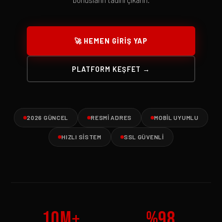
bonusların tadını çıkarın.
🚀 HEMEN GIRIŞ YAP
PLATFORM KEŞFET →
2026 GÜNCEL
RESMI ADRES
MOBIL UYUMLU
HIZLI SISTEM
SSL GÜVENLI
10M+
%98