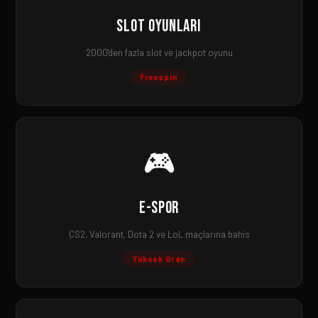
Slot Oyunları
2000'den fazla slot ve jackpot oyunu
Freespin
🎮
E-Spor
CS2, Valorant, Dota 2 ve LoL maçlarına bahis
Yüksek Oran