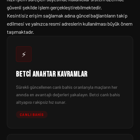
güvenli şekilde işlem gerçekleştirebilmektedir.
Kesintisiz erişim sağlamak adına güncel bağlantıların takip
edilmesi ve yalnızca resmi adreslerin kullanılması büyük önem
taşımaktadır.
⚡
Betci Anahtar Kavramlar
Sürekli güncellenen canlı bahis oranlarıyla maçların her
anında en avantajlı değerleri yakalayın. Betci canlı bahis
altyapısı rakipsiz hız sunar.
CANLI BAHIS