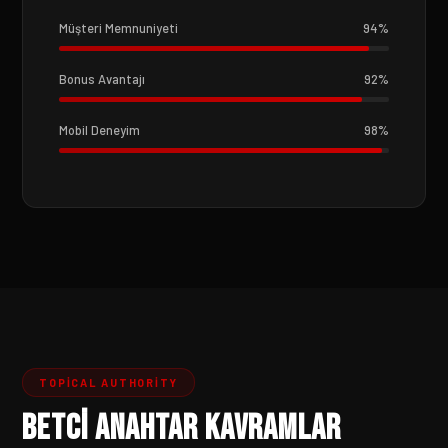
Müşteri Memnuniyeti
94%
Bonus Avantajı
92%
Mobil Deneyim
98%
TOPICAL AUTHORITY
Betci Anahtar Kavramlar