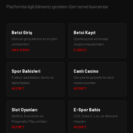
Platformla ilgili bilmeniz gereken tüm temel kavramlar
Betci Giriş
Betci Kayıt
Güncel giriş adresi ve erişim
Üyelik açma ve hesap
yöntemleri
oluşturma adımları
ANA KONU
İLIŞKILI
Spor Bahisleri
Canlı Casino
Futbol, basketbol, tenis ve
Gerçek krupiyelerle canlı
daha fazlası
masa oyunları
HIZMET
HIZMET
Slot Oyunları
E-Spor Bahis
NetEnt, Evolution ve
CS2, Dota 2, LoL ve Valorant
Pragmatic Play slotları
maçları
HIZMET
HIZMET