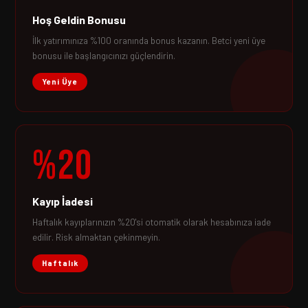
Hoş Geldin Bonusu
İlk yatırımınıza %100 oranında bonus kazanın. Betci yeni üye
bonusu ile başlangıcınızı güçlendirin.
Yeni Üye
%20
Kayıp İadesi
Haftalık kayıplarınızın %20'si otomatik olarak hesabınıza iade
edilir. Risk almaktan çekinmeyin.
Haftalık