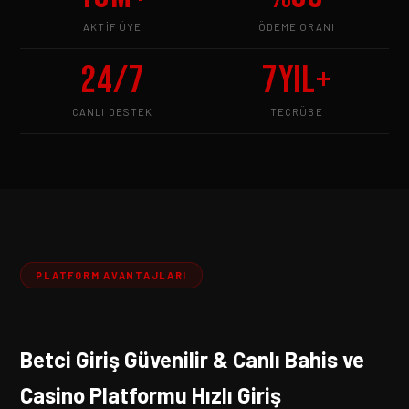
AKTIF ÜYE
ÖDEME ORANI
24/7
7yıl+
CANLI DESTEK
TECRÜBE
PLATFORM AVANTAJLARI
Betci Giriş Güvenilir & Canlı Bahis ve
Casino Platformu Hızlı Giriş