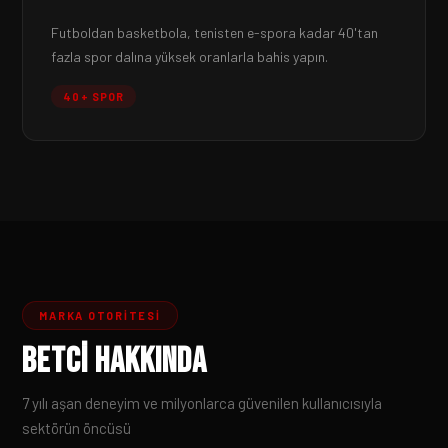
Futboldan basketbola, tenisten e-spora kadar 40'tan
fazla spor dalına yüksek oranlarla bahis yapın.
40+ SPOR
MARKA OTORITESI
Betci Hakkında
7 yılı aşan deneyim ve milyonlarca güvenilen kullanıcısıyla
sektörün öncüsü