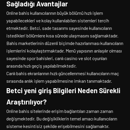
Sağladığı Avantajlar
Online bahis kullanıcılarının büyük bölümü hızlı işlem
yapabilecekleri ve kolay kullanılabilen sistemleri tercih
etmektedir. Betci, sade tasarımı sayesinde kullanıcıların
istedikleri bölümlere kısa sürede ulaşmasını sağlamaktadır.
Bahis marketlerinin düzenli biçimde hazırlanması kullanıcıların
işlemlerini kolaylaştırmaktadır. Menü yapısının anlaşılır olması
sayesinde spor bahisleri, canlı casino ve slot oyunları
arasında hızlı geçiş yapılabilmektedir.
Canlı bahis ekranlarının hızlı güncellenmesi kullanıcıların maç
sırasında anlık işlem yapabilmesine imkan tanımaktadır.
Betci yeni giriş
Bilgileri Neden Sürekli
Araştırılıyor?
Online bahis sitelerinde erişim bağlantıları zaman zaman
değişmektedir. Bu değişikliklerin temel amacı kullanıcıların
sisteme kesintisiz şekilde erişebilmesini sağlamaktır.