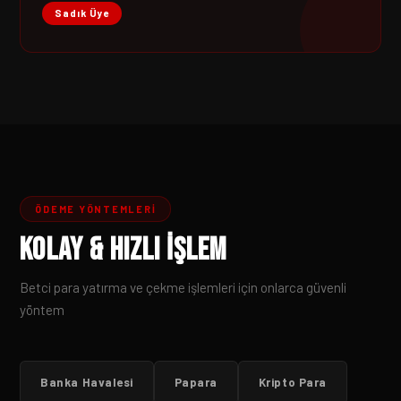
Sadık Üye
ÖDEME YÖNTEMLERI
Kolay & Hızlı İşlem
Betci para yatırma ve çekme işlemleri için onlarca güvenli
yöntem
Banka Havalesi
Papara
Kripto Para