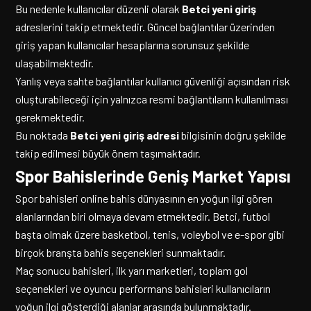
Bu nedenle kullanıcılar düzenli olarak
Betci yeni giriş
adreslerini takip etmektedir. Güncel bağlantılar üzerinden
giriş yapan kullanıcılar hesaplarına sorunsuz şekilde
ulaşabilmektedir.
Yanlış veya sahte bağlantılar kullanıcı güvenliği açısından risk
oluşturabileceği için yalnızca resmi bağlantıların kullanılması
gerekmektedir.
Bu noktada
Betci yeni giriş adresi
bilgisinin doğru şekilde
takip edilmesi büyük önem taşımaktadır.
Spor Bahislerinde Geniş Market Yapısı
Spor bahisleri online bahis dünyasının en yoğun ilgi gören
alanlarından biri olmaya devam etmektedir. Betci, futbol
başta olmak üzere basketbol, tenis, voleybol ve e-spor gibi
birçok branşta bahis seçenekleri sunmaktadır.
Maç sonucu bahisleri, ilk yarı marketleri, toplam gol
seçenekleri ve oyuncu performans bahisleri kullanıcıların
yoğun ilgi gösterdiği alanlar arasında bulunmaktadır.