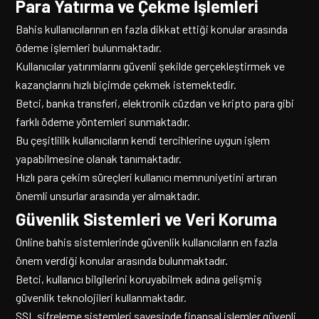
Para Yatırma ve Çekme İşlemleri
Bahis kullanıcılarının en fazla dikkat ettiği konular arasında
ödeme işlemleri bulunmaktadır.
Kullanıcılar yatırımlarını güvenli şekilde gerçekleştirmek ve
kazançlarını hızlı biçimde çekmek istemektedir.
Betci, banka transferi, elektronik cüzdan ve kripto para gibi
farklı ödeme yöntemleri sunmaktadır.
Bu çeşitlilik kullanıcıların kendi tercihlerine uygun işlem
yapabilmesine olanak tanımaktadır.
Hızlı para çekim süreçleri kullanıcı memnuniyetini artıran
önemli unsurlar arasında yer almaktadır.
Güvenlik Sistemleri ve Veri Koruma
Online bahis sistemlerinde güvenlik kullanıcıların en fazla
önem verdiği konular arasında bulunmaktadır.
Betci, kullanıcı bilgilerini koruyabilmek adına gelişmiş
güvenlik teknolojileri kullanmaktadır.
SSL şifreleme sistemleri sayesinde finansal işlemler güvenli