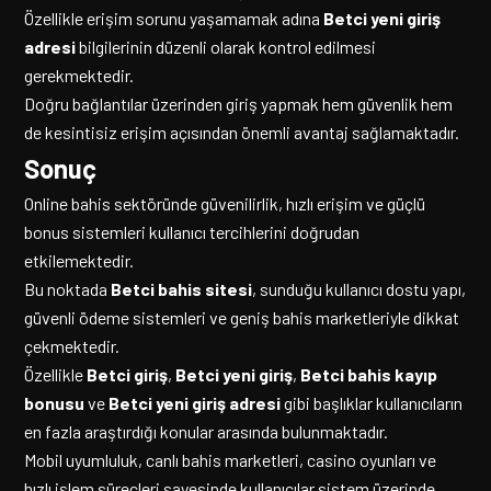
Özellikle erişim sorunu yaşamamak adına
Betci yeni giriş
adresi
bilgilerinin düzenli olarak kontrol edilmesi
gerekmektedir.
Doğru bağlantılar üzerinden giriş yapmak hem güvenlik hem
de kesintisiz erişim açısından önemli avantaj sağlamaktadır.
Sonuç
Online bahis sektöründe güvenilirlik, hızlı erişim ve güçlü
bonus sistemleri kullanıcı tercihlerini doğrudan
etkilemektedir.
Bu noktada
Betci bahis sitesi
, sunduğu kullanıcı dostu yapı,
güvenli ödeme sistemleri ve geniş bahis marketleriyle dikkat
çekmektedir.
Özellikle
Betci giriş
,
Betci yeni giriş
,
Betci bahis kayıp
bonusu
ve
Betci yeni giriş adresi
gibi başlıklar kullanıcıların
en fazla araştırdığı konular arasında bulunmaktadır.
Mobil uyumluluk, canlı bahis marketleri, casino oyunları ve
hızlı işlem süreçleri sayesinde kullanıcılar sistem üzerinde