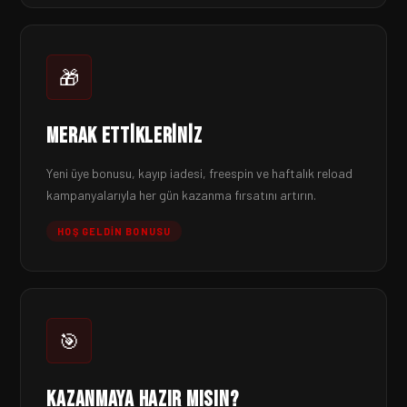
🎁
Merak Ettikleriniz
Yeni üye bonusu, kayıp iadesi, freespin ve haftalık reload
kampanyalarıyla her gün kazanma fırsatını artırın.
HOŞ GELDIN BONUSU
🎯
Kazanmaya Hazır mısın?