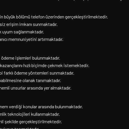
inin büyük bölümü telefon üzerinden gerçekleştirilmektedir.
tisiz erişim imkanı sunmaktadır.
k uyum sağlanmaktadır.
llanıcı memnuniyetini artırmaktadır.
da ödeme işlemleri bulunmaktadır.
e kazançlarını hızlı biçimde çekmek istemektedir.
ibi farklı ödeme yöntemleri sunmaktadır.
yapabilmesine olanak tanımaktadır.
önemli unsurlar arasında yer almaktadır.
 önem verdiği konular arasında bulunmaktadır.
nlik teknolojileri kullanmaktadır.
li şekilde gerçekleştirilmektedir.
eviyeye taşımaktadır.