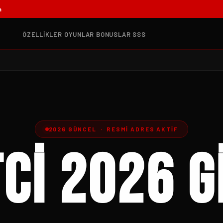
m
ÖZELLIKLER
OYUNLAR
BONUSLAR
SSS
2026 GÜNCEL · RESMI ADRES AKTIF
ci 2026 G