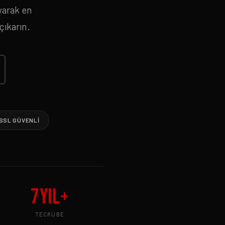
yarak en
çıkarın.
SSL GÜVENLI
7yıl+
TECRÜBE