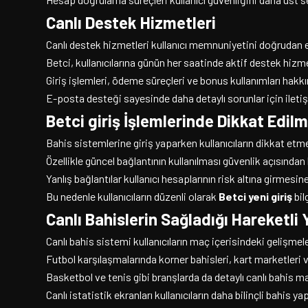
Canlı Destek Hizmetleri
Canlı destek hizmetleri kullanıcı memnuniyetini doğrudan et
Betci, kullanıcılarına günün her saatinde aktif destek hiz
Giriş işlemleri, ödeme süreçleri ve bonus kullanımları hakkın
E-posta desteği sayesinde daha detaylı sorunlar için ileti
Betci giriş
İşlemlerinde Dikkat Edilm
Bahis sistemlerine giriş yaparken kullanıcıların dikkat et
Özellikle güncel bağlantının kullanılması güvenlik açısınd
Yanlış bağlantılar kullanıcı hesaplarının risk altına girmesin
Bu nedenle kullanıcıların düzenli olarak
Betci yeni giriş
bil
Canlı Bahislerin Sağladığı Hareketli 
Canlı bahis sistemi kullanıcıların maç içerisindeki gelişme
Futbol karşılaşmalarında korner bahisleri, kart marketleri 
Basketbol ve tenis gibi branşlarda da detaylı canlı bahis m
Canlı istatistik ekranları kullanıcıların daha bilinçli bahis