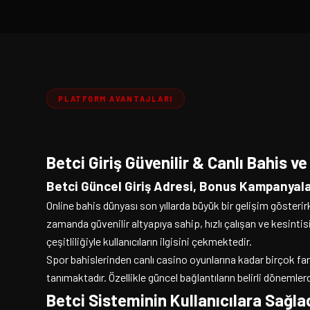
PLATFORM AVANTAJLARI
Betci Giriş Güvenilir & Canlı Bahis ve
Betci Güncel Giriş Adresi, Bonus Kampanyala
Online bahis dünyası son yıllarda büyük bir gelişim gösterirk
zamanda güvenilir altyapıya sahip, hızlı çalışan ve kesinti
çeşitliliğiyle kullanıcıların ilgisini çekmektedir.
Spor bahislerinden canlı casino oyunlarına kadar birçok fa
tanımaktadır. Özellikle güncel bağlantıların belirli dönemler
Betci Sisteminin Kullanıcılara Sağla