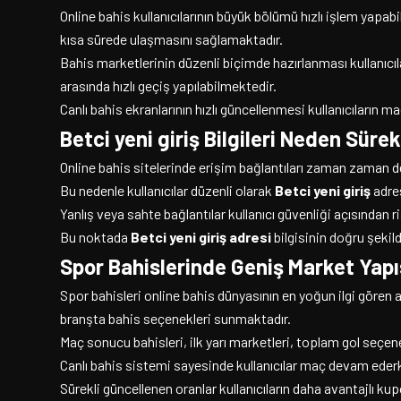
Online bahis kullanıcılarının büyük bölümü hızlı işlem yapabi
kısa sürede ulaşmasını sağlamaktadır.
Bahis marketlerinin düzenli biçimde hazırlanması kullanıcıla
arasında hızlı geçiş yapılabilmektedir.
Canlı bahis ekranlarının hızlı güncellenmesi kullanıcıların 
Betci yeni giriş
Bilgileri Neden Sürekl
Online bahis sitelerinde erişim bağlantıları zaman zaman d
Bu nedenle kullanıcılar düzenli olarak
Betci yeni giriş
adres
Yanlış veya sahte bağlantılar kullanıcı güvenliği açısından 
Bu noktada
Betci yeni giriş adresi
bilgisinin doğru şeki
Spor Bahislerinde Geniş Market Yapı
Spor bahisleri online bahis dünyasının en yoğun ilgi gören
branşta bahis seçenekleri sunmaktadır.
Maç sonucu bahisleri, ilk yarı marketleri, toplam gol seçen
Canlı bahis sistemi sayesinde kullanıcılar maç devam eder
Sürekli güncellenen oranlar kullanıcıların daha avantajlı k