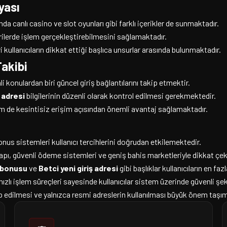
yası
nda canlı casino ve slot oyunları gibi farklı içerikler de sunmaktadır.
orilerde işlem gerçekleştirebilmesini sağlamaktadır.
 kullanıcıların dikkat ettiği başlıca unsurlar arasında bulunmaktadır.
Takibi
i konulardan biri güncel giriş bağlantılarını takip etmektir.
ş adresi
bilgilerinin düzenli olarak kontrol edilmesi gerekmektedir.
m de kesintisiz erişim açısından önemli avantaj sağlamaktadır.
bonus sistemleri kullanıcı tercihlerini doğrudan etkilemektedir.
yapı, güvenli ödeme sistemleri ve geniş bahis marketleriyle dikkat çe
p bonusu
ve
Betci yeni giriş adresi
gibi başlıklar kullanıcıların en fa
hızlı işlem süreçleri sayesinde kullanıcılar sistem üzerinde güvenli şe
p edilmesi ve yalnızca resmi adreslerin kullanılması büyük önem taşım