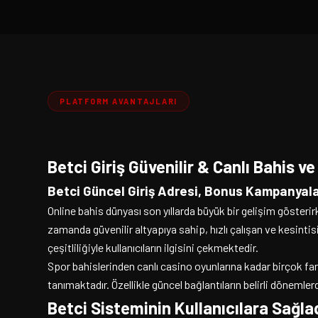
PLATFORM AVANTAJLARI
Betci Giriş Güvenilir & Canlı Bahis ve
Betci Güncel Giriş Adresi, Bonus Kampanyala
Online bahis dünyası son yıllarda büyük bir gelişim gösterirk
zamanda güvenilir altyapıya sahip, hızlı çalışan ve kesinti
çeşitliliğiyle kullanıcıların ilgisini çekmektedir.
Spor bahislerinden canlı casino oyunlarına kadar birçok fa
tanımaktadır. Özellikle güncel bağlantıların belirli dönemler
Betci Sisteminin Kullanıcılara Sağla