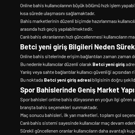
Online bahis kullanıcılarının büyük bölümü hızlı işlem yapabi
kısa sürede ulaşmasını sağlamaktadır.
Bahis marketlerinin düzenli biçimde hazırlanması kullanıcıla
arasında hızlı geçiş yapılabilmektedir.
Canlı bahis ekranlarının hızlı güncellenmesi kullanıcıların 
Betci yeni giriş
Bilgileri Neden Sürekl
Online bahis sitelerinde erişim bağlantıları zaman zaman d
Bu nedenle kullanıcılar düzenli olarak
Betci yeni giriş
adres
Yanlış veya sahte bağlantılar kullanıcı güvenliği açısından 
Bu noktada
Betci yeni giriş adresi
bilgisinin doğru şeki
Spor Bahislerinde Geniş Market Yapı
Spor bahisleri online bahis dünyasının en yoğun ilgi gören
branşta bahis seçenekleri sunmaktadır.
Maç sonucu bahisleri, ilk yarı marketleri, toplam gol seçen
Canlı bahis sistemi sayesinde kullanıcılar maç devam eder
Sürekli güncellenen oranlar kullanıcıların daha avantajlı k