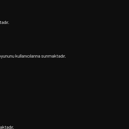
adır.
 oyununu kullanıcılarına sunmaktadır.
aktadır.