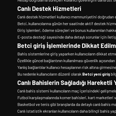
Canlı Destek Hizmetleri
Canlı destek hizmetleri kullanıcı memnuniyetini doğrudan et
Betci, kullanıcılarına günün her saatinde aktif destek hiz
Giriş işlemleri, ödeme süreçleri ve bonus kullanımları hakkın
E-posta desteği sayesinde daha detaylı sorunlar için ileti
Betci giriş
İşlemlerinde Dikkat Edilm
Bahis sistemlerine giriş yaparken kullanıcıların dikkat et
Özellikle güncel bağlantının kullanılması güvenlik açısınd
Yanlış bağlantılar kullanıcı hesaplarının risk altına girmesin
Bu nedenle kullanıcıların düzenli olarak
Betci yeni giriş
bil
Canlı Bahislerin Sağladığı Hareketli 
Canlı bahis sistemi kullanıcıların maç içerisindeki gelişme
Futbol karşılaşmalarında korner bahisleri, kart marketleri 
Basketbol ve tenis gibi branşlarda da detaylı canlı bahis m
Canlı istatistik ekranları kullanıcıların daha bilinçli bahis