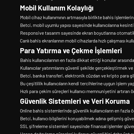
Mobil Kullanım Kolaylığı
Mobil cihaz kullanımının artmasıyla birlikte bahis işlemler
Betci, mobil uyumlu yapısı sayesinde kullanıcılarına kesin
Responsive tasarım sayesinde ekran boyutlarına otomati
Canlı bahis ekranlarının mobil cihazlarda hızlı çalışması ku
Para Yatırma ve Çekme İşlemleri
Bahis kullanıcılarının en fazla dikkat ettiği konular arasın
Kullanıcılar yatırımlarını güvenli şekilde gerçekleştirmek v
Betci, banka transferi, elektronik cüzdan ve kripto para g
Bu çeşitlilik kullanıcıların kendi tercihlerine uygun işlem 
Hızlı para çekim süreçleri kullanıcı memnuniyetini artıran 
Güvenlik Sistemleri ve Veri Koruma
Online bahis sistemlerinde güvenlik kullanıcıların en fazla
Betci, kullanıcı bilgilerini koruyabilmek adına gelişmiş güve
SSL şifreleme sistemleri sayesinde finansal işlemler güven
Hesap doğrulama süreçleri kullanıcı güvenliğini daha üst s