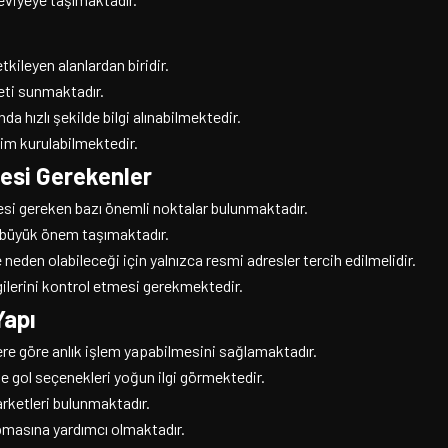
kileyen alanlardan biridir.
meti sunmaktadır.
da hızlı şekilde bilgi alınabilmektedir.
şim kurulabilmektedir.
esi Gerekenler
mesi gereken bazı önemli noktalar bulunmaktadır.
an büyük önem taşımaktadır.
e neden olabileceği için yalnızca resmi adresler tercih edilmelidir.
gilerini kontrol etmesi gerekmektedir.
Yapı
lere göre anlık işlem yapabilmesini sağlamaktadır.
ve gol seçenekleri yoğun ilgi görmektedir.
arketleri bulunmaktadır.
 yapmasına yardımcı olmaktadır.