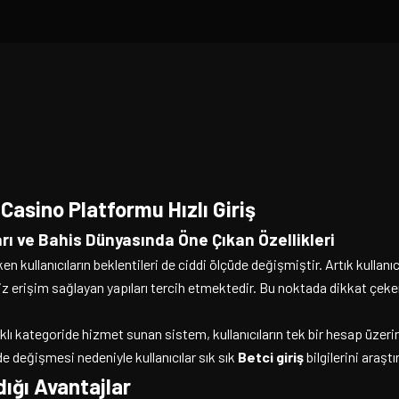
 Casino Platformu Hızlı Giriş
rı ve Bahis Dünyasında Öne Çıkan Özellikleri
en kullanıcıların beklentileri de ciddi ölçüde değişmiştir. Artık kullan
siz erişim sağlayan yapıları tercih etmektedir. Bu noktada dikkat çeke
rklı kategoride hizmet sunan sistem, kullanıcıların tek bir hesap üzer
de değişmesi nedeniyle kullanıcılar sık sık
Betci giriş
bilgilerini araşt
dığı Avantajlar