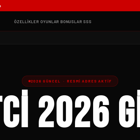
m
ÖZELLIKLER
OYUNLAR
BONUSLAR
SSS
2026 GÜNCEL · RESMI ADRES AKTIF
ci 2026 G