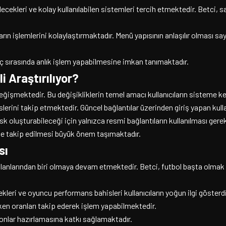
lecekleri ve kolay kullanılabilen sistemleri tercih etmektedir. Betci, s
rın işlemlerini kolaylaştırmaktadır. Menü yapısının anlaşılır olması say
maç sırasında anlık işlem yapabilmesine imkan tanımaktadır.
i Araştırılıyor?
eğişmektedir. Bu değişikliklerin temel amacı kullanıcıların sisteme ke
lerini takip etmektedir. Güncel bağlantılar üzerinden giriş yapan kull
risk oluşturabileceği için yalnızca resmi bağlantıların kullanılması ger
lde takip edilmesi büyük önem taşımaktadır.
sı
 alanlarından biri olmaya devam etmektedir. Betci, futbol başta olmak 
ekleri ve oyuncu performans bahisleri kullanıcıların yoğun ilgi gösterd
ken oranları takip ederek işlem yapabilmektedir.
uponlar hazırlamasına katkı sağlamaktadır.