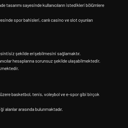
ade tasarımı sayesinde kullanıcıların istedikleri bölümlere
esinde spor bahisleri, canlı casino ve slot oyunları
sintisiz şekilde erişebilmesini sağlamaktır.
anıcılar hesaplarına sorunsuz şekilde ulaşabilmektedir.
ekmektedir.
üzere basketbol, tenis, voleybol ve e-spor gibi birçok
iği alanlar arasında bulunmaktadır.