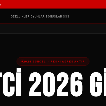
m
ÖZELLIKLER
OYUNLAR
BONUSLAR
SSS
2026 GÜNCEL · RESMI ADRES AKTIF
ci 2026 G