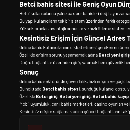
Betci bahis sitesi
ile Geniş Oyun Dün
Betci kullanıcılarına yalnızca spor bahisleri değil aynı zama
Bu yapı kullanıcıların tek bir sistem üzerinden farklı kateg
Yüksek oranlar, avantajlı bonuslar ve hızlı ödeme sistemleri
Kesintisiz Erişim İçin Güncel Adres 
Online bahis kullanıcılarının dikkat etmesi gereken en öneml
Özellikle erişim sorunu yaşamamak adına
Betci yeni giri
Doğru bağlantılar üzerinden giriş yapmak hem güvenlik he
Sonuç
Online bahis sektöründe güvenilirlik, hızlı erişim ve güçlü 
Bu noktada
Betci bahis sitesi
, sunduğu kullanıcı dostu 
Özellikle
Betci giriş
,
Betci yeni giriş
,
Betci bahis kayı
Mobil uyumluluk, canlı bahis marketleri, casino oyunları ve 
Kesintisiz erişim sağlamak adına güncel bağlantıların taki