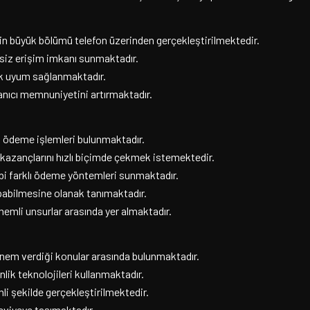
inin büyük bölümü telefon üzerinden gerçekleştirilmektedir.
tisiz erişim imkanı sunmaktadır.
k uyum sağlanmaktadır.
llanıcı memnuniyetini artırmaktadır.
da ödeme işlemleri bulunmaktadır.
e kazançlarını hızlı biçimde çekmek istemektedir.
ibi farklı ödeme yöntemleri sunmaktadır.
yapabilmesine olanak tanımaktadır.
önemli unsurlar arasında yer almaktadır.
 önem verdiği konular arasında bulunmaktadır.
nlik teknolojileri kullanmaktadır.
li şekilde gerçekleştirilmektedir.
eviyeye taşımaktadır.