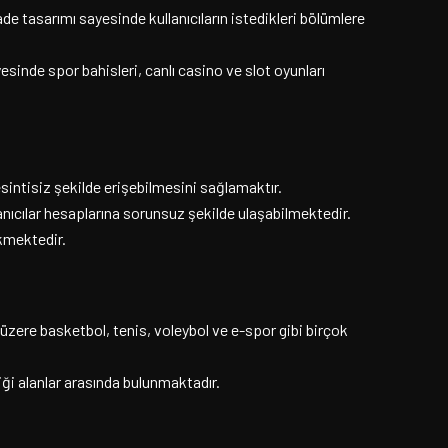
ade tasarımı sayesinde kullanıcıların istedikleri bölümlere
esinde spor bahisleri, canlı casino ve slot oyunları
sintisiz şekilde erişebilmesini sağlamaktır.
anıcılar hesaplarına sorunsuz şekilde ulaşabilmektedir.
ekmektedir.
üzere basketbol, tenis, voleybol ve e-spor gibi birçok
iği alanlar arasında bulunmaktadır.