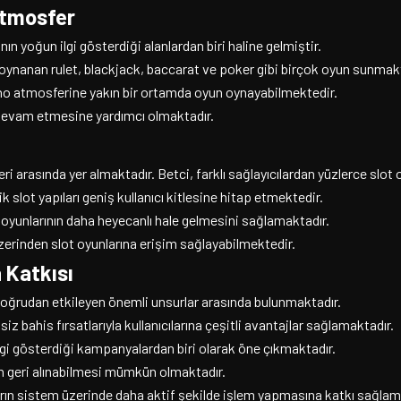
Atmosfer
ının yoğun ilgi gösterdiği alanlardan biri haline gelmiştir.
 oynanan rulet, blackjack, baccarat ve poker gibi birçok oyun sunmakt
ino atmosferine yakın bir ortamda oyun oynayabilmektedir.
 devam etmesine yardımcı olmaktadır.
ri arasında yer almaktadır. Betci, farklı sağlayıcılardan yüzlerce slot
ik slot yapıları geniş kullanıcı kitlesine hitap etmektedir.
t oyunlarının daha heyecanlı hale gelmesini sağlamaktadır.
üzerinden slot oyunlarına erişim sağlayabilmektedir.
 Katkısı
i doğrudan etkileyen önemli unsurlar arasında bulunmaktadır.
iz bahis fırsatlarıyla kullanıcılarına çeşitli avantajlar sağlamaktadır.
 ilgi gösterdiği kampanyalardan biri olarak öne çıkmaktadır.
n geri alınabilmesi mümkün olmaktadır.
arın sistem üzerinde daha aktif şekilde işlem yapmasına katkı sağlam