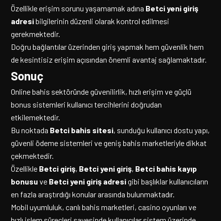
Özellikle erişim sorunu yaşamamak adına
Betci yeni giriş
adresi
bilgilerinin düzenli olarak kontrol edilmesi
gerekmektedir.
Doğru bağlantılar üzerinden giriş yapmak hem güvenlik hem
de kesintisiz erişim açısından önemli avantaj sağlamaktadır.
Sonuç
Online bahis sektöründe güvenilirlik, hızlı erişim ve güçlü
bonus sistemleri kullanıcı tercihlerini doğrudan
etkilemektedir.
Bu noktada
Betci bahis sitesi
, sunduğu kullanıcı dostu yapı,
güvenli ödeme sistemleri ve geniş bahis marketleriyle dikkat
çekmektedir.
Özellikle
Betci giriş
,
Betci yeni giriş
,
Betci bahis kayıp
bonusu
ve
Betci yeni giriş adresi
gibi başlıklar kullanıcıların
en fazla araştırdığı konular arasında bulunmaktadır.
Mobil uyumluluk, canlı bahis marketleri, casino oyunları ve
hızlı işlem süreçleri sayesinde kullanıcılar sistem üzerinde