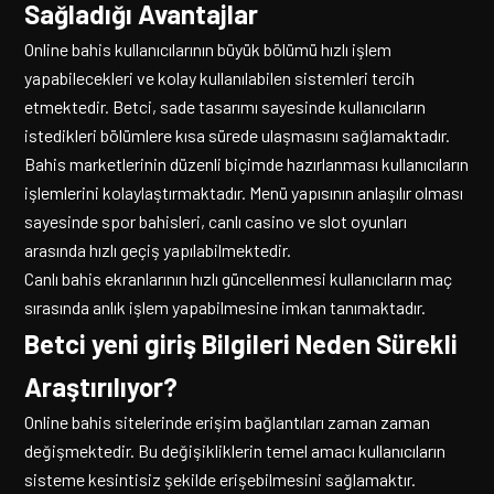
Sağladığı Avantajlar
Online bahis kullanıcılarının büyük bölümü hızlı işlem
yapabilecekleri ve kolay kullanılabilen sistemleri tercih
etmektedir. Betci, sade tasarımı sayesinde kullanıcıların
istedikleri bölümlere kısa sürede ulaşmasını sağlamaktadır.
Bahis marketlerinin düzenli biçimde hazırlanması kullanıcıların
işlemlerini kolaylaştırmaktadır. Menü yapısının anlaşılır olması
sayesinde spor bahisleri, canlı casino ve slot oyunları
arasında hızlı geçiş yapılabilmektedir.
Canlı bahis ekranlarının hızlı güncellenmesi kullanıcıların maç
sırasında anlık işlem yapabilmesine imkan tanımaktadır.
Betci yeni giriş
Bilgileri Neden Sürekli
Araştırılıyor?
Online bahis sitelerinde erişim bağlantıları zaman zaman
değişmektedir. Bu değişikliklerin temel amacı kullanıcıların
sisteme kesintisiz şekilde erişebilmesini sağlamaktır.