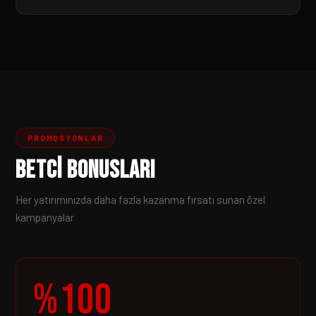
PROMOSYONLAR
Betci Bonusları
Her yatırımınızda daha fazla kazanma fırsatı sunan özel
kampanyalar
%100