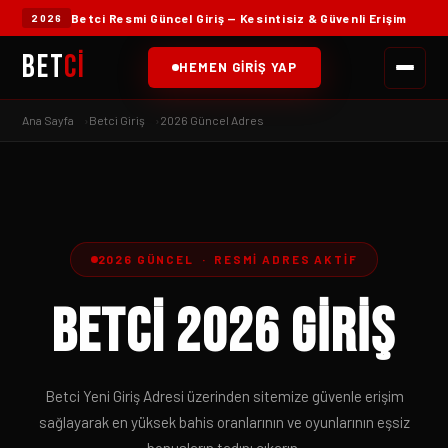
Betci Resmi Güncel Giriş — Kesintisiz & Güvenli Erişim
2026
Bet
Ci
HEMEN GIRIŞ YAP
Ana Sayfa
Betci Giriş
2026 Güncel Adres
2026 GÜNCEL · RESMI ADRES AKTIF
Betci 2026 GİRİŞ
Betci Yeni Giriş Adresi üzerinden sitemize güvenle erişim
sağlayarak en yüksek bahis oranlarının ve oyunlarının eşsiz