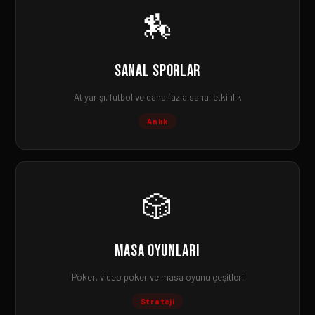
🏇
Sanal Sporlar
At yarışı, futbol ve daha fazla sanal etkinlik
Anlık
🎲
Masa Oyunları
Poker, video poker ve masa oyunu çeşitleri
Strateji