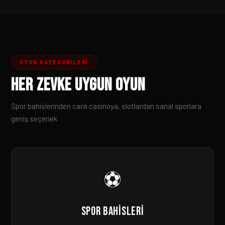
OYUN KATEGORILERI
Her Zevke Uygun Oyun
Spor bahislerinden canlı casinoya, slotlardan sanal sporlara
geniş seçenek
⚽
Spor Bahisleri