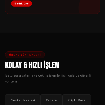
Sadık Üye
ÖDEME YÖNTEMLERI
Kolay & Hızlı İşlem
Betci para yatırma ve çekme işlemleri için onlarca güvenli
yöntem
Banka Havalesi
Papara
Kripto Para