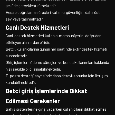
şekilde gerçekleştirilmektedir.
Hesap doğrulama süreçleri kullanıcı güvenliğini daha üst
seviyeye taşımaktadır.
Canlı Destek Hizmetleri
Canlı destek hizmetleri kullanıcı memnuniyetini doğrudan
etkileyen alanlardan biridir.
Betci, kullanıcılarına günün her saatinde aktif destek hizmeti
sunmaktadır.
Giriş işlemleri, ödeme süreçleri ve bonus kullanımları hakkında
hızlı şekilde bilgi alınabilmektedir.
E-posta desteği sayesinde daha detaylı sorunlar için iletişim
kurulabilmektedir.
Betci giriş
İşlemlerinde Dikkat
Edilmesi Gerekenler
Bahis sistemlerine giriş yaparken kullanıcıların dikkat etmesi