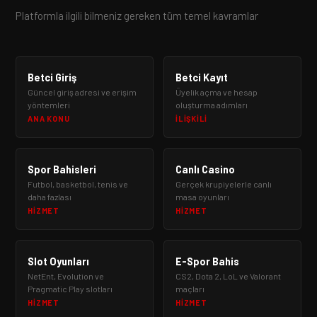
Platformla ilgili bilmeniz gereken tüm temel kavramlar
Betci Giriş
Betci Kayıt
Güncel giriş adresi ve erişim
Üyelik açma ve hesap
yöntemleri
oluşturma adımları
ANA KONU
İLIŞKILI
Spor Bahisleri
Canlı Casino
Futbol, basketbol, tenis ve
Gerçek krupiyelerle canlı
daha fazlası
masa oyunları
HIZMET
HIZMET
Slot Oyunları
E-Spor Bahis
NetEnt, Evolution ve
CS2, Dota 2, LoL ve Valorant
Pragmatic Play slotları
maçları
HIZMET
HIZMET