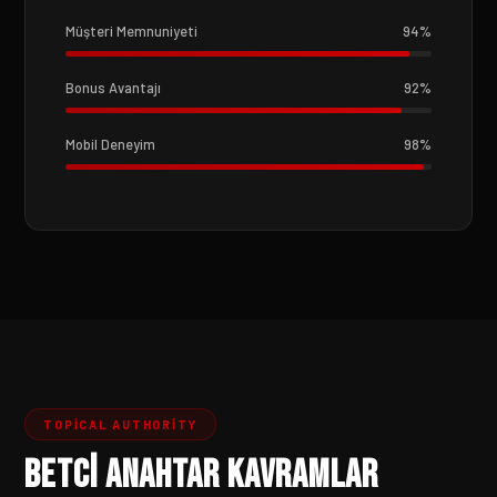
Müşteri Memnuniyeti
94%
Bonus Avantajı
92%
Mobil Deneyim
98%
TOPICAL AUTHORITY
Betci Anahtar Kavramlar