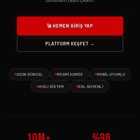
bonusların tadını çıkarın.
🚀 HEMEN GIRIŞ YAP
PLATFORM KEŞFET →
2026 GÜNCEL
RESMI ADRES
MOBIL UYUMLU
HIZLI SISTEM
SSL GÜVENLI
10M+
%98