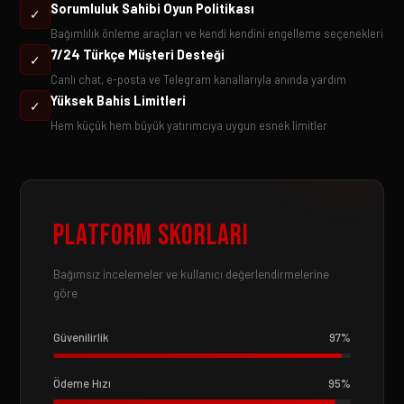
Sorumluluk Sahibi Oyun Politikası
✓
Bağımlılık önleme araçları ve kendi kendini engelleme seçenekleri
7/24 Türkçe Müşteri Desteği
✓
Canlı chat, e-posta ve Telegram kanallarıyla anında yardım
Yüksek Bahis Limitleri
✓
Hem küçük hem büyük yatırımcıya uygun esnek limitler
Platform Skorları
Bağımsız incelemeler ve kullanıcı değerlendirmelerine
göre
Güvenilirlik
97%
Ödeme Hızı
95%