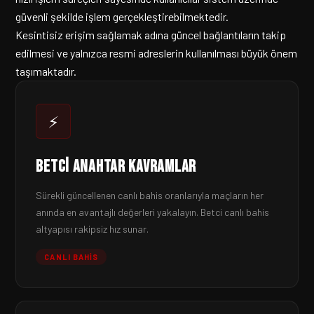
güvenli şekilde işlem gerçekleştirebilmektedir.
Kesintisiz erişim sağlamak adına güncel bağlantıların takip
edilmesi ve yalnızca resmi adreslerin kullanılması büyük önem
taşımaktadır.
⚡
Betci Anahtar Kavramlar
Sürekli güncellenen canlı bahis oranlarıyla maçların her
anında en avantajlı değerleri yakalayın. Betci canlı bahis
altyapısı rakipsiz hız sunar.
CANLI BAHIS