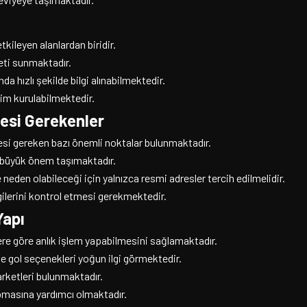
kileyen alanlardan biridir.
meti sunmaktadır.
da hızlı şekilde bilgi alınabilmektedir.
şim kurulabilmektedir.
esi Gerekenler
mesi gereken bazı önemli noktalar bulunmaktadır.
an büyük önem taşımaktadır.
e neden olabileceği için yalnızca resmi adresler tercih edilmelidir.
gilerini kontrol etmesi gerekmektedir.
Yapı
lere göre anlık işlem yapabilmesini sağlamaktadır.
ve gol seçenekleri yoğun ilgi görmektedir.
arketleri bulunmaktadır.
 yapmasına yardımcı olmaktadır.