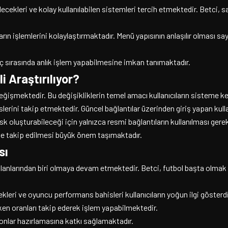
lecekleri ve kolay kullanılabilen sistemleri tercih etmektedir. Betci, s
rın işlemlerini kolaylaştırmaktadır. Menü yapısının anlaşılır olması say
maç sırasında anlık işlem yapabilmesine imkan tanımaktadır.
i Araştırılıyor?
eğişmektedir. Bu değişikliklerin temel amacı kullanıcıların sisteme ke
lerini takip etmektedir. Güncel bağlantılar üzerinden giriş yapan kull
risk oluşturabileceği için yalnızca resmi bağlantıların kullanılması ger
lde takip edilmesi büyük önem taşımaktadır.
sı
 alanlarından biri olmaya devam etmektedir. Betci, futbol başta olmak 
ekleri ve oyuncu performans bahisleri kullanıcıların yoğun ilgi gösterd
ken oranları takip ederek işlem yapabilmektedir.
uponlar hazırlamasına katkı sağlamaktadır.