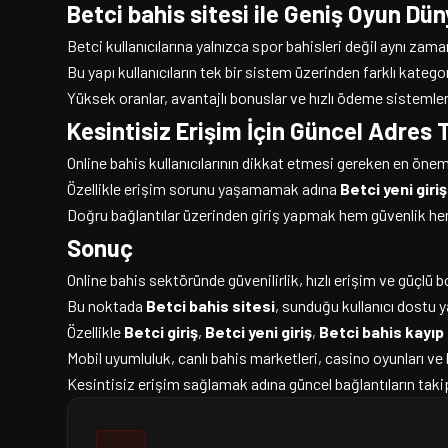
Betci bahis sitesi
ile Geniş Oyun Dün
Betci kullanıcılarına yalnızca spor bahisleri değil aynı zama
Bu yapı kullanıcıların tek bir sistem üzerinden farklı kateg
Yüksek oranlar, avantajlı bonuslar ve hızlı ödeme sistemleri
Kesintisiz Erişim İçin Güncel Adres 
Online bahis kullanıcılarının dikkat etmesi gereken en öneml
Özellikle erişim sorunu yaşamamak adına
Betci yeni giri
Doğru bağlantılar üzerinden giriş yapmak hem güvenlik he
Sonuç
Online bahis sektöründe güvenilirlik, hızlı erişim ve güçlü 
Bu noktada
Betci bahis sitesi
, sunduğu kullanıcı dostu 
Özellikle
Betci giriş
,
Betci yeni giriş
,
Betci bahis kayı
Mobil uyumluluk, canlı bahis marketleri, casino oyunları ve 
Kesintisiz erişim sağlamak adına güncel bağlantıların taki