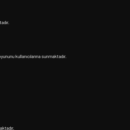
adır.
 oyununu kullanıcılarına sunmaktadır.
aktadır.