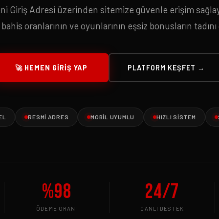
eni Giriş Adresi üzerinden sitemize güvenle erişim sağla
bahis oranlarının ve oyunlarının eşsiz bonusların tadını 
🚀 HEMEN GIRIŞ YAP
PLATFORM KEŞFET →
EL
RESMI ADRES
MOBIL UYUMLU
HIZLI SISTEM
%98
24/7
ÖDEME ORANI
CANLI DESTEK