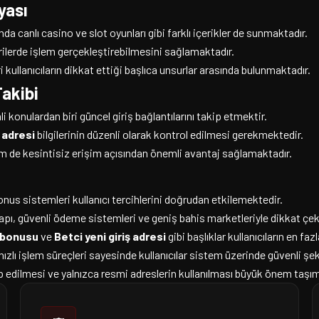
yası
nda canlı casino ve slot oyunları gibi farklı içerikler de sunmaktadır.
orilerde işlem gerçekleştirebilmesini sağlamaktadır.
 kullanıcıların dikkat ettiği başlıca unsurlar arasında bulunmaktadır.
Takibi
i konulardan biri güncel giriş bağlantılarını takip etmektir.
ş adresi
bilgilerinin düzenli olarak kontrol edilmesi gerekmektedir.
m de kesintisiz erişim açısından önemli avantaj sağlamaktadır.
bonus sistemleri kullanıcı tercihlerini doğrudan etkilemektedir.
yapı, güvenli ödeme sistemleri ve geniş bahis marketleriyle dikkat çe
p bonusu
ve
Betci yeni giriş adresi
gibi başlıklar kullanıcıların en fa
hızlı işlem süreçleri sayesinde kullanıcılar sistem üzerinde güvenli şe
p edilmesi ve yalnızca resmi adreslerin kullanılması büyük önem taşım