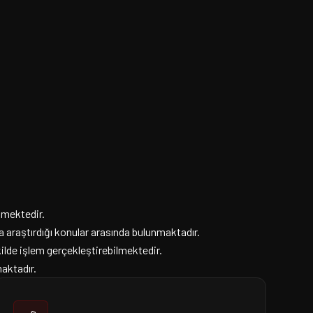
kmektedir.
zla araştırdığı konular arasında bulunmaktadır.
kilde işlem gerçekleştirebilmektedir.
aktadır.