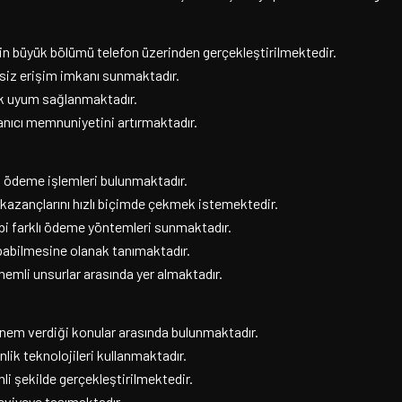
inin büyük bölümü telefon üzerinden gerçekleştirilmektedir.
tisiz erişim imkanı sunmaktadır.
k uyum sağlanmaktadır.
llanıcı memnuniyetini artırmaktadır.
da ödeme işlemleri bulunmaktadır.
e kazançlarını hızlı biçimde çekmek istemektedir.
ibi farklı ödeme yöntemleri sunmaktadır.
yapabilmesine olanak tanımaktadır.
önemli unsurlar arasında yer almaktadır.
 önem verdiği konular arasında bulunmaktadır.
nlik teknolojileri kullanmaktadır.
li şekilde gerçekleştirilmektedir.
eviyeye taşımaktadır.