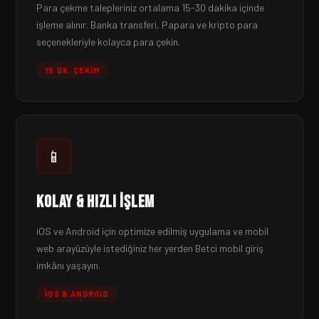
Para çekme talepleriniz ortalama 15-30 dakika içinde
işleme alınır. Banka transferi, Papara ve kripto para
seçenekleriyle kolayca para çekin.
15 DK. ÇEKIM
📱
Kolay & Hızlı İşlem
iOS ve Android için optimize edilmiş uygulama ve mobil
web arayüzüyle istediğiniz her yerden Betci mobil giriş
imkânı yaşayın.
IOS & ANDROID