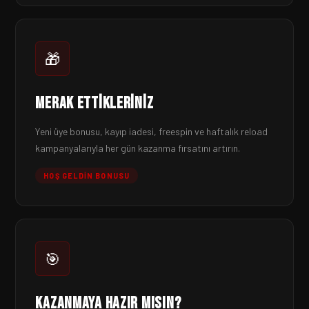
🎁
Merak Ettikleriniz
Yeni üye bonusu, kayıp iadesi, freespin ve haftalık reload
kampanyalarıyla her gün kazanma fırsatını artırın.
HOŞ GELDIN BONUSU
🎯
Kazanmaya Hazır mısın?