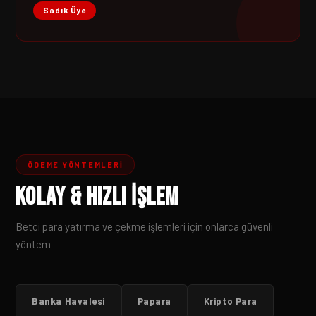
Sadık Üye
ÖDEME YÖNTEMLERI
Kolay & Hızlı İşlem
Betci para yatırma ve çekme işlemleri için onlarca güvenli
yöntem
Banka Havalesi
Papara
Kripto Para