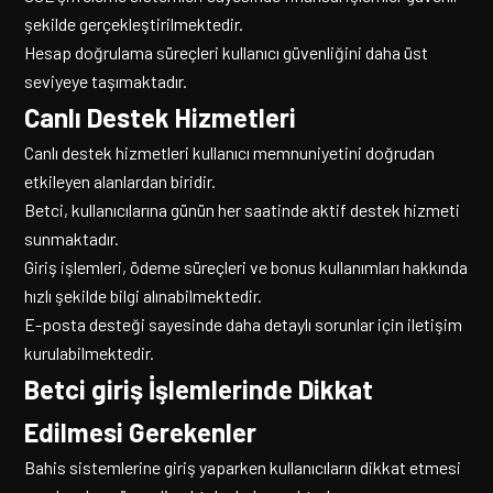
şekilde gerçekleştirilmektedir.
Hesap doğrulama süreçleri kullanıcı güvenliğini daha üst
seviyeye taşımaktadır.
Canlı Destek Hizmetleri
Canlı destek hizmetleri kullanıcı memnuniyetini doğrudan
etkileyen alanlardan biridir.
Betci, kullanıcılarına günün her saatinde aktif destek hizmeti
sunmaktadır.
Giriş işlemleri, ödeme süreçleri ve bonus kullanımları hakkında
hızlı şekilde bilgi alınabilmektedir.
E-posta desteği sayesinde daha detaylı sorunlar için iletişim
kurulabilmektedir.
Betci giriş
İşlemlerinde Dikkat
Edilmesi Gerekenler
Bahis sistemlerine giriş yaparken kullanıcıların dikkat etmesi