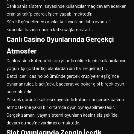
Canlı bahis sistemi sayesinde kullanıcılar maç devam ederken
oranları takip ederek işlem yapabilmektedir.
Sürekli güncellenen oranlar kullanıcıların daha avantajlı
kuponlar hazırlamasına katkı sağlamaktadır.
Canlı Casino Oyunlarında Gerçekçi
Atmosfer
Canlı casino kategorisi son yıllarda online bahis kullanıcılarının
yoğun ilgi gösterdiği alanlardan biri haline gelmiştir.
Betci, canlı casino bölümünde gerçek krupiyeler eşliğinde
oynanan rulet, blackjack, baccarat ve poker gibi birçok oyun
sunmaktadır.
Yüksek görüntü kalitesi sayesinde kullanıcılar gerçek casino
atmosferine yakın bir ortamda oyun oynayabilmektedir.
Gerçek zamanlı yayın sistemi oyunların kesintisiz şekilde
devam etmesine yardımcı olmaktadır.
Slot Oyunlarında Zengin İçerik