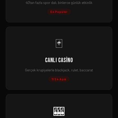
40'tan fazla spor dalı, binlerce günlük etkinlik
En Popüler
🃏
Canlı Casino
Gerçek krupiyelerle blackjack, rulet, baccarat
7/24 Açık
🎰