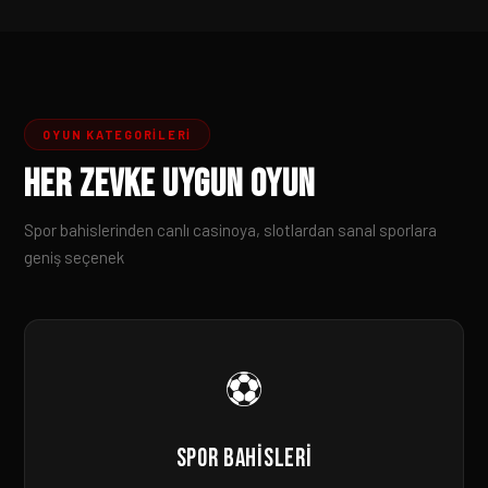
OYUN KATEGORILERI
Her Zevke Uygun Oyun
Spor bahislerinden canlı casinoya, slotlardan sanal sporlara
geniş seçenek
⚽
Spor Bahisleri