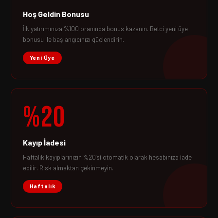
Hoş Geldin Bonusu
İlk yatırımınıza %100 oranında bonus kazanın. Betci yeni üye
bonusu ile başlangıcınızı güçlendirin.
Yeni Üye
%20
Kayıp İadesi
Haftalık kayıplarınızın %20'si otomatik olarak hesabınıza iade
edilir. Risk almaktan çekinmeyin.
Haftalık