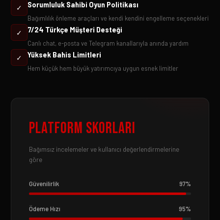
Sorumluluk Sahibi Oyun Politikası
✓
Bağımlılık önleme araçları ve kendi kendini engelleme seçenekleri
7/24 Türkçe Müşteri Desteği
✓
Canlı chat, e-posta ve Telegram kanallarıyla anında yardım
Yüksek Bahis Limitleri
✓
Hem küçük hem büyük yatırımcıya uygun esnek limitler
Platform Skorları
Bağımsız incelemeler ve kullanıcı değerlendirmelerine
göre
Güvenilirlik
97%
Ödeme Hızı
95%