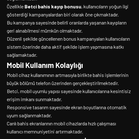
Özellikle
Betci bahis kayıp bonusu
, kullanıcıların yoğun ilgi
gösterdiği kampanyalardan biri olarak öne çıkmaktadır.
Bu kampanya sayesinde belirli oranlarda yaşanan kayıpların
geri alınabilmesi mümkün olmaktadır.
Düzenli şekilde güncellenen bonus kampanyaları kullanıcıların
sistem üzerinde daha aktif şekilde işlem yapmasına katkı
sağlamaktadır.
Mobil Kullanım Kolaylığı
Mobil cihaz kullanımının artmasıyla birlikte bahis işlemlerinin
büyük bölümü telefon üzerinden gerçekleştirilmektedir.
Betci, mobil uyumlu yapısı sayesinde kullanıcılarına kesintisiz
erişim imkanı sunmaktadır.
Responsive tasarım sayesinde ekran boyutlarına otomatik
uyum sağlanmaktadır.
Canlı bahis ekranlarının mobil cihazlarda hızlı çalışması
kullanıcı memnuniyetini artırmaktadır.