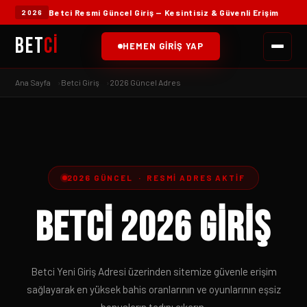
Betci Resmi Güncel Giriş — Kesintisiz & Güvenli Erişim
2026
Bet
Ci
HEMEN GIRIŞ YAP
Ana Sayfa
Betci Giriş
2026 Güncel Adres
2026 GÜNCEL · RESMI ADRES AKTIF
Betci 2026 GİRİŞ
Betci Yeni Giriş Adresi üzerinden sitemize güvenle erişim
sağlayarak en yüksek bahis oranlarının ve oyunlarının eşsiz