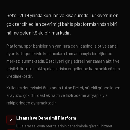
Betci, 2019 yılında kurulan ve kısa sürede Türkiye'nin en
çok tercih edilen çevrimiçi bahis platformlarından biri
hâline gelen köklü bir markadır.
Platform, spor bahislerinin yanı sıra canlı casino, slot ve sanal
oyun kategorileriyle kullanıcılara tam anlamıyla bir eğlence
merkezi sunmaktadır. Betci yeni giriş adresi her zaman aktif ve
erişilebilir tutulmakta; olası erişim engellerine karşı anlık çözüm
üretilmektedir.
Kullanıcı deneyimini ön planda tutan Betci, sürekli güncellenen
arayüzü, çok dilli destek hattı ve hızlı ödeme altyapısıyla
rakiplerinden ayrışmaktadır.
Lisanslı ve Denetimli Platform
✓
Uluslararası oyun otoritelerinin denetiminde güvenli hizmet